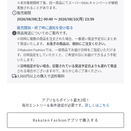
※本対象期間終了後、同一商品にてスーパーDEALキャンペーンが継続
実施されることがあります。
schedule
販売期間
2026/08/08(土) 00:40
〜
2026/08/10(月) 23:59
販売開始・終了時に通知を受け取る
info
商品発送についてのご案内です。
※同時に複数の商品を注文された場合、一番遅い発送予定日にまとめ
て発送いたします。
お急ぎの商品は、個別にご注文ください。
※Rakuten Fashionでは、一部商品でお届け日時をご指定いただけま
す。日時指定をしていただくと、ご希望の日にお届けできるよう手配
いたします。
※日時指定がない場合、記載されている発送予定日よりも遅れて発送
される場合がございますので、あらかじめご了承ください。
local_shipping
3,980
円以上の購入で送料無料
アプリならポイント最大3倍！
毎月エントリー＆条件達成が必要です。
詳しくはこちら
Rakuten Fashionアプリで購入する