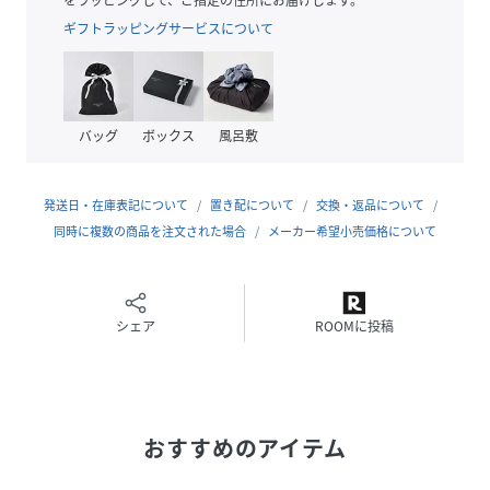
おすすめ着用期間:春/夏/秋
ギフトラッピングサービスについて
※34サイズはオンラインストア、ルミネ新宿店、柏高島屋ス
テーションモール店、ジェイアール名古屋タカシマヤ店、山
形屋店、博多阪急、阪神梅田本店のみでのお取扱いになりま
バッグ
ボックス
風呂敷
す。
※この商品はサンプルでの撮影を行っています。
発送日・在庫表記について
置き配について
交換・返品について
実際の商品とイメージ、仕様が異なる場合がございます。
同時に複数の商品を注文された場合
メーカー希望小売価格について
身長175B77W60H89着用サイズ：38
性別タイプ
レディース
シェア
ROOMに投稿
原産国
MADE IN CHINA
素材
ポリエステル100%
おすすめのアイテム
サイズ
34、36、38、40