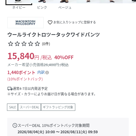
ネイビー
ピンク
ベージュ
favorite_border
お気に入りショップに登録する
ウールライクトロツータックワイドパンツ
star_border
star_border
star_border
star_border
star_border
(
0
件
)
15,840
円 /税込
40
%OFF
メーカー希望小売価格
26,400
円 /税込
1,440
ポイント
内訳
10%ポイントバック
local_shipping
通常4-7日以内発送予定
※サイズ・カラーによりお届け日が異なる場合があります。
SALE
スーパーDEAL
ギフトラッピング対象
schedule
スーパーDEAL
10
%ポイントバック対象期間
2026/08/04(火) 10:00
〜
2026/08/11(火) 09:59