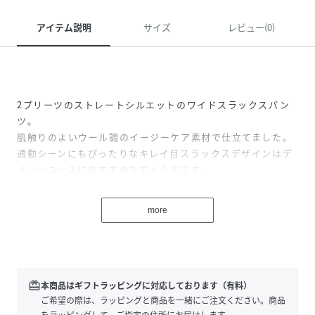
アイテム説明
サイズ
レビュー(0)
2プリーツのストレートシルエットのワイドスラックスパン
ツ。
肌触りのよいウール調のイージーケア素材で仕立てました。
通勤シーンにもぴったりなキレイ目スラックスデザインはデ
イリーユースにおすすめなボトムスです。
【素材】
more
ウールのような上品な質感のイージーケア素材です。
ポリエステルの優れた特性はそのままに、ウールのような見
え方、風合いです。ソフトタッチで綺麗なドレープ性が特徴
です。
【機能】接触冷感/しわになりにくい/UVカット/吸水速乾
redeem
本商品はギフトラッピングに対応しております（有料）
ご希望の際は、ラッピングと商品を一緒にご注文ください。商品
をラッピングして、ご指定の住所にお届けします。