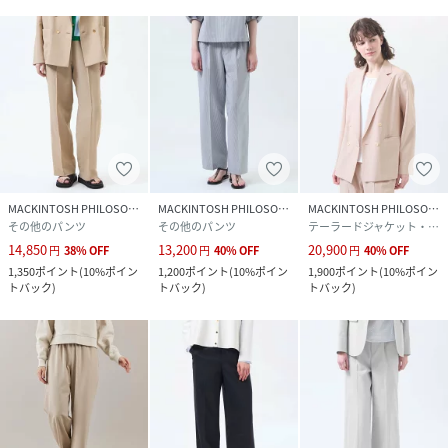
品番
RX1943_12
(
H5R16771---12-34 RX1943
)
MACKINTOSH PHILOSOPHY
MACKINTOSH PHILOSOPHY
MACKINTOSH PHILOSOPHY
その他のパンツ
その他のパンツ
テーラードジャケット・ブレザー
14,850
13,200
20,900
円
38
%
OFF
円
40
%
OFF
円
40
%
OFF
1,350
ポイント
(
10%ポイン
1,200
ポイント
(
10%ポイン
1,900
ポイント
(
10%ポイン
トバック
)
トバック
)
トバック
)