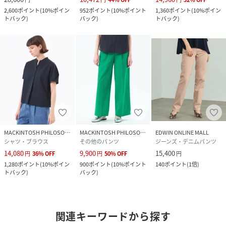
2,600
ポイント
(
10%ポイン
952
ポイント
(
10%ポイント
1,360
ポイント
(
10%ポイン
トバック
)
バック
)
トバック
)
MACKINTOSH PHILOSOPHY
MACKINTOSH PHILOSOPHY
EDWIN ONLINE MALL
シャツ・ブラウス
その他のパンツ
ジーンズ・デニムパンツ
14,080
9,900
15,400
円
36
%
OFF
円
50
%
OFF
円
1,280
ポイント
(
10%ポイン
900
ポイント
(
10%ポイント
140
ポイント
(
1倍
)
トバック
)
バック
)
関連キーワードから探す