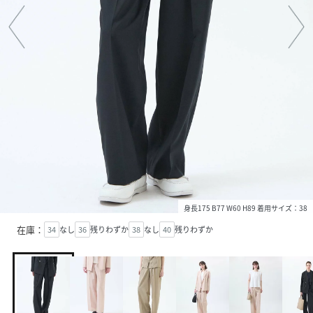
身長175 B77 W60 H89 着用サイズ：38
在庫：
34
なし
36
残りわずか
38
なし
40
残りわずか