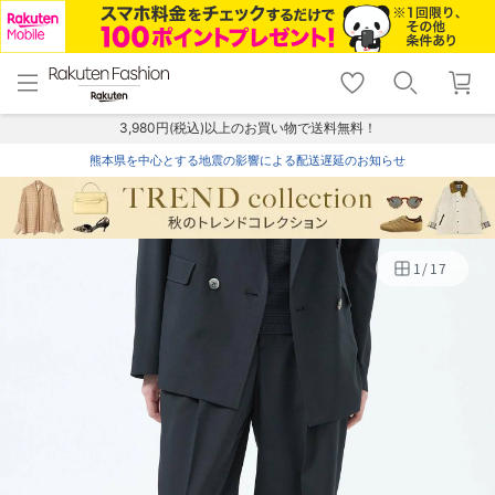
menu
home
search
favorite_border
shopping_cart
lock_outline
メニュー
トップ
検索
お気に入り
カート
ログイン
3,980円(税込)以上のお買い物で送料無料！
熊本県を中心とする地震の影響による配送遅延のお知らせ
1
/
17