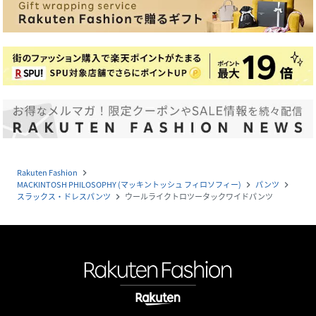
Rakuten Fashion
navigate_next
MACKINTOSH PHILOSOPHY (マッキントッシュ フィロソフィー)
パンツ
navigate_next
navigate_next
スラックス・ドレスパンツ
ウールライクトロツータックワイドパンツ
navigate_next