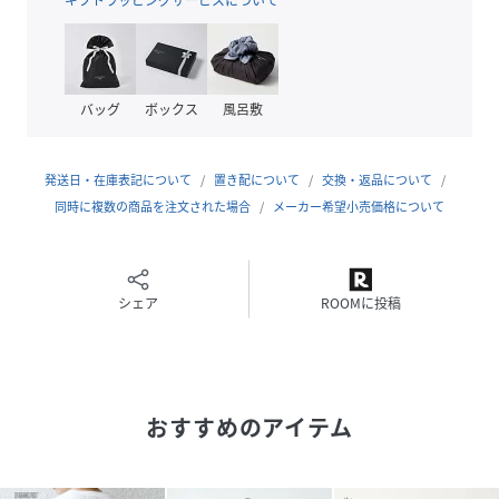
▼メンズサイズの展開もございます。
・メンズ（品番：712-13-0064）
※モールサイトによって（ハイフン/‐）抜きでの品番表記と
バッグ
ボックス
風呂敷
なります。
----------------------------
発送日・在庫表記について
置き配について
交換・返品について
裏地：無
同時に複数の商品を注文された場合
メーカー希望小売価格について
光沢感：無
生地の厚み：中間
伸縮性：有
透け感：無（ホワイト/ホワイト系その他のみやや有）
シェア
ROOMに投稿
水洗い：洗濯機可
----------------------------
【注意事項】
おすすめのアイテム
※末永く愛用頂く為に、アテンションタグ・洗濯ネームを必
ずご確認の上、着用又はお取り扱いください。