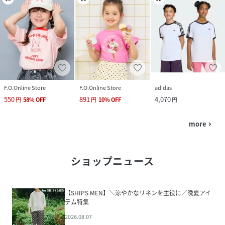
F.O.Online Store
F.O.Online Store
adidas
550
891
4,070
円
58
%
OFF
円
10
%
OFF
円
more
navigate_next
ショップニュース
【SHIPS MEN】＼涼やかなリネンを主役に／晩夏アイ
テム特集
2026.08.07