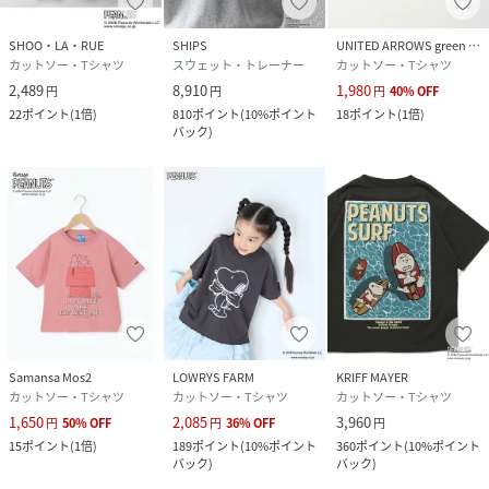
SHOO・LA・RUE
SHIPS
UNITED ARROWS green label relaxing
カットソー・Tシャツ
スウェット・トレーナー
カットソー・Tシャツ
2,489
8,910
1,980
円
円
円
40
%
OFF
22
ポイント
(
1倍
)
810
ポイント
(
10%ポイント
18
ポイント
(
1倍
)
バック
)
Samansa Mos2
LOWRYS FARM
KRIFF MAYER
カットソー・Tシャツ
カットソー・Tシャツ
カットソー・Tシャツ
1,650
2,085
3,960
円
50
%
OFF
円
36
%
OFF
円
15
ポイント
(
1倍
)
189
ポイント
(
10%ポイント
360
ポイント
(
10%ポイント
バック
)
バック
)