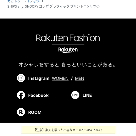
カットソー・Tシャツ
navigate_next
SHIPS any: SNOOPY コラボ グラフィック プリント Tシャツ◇
Instagram
WOMEN
/
MEN
Facebook
LINE
ROOM
【注意】楽天を装った不審なメールやSMSについて