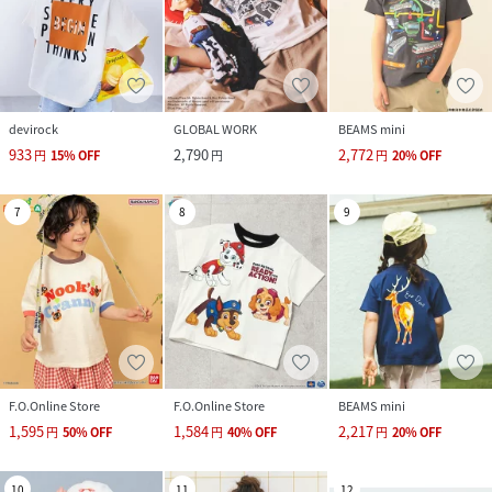
devirock
GLOBAL WORK
BEAMS mini
933
2,790
2,772
円
15
%
OFF
円
円
20
%
OFF
7
8
9
F.O.Online Store
F.O.Online Store
BEAMS mini
1,595
1,584
2,217
円
50
%
OFF
円
40
%
OFF
円
20
%
OFF
10
11
12