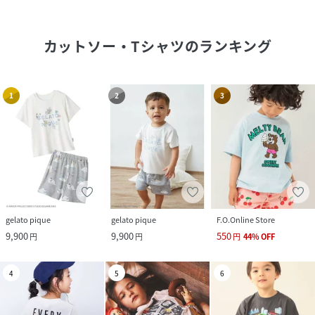
カットソー・Tシャツ
のランキング
1
2
3
gelato pique
gelato pique
F.O.Online Store
9,900
9,900
550
円
円
円
44
%
OFF
4
5
6