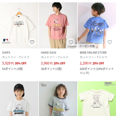
クーポン対象
SHIPS
HAND SIGN
BEBE ONLINE STORE
カットソー・Tシャツ
カットソー・Tシャツ
カットソー・Tシャツ
5,929
3,960
2,200
円
30
%
OFF
円
20
%
OFF
円
20
%
OFF
53
ポイント
(
1倍
)
36
ポイント
(
1倍
)
200
ポイント
(
10%ポイント
バック
)