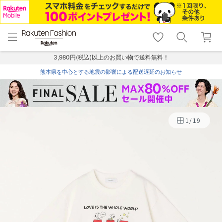
menu
home
search
favorite_border
shopping_cart
lock_outline
メニュー
トップ
検索
お気に入り
カート
ログイン
3,980円(税込)以上のお買い物で送料無料！
熊本県を中心とする地震の影響による配送遅延のお知らせ
1
/
19