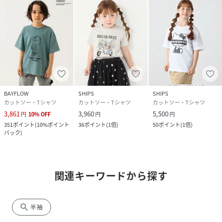
BAYFLOW
SHIPS
SHIPS
カットソー・Tシャツ
カットソー・Tシャツ
カットソー・Tシャツ
3,861
3,960
5,500
円
10
%
OFF
円
円
351
ポイント
(
10%ポイント
36
ポイント
(
1倍
)
50
ポイント
(
1倍
)
バック
)
関連キーワードから探す
search
半袖