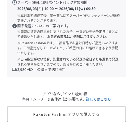
schedule
スーパーDEAL
10
%ポイントバック対象期間
2026/08/03(月) 10:00
〜
2026/08/11(火) 09:59
※本対象期間終了後、同一商品にてスーパーDEALキャンペーンが継続
実施されることがあります。
info
商品発送についてのご案内です。
※同時に複数の商品を注文された場合、一番遅い発送予定日にまとめ
て発送いたします。
お急ぎの商品は、個別にご注文ください。
※Rakuten Fashionでは、一部商品でお届け日時をご指定いただけま
す。日時指定をしていただくと、ご希望の日にお届けできるよう手配
いたします。
※日時指定がない場合、記載されている発送予定日よりも遅れて発送
される場合がございますので、あらかじめご了承ください。
local_shipping
3,980
円以上の購入で送料無料
アプリならポイント最大3倍！
毎月エントリー＆条件達成が必要です。
詳しくはこちら
Rakuten Fashionアプリで購入する