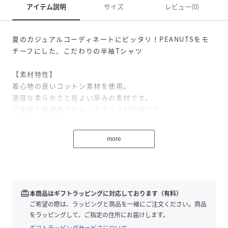
アイテム説明
サイズ
レビュー(0)
夏のカジュアルコーディネートにピッタリ！PEANUTSをモ
チーフにした、こだわりの半袖Tシャツ
【素材特性】
着心地の良いコットン素材を使用。
適度な柔らかさと程よい厚みの素材です。
ご家庭で洗濯機でのメンテナンスが可能です。
【デザイン】
more
人気キャラクター「PEANUTS」を描いたグラフィックTシャ
ツ。
フロントだけでなく、バックにもプリントを施し存在感のあ
る一枚に仕上げました。
一枚での着用はもちろん、シャツやジャケットのインナーと
redeem
本商品はギフトラッピングに対応しております（有料）
しても活躍。
ご希望の際は、ラッピングと商品を一緒にご注文ください。商品
カジュアルなボトムスとの相性抜群で、性別を問わずユニセ
をラッピングして、ご指定の住所にお届けします。
ックスで着用いただけます。
ギフトラッピングサービスについて