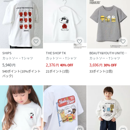
※撮影環境による光の当たり具合やパソコン・スマートフォ
ンなどの閲覧環境によって、実際の色味と異なって見える場
合があります。
商品の色味は商品単体で撮影した画像をご参照ください。
※画像の商品はサンプルです。
実際の商品と仕様、加工、サイズが若干異なる場合がござ
います。
SHIPS
THE SHOP TK
BEAUTY&YOUTH UNITED ARROWS
カットソー・Tシャツ
カットソー・Tシャツ
カットソー・Tシャツ
5,940
2,376
3,696
円
円
40
%
OFF
円
30
%
OFF
性別タイプ
キッズ
540
ポイント
(
10%ポイント
21
ポイント
(
1倍
)
33
ポイント
(
1倍
)
バック
)
原産国
中国
素材
本体: 綿100%、 リブ: 綿100%
サイズ
120、130、140、150
品番
RX1538_732310052
(
732310052-02-08 RX1538
)