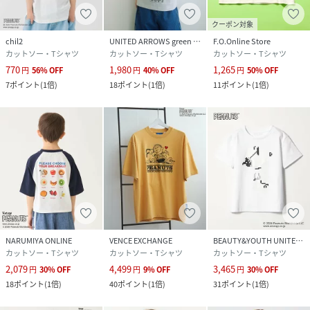
クーポン対象
chil2
UNITED ARROWS green label relaxing
F.O.Online Store
カットソー・Tシャツ
カットソー・Tシャツ
カットソー・Tシャツ
770
1,980
1,265
円
56
%
OFF
円
40
%
OFF
円
50
%
OFF
7
ポイント
(
1倍
)
18
ポイント
(
1倍
)
11
ポイント
(
1倍
)
NARUMIYA ONLINE
VENCE EXCHANGE
BEAUTY&YOUTH UNITED ARROWS
カットソー・Tシャツ
カットソー・Tシャツ
カットソー・Tシャツ
2,079
4,499
3,465
円
30
%
OFF
円
9
%
OFF
円
30
%
OFF
18
ポイント
(
1倍
)
40
ポイント
(
1倍
)
31
ポイント
(
1倍
)