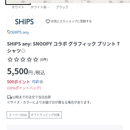
ホワイト
ホワイト系その他
ブラック
favorite_border
お気に入りショップに登録する
SHIPS any
sell
SHIPS any: SNOOPY コラボ グラフィック プリント T
シャツ◇
star_border
star_border
star_border
star_border
star_border
(
0
件
)
5,500
円 /税込
500
ポイント
内訳
10%ポイントバック
local_shipping
12時までの注文で当日出荷
※サイズ・カラーによりお届け日が異なる場合があります。
スーパーDEAL
ギフトラッピング対象