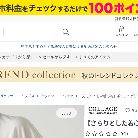
新規登録＆回答
熊本県を中心とする地震の影響による配送遅延のお知らせ
カテゴリから探す
セールから探す
すべてのアイテム
ルダガランテ)
トップス
カットソー・Tシャツ
【さらりとした着心地】ポケットデザ
navigate_next
navigate_next
navigate_next
favorite_border
お気
1
/
58
【さらりとした着
star_border
star_border
star_border
star_border
star_border
(
0
件
)