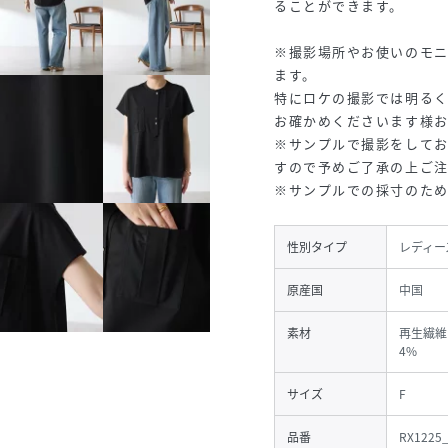
ることができます。
※撮影場所やお使いのモ
ます。
特にロケの撮影では明る
お確かめくださいます様
※サンプルで撮影をして
すので予めご了承の上ご
※サンプルでの採寸のた
性別タイプ
レディー
原産国
中国
素材
再生繊維
4%
サイズ
F
品番
RX1225