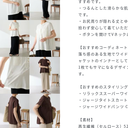
すすめです。
・つるんとした滑らかな
です。
・お尻周りが隠れる丈と
拾わず安心して着ていた
・ボタンを開けてVネック
【おすすめコーディネート
落ち感のある生地でワイ
ャケットのインナーとして
1枚でもサマになるデザイ
す。
【おすすめのスタイリン
・リラックススーパーワイドデニ
・ジャージタイトスカート CL
・ジャージワイドパンツ CLZ
【素材】
再生繊維（セルロース）5