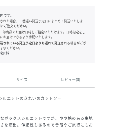
内です。
された場合、一番遅い発送予定日にまとめて発送いたしま
別にご注文ください。
onでは、一部商品でお届け日時をご指定いただけます。日時指定をし
にお届けできるよう手配いたします。
載されている発送予定日よりも遅れて発送
される場合がござ
了承ください。
料無料
サイズ
レビュー(0)
シルエットのきれいめカットソー
ちなボックスシルエットですが、やや艶のある生地
しさを演出。伸縮性もあるので普段やご旅行にもお