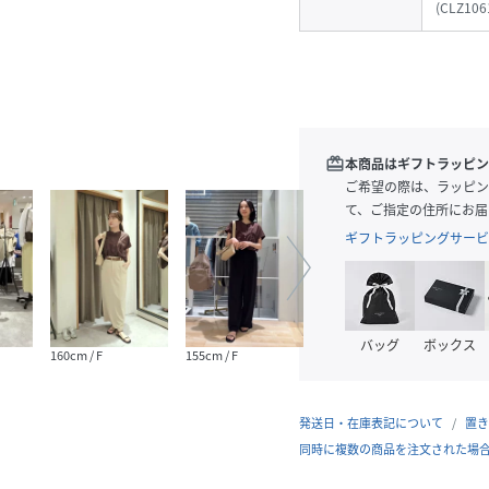
(
CLZ106
redeem
本商品はギフトラッピン
ご希望の際は、ラッピン
て、ご指定の住所にお届
ギフトラッピングサービ
バッグ
ボックス
160cm / F
155cm / F
155cm / F
160cm
発送日・在庫表記について
置き
同時に複数の商品を注文された場