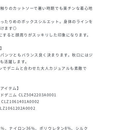
肌触りのカットソーで暑い時期でも楽チンな着心地
ゆったりめのボックスシルエット。身体のラインを
だけます◎
にすると顔周りがスッキリした印象になります。
】
ドパンツともバランス良く決まります。秋口にはジ
も活躍します。
ンでデニムと合わせた大人カジュアルも素敵で
グアイテム】
ム CLZ5042203A0001
Z1061401A0002
1061202A0002
2％、ナイロン36％、ポリウレタン8%、シルク