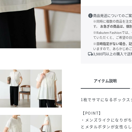
info
商品発送についてのご案
※同時に複数の商品を注文
す。
お急ぎの商品は、個
※Rakuten Fashi
ていただくと、ご希望の日
※日時指定がない場合、記
いますので、あらかじめご
local_shipping
3,980
円以上の購入で送
アイテム説明
1枚でサマになるボックス
【POINT】
・メンズライクになりが
とメタルボタンが女性ら