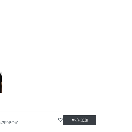
か
favorite_border
かごに追加
日以内発送予定