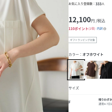
333
お気に入り登録数：
人
12,100
円 /税込
110
ポイント
1倍
内訳
ギフトラッピング対象
カラー：
オフホワイト
サイズ
残りわず
F
通常4-7