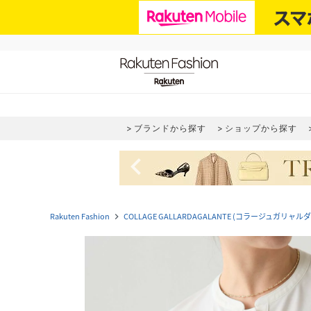
ブランドから探す
ショップから探す
navigate_before
Rakuten Fashion
COLLAGE GALLARDAGALANTE (コラージュガリャ
navigate_next