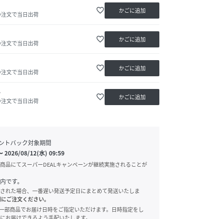
favorite_border
かごに追加
の注文で当日出荷
favorite_border
かごに追加
の注文で当日出荷
favorite_border
かごに追加
の注文で当日出荷
か
favorite_border
かごに追加
の注文で当日出荷
ントバック対象期間
〜
2026/08/12(水) 09:59
商品にてスーパーDEALキャンペーンが継続実施されることが
内です。
された場合、一番遅い発送予定日にまとめて発送いたしま
別にご注文ください。
onでは、一部商品でお届け日時をご指定いただけます。日時指定をし
にお届けできるよう手配いたします。