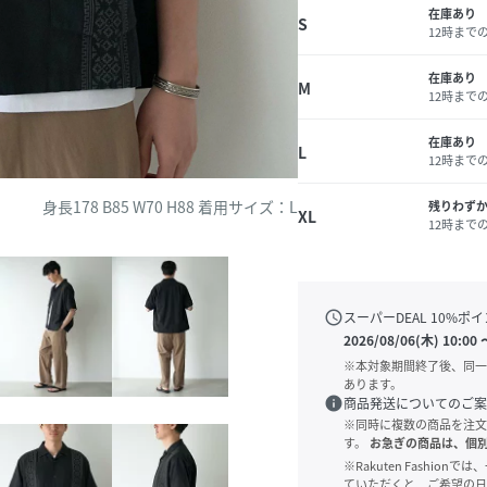
在庫あり
S
12時まで
在庫あり
M
12時まで
在庫あり
L
12時まで
身長178 B85 W70 H88 着用サイズ：L
残りわず
XL
12時まで
schedule
スーパーDEAL
10
%ポイ
2026/08/06(木) 10:00
※本対象期間終了後、同一
あります。
info
商品発送についてのご案
※同時に複数の商品を注文
す。
お急ぎの商品は、個
※Rakuten Fashi
ていただくと、ご希望の日