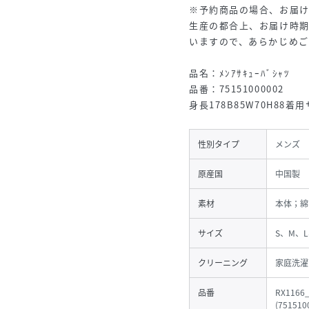
※予約商品の場合、お届
生産の都合上、お届け時
いますので、あらかじめ
品名：ﾒﾝｱｻｷｭｰﾊﾞｼｬﾂ
品番：75151000002
身長178B85W70H88着
性別タイプ
メンズ
原産国
中国製
素材
本体；綿
サイズ
S、M、L
クリーニング
家庭洗濯
品番
RX1166
(
751510