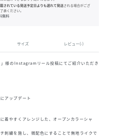
載されている発送予定日よりも遅れて発送
される場合がござ
了承ください。
料無料
サイズ
レビュー(-)
o」様のInstagramリール投稿にてご紹介いただき
〉
様にアップデート
ンに着やすくアレンジした、オープンカラーシャ
ッチ刺繍を施し、微配色にすることで無地ライクで