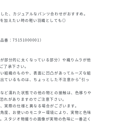
とした、カジュアルなパンツ合わせがおすすめ。
を加えたい時の軽い羽織としても◎
：75151000001）
糸が部分的に太くなっている部分）や織りムラが他
ご了承下さい。
粗い組織のものや、表面に凹凸があってルーズな組
出ているものは、ちょっとした不注意から“引っ
雨など濡れた状態での他の物との接触は、色移りや
す恐れがありますのでご注意下さい。
為、実際の仕様と異なる場合がございます。
や角度、お使いのモニター環境により、実物と色味
す。スタジオ物撮りの画像が実物の色味に一番近く