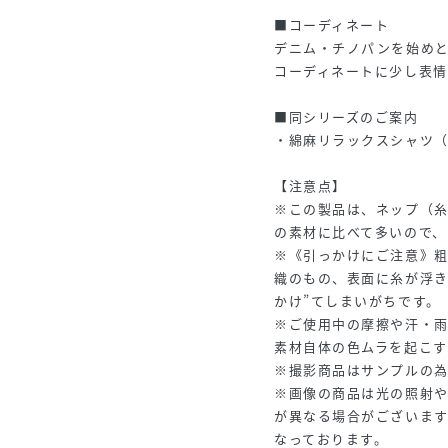
■コーディネート
デニム・チノパンを始め
コーディネートに少し表情
■同シリーズのご案内
・綿麻リラックスシャツ（品番
【注意点】
※この製品は、ネップ（
の素材に比べて多いので、
※《引っかけにご注意》
織のもの、表面に糸が浮き
かけ”てしまいがちです。
※ご使用中の摩擦や汗・
素材自体の色ムラを起こ
※撮影商品はサンプルの
※画像の商品は光の照射
が異なる場合がございま
なっております。