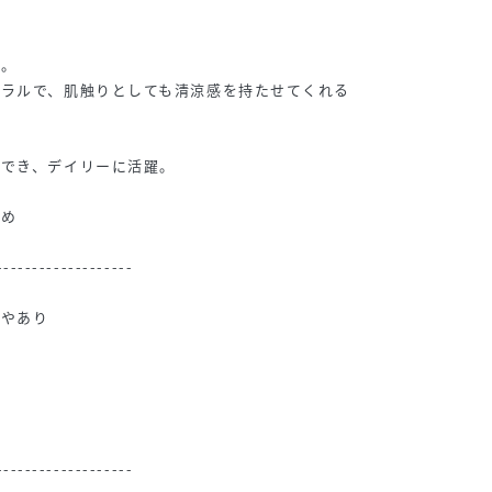
用。
ュラルで、肌触りとしても清涼感を持たせてくれる
用でき、デイリーに活躍。
すめ
-------------------
ややあり
-------------------