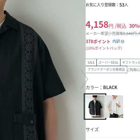
53
お気に入り登録数：
人
4,158
円 /税込
30
%
メーカー希望小売価格
5,940
円 
378
ポイント
内訳
10%ポイントバック
SALE
スーパーDEAL
ギフトラッ
ブランドクーポン対象商品
ご利用に
カラー：
BLACK
サイズ