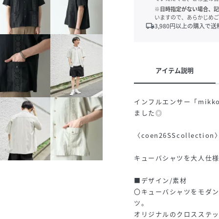
※日時指定がない場合、記
いますので、あらかじめご
local_shipping
3,980
円以上の購入で送
アイテム説明
インフルエンサー「mikk
ました◎
〈coen26SScollection
キューバシャツを大人仕
■デザイン/素材
〇キューバシャツをモダ
ツ。
オリジナルのクロスステ