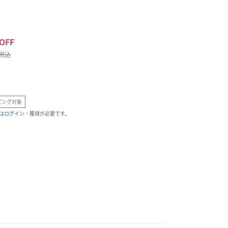
OFF
/税込
ピング対象
は
ログイン
・獲得が必要です。