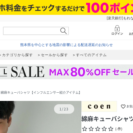
[楽天銀行]もれ
熊本県を中心とする地震の影響による配送遅延のお知らせ
カテゴリから探す
セールから探す
すべてのアイテム
綿麻キューバシャツ【インフルエンサー紹介アイテム】
favorite_border
お気
1
/
23
綿麻キューバシャ
star_border
star_border
star_border
star_border
star_border
(
-
件
)