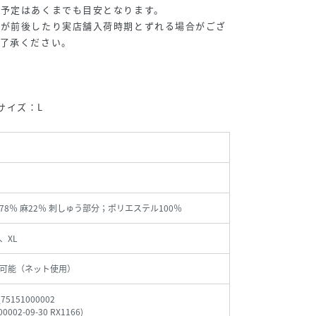
け予定はあくまでも目安となります。
期が前後したり実店舗入荷時期とずれる場合がござ
ご了承ください。
用サイズ：L
78％ 麻22％ 刺しゅう部分；ポリエステル100％
、XL
可能（ネット使用）
_75151000002
00002-09-30 RX1166
)