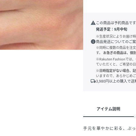
warning
この商品は予約商品です
発送予定：
9月中旬
※生産状況によりお届け時
info
商品発送についてのご案
※同時に複数の商品を注文
す。
お急ぎの商品は、個
※Rakuten Fashi
ていただくと、ご希望の日
※日時指定がない場合、記
いますので、あらかじめご
local_shipping
3,980
円以上の購入で送
アイテム説明
手元を華やかに彩る、ぷ