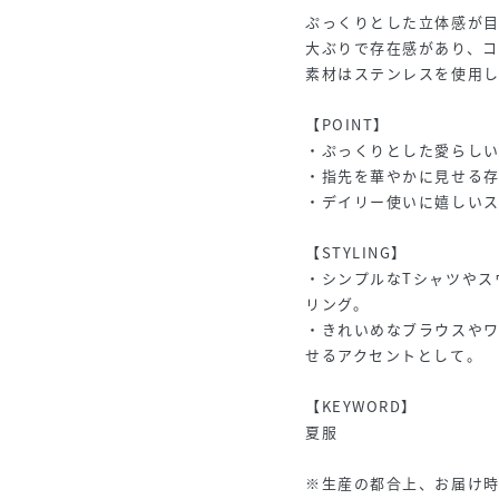
ぷっくりとした立体感が目
大ぶりで存在感があり、コ
素材はステンレスを使用し
【POINT】
・ぷっくりとした愛らし
・指先を華やかに見せる
・デイリー使いに嬉しい
【STYLING】
・シンプルなTシャツやス
リング。
・きれいめなブラウスやワ
せるアクセントとして。
【KEYWORD】
夏服
※生産の都合上、お届け