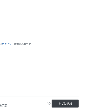
は
ログイン
・獲得が必要です。
中
favorite_border
かごに追加
送予定