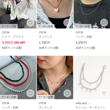
クーポン対象
クーポン対象
クーポン対象
CPCM
CPCM
CPCM
シャツ・ブラウス
ネックレス
リング・指輪
4,950
1,760
1,650
円
25
%
OFF
円
円
45
ポイント
(
1倍
)
16
ポイント
(
1倍
)
15
ポイント
(
1倍
)
クーポン対象
クーポン対象
CPCM
CPCM
niko and ...
リング・指輪
ネックレス
チャーム・キーチェーン