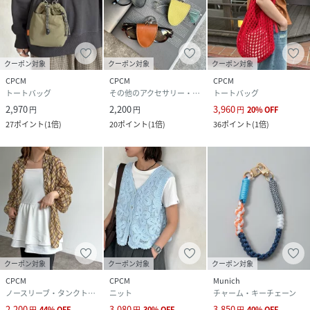
クーポン対象
クーポン対象
クーポン対象
CPCM
CPCM
CPCM
トートバッグ
その他のアクセサリー・腕時計
トートバッグ
2,970
2,200
3,960
円
円
円
20
%
OFF
27
ポイント
(
1倍
)
20
ポイント
(
1倍
)
36
ポイント
(
1倍
)
クーポン対象
クーポン対象
クーポン対象
CPCM
CPCM
Munich
ノースリーブ・タンクトップ
ニット
チャーム・キーチェーン
2,200
3,080
3,850
円
44
%
OFF
円
30
%
OFF
円
40
%
OFF