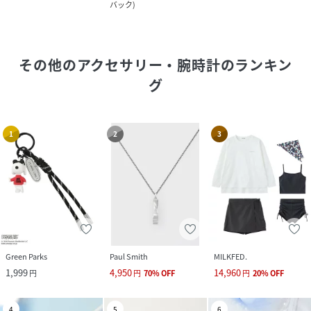
バック
)
その他のアクセサリー・腕時計
のランキン
グ
1
2
3
Green Parks
Paul Smith
MILKFED.
1,999
4,950
14,960
円
円
70
%
OFF
円
20
%
OFF
4
5
6