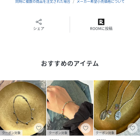
同時に複数の商品を注文された場合
メーカー希望小売価格について
夏服
※生産の都合上、お届け時期が前後する場合がございます。
ご注文いただいた予約商品のお届け時期の確認は、注文履歴
シェア
ROOMに投稿
ページより行えます。
※個体差があるため、サイズが1～2㎝程異なる可能性がござ
います。
※お色物は色移りする可能性がございます。着用、お取り扱
おすすめのアイテム
いは商品についておりますアテンションタグを必ずご確認く
ださい。
※商品画像はサンプル品を使用しているため、実際の商品と
仕様、加工、サイズが若干異なる場合がございます。また、
可能な限り実物に近いカラーにて掲載していますが、使用し
ているパソコンのモニター設定や、
携帯電話のメーカー・機種により実際のカラーと異なって見
える場合がございます。予めご了承ください。
クーポン対象
クーポン対象
クーポン対象
性別タイプ
レディース