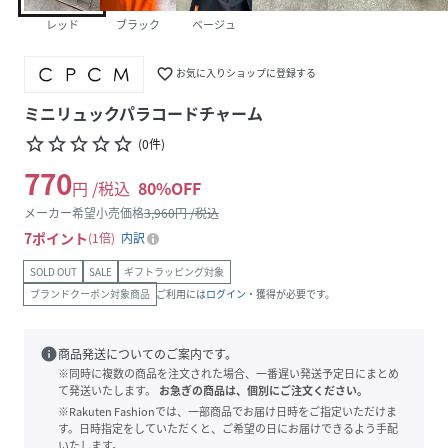
レッド
ブラック
ベージュ
favorite_border
お気に入りショップに登録する
ミニリュックパラコードチャーム
star_border
star_border
star_border
star_border
star_border
(
0
件
)
770
円 /税込
80
%OFF
メーカー希望小売価格
3,960
円 /税込
7
ポイント
1倍
内訳
SOLD OUT
SALE
ギフトラッピング対象
ブランドクーポン対象商品
ご利用には
ログイン
・獲得が必要です。
info
商品発送についてのご案内です。
※同時に複数の商品を注文された場合、一番遅い発送予定日にまとめ
て発送いたします。
お急ぎの商品は、個別にご注文ください。
※Rakuten Fashionでは、一部商品でお届け日時をご指定いただけま
す。日時指定をしていただくと、ご希望の日にお届けできるよう手配
いたします。