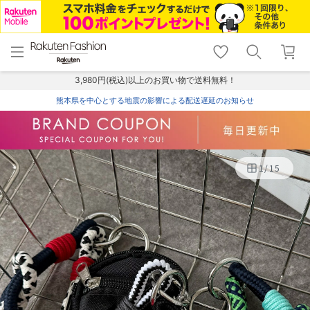
menu
home
search
favorite_border
shopping_cart
lock_outline
メニュー
トップ
検索
お気に入り
カート
ログイン
3,980円(税込)以上のお買い物で送料無料！
熊本県を中心とする地震の影響による配送遅延のお知らせ
1
/
15