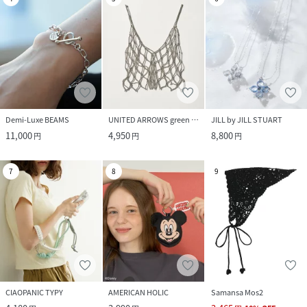
Demi-Luxe BEAMS
UNITED ARROWS green label relaxing
JILL by JILL STUART
11,000
4,950
8,800
円
円
円
7
8
9
CIAOPANIC TYPY
AMERICAN HOLIC
Samansa Mos2