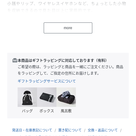
小銭やリップ、ワイヤレスイヤホンなど、ちょっとした小物
を収納できるので見た目以上に実用的です。
トレンドのパラコードストラップが、シンプルなバッグやベ
ルトループに付けるだけで一気におしゃれ度をアップさせて
more
くれます。
【POINT】
・細部までこだわったミニチュアサイズのリュックデザイン
・リップや小銭など、小物の収納に便利なミニポーチ仕様
redeem
本商品はギフトラッピングに対応しております（有料）
・コーデのアクセントになるトレンド感のあるパラコードス
ご希望の際は、ラッピングと商品を一緒にご注文ください。商品
トラップ
をラッピングして、ご指定の住所にお届けします。
ギフトラッピングサービスについて
【STYLING】
・キャンバス地のトートバッグやナイロンショルダーに付け
て、いつものバッグを簡単アップデート。差し色として使う
のもおすすめです。
バッグ
ボックス
風呂敷
・デニムやカーゴパンツのベルトループに付ければ、こなれ
感のあるカジュアルスタイルが完成します。
発送日・在庫表記について
置き配について
交換・返品について
【KEYWORD】