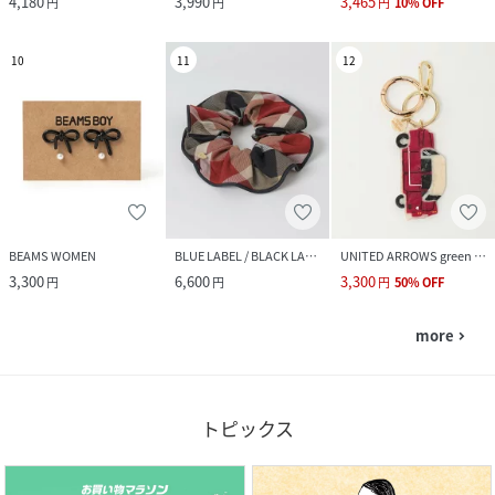
4,180
3,990
3,465
円
円
円
10
%
OFF
10
11
12
BEAMS WOMEN
BLUE LABEL / BLACK LABEL CRESTBRIDGE
UNITED ARROWS green label relaxing
3,300
6,600
3,300
円
円
円
50
%
OFF
more
navigate_next
トピックス