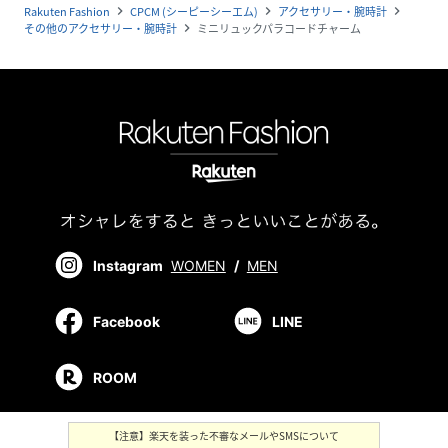
Rakuten Fashion
CPCM (シーピーシーエム)
アクセサリー・腕時計
navigate_next
navigate_next
navigate_next
その他のアクセサリー・腕時計
ミニリュックパラコードチャーム
navigate_next
Instagram
WOMEN
/
MEN
Facebook
LINE
ROOM
【注意】楽天を装った不審なメールやSMSについて