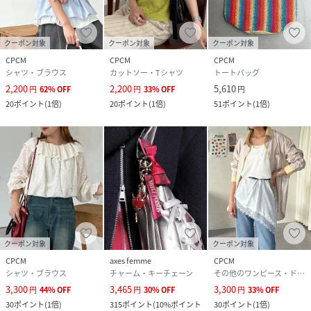
クーポン対象
クーポン対象
クーポン対象
CPCM
CPCM
CPCM
シャツ・ブラウス
カットソー・Tシャツ
トートバッグ
2,200
2,200
5,610
円
62
%
OFF
円
33
%
OFF
円
20
ポイント
(
1倍
)
20
ポイント
(
1倍
)
51
ポイント
(
1倍
)
クーポン対象
クーポン対象
CPCM
axes femme
CPCM
シャツ・ブラウス
チャーム・キーチェーン
その他のワンピース・ドレス
3,300
3,465
3,300
円
44
%
OFF
円
30
%
OFF
円
33
%
OFF
30
ポイント
(
1倍
)
315
ポイント
(
10%ポイント
30
ポイント
(
1倍
)