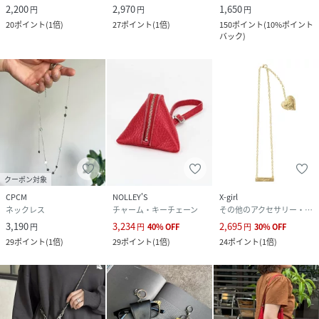
2,200
2,970
1,650
円
円
円
20
ポイント
(
1倍
)
27
ポイント
(
1倍
)
150
ポイント
(
10%ポイント
バック
)
クーポン対象
CPCM
NOLLEY'S
X-girl
ネックレス
チャーム・キーチェーン
その他のアクセサリー・腕時計
3,190
3,234
2,695
円
円
40
%
OFF
円
30
%
OFF
29
ポイント
(
1倍
)
29
ポイント
(
1倍
)
24
ポイント
(
1倍
)