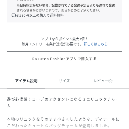
※日時指定がない場合、記載されている発送予定日よりも遅れて発送
される場合がございますので、あらかじめご了承ください。
local_shipping
3,980
円以上の購入で送料無料
アプリならポイント最大3倍！
毎月エントリー＆条件達成が必要です。
詳しくはこちら
Rakuten Fashionアプリで購入する
アイテム説明
サイズ
レビュー(0)
遊び心満載！コーデのアクセントになるミニリュックチャー
ム
本物のリュックをそのまま小さくしたような、ディテールに
こだわったキュートなバッグチャームが登場しました。