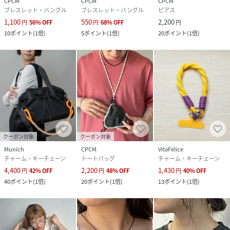
CPCM
CPCM
CPCM
ブレスレット・バングル
ブレスレット・バングル
ピアス
1,100
550
2,200
原産国
韓国
円
56
%
OFF
円
68
%
OFF
円
10
ポイント
(
1倍
)
5
ポイント
(
1倍
)
20
ポイント
(
1倍
)
素材
ポリエステル ナイロン 合金
サイズ
FREE
品番
RX1046_PGL1061411A0001
(
PGL1061411A0001-4-1 RX1046
)
クーポン対象
クーポン対象
Munich
CPCM
VitaFelice
チャーム・キーチェーン
トートバッグ
チャーム・キーチェーン
4,400
2,200
1,430
円
42
%
OFF
円
48
%
OFF
円
40
%
OFF
40
ポイント
(
1倍
)
20
ポイント
(
1倍
)
13
ポイント
(
1倍
)