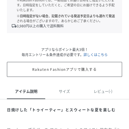
※Rakuten Fashionでは、一部商品でお届け日時をご指定いただけま
す。日時指定をしていただくと、ご希望の日にお届けできるよう手配
いたします。
※日時指定がない場合、記載されている発送予定日よりも遅れて発送
される場合がございますので、あらかじめご了承ください。
local_shipping
3,980
円以上の購入で送料無料
アプリならポイント最大3倍！
毎月エントリー＆条件達成が必要です。
詳しくはこちら
Rakuten Fashionアプリで購入する
アイテム説明
サイズ
レビュー(-)
日焼けした「トゥイーティー」とスウィートな夏を楽しむ