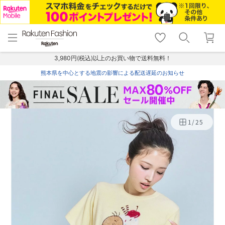
menu
home
search
favorite_border
shopping_cart
lock_outline
メニュー
トップ
検索
お気に入り
カート
ログイン
3,980円(税込)以上のお買い物で送料無料！
熊本県を中心とする地震の影響による配送遅延のお知らせ
1
/
25