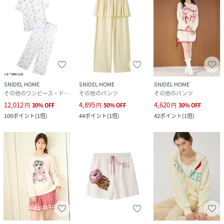
(
SHNP262089-L5-3U RX0667
)
SNIDEL HOME
SNIDEL HOME
SNIDEL HOME
その他のワンピース・ドレス
その他のパンツ
その他のパンツ
12,012
4,895
4,620
円
30
%
OFF
円
50
%
OFF
円
30
%
OFF
109
ポイント
(
1倍
)
44
ポイント
(
1倍
)
42
ポイント
(
1倍
)