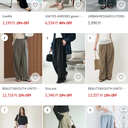
GeeRA
UNITED ARROWS green label relaxing
URBAN RESEARCH ITEMS
3,199
6,534
5,990
円
19
%
OFF
円
40
%
OFF
円
4
5
6
BEAUTY&YOUTH UNITED ARROWS
Discoat
BEAUTY&YOUTH UNITED ARROWS
12,716
5,346
13,557
円
15
%
OFF
円
10
%
OFF
円
15
%
OFF
7
8
9