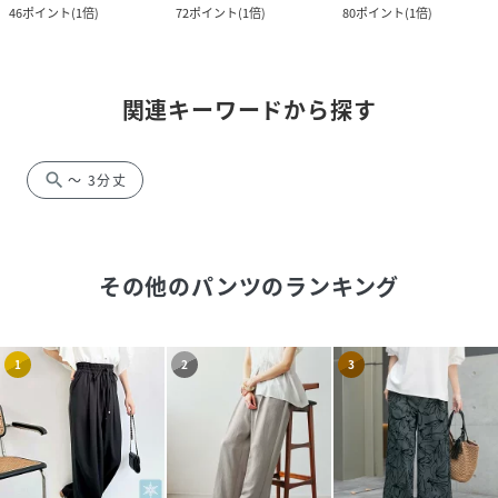
46
ポイント
(
1倍
)
72
ポイント
(
1倍
)
80
ポイント
(
1倍
)
関連キーワードから探す
search
～ 3分丈
その他のパンツ
のランキング
1
2
3