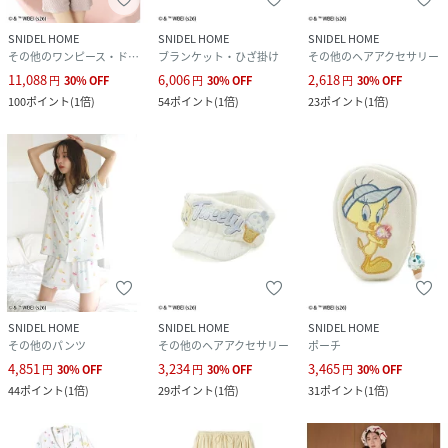
【生地の厚さ】薄手
SNIDEL HOME
SNIDEL HOME
SNIDEL HOME
※照明の関係により、実際よりも色味が違って見える場合が
その他のワンピース・ドレス
ブランケット・ひざ掛け
その他のヘアアクセサリー
あります。
11,088
6,006
2,618
円
30
%
OFF
円
30
%
OFF
円
30
%
OFF
またパソコン・スマートフォンなどの環境により、若干製品
100
ポイント
(
1倍
)
54
ポイント
(
1倍
)
23
ポイント
(
1倍
)
と画像のカラーが異なる場合もございます。予めご了承くだ
さい。
商品の色味は、商品単品画像をご参照下さい。
※商品画像はサンプルのため、色味やサイズ等の仕様に変更
がある場合がございますので、予めご了承ください。
性別タイプ
レディース
原産国
中国
SNIDEL HOME
SNIDEL HOME
SNIDEL HOME
その他のパンツ
その他のヘアアクセサリー
ポーチ
素材
ポリエステル80%,ナイロン20%CICA
4,851
3,234
3,465
円
30
%
OFF
円
30
%
OFF
円
30
%
OFF
44
ポイント
(
1倍
)
29
ポイント
(
1倍
)
31
ポイント
(
1倍
)
サイズ
F[99]
品番
RX0667_SHNP262089