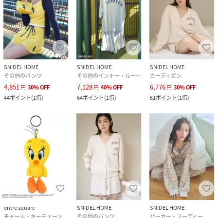
SNIDEL HOME
SNIDEL HOME
SNIDEL HOME
その他のパンツ
その他のインナー・ルームウェア
カーディガン
4,851
7,128
6,776
円
30
%
OFF
円
40
%
OFF
円
30
%
OFF
44
ポイント
(
1倍
)
64
ポイント
(
1倍
)
61
ポイント
(
1倍
)
entre square
SNIDEL HOME
SNIDEL HOME
チャーム・キーチェーン
その他のパンツ
パーカー・フーディー