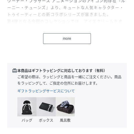
ワーナー・ブラザース アニメーションのアイコン的存在『ル
ーニー・テューンズ』より、キュートな人気キャラクター・
トゥイーティーとの新コラボシリーズが届きました。
第4弾となる今回のコレクションでは、アイスクリームを片
手に夏を楽しむ、サマールックの愛くるしいトゥイーティー
をフィーチャー。
more
トレンドのシールをモチーフにした楽しいグラフィックや、
アイスの刺繍を散りばめたニットジャガードなど、ここにし
かない特別なデザインをたっぷり揃えました。
こんがり日焼けした“サマー”トゥイーティーも初登場！
暑い夏をひんやりスウィートに彩る、トゥイーティーの心と
redeem
本商品はギフトラッピングに対応しております（有料）
きめくコレクションをお楽しみください。
ご希望の際は、ラッピングと商品を一緒にご注文ください。商品
をラッピングして、ご指定の住所にお届けします。
ーAboutー
ギフトラッピングサービスについて
「トゥイーティー」
ワーナー・ブラザース アニメーションのアニメ『ルーニー・
テューンズ』に登場する、小さいながら存在感たっぷりのカ
ナリア、トゥイーティー。大きな青い瞳と可愛い声がチャー
バッグ
ボックス
風呂敷
ムポイントの一見愛くるしいカナリアですが、実はなかなか
のやんちゃ者、無防備な外見にも関わらず、どんな状況から