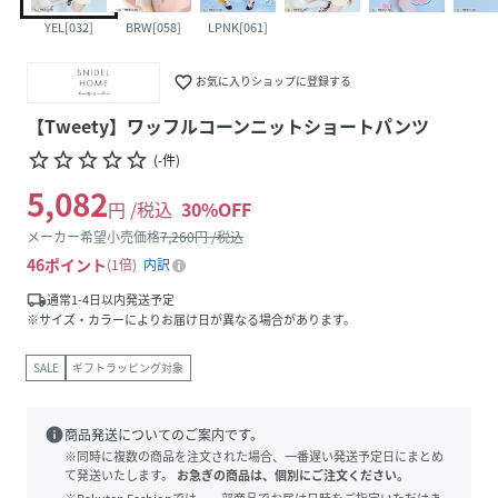
YEL[032]
BRW[058]
LPNK[061]
favorite_border
お気に入りショップに登録する
【Tweety】ワッフルコーンニットショートパンツ
star_border
star_border
star_border
star_border
star_border
(
-
件
)
5,082
円 /税込
30
%OFF
メーカー希望小売価格
7,260
円 /税込
46
ポイント
1倍
内訳
local_shipping
通常1-4日以内発送予定
※サイズ・カラーによりお届け日が異なる場合があります。
SALE
ギフトラッピング対象
info
商品発送についてのご案内です。
※同時に複数の商品を注文された場合、一番遅い発送予定日にまとめ
て発送いたします。
お急ぎの商品は、個別にご注文ください。