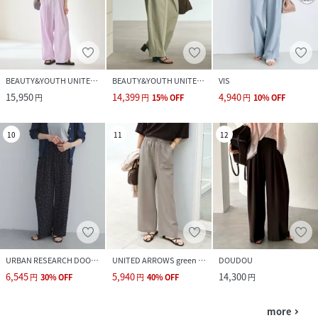
BEAUTY&YOUTH UNITED ARROWS
BEAUTY&YOUTH UNITED ARROWS
VIS
15,950
14,399
4,940
円
円
15
%
OFF
円
10
%
OFF
10
11
12
URBAN RESEARCH DOORS
UNITED ARROWS green label relaxing
DOUDOU
6,545
5,940
14,300
円
30
%
OFF
円
40
%
OFF
円
more
navigate_next