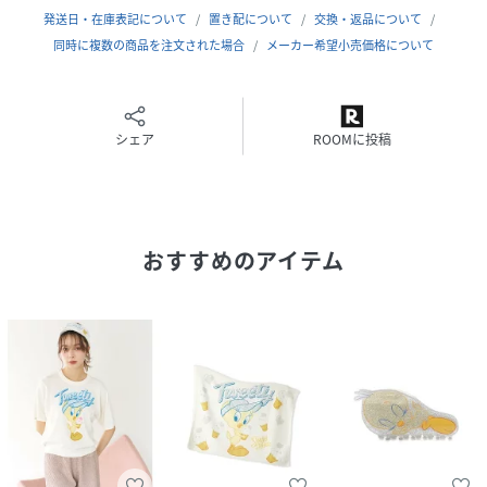
でも機転を利かせて切り抜けることができる賢さを持ってい
発送日・在庫表記について
置き配について
交換・返品について
ます。
同時に複数の商品を注文された場合
メーカー希望小売価格について
【Design/Styling】
アイスのワッフルコーンをイメージした編み地がキュート
シェア
ROOMに投稿
な、薄手ニットのショートパンツです。
フロントは左腰にSNIDEL HOMEのロゴを入れたシンプルな
デザイン。
右後ろのポケットにはトゥイーティーの可愛い刺繍が入って
おすすめのアイテム
います。
色はアイボリー、イエロー、ライトピンクの3色展開。
シールとして使える本コラボオリジナルのタグ付き。
同シリーズのカーディガン(SHNT262090)やカットソーシリ
ーズ、雑貨と合わせるのがおすすめです。
【透け感】なし
【裏地】なし
【伸縮性】あり