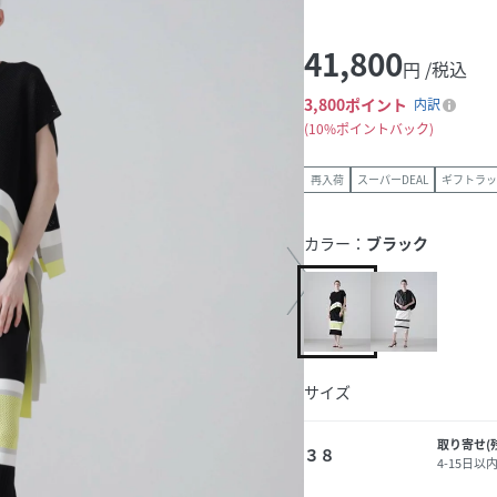
41,800
円 /税込
3,800
ポイント
内訳
10%ポイントバック
再入荷
スーパーDEAL
ギフトラッ
カラー：
ブラック
サイズ
取り寄せ(
３８
4-15日以