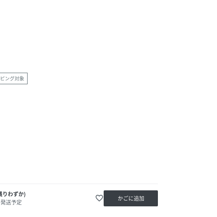
ピング対象
残りわずか)
favorite_border
かごに追加
内発送予定