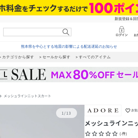
新規登録＆回答
熊本県を中心とする地震の影響による配送遅延のお知らせ
カテゴリから探す
セールから探す
すべてのアイテム
メッシュラインニットスカート
gate_next
favorite_border
お気
1
/
13
メッシュラインニ
star_border
star_border
star_border
star_border
star_border
(
-
件
)