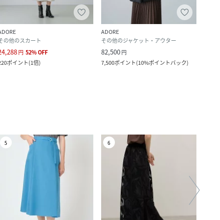
ADORE
ADORE
ADOR
その他のスカート
その他のジャケット・アウター
その
24,288
82,500
46,2
円
52
%
OFF
円
220
ポイント
(
1倍
)
7,500
ポイント
(
10%ポイントバック
)
4,200
5
6
7