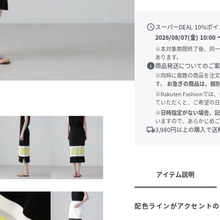
schedule
スーパーDEAL
10
%ポイ
2026/08/07(金) 10:00
※本対象期間終了後、同一
あります。
info
商品発送についてのご案
※同時に複数の商品を注文
す。
お急ぎの商品は、個
※Rakuten Fashi
ていただくと、ご希望の日
※日時指定がない場合、記
いますので、あらかじめご
local_shipping
3,980
円以上の購入で送
アイテム説明
配色ラインがアクセント