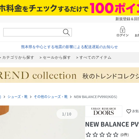
新規登録＆回答
熊本県を中心とする地震の影響による配送遅延のお知らせ
カテゴリから探す
セールから探す
すべてのアイテム
)
シューズ・靴
その他のシューズ・靴
NEW BALANCE PV990(KIDS)
navigate_next
navigate_next
navigate_next
favorite_border
お気
1
/
10
NEW BALANCE PV
star_border
star_border
star_border
star_border
star_border
(
0
件
)