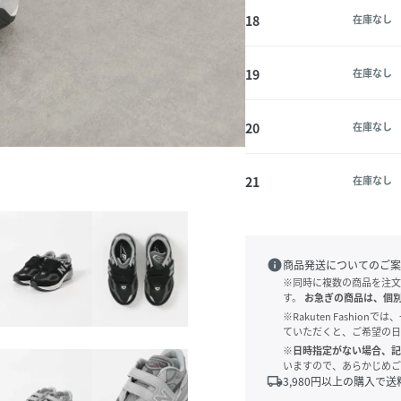
18
在庫なし
19
在庫なし
20
在庫なし
21
在庫なし
info
商品発送についてのご案
※同時に複数の商品を注文
す。
お急ぎの商品は、個
※Rakuten Fashi
ていただくと、ご希望の日
※日時指定がない場合、記
いますので、あらかじめご
local_shipping
3,980
円以上の購入で送