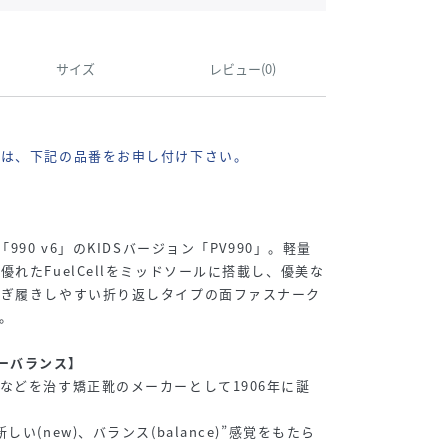
サイズ
レビュー(0)
際は、下記の品番をお申し付け下さい。
990 v6」のKIDSバージョン「PV990」。軽量
れたFuelCellをミッドソールに搭載し、優美な
脱ぎ履きしやすい折り返しタイプの面ファスナーク
。
ニューバランス】
などを治す矯正靴のメーカーとして1906年に誕
い(new)、バランス(balance)”感覚をもたら