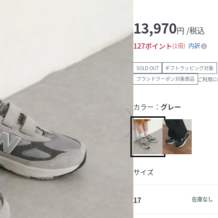
13,970
円 /税込
127
ポイント
1倍
内訳
SOLD OUT
ギフトラッピング対象
ブランドクーポン対象商品
ご利用に
カラー：
グレー
サイズ
17
在庫なし