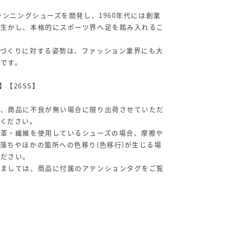
ランニングシューズを開発し、1960年代には創業
を生かし、本格的にスポーツ界へ足を踏み入れるこ
ズづくりに対する姿勢は、ファッション業界にも大
です。
er】【26SS】
は、商品に不良が無い場合に限り出荷させていただ
承ください。
皮革・繊維を使用しているシューズの場合、摩擦や
落ちやほかの箇所への色移り(色移行)が生じる場
ください。
しましては、商品に付属のアテンションタグをご覧