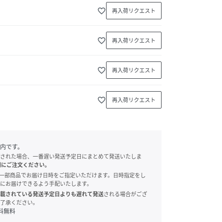
favorite_border
再入荷リクエスト
favorite_border
再入荷リクエスト
favorite_border
再入荷リクエスト
favorite_border
再入荷リクエスト
内です。
された場合、一番遅い発送予定日にまとめて発送いたしま
別にご注文ください。
onでは、一部商品でお届け日時をご指定いただけます。日時指定をし
にお届けできるよう手配いたします。
載されている発送予定日よりも遅れて発送
される場合がござ
了承ください。
料無料