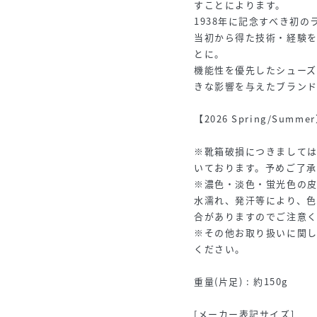
すことによります。
1938年に記念すべき初の
当初から得た技術・経験
とに。
機能性を優先したシュー
きな影響を与えたブランド
【2026 Spring/Summ
※靴箱破損につきまして
いております。予めご了
※濃色・淡色・蛍光色の
水濡れ、発汗等により、色
合がありますのでご注意
※その他お取り扱いに関
ください。
重量(片足) : 約150g
[メーカー表記サイズ]