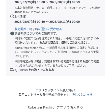
2026/07/29(水) 10:00
〜
2026/08/12(水) 09:59
※本対象期間終了後、同一商品にてスーパーDEALキャンペーンが継続
実施されることがあります。
schedule
販売期間
2026/08/07(金) 00:40
〜
2026/08/11(火) 00:00
販売開始・終了時に通知を受け取る
info
商品発送についてのご案内です。
※同時に複数の商品を注文された場合、一番遅い発送予定日にまとめ
て発送いたします。
お急ぎの商品は、個別にご注文ください。
※Rakuten Fashionでは、一部商品でお届け日時をご指定いただけま
す。日時指定をしていただくと、ご希望の日にお届けできるよう手配
いたします。
※日時指定がない場合、記載されている発送予定日よりも遅れて発送
される場合がございますので、あらかじめご了承ください。
local_shipping
3,980
円以上の購入で送料無料
アプリならポイント最大3倍！
毎月エントリー＆条件達成が必要です。
詳しくはこちら
Rakuten Fashionアプリで購入する