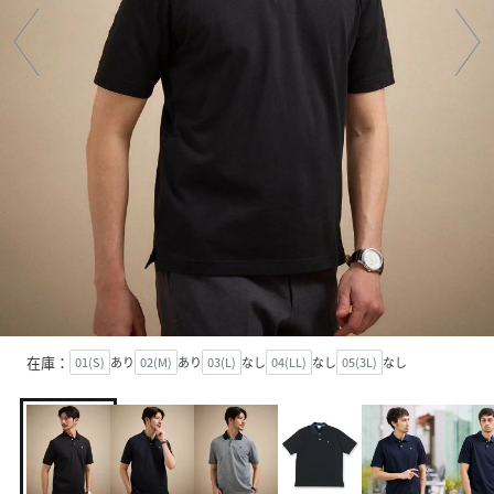
在庫：
01(S)
あり
02(M)
あり
03(L)
なし
04(LL)
なし
05(3L)
なし