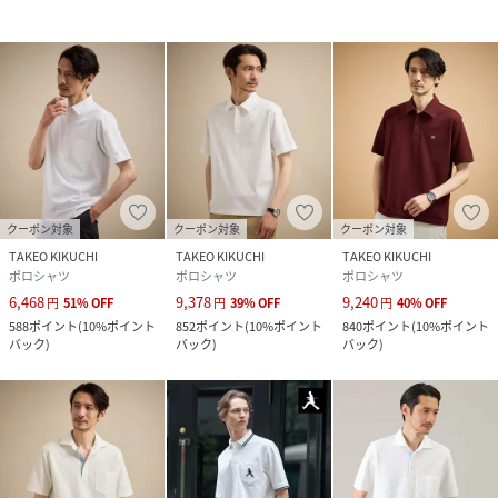
品番
RW9499_202601G8735100
(
202601G8735100-019-01 RW9499
)
クーポン対象
クーポン対象
クーポン対象
TAKEO KIKUCHI
TAKEO KIKUCHI
TAKEO KIKUCHI
ポロシャツ
ポロシャツ
ポロシャツ
6,468
9,378
9,240
円
51
%
OFF
円
39
%
OFF
円
40
%
OFF
588
ポイント
(
10%ポイント
852
ポイント
(
10%ポイント
840
ポイント
(
10%ポイント
バック
)
バック
)
バック
)