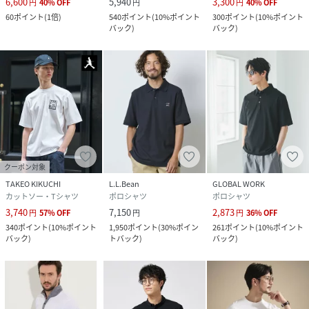
6,600
5,940
3,300
円
40
%
OFF
円
円
40
%
OFF
60
ポイント
(
1倍
)
540
ポイント
(
10%ポイント
300
ポイント
(
10%ポイント
バック
)
バック
)
クーポン対象
TAKEO KIKUCHI
L.L.Bean
GLOBAL WORK
カットソー・Tシャツ
ポロシャツ
ポロシャツ
3,740
7,150
2,873
円
57
%
OFF
円
円
36
%
OFF
340
ポイント
(
10%ポイント
1,950
ポイント
(
30%ポイン
261
ポイント
(
10%ポイント
バック
)
トバック
)
バック
)