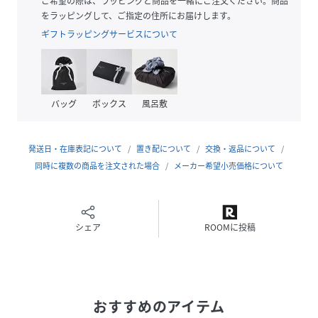
ご希望の際は、ラッピングと商品を一緒にご注文ください。商品
をラッピングして、ご指定の住所にお届けします。
ギフト/プレゼント、また大切な方への贈りものとしてもおす
ギフトラッピングサービスについて
すめです。
※照明の関係により、実際よりも色味が違って見える場合が
バッグ
ボックス
風呂敷
あります。また、パソコン・スマートフォンなどの環境によ
り、若干製品と画像のカラーが異なる場合もございます。
発送日・在庫表記について
置き配について
交換・返品について
同時に複数の商品を注文された場合
メーカー希望小売価格について
性別タイプ
メンズ
原産国
日本製
シェア
ROOMに投稿
素材
コットン55％ ポリエステル45％
サイズ
01(S)、02(M)、03(L)、04(LL)、05(3L)
クリーニング
手洗い可
おすすめのアイテム