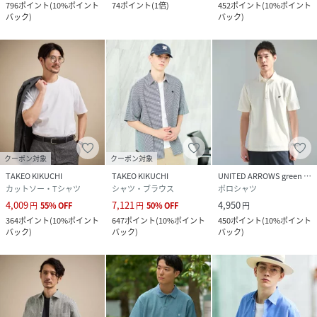
796
ポイント
(
10%ポイント
74
ポイント
(
1倍
)
452
ポイント
(
10%ポイント
バック
)
バック
)
クーポン対象
クーポン対象
TAKEO KIKUCHI
TAKEO KIKUCHI
UNITED ARROWS green label relaxing
カットソー・Tシャツ
シャツ・ブラウス
ポロシャツ
4,009
7,121
4,950
円
55
%
OFF
円
50
%
OFF
円
364
ポイント
(
10%ポイント
647
ポイント
(
10%ポイント
450
ポイント
(
10%ポイント
バック
)
バック
)
バック
)