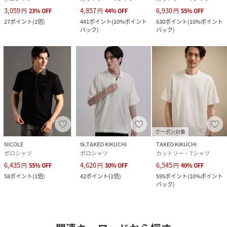
3,059
4,857
6,930
円
23
%
OFF
円
44
%
OFF
円
55
%
OFF
27
ポイント
(
1倍
)
441
ポイント
(
10%ポイント
630
ポイント
(
10%ポイント
バック
)
バック
)
クーポン対象
NICOLE
tk.TAKEO KIKUCHI
TAKEO KIKUCHI
ポロシャツ
ポロシャツ
カットソー・Tシャツ
6,435
4,620
6,545
円
55
%
OFF
円
30
%
OFF
円
40
%
OFF
58
ポイント
(
1倍
)
42
ポイント
(
1倍
)
595
ポイント
(
10%ポイント
バック
)