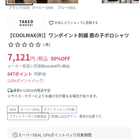
ブラック(019)
ネイビー(094)
ブルー(592)
favorite_border
お気に入りショップに登録する
【COOLMAX(R)】ワンポイント刺繍 鹿の子ポロシャツ
star_border
star_border
star_border
star_border
star_border
(
-
件
)
7,121
円 /税込
50
%OFF
メーカー希望小売価格
14,300
円 /税込
647
ポイント
内訳
10%ポイントバック
local_shipping
通常4-12日以内発送予定
※サイズ・カラーによりお届け日が異なる場合があります。
SALE
スーパーDEAL
ギフトラッピング対象
ブランドクーポン対象商品
ご利用には
ログイン
・獲得が必要です。
schedule
スーパーDEAL
10
%ポイントバック対象期間