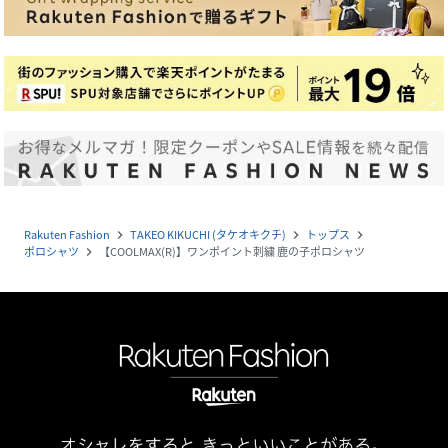
Rakuten Fashion
TAKEO KIKUCHI (タケオキクチ)
トップス
navigate_next
navigate_next
navigate_next
ポロシャツ
【COOLMAX(R)】ワンポイント刺繍 鹿の子ポロシャツ
navigate_next