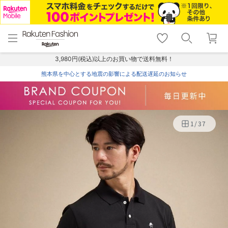
menu
home
search
favorite_border
shopping_cart
lock_outline
メニュー
トップ
検索
お気に入り
カート
ログイン
3,980円(税込)以上のお買い物で送料無料！
熊本県を中心とする地震の影響による配送遅延のお知らせ
1
/
37