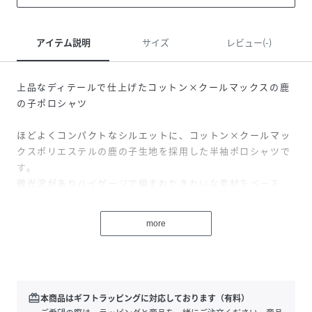
アイテム説明
サイズ
レビュー(-)
上品なディテールで仕上げたコットン×クールマックスの鹿
の子ポロシャツ
ほどよくコンパクトなシルエットに、コットン×クールマッ
クスポリエステルの鹿の子生地を採用した半袖ポロシャツで
す。
微光沢がありハイゲージで編まれたきれいな素材をベース
に、小ぶりな衿やシンプルな色合いの胸刺繍などの上品なバ
ランスでスマートな印象。
more
ベーシックなカラーから交編によるメランジ感や落ち着いた
雰囲気まで、豊富なカラー展開で春夏のスタイリングに取り
入れたくなる一枚をお選びいただけます。
胸にはTAKEOKIKUCHIらしいアイコンをワンポイント刺繍。
ボーラーハットにメガネとヒゲを組み合わせ、丸みのあるラ
redeem
本商品はギフトラッピングに対応しております（有料）
インでやわらかな印象に仕上げました。