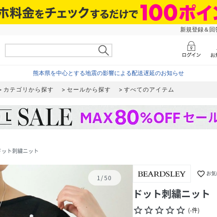
新規登録＆回答
熊本県を中心とする地震の影響による配送遅延のお知らせ
カテゴリから探す
セールから探す
すべてのアイテム
ドット刺繍ニット
favorite_border
お気
1
/
50
ドット刺繍ニット
star_border
star_border
star_border
star_border
star_border
(
-
件
)