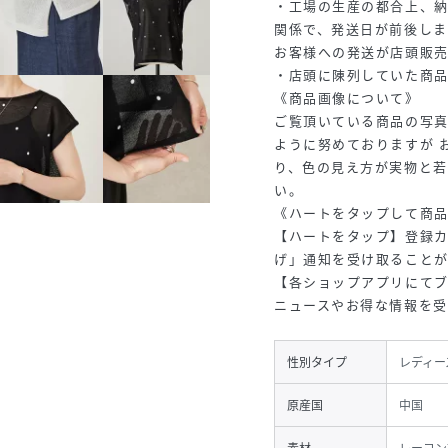
・工場の生産の都合上、
関係で、発送日が前後し
お客様への発送が店頭販
・店頭に陳列していた商
《商品画像について》
ご覧頂いている商品の写
ように努めておりますが 
り、色の見え方が実物と若
い。
《ハートをタップして商
【ハートをタップ】登録
げ」通知を受け取ること
【各ショップアプリにてブ
ニュースやお得な情報を受
性別タイプ
レディー
原産国
中国