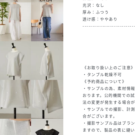
光沢：なし
厚み：ふつう
透け感：ややあり
--------------------------
《お取り扱い上のご注意
・タンブル乾燥不可
《予約商品について》
・サンプルの為、素材情
おります。公的機関での
法の変更が発生する場合
・サンプルでの撮影、計
合がございます。
・撮影サンプル品はブラ
ますので、製品の表に縫い