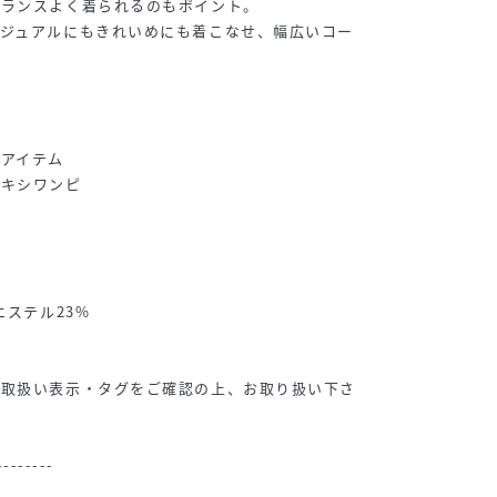
バランスよく着られるのもポイント。
カジュアルにもきれいめにも着こなせ、幅広いコー
ら
アイテム
マキシワンピ
ツ
エステル23%
ず取扱い表示・タグをご確認の上、お取り扱い下さ
--------