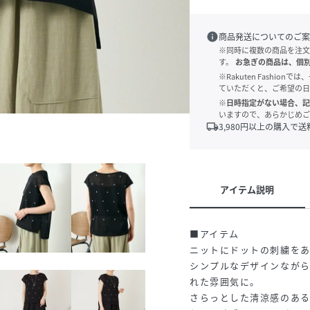
info
商品発送についてのご案
※同時に複数の商品を注文
す。
お急ぎの商品は、個
※Rakuten Fashi
ていただくと、ご希望の日
※日時指定がない場合、記
いますので、あらかじめご
local_shipping
3,980
円以上の購入で送
アイテム説明
■アイテム
ニットにドットの刺繍を
シンプルなデザインなが
れた雰囲気に。
さらっとした清涼感のある