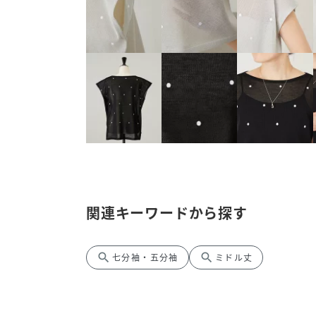
関連キーワードから探す
search
search
七分袖・五分袖
ミドル丈