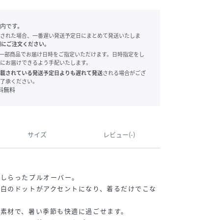
内です。
された場合、一番遅い発送予定日にまとめて発送いたしま
別にご注文ください。
onでは、一部商品でお届け日時をご指定いただけます。日時指定をし
にお届けできるよう手配いたします。
載されている発送予定日よりも遅れて発送
される場合がござ
了承ください。
料無料
サイズ
レビュー(-)
あしらったプルオーバー。
ら白のドットがアクセントになり、着るだけでこな
素材で、暑い季節も快適に過ごせます。