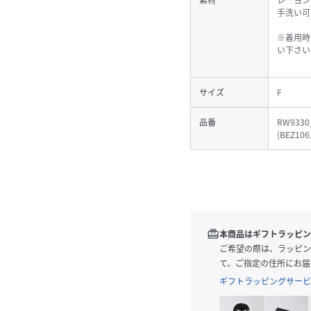
素材
レーヨン
手洗い可
※着用時
い下さい
サイズ
F
品番
RW9330
(
BEZ106
redeem
本商品はギフトラッピン
ご希望の際は、ラッピン
て、ご指定の住所にお届
ギフトラッピングサービ