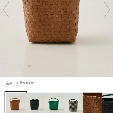
在庫：
F
残りわずか