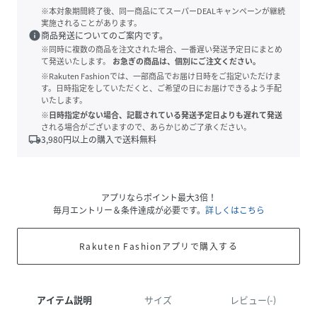
※本対象期間終了後、同一商品にてスーパーDEALキャンペーンが継続
実施されることがあります。
info
商品発送についてのご案内です。
※同時に複数の商品を注文された場合、一番遅い発送予定日にまとめ
て発送いたします。
お急ぎの商品は、個別にご注文ください。
※Rakuten Fashionでは、一部商品でお届け日時をご指定いただけま
す。日時指定をしていただくと、ご希望の日にお届けできるよう手配
いたします。
※日時指定がない場合、記載されている発送予定日よりも遅れて発送
される場合がございますので、あらかじめご了承ください。
local_shipping
3,980
円以上の購入で送料無料
アプリならポイント最大3倍！
毎月エントリー＆条件達成が必要です。
詳しくはこちら
Rakuten Fashionアプリで購入する
アイテム説明
サイズ
レビュー(-)