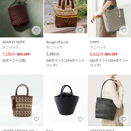
の温もりと公平な価値の循環を届け続けます。
【注意事項】
※商品画像は、光の当たり具合やパソコンなどの閲覧環境に
ADAM ET ROPE'
Rouge vif la cle
SHIPS
より、
かごバッグ
かごバッグ
かごバッグ
実際の色味と異なって見える場合がございます。あらかじめ
7,150
5,940
6,622
円
50
%
OFF
円
円
30
%
OFF
ご了承ください。
65
ポイント
(
1倍
)
540
ポイント
(
10%ポイント
602
ポイント
(
10%ポイント
※画像の商品はサンプルです。
バック
)
バック
)
実際の商品と仕様、加工が若干異なる場合があります。
※サイズ表記はあくまで目安となります。
※その他の予約商品、通常商品との同時決済はできません。
※入荷状況により、お届け予定が前後する場合があります。
※お客様への発送が店頭販売より遅れる場合もあります。
※追加生産商品は、一部の店舗、通販で販売中の場合がござ
います。予めご了承下さい。
※商品を使用前に、タグ等に記載されている「取り扱い上の
注意書き」
「洗濯表示」を必ずご確認ください。
UNITED ARROWS LTD. OUTLET
Rora
ODETTE E ODILE