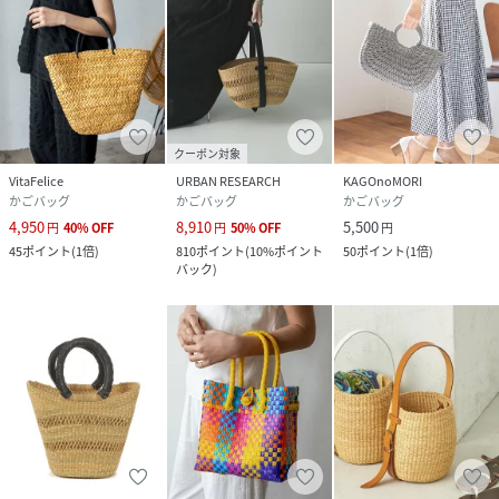
クーポン対象
VitaFelice
URBAN RESEARCH
KAGOnoMORI
かごバッグ
かごバッグ
かごバッグ
4,950
8,910
5,500
円
40
%
OFF
円
50
%
OFF
円
45
ポイント
(
1倍
)
810
ポイント
(
10%ポイント
50
ポイント
(
1倍
)
バック
)