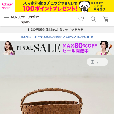
menu
home
search
favorite_border
shopping_cart
lock_outline
メニュー
トップ
検索
お気に入り
カート
ログイン
3,980円(税込)以上のお買い物で送料無料！
熊本県を中心とする地震の影響による配送遅延のお知らせ
1
/
11