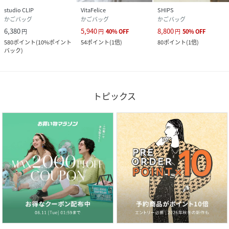
studio CLIP
VitaFelice
SHIPS
かごバッグ
かごバッグ
かごバッグ
6,380
5,940
8,800
円
円
40
%
OFF
円
50
%
OFF
580
ポイント
(
10%ポイント
54
ポイント
(
1倍
)
80
ポイント
(
1倍
)
バック
)
トピックス