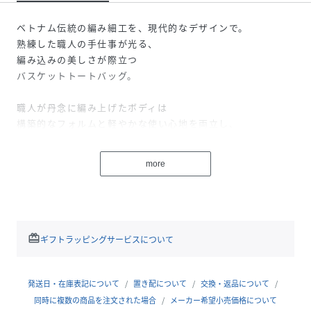
ベトナム伝統の編み細工を、現代的なデザインで。
熟練した職人の手仕事が光る、
編み込みの美しさが際立つ
バスケットトートバッグ。
職人が丹念に編み上げたボディは
構築的なフォルムと軽やかな使い心地を両立し、
使うほどに心地よく手に馴染みます。
more
アクセント使いしたくなる
コロンとした小ぶりなサイズが印象的なミニかごバッグ。
シンプルなスタイリングに投入するだけで、
洗練された夏の装いを作ります。
redeem
ギフトラッピングサービスについて
■コットン巾着が付属します
巾着サイズ：タテ21 ヨコ19
発送日・在庫表記について
置き配について
交換・返品について
同時に複数の商品を注文された場合
メーカー希望小売価格について