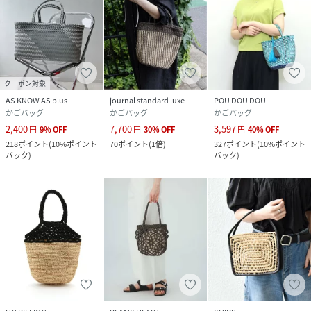
クーポン対象
AS KNOW AS plus
journal standard luxe
POU DOU DOU
かごバッグ
かごバッグ
かごバッグ
2,400
7,700
3,597
円
9
%
OFF
円
30
%
OFF
円
40
%
OFF
218
ポイント
(
10%ポイント
70
ポイント
(
1倍
)
327
ポイント
(
10%ポイント
バック
)
バック
)