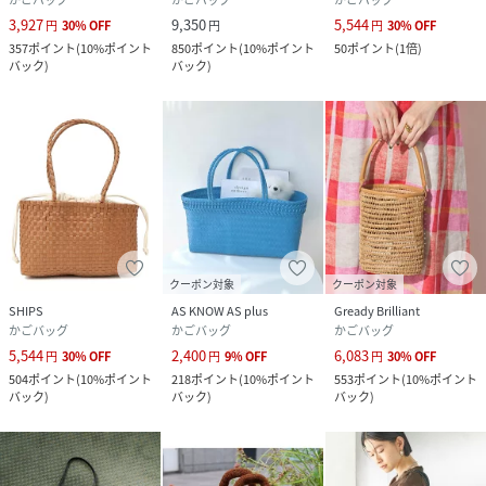
つとない手編みの証です。
3,927
9,350
5,544
円
30
%
OFF
円
円
30
%
OFF
使い込むほどにあなたの手に馴染み、形が整っていく過程
357
ポイント
(
10%ポイント
850
ポイント
(
10%ポイント
50
ポイント
(
1倍
)
バック
)
バック
)
も、このバッグを育てる楽しみの一つとして愛していただけ
れば幸いです。
手仕事ならではの、自然で優しい風合いをどうぞお楽しみく
ださい。
【メーカー情報】
品番：S26005
クーポン対象
クーポン対象
【NHE/ニエ】
SHIPS
AS KNOW AS plus
Gready Brilliant
NHEは、ベトナムの職人の手仕事と、あなたの日常をつなぐ
かごバッグ
かごバッグ
かごバッグ
ブランドです。
5,544
2,400
6,083
円
30
%
OFF
円
9
%
OFF
円
30
%
OFF
私たちの願いは、あなたの暮らしを心地よく、そしてほんの
504
ポイント
(
10%ポイント
218
ポイント
(
10%ポイント
553
ポイント
(
10%ポイント
少しだけ特別にすること。
バック
)
バック
)
バック
)
同時に、作り手が誇りと喜びを持って働ける環境を支えるこ
とにもあります。
私たちは、いつまでも、日常に寄り添う存在として、手仕事