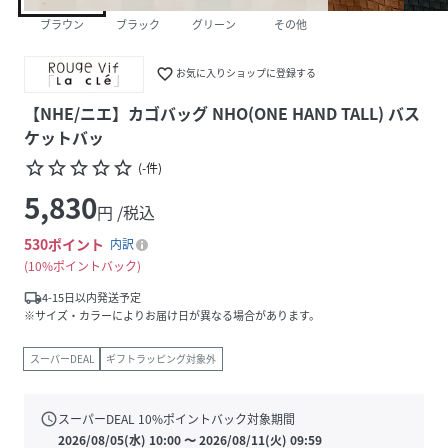
ブラウン
ブラック
グリーン
その他
favorite_border
お気に入りショップに登録する
【NHE/ニエ】カゴバッグ NHO(ONE HAND TALL) バス
ケットバッ
star_border
star_border
star_border
star_border
star_border
(
-
件
)
5,830
円 /税込
530
ポイント
内訳
10%ポイントバック
local_shipping
4-15日以内発送予定
※サイズ・カラーによりお届け日が異なる場合があります。
スーパーDEAL
ギフトラッピング対象外
schedule
スーパーDEAL
10
%ポイントバック対象期間
2026/08/05(水) 10:00
〜
2026/08/11(火) 09:59