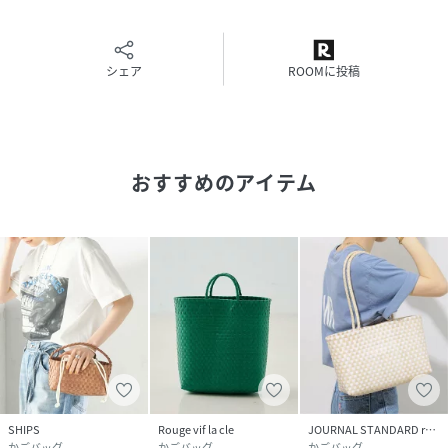
【ご購入前に必ずご確認ください：手仕事の風合いと形状に
ついて】
「NHE」のかごバッグは、ベトナムの穏やかな空気の中で、
シェア
ROOMに投稿
職人が一つひとつ時間をかけて編み上げた温もりのあるハン
ドメイド商品です。
■形状について
海を越えて皆様の元へお届けする際、環境に配慮しコンパク
おすすめのアイテム
トに重ねて輸送しております。
お手元に届いた際、少し形が押されているように感じられる
かもしれませんが、どうぞご安心ください。
■お手入れの楽しみ
届きましたら、ぜひご自身の「手」で優しく形を整えてあげ
てください。素材をゆっくりと押し広げるように成形し、少
し時間を置いてなじませることで、バッグ本来の柔らかな表
情が戻ります。
■ハンドメイドの証
SHIPS
Rouge vif la cle
JOURNAL STANDARD relume
網目の大きさや形状にわずかな個体差があるのは、世界に二
かごバッグ
かごバッグ
かごバッグ