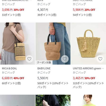
※商品に不良が無い場合、包装紙および箱の彼損がございま
かごバッグ
かごバッグ
かごバッグ
3,696
4,307
5,984
しても発送いたします。
円
30
%
OFF
円
円
20
%
OFF
33
ポイント
(
1倍
)
39
ポイント
(
1倍
)
54
ポイント
(
1倍
)
あらかじめご了承ください。
性別タイプ
レディース
原産国
ベトナム
素材
ポリプロピレン ライニング：コットン
サイズ
F
クーポン対象
MICA＆DEAL
BABYLONE
UNITED ARROWS green label relaxing
品番
RW9322_31520261063
かごバッグ
かごバッグ
かごバッグ
(
31520261063-80-3B RW9322
)
6,600
5,500
3,465
円
40
%
OFF
円
円
50
%
OFF
60
ポイント
(
1倍
)
500
ポイント
(
10%ポイント
315
ポイント
(
10%ポイント
バック
)
バック
)