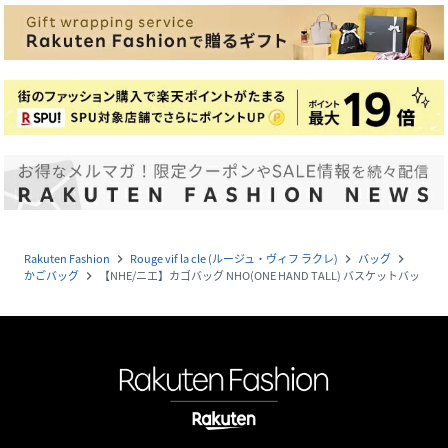
Rakuten Fashion
Rouge vif la cle (ルージュ・ヴィフ ラクレ)
バッグ
navigate_next
navigate_next
navigate_next
かごバッグ
【NHE/ニエ】カゴバッグ NHO(ONE HAND TALL) バスケットバッ
navigate_next