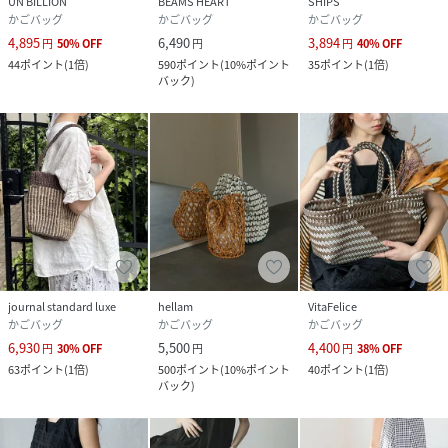
UN BILLION
BEAMS HEART
SHIPS
かごバッグ
かごバッグ
かごバッグ
4,895
6,490
3,894
円
50
%
OFF
円
円
40
%
OFF
44
ポイント
(
1倍
)
590
ポイント
(
10%ポイント
35
ポイント
(
1倍
)
バック
)
journal standard luxe
hellam
VitaFelice
かごバッグ
かごバッグ
かごバッグ
6,930
5,500
4,400
円
30
%
OFF
円
円
38
%
OFF
63
ポイント
(
1倍
)
500
ポイント
(
10%ポイント
40
ポイント
(
1倍
)
バック
)