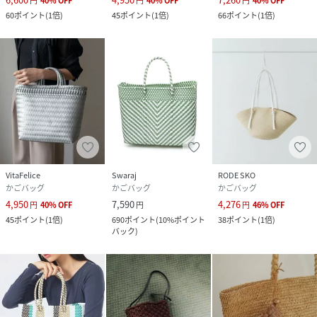
円
40
%
OFF
円
40
%
OFF
円
40
%
OFF
60
ポイント
(
1倍
)
45
ポイント
(
1倍
)
66
ポイント
(
1倍
)
VitaFelice
Swaraj
RODE SKO
かごバッグ
かごバッグ
かごバッグ
4,950
7,590
4,276
円
40
%
OFF
円
円
46
%
OFF
45
ポイント
(
1倍
)
690
ポイント
(
10%ポイント
38
ポイント
(
1倍
)
バック
)