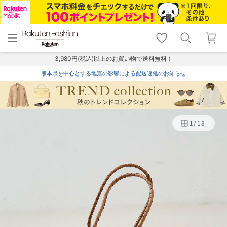
menu
home
search
favorite_border
shopping_cart
lock_outline
メニュー
トップ
検索
お気に入り
カート
ログイン
3,980円(税込)以上のお買い物で送料無料！
熊本県を中心とする地震の影響による配送遅延のお知らせ
1
/
18