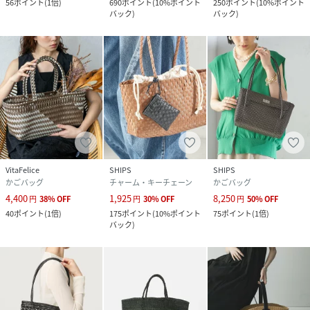
56
ポイント
(
1倍
)
690
ポイント
(
10%ポイント
250
ポイント
(
10%ポイント
※商品に不良が無い場合、包装紙および箱の彼損がございま
バック
)
バック
)
しても発送いたします。
あらかじめご了承ください。
性別タイプ
レディース
原産国
ベトナム
素材
ポリプロピレン ライニング：コットン
サイズ
F
VitaFelice
SHIPS
SHIPS
かごバッグ
チャーム・キーチェーン
かごバッグ
品番
RW9273_31520261062
4,400
1,925
8,250
円
38
%
OFF
円
30
%
OFF
円
50
%
OFF
(
31520261062-80-3B RW9273
)
40
ポイント
(
1倍
)
175
ポイント
(
10%ポイント
75
ポイント
(
1倍
)
バック
)