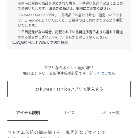
※同時に複数の商品を注文された場合、一番遅い発送予定日にまとめ
て発送いたします。
お急ぎの商品は、個別にご注文ください。
※Rakuten Fashionでは、一部商品でお届け日時をご指定いただけま
す。日時指定をしていただくと、ご希望の日にお届けできるよう手配
いたします。
※日時指定がない場合、記載されている発送予定日よりも遅れて発送
される場合がございますので、あらかじめご了承ください。
local_shipping
3,980
円以上の購入で送料無料
アプリならポイント最大3倍！
毎月エントリー＆条件達成が必要です。
詳しくはこちら
Rakuten Fashionアプリで購入する
アイテム説明
サイズ
レビュー(0)
ベトナム伝統の編み細工を、現代的なデザインで。