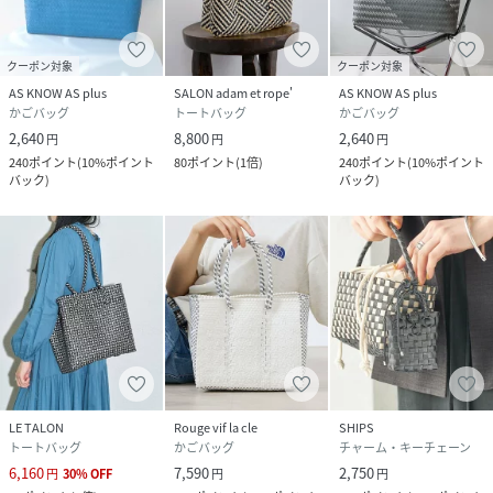
クーポン対象
クーポン対象
AS KNOW AS plus
SALON adam et rope'
AS KNOW AS plus
【注意事項】
かごバッグ
トートバッグ
かごバッグ
※商品画像は、光の当たり具合やパソコンなどの閲覧環境に
2,640
8,800
2,640
円
円
円
より、
240
ポイント
(
10%ポイント
80
ポイント
(
1倍
)
240
ポイント
(
10%ポイント
実際の色味と異なって見える場合がございます。あらかじめ
バック
)
バック
)
ご了承ください。
※画像の商品はサンプルです。
実際の商品と仕様、加工が若干異なる場合があります。
※サイズ表記はあくまで目安となります。
※その他の予約商品、通常商品との同時決済はできません。
※入荷状況により、お届け予定が前後する場合があります。
※お客様への発送が店頭販売より遅れる場合もあります。
※追加生産商品は、一部の店舗、通販で販売中の場合がござ
います。予めご了承下さい。
※商品を使用前に、タグ等に記載されている「取り扱い上の
LE TALON
Rouge vif la cle
SHIPS
注意書き」
トートバッグ
かごバッグ
チャーム・キーチェーン
6,160
7,590
2,750
「洗濯表示」を必ずご確認ください。
円
30
%
OFF
円
円