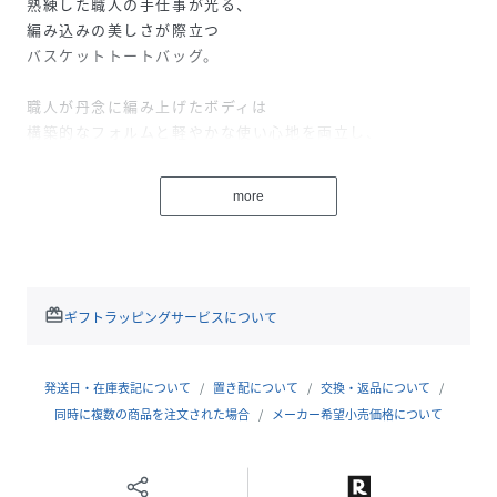
熟練した職人の手仕事が光る、
編み込みの美しさが際立つ
バスケットトートバッグ。
職人が丹念に編み上げたボディは
構築的なフォルムと軽やかな使い心地を両立し、
使うほどに心地よく手に馴染みます。
more
トレンドの横型シルエットのバッグ。
ポーチやお財布のほか、小さめのペットボトルなどお出かけ
に必要なものが入るサイズ感です。
シンプルなスタイリングに投入するだけで、
redeem
ギフトラッピングサービスについて
ニュアンス感がプラス。
洗練された夏の装いを作ります。
発送日・在庫表記について
置き配について
交換・返品について
■コットン巾着が付属します
同時に複数の商品を注文された場合
メーカー希望小売価格について
巾着サイズ：タテ25 ヨコ33
【ご購入前に必ずご確認ください：手仕事の風合いと形状に