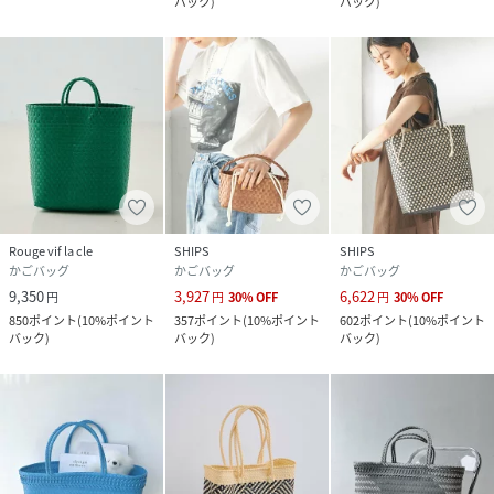
バック
)
バック
)
つとない手編みの証です。
使い込むほどにあなたの手に馴染み、形が整っていく過程
も、このバッグを育てる楽しみの一つとして愛していただけ
れば幸いです。
手仕事ならではの、自然で優しい風合いをどうぞお楽しみく
ださい。
【メーカー情報】
品番：S26004
Rouge vif la cle
SHIPS
SHIPS
かごバッグ
かごバッグ
かごバッグ
【NHE/ニエ】
9,350
3,927
6,622
円
円
30
%
OFF
円
30
%
OFF
NHEは、ベトナムの職人の手仕事と、あなたの日常をつなぐ
850
ポイント
(
10%ポイント
357
ポイント
(
10%ポイント
602
ポイント
(
10%ポイント
ブランドです。
バック
)
バック
)
バック
)
私たちの願いは、あなたの暮らしを心地よく、そしてほんの
少しだけ特別にすること。
同時に、作り手が誇りと喜びを持って働ける環境を支えるこ
とにもあります。
私たちは、いつまでも、日常に寄り添う存在として、手仕事
の温もりと公平な価値の循環を届け続けます。