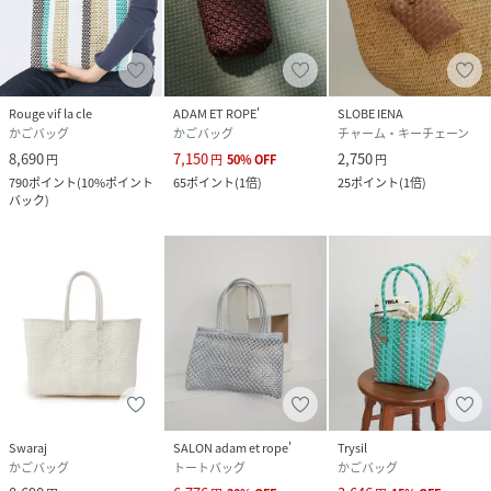
Rouge vif la cle
ADAM ET ROPE'
SLOBE IENA
かごバッグ
かごバッグ
チャーム・キーチェーン
8,690
7,150
2,750
円
円
50
%
OFF
円
790
ポイント
(
10%ポイント
65
ポイント
(
1倍
)
25
ポイント
(
1倍
)
バック
)
Swaraj
SALON adam et rope'
Trysil
かごバッグ
トートバッグ
かごバッグ