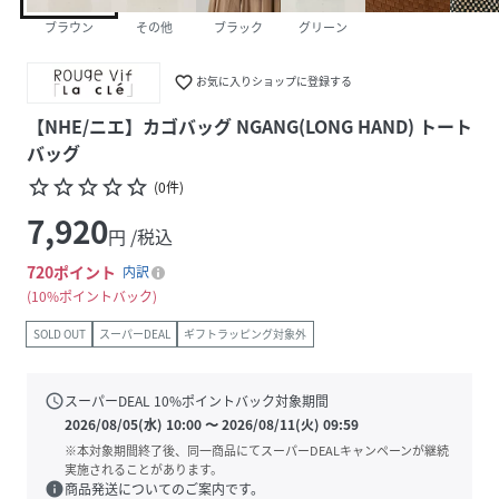
ブラウン
その他
ブラック
グリーン
favorite_border
お気に入りショップに登録する
【NHE/ニエ】カゴバッグ NGANG(LONG HAND) トート
バッグ
star_border
star_border
star_border
star_border
star_border
(
0
件
)
7,920
円 /税込
720
ポイント
内訳
10%ポイントバック
SOLD OUT
スーパーDEAL
ギフトラッピング対象外
schedule
スーパーDEAL
10
%ポイントバック対象期間
2026/08/05(水) 10:00
〜
2026/08/11(火) 09:59
※本対象期間終了後、同一商品にてスーパーDEALキャンペーンが継続
実施されることがあります。
info
商品発送についてのご案内です。