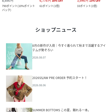
8,690
6,776
3,646
円
円
30
%
OFF
円
15
%
OFF
790
ポイント
(
10%ポイント
61
ポイント
(
1倍
)
33
ポイント
(
1倍
)
バック
)
ショップニュース
8月の新作が入荷｜今すぐ着られて秋まで活躍するアイ
テムが勢ぞろい
2026.08.07
2026SS/AW PRE ORDER 予約スタート！
2026.08.06
SUMMER BOTTOMS この夏、頼れる一本。