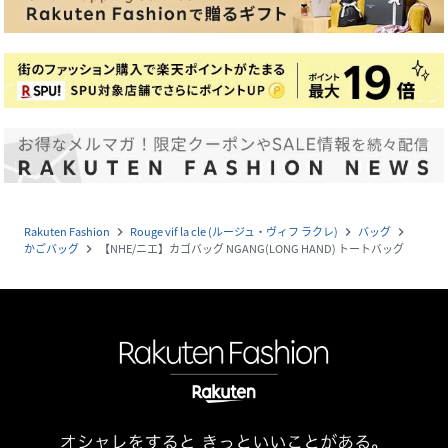
Rakuten Fashion
Rouge vif la cle (ルージュ・ヴィフ ラクレ)
バッグ
navigate_next
navigate_next
navigate_next
かごバッグ
【NHE/ニエ】カゴバッグ NGANG(LONG HAND) トートバッグ
navigate_next