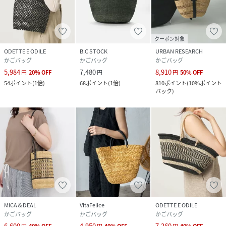
クーポン対象
ODETTE E ODILE
B.C STOCK
URBAN RESEARCH
かごバッグ
かごバッグ
かごバッグ
5,984
7,480
8,910
円
20
%
OFF
円
円
50
%
OFF
54
ポイント
(
1倍
)
68
ポイント
(
1倍
)
810
ポイント
(
10%ポイント
バック
)
MICA＆DEAL
VitaFelice
ODETTE E ODILE
かごバッグ
かごバッグ
かごバッグ
6,600
4,950
7,260