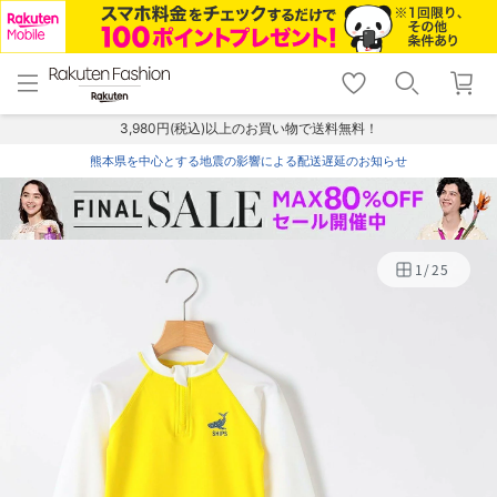
menu
home
search
favorite_border
shopping_cart
lock_outline
メニュー
トップ
検索
お気に入り
カート
ログイン
3,980円(税込)以上のお買い物で送料無料！
熊本県を中心とする地震の影響による配送遅延のお知らせ
1
/
25