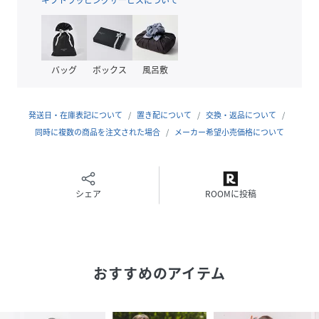
プールや海水浴はもちろん、ショーツは水陸両用も可能なの
でキャンプやBBQなどのアウトドアにもおすすめ！
【対象カテゴリー：トドラー/TODDLER】
バッグ
ボックス
風呂敷
【対象カテゴリー：ジュニア/JUNIOR】
【お洗濯：手洗い可能】
発送日・在庫表記について
置き配について
交換・返品について
【注意事項】
同時に複数の商品を注文された場合
メーカー希望小売価格について
※末永く愛用頂く為に、アテンションタグ・洗濯ネームを必
ずご確認の上、着用又はお取り扱いください。
※撮影環境による光の当たり具合やパソコン・スマートフォ
シェア
ROOMに投稿
ンなどの閲覧環境によって、実際の色味と異なって見える場
合があります。
商品の色味は商品単体で撮影した画像をご参照ください。
おすすめのアイテム
※モールサイトによって(ハイフン/-)抜きでの品番表記とな
ります。