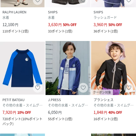
RALPH LAUREN
SHIPS
SHIPS
水着
水着
ラッシュガード
12,100
3,630
3,960
円
円
50
%
OFF
円
50
%
OFF
110
ポイント
(
1倍
)
33
ポイント
(
1倍
)
36
ポイント
(
1倍
)
クーポン対象
PETIT BATEAU
J.PRESS
ブランシェス
その他の水着・スイムグッズ
その他の水着・スイムグッズ
その他の水着・スイムグッズ
7,920
6,050
1,848
円
10
%
OFF
円
円
40
%
OFF
720
ポイント
(
10%ポイント
55
ポイント
(
1倍
)
16
ポイント
(
1倍
)
バック
)