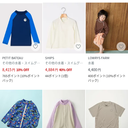
PETIT BATEAU
SHIPS
LOWRYS FARM
その他の水着・スイムグッズ
その他の水着・スイムグッズ
水着
8,415
4,884
4,400
円
10
%
OFF
円
40
%
OFF
円
765
ポイント
(
10%ポイント
44
ポイント
(
1倍
)
400
ポイント
(
10%ポイント
バック
)
バック
)