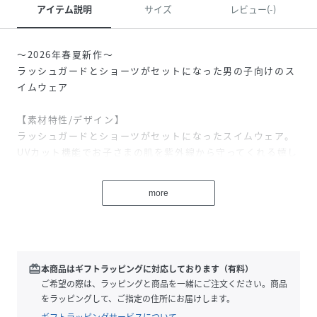
アイテム説明
サイズ
レビュー(-)
～2026年春夏新作～
ラッシュガードとショーツがセットになった男の子向けのス
イムウェア
【素材特性/デザイン】
ラッシュガードとショーツがセットになったスイムウェア。
UVカット機能でお子さまの肌を紫外線から守ってくれる嬉し
い機能付きです。
イエローは胸元にジンベイザメ、パンツはノコギリザメ・メ
more
ジロザメ・ジンベイザメが迷彩柄のようにプリントされたデ
ザイン。
ネイビーは胸元にヨット、パンツは存在感のあるストライプ
柄です。
元気なキッズにぴったりなポップなカラー展開で、視認性も
redeem
本商品はギフトラッピングに対応しております（有料）
確保しやすい2色でご用意しています！
ご希望の際は、ラッピングと商品を一緒にご注文ください。商品
をラッピングして、ご指定の住所にお届けします。
【シーン】
ギフトラッピングサービスについて