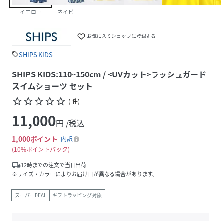
イエロー
ネイビー
favorite_border
お気に入りショップに登録する
SHIPS KIDS
sell
SHIPS KIDS:110~150cm / <UVカット>ラッシュガード
スイムショーツ セット
star_border
star_border
star_border
star_border
star_border
(
-
件
)
11,000
円 /税込
1,000
ポイント
内訳
10%ポイントバック
local_shipping
12時までの注文で当日出荷
※サイズ・カラーによりお届け日が異なる場合があります。
スーパーDEAL
ギフトラッピング対象