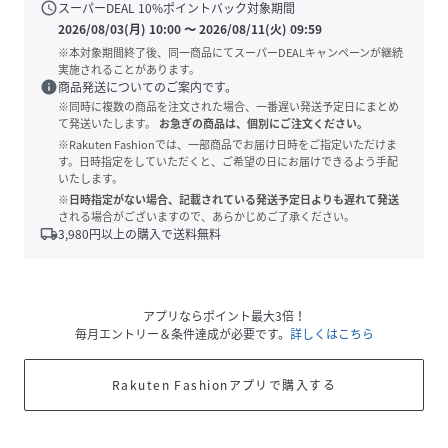
schedule
スーパーDEAL
10
%ポイントバック対象期間
2026/08/03(月) 10:00
〜
2026/08/11(火) 09:59
※本対象期間終了後、同一商品にてスーパーDEALキャンペーンが継続
実施されることがあります。
info
商品発送についてのご案内です。
※同時に複数の商品を注文された場合、一番遅い発送予定日にまとめ
て発送いたします。
お急ぎの商品は、個別にご注文ください。
※Rakuten Fashionでは、一部商品でお届け日時をご指定いただけま
す。日時指定をしていただくと、ご希望の日にお届けできるよう手配
いたします。
※日時指定がない場合、記載されている発送予定日よりも遅れて発送
される場合がございますので、あらかじめご了承ください。
local_shipping
3,980
円以上の購入で送料無料
アプリならポイント最大3倍！
毎月エントリー＆条件達成が必要です。
詳しくはこちら
Rakuten Fashionアプリで購入する