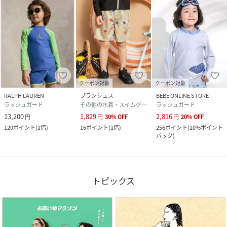
クーポン対象
クーポン対象
RALPH LAUREN
ブランシェス
BEBE ONLINE STORE
ラッシュガード
その他の水着・スイムグッズ
ラッシュガード
13,200
1,829
2,816
円
円
30
%
OFF
円
20
%
OFF
120
ポイント
(
1倍
)
16
ポイント
(
1倍
)
256
ポイント
(
10%ポイント
バック
)
トピックス