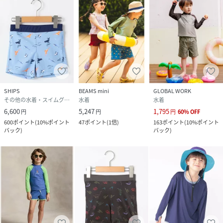
性別タイプ
キッズ
原産国
中国
素材
【ラッシュガード】 ナイロン82％、 ポリウレタ
ン18％、 【ショーツ】本体: ポリエステル
94％、 ポリウレタン6％、 別布: ポリエステル
100％
SHIPS
BEAMS mini
GLOBAL WORK
その他の水着・スイムグッズ
水着
水着
サイズ
110、120、130、140、150
6,600
5,247
1,795
円
円
円
60
%
OFF
品番
RW9268_518840020
600
ポイント
(
10%ポイント
47
ポイント
(
1倍
)
163
ポイント
(
10%ポイント
バック
)
バック
)
(
518840020-55-06 RW9268
)