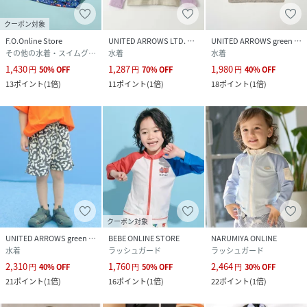
クーポン対象
F.O.Online Store
UNITED ARROWS LTD. OUTLET
UNITED ARROWS green label relaxing
その他の水着・スイムグッズ
水着
水着
1,430
1,287
1,980
円
50
%
OFF
円
70
%
OFF
円
40
%
OFF
13
ポイント
(
1倍
)
11
ポイント
(
1倍
)
18
ポイント
(
1倍
)
クーポン対象
UNITED ARROWS green label relaxing
BEBE ONLINE STORE
NARUMIYA ONLINE
水着
ラッシュガード
ラッシュガード
2,310
1,760
2,464
円
40
%
OFF
円
50
%
OFF
円
30
%
OFF
21
ポイント
(
1倍
)
16
ポイント
(
1倍
)
22
ポイント
(
1倍
)