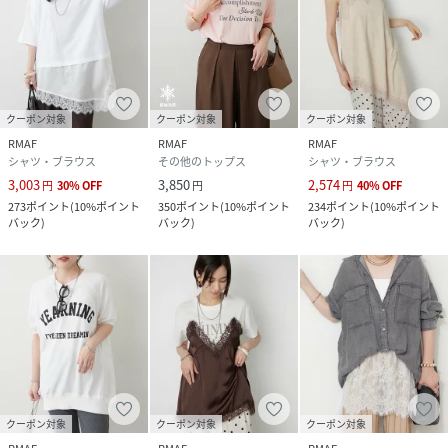
※照明やパソコンなどの環境により、製品と画像のカラーが
やや異なって見える場合もございます。
※サンプルで撮影している為、実際の商品と若干仕様が異な
る場合がございます。
クーポン対象
クーポン対象
クーポン対象
《返品・交換について》
RMAF
RMAF
RMAF
・着用後、洗濯後の返品・交換は致しかねます。
シャツ・ブラウス
その他のトップス
シャツ・ブラウス
・商品到着後、着用前に商品状態のご確認をお願い致しま
3,003
3,850
2,574
円
30
%
OFF
円
円
40
%
OFF
す。
273
ポイント
(
10%ポイント
350
ポイント
(
10%ポイント
234
ポイント
(
10%ポイント
バック
)
バック
)
バック
)
性別タイプ
レディース
原産国
中国
素材
本体 ポリエステル95% コットン5%
リブ部分 ポリエステル62% コットン33% ポリ
ウレタン5%
レース部分 ナイロン100%
クーポン対象
クーポン対象
クーポン対象