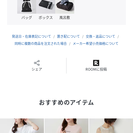
伸縮性:なし
＝＝＝＝＝＝＝＝＝＝＝＝＝＝＝＝＝＝＝＝＝＝＝＝＝＝＝
＝＝＝＝
バッグ
ボックス
風呂敷
《気になるアイテムはお気に入り登録がおすすめ》
・お気に入り登録した商品はメニューの「♡お気に入り」ボ
発送日・在庫表記について
置き配について
交換・返品について
タンから、一覧表示することが出来ます。
同時に複数の商品を注文された場合
メーカー希望小売価格について
・完売商品の再入荷情報を受け取ることが出来ます。
パソコンの場合・・・「カートに入れる」ボタン横に表示さ
れている「♡」をクリックしてください。
スマートフォンの場合・・・商品画像右上に表示されている
シェア
ROOMに投稿
「♡」をタップしてください。
《PALCLOSETアプリのブランドフォローがおすすめ》
・新商品やお得な情報をいち早くcheckする事が出来ます。
おすすめのアイテム
・スタッフコーディネートや店舗ごとのブログをお楽しみ頂
けます。
※キャンペーンやフェアにより価格が変動する場合がござい
ます。