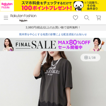
menu
home
search
favorite_border
shopping_cart
lock_outline
メニュー
トップ
検索
お気に入り
カート
ログイン
3,980円(税込)以上のお買い物で送料無料！
熊本県を中心とする地震の影響による配送遅延のお知らせ
1
/
38