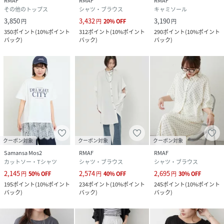
RMAF
RMAF
RMAF
サイズ
FREE
その他のトップス
シャツ・ブラウス
キャミソール
3,850
3,432
3,190
円
円
20
%
OFF
円
品番
RW9212_5061060380
350
ポイント
(
10%ポイント
312
ポイント
(
10%ポイント
290
ポイント
(
10%ポイント
(
5061060380-2k-11 RW9212
)
バック
)
バック
)
バック
)
クーポン対象
クーポン対象
クーポン対象
Samansa Mos2
RMAF
RMAF
カットソー・Tシャツ
シャツ・ブラウス
シャツ・ブラウス
2,145
2,574
2,695
円
50
%
OFF
円
40
%
OFF
円
30
%
OFF
195
ポイント
(
10%ポイント
234
ポイント
(
10%ポイント
245
ポイント
(
10%ポイント
バック
)
バック
)
バック
)