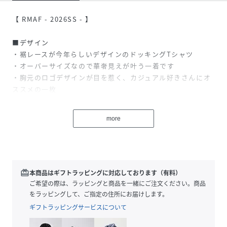
【 RMAF - 2026SS - 】
■デザイン
・裾レースが今年らしいデザインのドッキングTシャツ
・オーバーサイズなので華奢見えが叶う一着です
・胸元のロゴデザインが目を惹く、カジュアル好きさんにオ
ススメの一枚
■スタイリング
more
・デニムパンツにスニーカーでカジュアルにまとめるのがオ
ススメ
・ナロースカート合わせでレディライクな着こなしも◎
redeem
本商品はギフトラッピングに対応しております（有料）
＝＝＝＝＝＝＝＝＝＝＝＝＝＝＝＝＝＝＝＝＝＝＝＝＝＝＝
ご希望の際は、ラッピングと商品を一緒にご注文ください。商品
＝＝＝＝
をラッピングして、ご指定の住所にお届けします。
裏地:なし
ギフトラッピングサービスについて
透け:オフのみややあり