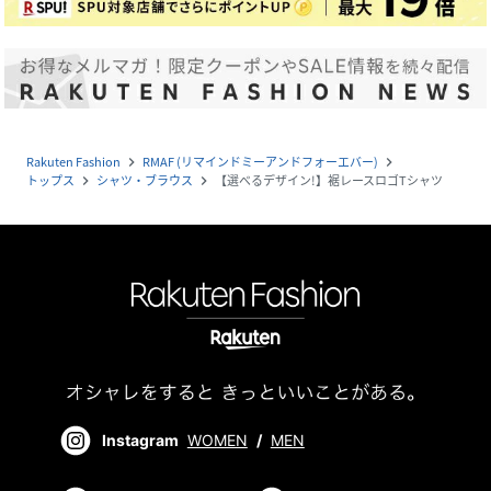
Rakuten Fashion
RMAF (リマインドミーアンドフォーエバー)
navigate_next
navigate_next
トップス
シャツ・ブラウス
【選べるデザイン!】裾レースロゴTシャツ
navigate_next
navigate_next
Instagram
WOMEN
/
MEN