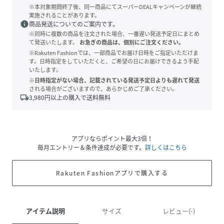
※本対象期間終了後、同一商品にてスーパーDEALキャンペーンが継続
実施されることがあります。
info
商品発送についてのご案内です。
※同時に複数の商品を注文された場合、一番遅い発送予定日にまとめ
て発送いたします。
お急ぎの商品は、個別にご注文ください。
※Rakuten Fashionでは、一部商品でお届け日時をご指定いただけま
す。日時指定をしていただくと、ご希望の日にお届けできるよう手配
いたします。
※日時指定がない場合、記載されている発送予定日よりも遅れて発送
される場合がございますので、あらかじめご了承ください。
local_shipping
3,980
円以上の購入で送料無料
アプリならポイント最大3倍！
毎月エントリー＆条件達成が必要です。
詳しくはこちら
Rakuten Fashionアプリで購入する
アイテム説明
サイズ
レビュー(-)