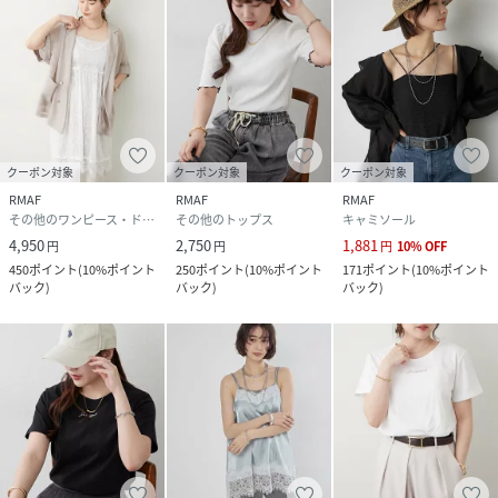
クーポン対象
クーポン対象
クーポン対象
RMAF
RMAF
RMAF
その他のワンピース・ドレス
その他のトップス
キャミソール
4,950
2,750
1,881
円
円
円
10
%
OFF
450
ポイント
(
10%ポイント
250
ポイント
(
10%ポイント
171
ポイント
(
10%ポイント
バック
)
バック
)
バック
)