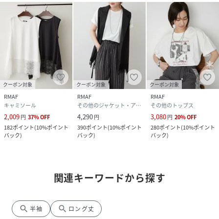
クーポン対象
クーポン対象
クーポン対象
RMAF
RMAF
RMAF
キャミソール
その他のジャケット・アウター
その他のトップス
2,009
4,290
3,080
円
37
%
OFF
円
円
20
%
OFF
182
ポイント
(
10%ポイント
390
ポイント
(
10%ポイント
280
ポイント
(
10%ポイント
バック
)
バック
)
バック
)
関連キーワードから探す
search
search
半袖
ロング丈