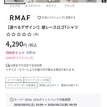
スミクロ
オフホワイト
ホワイト
ブラック
favorite_border
お気に入りショップに登録する
【選べるデザイン!】裾レースロゴTシャツ
star_border
star_border
star_border
star_border
star_border
(
-
件
)
4,290
円 /税込
390
ポイント
内訳
10%ポイントバック
local_shipping
12時までの注文で当日出荷
※サイズ・カラーによりお届け日が異なる場合があります。
スーパーDEAL
ギフトラッピング対象
ブランドクーポン対象商品
ご利用には
ログイン
・獲得が必要です。
schedule
スーパーDEAL
10
%ポイントバック対象期間
2026/08/01(土) 10:00
〜
2026/08/12(水) 09:59