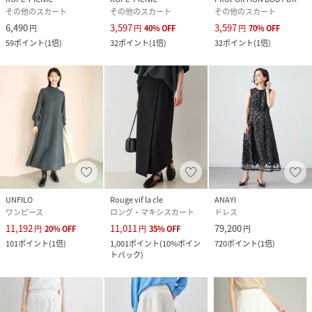
その他のスカート
その他のスカート
その他のスカート
6,490
3,597
3,597
円
円
40
%
OFF
円
70
%
OFF
59
ポイント
(
1倍
)
32
ポイント
(
1倍
)
32
ポイント
(
1倍
)
UNFILO
Rouge vif la cle
ANAYI
ワンピース
ロング・マキシスカート
ドレス
11,192
11,011
79,200
円
20
%
OFF
円
35
%
OFF
円
101
ポイント
(
1倍
)
1,001
ポイント
(
10%ポイン
720
ポイント
(
1倍
)
トバック
)