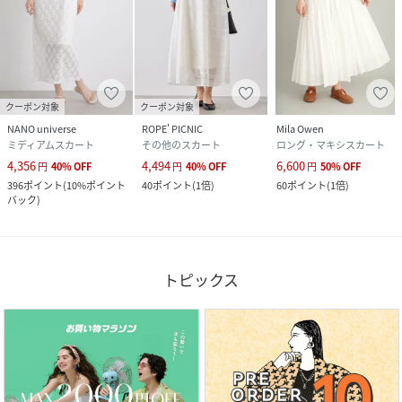
クーポン対象
クーポン対象
NANO universe
ROPE' PICNIC
Mila Owen
ミディアムスカート
その他のスカート
ロング・マキシスカート
4,356
4,494
6,600
円
40
%
OFF
円
40
%
OFF
円
50
%
OFF
396
ポイント
(
10%ポイント
40
ポイント
(
1倍
)
60
ポイント
(
1倍
)
バック
)
トピックス