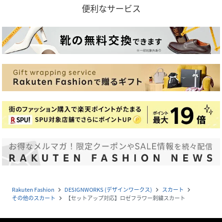
便利なサービス
Rakuten Fashion
DESIGNWORKS (デザインワークス)
スカート
navigate_next
navigate_next
navigate_next
その他のスカート
【セットアップ対応】ロゼフラワー刺繍スカート
navigate_next