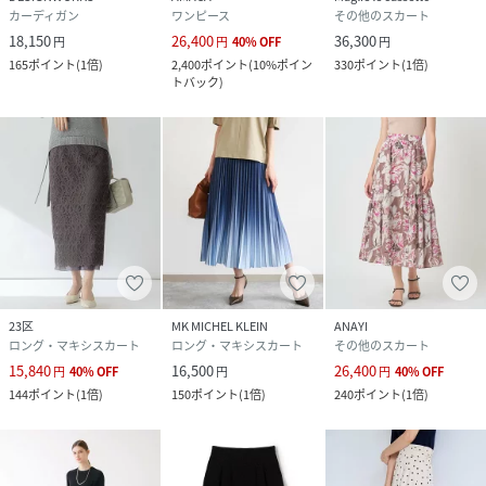
カーディガン
ワンピース
その他のスカート
18,150
26,400
36,300
円
円
40
%
OFF
円
165
ポイント
(
1倍
)
2,400
ポイント
(
10%ポイン
330
ポイント
(
1倍
)
トバック
)
23区
MK MICHEL KLEIN
ANAYI
ロング・マキシスカート
ロング・マキシスカート
その他のスカート
15,840
16,500
26,400
円
40
%
OFF
円
円
40
%
OFF
144
ポイント
(
1倍
)
150
ポイント
(
1倍
)
240
ポイント
(
1倍
)