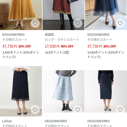
※商品を使用前に、タグ等に記載されている「取り扱い上の
注意書き」
「洗濯表示」を必ずご確認ください。
※商品に不良が無い場合、包装紙および箱の彼損がございま
しても発送いたします。
DESIGNWORKS
自由区
DESIGNWORKS
あらかじめご了承ください。
その他のスカート
ロング・マキシスカート
その他のスカート
37,730
17,930
37,730
円
30
%
OFF
円
40
%
OFF
円
30
%
OFF
3,430
ポイント
(
10%ポイン
163
ポイント
(
1倍
)
3,430
ポイント
(
10%ポイン
性別タイプ
レディース
トバック
)
トバック
)
原産国
日本
素材
本体 表側 ポリエステル100% 裏側 キュプラ64%
ポリエステル36% 別布 ポリエステル100% 裏地
キュプラ100%
サイズ
36、38
クリーニング
ドライクリーニング
Leilian
DESIGNWORKS
DESIGNWORKS
品番
RW9179_35520970012
その他のスカート
その他のスカート
その他のスカート