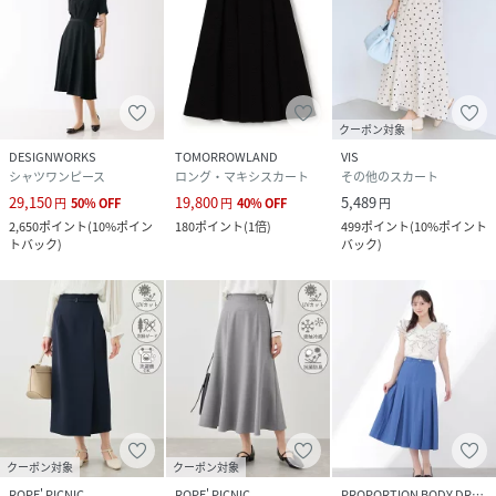
クーポン対象
DESIGNWORKS
TOMORROWLAND
VIS
シャツワンピース
ロング・マキシスカート
その他のスカート
29,150
19,800
5,489
円
50
%
OFF
円
40
%
OFF
円
2,650
ポイント
(
10%ポイン
180
ポイント
(
1倍
)
499
ポイント
(
10%ポイント
トバック
)
バック
)
クーポン対象
クーポン対象
ROPE' PICNIC
ROPE' PICNIC
PROPORTION BODY DRESSING