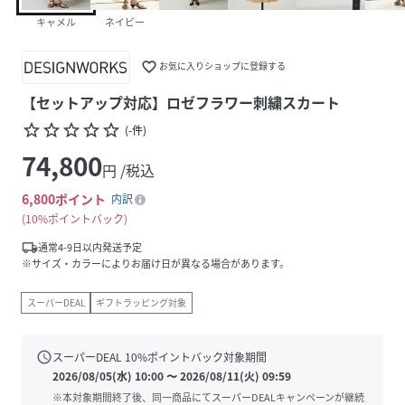
キャメル
ネイビー
favorite_border
お気に入りショップに登録する
【セットアップ対応】ロゼフラワー刺繍スカート
star_border
star_border
star_border
star_border
star_border
(
-
件
)
74,800
円 /税込
6,800
ポイント
内訳
10%ポイントバック
local_shipping
通常4-9日以内発送予定
※サイズ・カラーによりお届け日が異なる場合があります。
スーパーDEAL
ギフトラッピング対象
schedule
スーパーDEAL
10
%ポイントバック対象期間
2026/08/05(水) 10:00
〜
2026/08/11(火) 09:59
※本対象期間終了後、同一商品にてスーパーDEALキャンペーンが継続