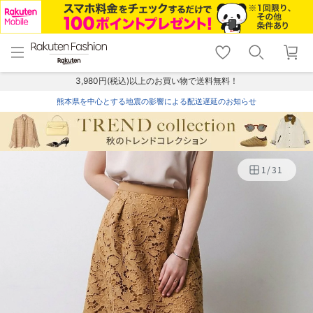
menu
home
search
favorite_border
shopping_cart
lock_outline
メニュー
トップ
検索
お気に入り
カート
ログイン
3,980円(税込)以上のお買い物で送料無料！
熊本県を中心とする地震の影響による配送遅延のお知らせ
1
/
31