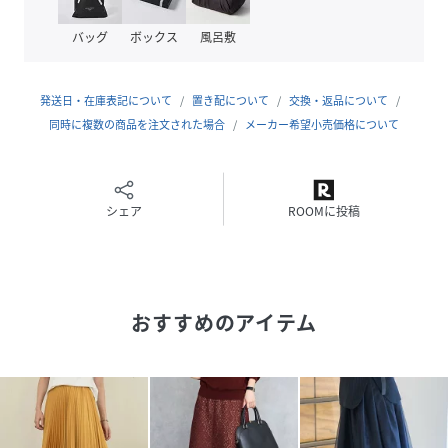
上品で印象的な着こなしに。
同素材のトップスと合わせたセットアップスタイルなら、
バッグ
ボックス
風呂敷
より一層華やかな装いをお楽しみいただけます。
発送日・在庫表記について
置き配について
交換・返品について
同時に複数の商品を注文された場合
メーカー希望小売価格について
【注意事項】
※商品画像は、光の当たり具合やパソコンなどの閲覧環境に
より、
シェア
ROOMに投稿
実際の色味と異なって見える場合がございます。あらかじめ
ご了承ください。
※画像の商品はサンプルです。
実際の商品と仕様、加工が若干異なる場合があります。
おすすめのアイテム
※サイズ表記はあくまで目安となります。
※その他の予約商品、通常商品との同時決済はできません。
※入荷状況により、お届け予定が前後する場合があります。
※お客様への発送が店頭販売より遅れる場合もあります。
※追加生産商品は、一部の店舗、通販で販売中の場合がござ
います。予めご了承下さい。