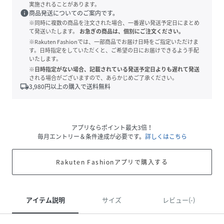
実施されることがあります。
info
商品発送についてのご案内です。
※同時に複数の商品を注文された場合、一番遅い発送予定日にまとめ
て発送いたします。
お急ぎの商品は、個別にご注文ください。
※Rakuten Fashionでは、一部商品でお届け日時をご指定いただけま
す。日時指定をしていただくと、ご希望の日にお届けできるよう手配
いたします。
※日時指定がない場合、記載されている発送予定日よりも遅れて発送
される場合がございますので、あらかじめご了承ください。
local_shipping
3,980
円以上の購入で送料無料
アプリならポイント最大3倍！
毎月エントリー＆条件達成が必要です。
詳しくはこちら
Rakuten Fashionアプリで購入する
アイテム説明
サイズ
レビュー(-)