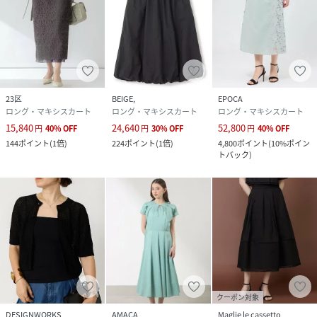
23区
BEIGE,
EPOCA
ロング・マキシスカート
ロング・マキシスカート
ロング・マキシスカート
15,840
24,640
52,800
円
40
%
OFF
円
30
%
OFF
円
40
%
OFF
144
ポイント
(
1倍
)
224
ポイント
(
1倍
)
4,800
ポイント
(
10%ポイン
トバック
)
クーポン対象
DESIGNWORKS
AMACA
Maglie le cassetto