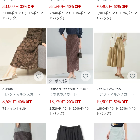
(
35520970012-8j-3K RW9179
)
33,000
32,340
20,900
円
30
%
OFF
円
40
%
OFF
円
50
%
OFF
3,000
ポイント
(
10%ポイン
2,940
ポイント
(
10%ポイン
1,900
ポイント
(
10%ポイン
トバック
)
トバック
)
トバック
)
クーポン対象
SunaUna
URBAN RESEARCH ROSSO
DESIGNWORKS
ロング・マキシスカート
その他のスカート
ロング・マキシスカート
8,580
16,720
19,800
円
40
%
OFF
円
20
%
OFF
円
50
%
OFF
78
ポイント
(
1倍
)
1,520
ポイント
(
10%ポイン
1,800
ポイント
(
10%ポイン
トバック
)
トバック
)