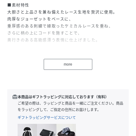
■素材特性
大胆さと上品さを兼ね備えたレース生地を贅沢に使用。
肉厚なジョーゼットをベースに、
重厚感のある刺繍で縁取ったケミカルレースを重ね、
さらに柄の上にコードを施すことで、
奥行きのある高級感漂う表情に仕上げました。
■デザイン
more
レースの美しさを最大限に引き立てる、
無駄をそぎ落としたシンプルなデザイン。
素材の存在感を活かしながら、
洗練されたシルエットで一枚でも華やかさを演出します。
スタイリングの主役として映える、特別感のあるスカートで
redeem
本商品はギフトラッピングに対応しております（有料）
す。
ご希望の際は、ラッピングと商品を一緒にご注文ください。商品
をラッピングして、ご指定の住所にお届けします。
ギフトラッピングサービスについて
■おすすめスタイリング
シンプルなニットやブラウスを合わせるだけで、