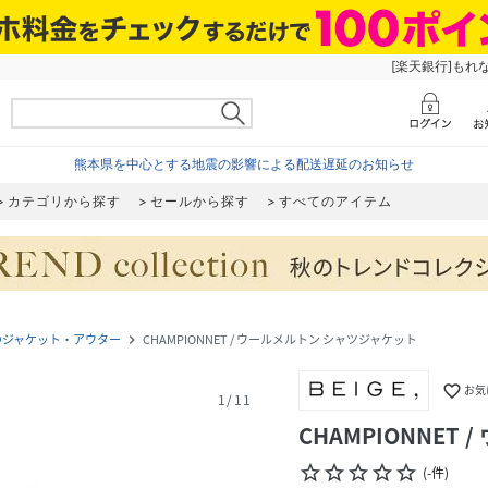
[楽天銀行]もれ
熊本県を中心とする地震の影響による配送遅延のお知らせ
カテゴリから探す
セールから探す
すべてのアイテム
のジャケット・アウター
CHAMPIONNET / ウールメルトン シャツジャケット
navigate_next
favorite_border
お気
1
/
11
CHAMPIONNET
star_border
star_border
star_border
star_border
star_border
(
-
件
)