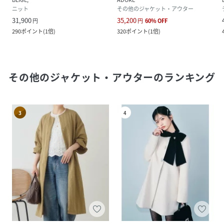
ニット
その他のジャケット・アウター
31,900
35,200
円
円
60
%
OFF
290
ポイント
(
1倍
)
320
ポイント
(
1倍
)
その他のジャケット・アウター
のランキング
3
4