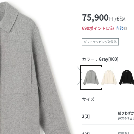
75,900
円 /税込
690
ポイント
1倍
内訳
ギフトラッピング対象外
カラー：
Gray[003]
サイズ
残りわず
2[2]
通常4-7
4[4]
在庫なし