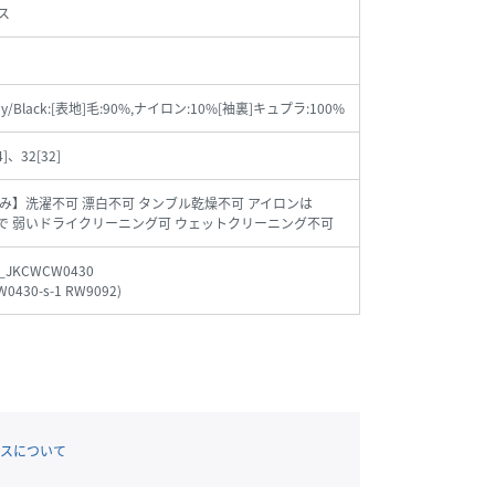
ス
ray/Black:[表地]毛:90%,ナイロン:10%[袖裏]キュプラ:100%
4]、32[32]
み】洗濯不可 漂白不可 タンブル乾燥不可 アイロンは
まで 弱いドライクリーニング可 ウェットクリーニング不可
_JKCWCW0430
0430-s-1 RW9092
)
スについて