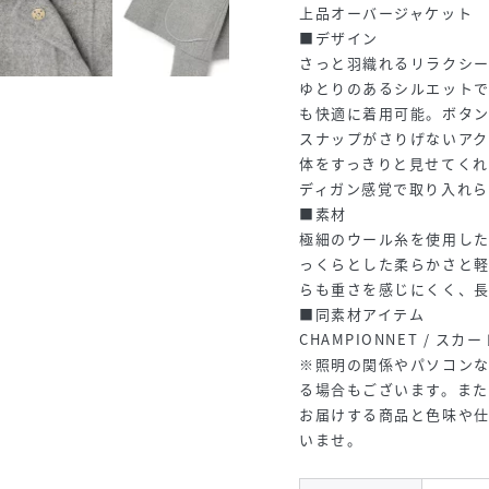
上品オーバージャケット
■デザイン
さっと羽織れるリラクシー
ゆとりのあるシルエット
も快適に着用可能。ボタ
スナップがさりげないア
体をすっきりと見せてくれ
ディガン感覚で取り入れら
■素材
極細のウール糸を使用し
っくらとした柔らかさと
らも重さを感じにくく、
■同素材アイテム
CHAMPIONNET / スカー
※照明の関係やパソコン
る場合もございます。ま
お届けする商品と色味や
いませ。