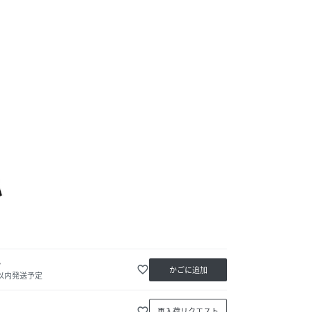
か
favorite_border
かごに追加
日以内発送予定
favorite_border
再入荷リクエスト