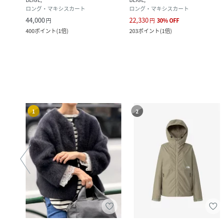
ロング・マキシスカート
ロング・マキシスカート
44,000
22,330
円
円
30
%
OFF
400
ポイント
(
1倍
)
203
ポイント
(
1倍
)
1
2