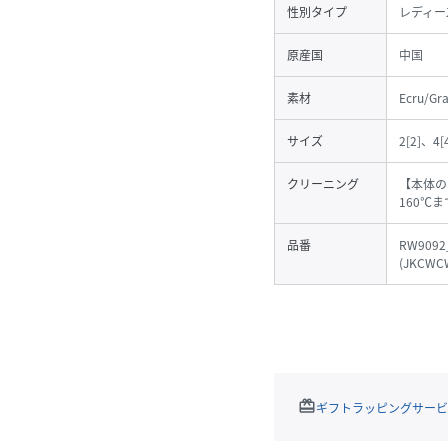
性別タイプ
レディー
原産国
中国
素材
Ecru/G
サイズ
2[2]、4[
クリーニング
【本体の
160℃
品番
RW9092
(
JKCWCW
redeem
ギフトラッピングサービ