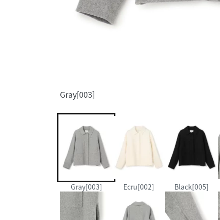
Gray[003]
Gray[003]
Ecru[002]
Black[005]