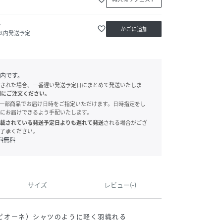
か
favorite_border
かごに追加
日以内発送予定
内です。
された場合、一番遅い発送予定日にまとめて発送いたしま
別にご注文ください。
onでは、一部商品でお届け日時をご指定いただけます。日時指定をし
にお届けできるよう手配いたします。
載されている発送予定日よりも遅れて発送
される場合がござ
了承ください。
料無料
サイズ
レビュー(-)
ャンピオーネ）シャツのように軽く羽織れる