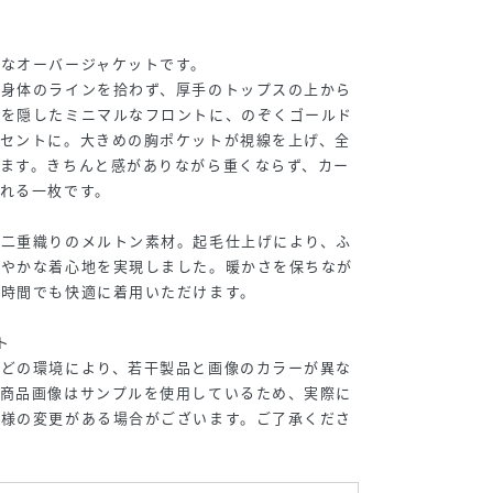
なオーバージャケットです。
で身体のラインを拾わず、厚手のトップスの上から
ンを隠したミニマルなフロントに、のぞくゴールド
クセントに。大きめの胸ポケットが視線を上げ、全
ます。きちんと感がありながら重くならず、カー
れる一枚です。
た二重織りのメルトン素材。起毛仕上げにより、ふ
軽やかな着心地を実現しました。暖かさを保ちなが
長時間でも快適に着用いただけます。
ト
などの環境により、若干製品と画像のカラーが異な
た商品画像はサンプルを使用しているため、実際に
仕様の変更がある場合がございます。ご了承くださ