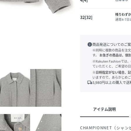
残りわず
32[32]
通常4-7
info
商品発送についてのご案
※同時に複数の商品を注文
す。
お急ぎの商品は、個
※Rakuten Fashi
ていただくと、ご希望の日
※日時指定がない場合、記
いますので、あらかじめご
local_shipping
3,980
円以上の購入で送
アイテム説明
CHAMPIONNET（シ