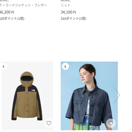
テーラードジャケット・ブレザー
ニット
ブル
46,200
34,100
38,2
円
円
420
ポイント
(
1倍
)
310
ポイント
(
1倍
)
348
ポ
5
6
7