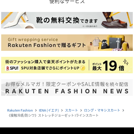
便利なサービス
Rakuten Fashion
IENA (イエナ)
スカート
ロング・マキシスカート
navigate_next
navigate_next
navigate_next
navigate_next
《接触冷感/防シワ》ストレッチジョーゼット Iラインスカート