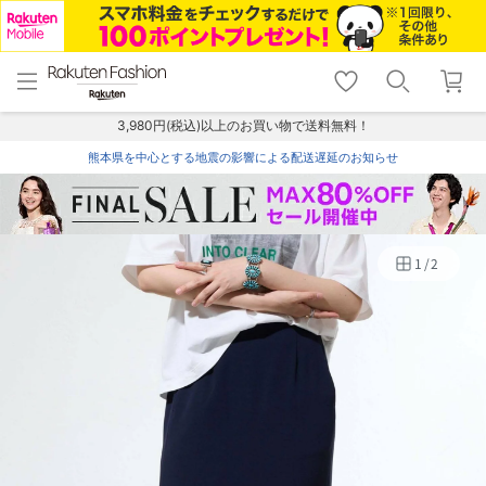
menu
home
search
favorite_border
shopping_cart
lock_outline
メニュー
トップ
検索
お気に入り
カート
ログイン
3,980円(税込)以上のお買い物で送料無料！
熊本県を中心とする地震の影響による配送遅延のお知らせ
1
/
2