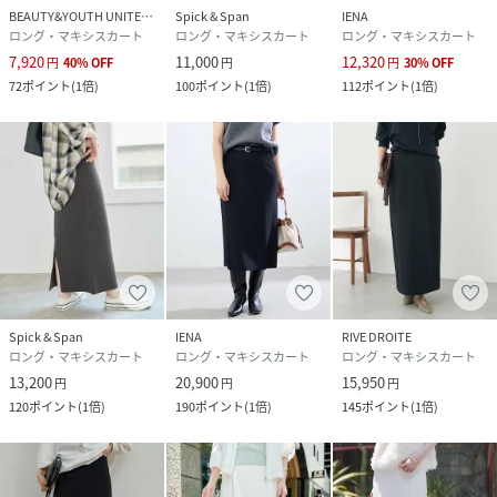
BEAUTY&YOUTH UNITED ARROWS
Spick & Span
IENA
ロング・マキシスカート
ロング・マキシスカート
ロング・マキシスカート
7,920
11,000
12,320
円
40
%
OFF
円
円
30
%
OFF
72
ポイント
(
1倍
)
100
ポイント
(
1倍
)
112
ポイント
(
1倍
)
Spick & Span
IENA
RIVE DROITE
ロング・マキシスカート
ロング・マキシスカート
ロング・マキシスカート
13,200
20,900
15,950
円
円
円
120
ポイント
(
1倍
)
190
ポイント
(
1倍
)
145
ポイント
(
1倍
)