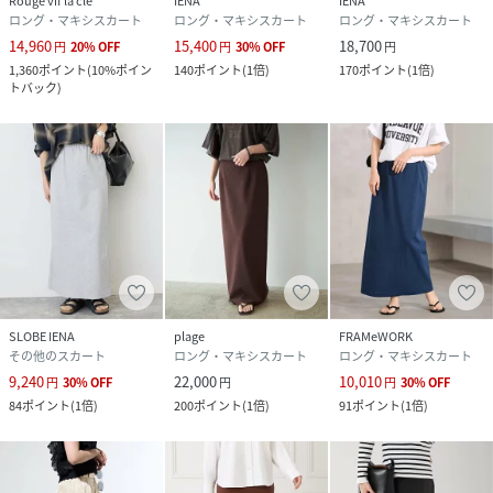
Rouge vif la cle
IENA
IENA
ロング・マキシスカート
ロング・マキシスカート
ロング・マキシスカート
14,960
15,400
18,700
円
20
%
OFF
円
30
%
OFF
円
1,360
ポイント
(
10%ポイン
140
ポイント
(
1倍
)
170
ポイント
(
1倍
)
トバック
)
SLOBE IENA
plage
FRAMeWORK
その他のスカート
ロング・マキシスカート
ロング・マキシスカート
9,240
22,000
10,010
円
30
%
OFF
円
円
30
%
OFF
84
ポイント
(
1倍
)
200
ポイント
(
1倍
)
91
ポイント
(
1倍
)