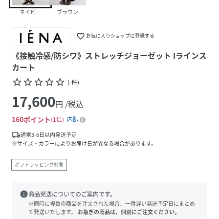
ネイビー
ブラウン
favorite_border
お気に入りショップに登録する
《接触冷感/防シワ》ストレッチジョーゼット Iラインス
カート
star_border
star_border
star_border
star_border
star_border
(
-
件
)
17,600
円 /税込
160
ポイント
1倍
内訳
local_shipping
通常3-6日以内発送予定
※サイズ・カラーによりお届け日が異なる場合があります。
ギフトラッピング対象
info
商品発送についてのご案内です。
※同時に複数の商品を注文された場合、一番遅い発送予定日にまとめ
て発送いたします。
お急ぎの商品は、個別にご注文ください。