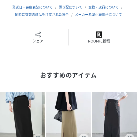
光沢感：なし
発送日・在庫表記について
置き配について
交換・返品について
生地の厚さ：普通
同時に複数の商品を注文された場合
メーカー希望小売価格について
＊＊＊＊＊＊＊＊＊＊＊＊＊＊＊＊＊＊＊＊＊＊
※取り扱いについては、商品についている品質表示でご確認
ください。
シェア
ROOMに投稿
※こちらの商品は、IENAでの取り扱いになります。
直接店舗へお問い合わせの際はIENA店舗へお願い致します。
おすすめのアイテム
※照明の関係により、実際よりも色味が違って見える場合が
あります。
またパソコン・スマートフォンなどの環境により、若干製品
と画像のカラーが異なる場合もございます。
予めご了承ください。
※商品の色味は、商品アップ画像をご参照ください。
ブラック着用スタッフ身長：161cm着用サイズ：38
ブラウン着用スタッフ身長：160cm着用サイズ：38