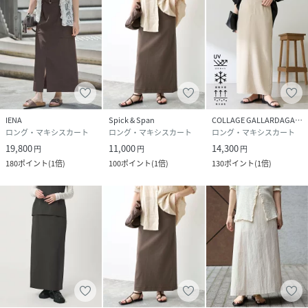
IENA
Spick & Span
COLLAGE GALLARDAGALANTE
ロング・マキシスカート
ロング・マキシスカート
ロング・マキシスカート
19,800
11,000
14,300
円
円
円
180
ポイント
(
1倍
)
100
ポイント
(
1倍
)
130
ポイント
(
1倍
)