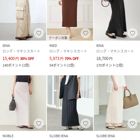
クーポン対象
IENA
INED
IENA
ロング・マキシスカート
ロング・マキシスカート
ロング・マキシスカート
15,400
5,973
18,700
円
30
%
OFF
円
70
%
OFF
円
140
ポイント
(
1倍
)
54
ポイント
(
1倍
)
170
ポイント
(
1倍
)
NOBLE
SLOBE IENA
SLOBE IENA