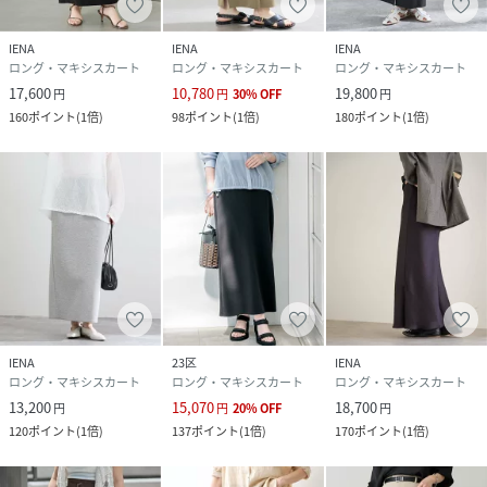
ネイビー着用スタッフ身長：160cm着用サイズ：38
詳細着用スタッフ身長：164cm着用サイズ：38
IENA
IENA
IENA
ロング・マキシスカート
ロング・マキシスカート
ロング・マキシスカート
17,600
10,780
19,800
円
円
30
%
OFF
円
性別タイプ
レディース
160
ポイント
(
1倍
)
98
ポイント
(
1倍
)
180
ポイント
(
1倍
)
原産国
中国
素材
本体:トリアセテート82%、ポリエステル18% 別
布:ポリエステル100%
サイズ
34、36、38
クリーニング
本体:手洗い可能
品番
RW8653_26060900801020
IENA
23区
IENA
(
26060900801020-040-034 RW8653
)
ロング・マキシスカート
ロング・マキシスカート
ロング・マキシスカート
13,200
15,070
18,700
円
円
20
%
OFF
円
120
ポイント
(
1倍
)
137
ポイント
(
1倍
)
170
ポイント
(
1倍
)