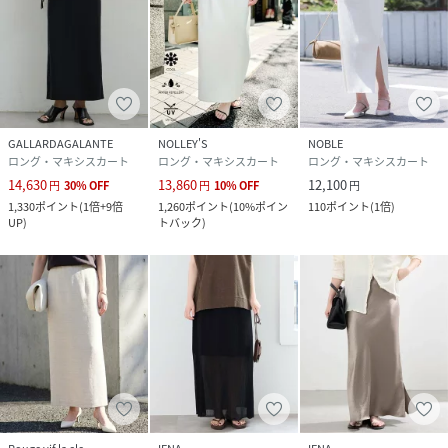
GALLARDAGALANTE
NOLLEY'S
NOBLE
ロング・マキシスカート
ロング・マキシスカート
ロング・マキシスカート
14,630
13,860
12,100
円
30
%
OFF
円
10
%
OFF
円
1,330
ポイント
(
1倍+9倍
1,260
ポイント
(
10%ポイン
110
ポイント
(
1倍
)
UP
)
トバック
)