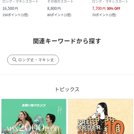
ロング・マキシスカート
その他のスカート
ロング・マキシスカート
16,500
8,800
7,700
円
円
円
30
%
OFF
150
ポイント
(
1倍
)
80
ポイント
(
1倍
)
70
ポイント
(
1倍
)
関連キーワードから探す
search
ロング丈・マキシ丈
トピックス