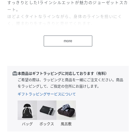
すっきりとしたIラインシルエットが魅力のジョーゼットスカ
ート。
ほどよくタイトなラインながら、身体のラインを拾いにく
く、腰まわりをすっきりと見せてくれます。
やや伸縮性のあるジョーゼット素材を使用しており、軽やか
でなめらかな肌あたりも魅力。
more
さらに、接触冷感・防シワの機能を備えているため、これか
らの季節にも快適に着用いただけます。
ウエストは後ろゴム仕様で、きちんと見えしながらも穿き心
地はイージー。
バックスリット入りで足さばきもよく、抜け感のある印象に
redeem
本商品はギフトラッピングに対応しております（有料）
仕上げました。
ご希望の際は、ラッピングと商品を一緒にご注文ください。商品
シンプルなデザインで、ボリューム感のあるトップスとも好
をラッピングして、ご指定の住所にお届けします。
相性。きれいめからカジュアルまで幅広く着回せる一着で
ギフトラッピングサービスについて
す。
＊＊＊＊＊＊＊＊＊＊＊＊＊＊＊＊＊＊＊＊＊＊
透け感：なし
バッグ
ボックス
風呂敷
裏地：なし
伸縮性：ややあり