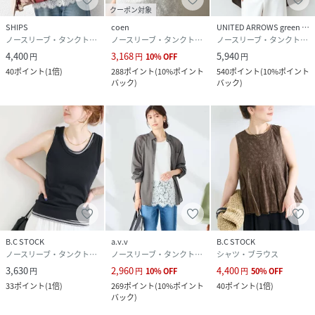
ブラック着用スタッフ：163cm 着用サイズ：フリー
クーポン対象
ナチュラル着用スタッフ：157cm 着用サイズ：フリー
SHIPS
coen
UNITED ARROWS green label relaxing
詳細着用モデル：163cm 着用サイズ：フリー
ノースリーブ・タンクトップ
ノースリーブ・タンクトップ
ノースリーブ・タンクトップ
4,400
3,168
5,940
円
円
10
%
OFF
円
40
ポイント
(
1倍
)
288
ポイント
(
10%ポイント
540
ポイント
(
10%ポイント
性別タイプ
レディース
バック
)
バック
)
原産国
中国
素材
本体:綿100%
サイズ
フリー
クリーニング
本体:手洗い可能
品番
RW8339_26080700835010
(
26080700835010-001-009 RW8339
)
B.C STOCK
a.v.v
B.C STOCK
ノースリーブ・タンクトップ
ノースリーブ・タンクトップ
シャツ・ブラウス
3,630
2,960
4,400
円
円
10
%
OFF
円
50
%
OFF
33
ポイント
(
1倍
)
269
ポイント
(
10%ポイント
40
ポイント
(
1倍
)
バック
)