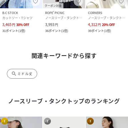
クーポン対象
B.C STOCK
ROPE' PICNIC
CORNERS
カットソー・Tシャツ
ノースリーブ・タンクトップ
ノースリーブ・タンクトップ
3,465
3,993
4,312
円
30
%
OFF
円
円
20
%
OFF
31
ポイント
(
1倍
)
36
ポイント
(
1倍
)
39
ポイント
(
1倍
)
関連キーワードから探す
search
ミドル丈
ノースリーブ・タンクトップ
のランキング
1
2
3