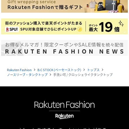
Rakuten Fashion
B.C STOCK (ベーセーストック)
トップス
navigate_next
navigate_next
navigate_next
ノースリーブ・タンクトップ
手洗い可 / クロッシェライクタンクトップ
navigate_next