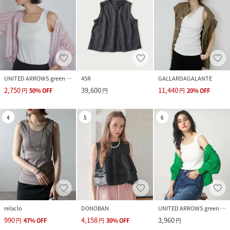
UNITED ARROWS green label relaxing
45R
GALLARDAGALANTE
2,750
39,600
11,440
円
50
%
OFF
円
円
20
%
OFF
4
5
6
relaclo
DONOBAN
UNITED ARROWS green label relaxing
990
4,158
3,960
円
47
%
OFF
円
30
%
OFF
円