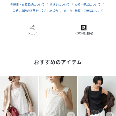
りとしたサイズです。
発送日・在庫表記について
置き配について
交換・返品について
素材感：レース編みで柔らかく、程よく伸縮性があります。
同時に複数の商品を注文された場合
メーカー希望小売価格について
着心地：ナチュラルな印象で、インナーで雰囲気を変えて楽
しめそうです。
※あくまで個人の感想です。
＊＊＊＊＊＊＊＊＊＊＊＊＊＊＊＊＊＊＊＊＊＊
シェア
ROOMに投稿
※取り扱いについては、商品についている品質表示でご確認
ください。
・自重により伸びや型崩れすることがあります。形を整えて
おすすめのアイテム
平干しにしてください。
※こちらの商品は、B.CSTOCKでの取り扱いになります。直
接店舗へお問い合わせの際はB.CSTOCK店舗へお願い致しま
す。
※照明の関係により、実際よりも色味が違って見える場合が
あります。またパソコン・スマートフォンなどの環境によ
り、若干製品と画像のカラーが異なる場合もございます。
※商品の色味は、商品アップ画像をご参照ください。