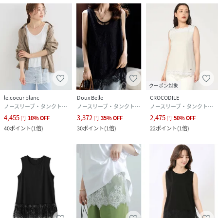
クーポン対象
le.coeur blanc
Doux Belle
CROCODILE
ノースリーブ・タンクトップ
ノースリーブ・タンクトップ
ノースリーブ・タンクトップ
4,455
3,372
2,475
円
10
%
OFF
円
35
%
OFF
円
50
%
OFF
40
ポイント
(
1倍
)
30
ポイント
(
1倍
)
22
ポイント
(
1倍
)