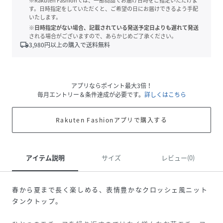
※Rakuten Fashionでは、一部商品でお届け日時をご指定いただけま
す。日時指定をしていただくと、ご希望の日にお届けできるよう手配
いたします。
※日時指定がない場合、記載されている発送予定日よりも遅れて発送
される場合がございますので、あらかじめご了承ください。
local_shipping
3,980
円以上の購入で送料無料
アプリならポイント最大3倍！
毎月エントリー＆条件達成が必要です。
詳しくはこちら
Rakuten Fashionアプリで購入する
アイテム説明
サイズ
レビュー(0)
春から夏まで長く楽しめる、表情豊かなクロッシェ風ニット
タンクトップ。