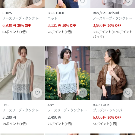
SHIPS
B.C STOCK
Bab / Bou Jeloud
ノースリーブ・タンクトップ
ニット
ノースリーブ・タンクトップ
6,930
3,135
3,960
円
30
%
OFF
円
50
%
OFF
円
20
%
OFF
63
ポイント
(
1倍
)
28
ポイント
(
1倍
)
360
ポイント
(
10%ポイント
バック
)
LBC
ANY
B.C STOCK
ノースリーブ・タンクトップ
ノースリーブ・タンクトップ
ブルゾン・ジャンパー
3,289
2,490
6,006
円
円
円
30
%
OFF
29
ポイント
(
1倍
)
22
ポイント
(
1倍
)
54
ポイント
(
1倍
)