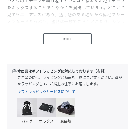
ひとつのモチーフを繰り返すのではなく様々なお花モチーフ
をミックスすることで華やかさを演出しています。どこから
見てもニュアンスがあり、透け感のある軽やかな編地でシー
ズンムードたっぷり。盛夏は一枚でさらりと着たり、シンプ
ルなボトムに合わせるだけでコーディネートが完成する一枚
着映えアイテムです。
more
手洗い可能でご自宅でのイージーケアができるのも嬉しいポ
イントです！
＊＊＊＊＊＊＊＊＊＊＊＊＊＊＊＊＊＊＊＊＊＊
透け感：全色透け感あり
redeem
本商品はギフトラッピングに対応しております（有料）
裏地：なし
ご希望の際は、ラッピングと商品を一緒にご注文ください。商品
伸縮性：やや伸縮性あり
をラッピングして、ご指定の住所にお届けします。
光沢感：なし
ギフトラッピングサービスについて
生地の厚さ：普通
＊＊＊＊＊＊＊＊＊＊＊＊＊＊＊＊＊＊＊＊＊＊
【スタッフ着用コメント】
《スタッフstaff.I》
バッグ
ボックス
風呂敷
身長:161cm/普段サイズ:S-M/着用サイズ:フリー
サイズ感：程よいゆとり感のある身幅、襟ぐりが開きすっき