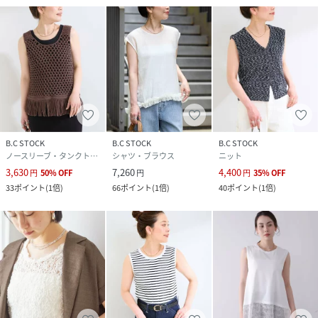
B.C STOCK
B.C STOCK
B.C STOCK
ノースリーブ・タンクトップ
シャツ・ブラウス
ニット
3,630
7,260
4,400
円
50
%
OFF
円
円
35
%
OFF
33
ポイント
(
1倍
)
66
ポイント
(
1倍
)
40
ポイント
(
1倍
)