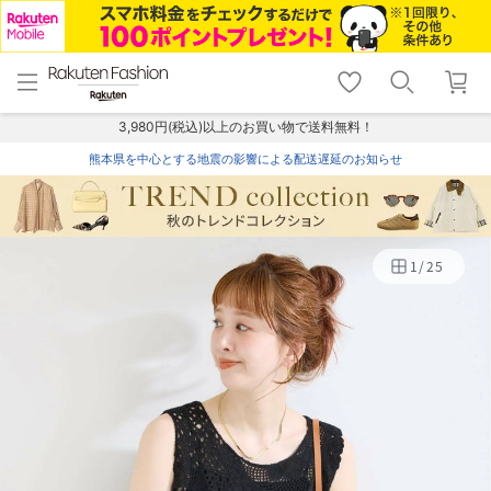
menu
home
search
favorite_border
shopping_cart
lock_outline
メニュー
トップ
検索
お気に入り
カート
ログイン
3,980円(税込)以上のお買い物で送料無料！
熊本県を中心とする地震の影響による配送遅延のお知らせ
1
/
25