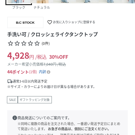
ブラック
ナチュラル
favorite_border
お気に入りショップに登録する
手洗い可 / クロッシェライクタンクトップ
star_border
star_border
star_border
star_border
star_border
(
0
件
)
4,928
円 /税込
30
%OFF
メーカー希望小売価格
7,040
円 /税込
44
ポイント
1倍
内訳
local_shipping
通常3-6日以内発送予定
※サイズ・カラーによりお届け日が異なる場合があります。
SALE
ギフトラッピング対象
info
商品発送についてのご案内です。
※同時に複数の商品を注文された場合、一番遅い発送予定日にまとめ
て発送いたします。
お急ぎの商品は、個別にご注文ください。