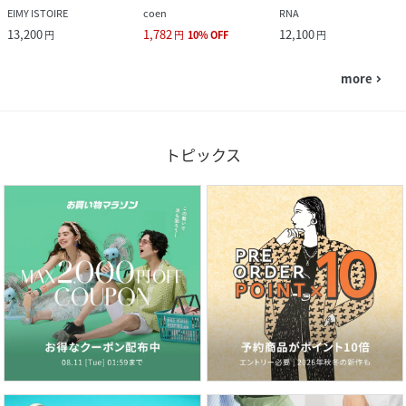
EIMY ISTOIRE
coen
RNA
13,200
1,782
12,100
円
円
10
%
OFF
円
more
navigate_next
トピックス