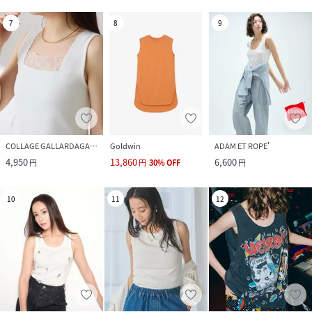
7
8
9
COLLAGE GALLARDAGALANTE
Goldwin
ADAM ET ROPE'
4,950
13,860
6,600
円
円
30
%
OFF
円
10
11
12