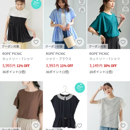
部分） ポリエステル 100%
サイズ
F
クリーニング
ブラック（01）：
ホワイト（10）：
サックス（48）：
ローズピンク（64）：
クーポン対象
クーポン対象
クーポン対象
ROPE' PICNIC
ROPE' PICNIC
ROPE' PICNIC
品番
RW8002_GDM16370
カットソー・Tシャツ
シャツ・ブラウス
カットソー・Tシャツ
(
GDM16370-01-099 RW8002
)
3,993
3,993
3,149
円
11
%
OFF
円
11
%
OFF
円
30
%
OFF
36
ポイント
(
1倍
)
36
ポイント
(
1倍
)
28
ポイント
(
1倍
)
クーポン対象
クーポン対象