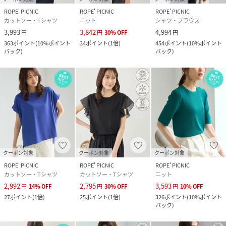
身長：165cm着用サイズ：F
ROPE' PICNIC
ROPE' PICNIC
ROPE' PICNIC
カットソー・Tシャツ
ニット
シャツ・ブラウス
3,993
3,842
4,994
円
円
30
%
OFF
円
【2026Spring/Summer】【26SS】
363
ポイント
(
10%ポイント
34
ポイント
(
1倍
)
454
ポイント
(
10%ポイント
バック
)
バック
)
性別タイプ
レディース
原産国
ブラック（01）：中国｜ホワイト（10）：中国
｜サックス（48）：中国｜ローズピンク
（64）：中国
素材
ブラック（01）：（本体） レーヨン 50% ナイ
ロン 40% ポリウレタン 10% （シフォン） ポリ
エステル 100% （レース部分） ポリエステル
100%｜ホワイト（10）：（本体） レーヨン
クーポン対象
クーポン対象
クーポン対象
50% ナイロン 40% ポリウレタン 10% （シフォ
ROPE' PICNIC
ROPE' PICNIC
ROPE' PICNIC
ン） ポリエステル 100% （レース部分） ポリエ
カットソー・Tシャツ
カットソー・Tシャツ
ニット
ステル 100%｜サックス（48）：（本体） レー
2,992
2,795
3,593
円
14
%
OFF
円
30
%
OFF
円
10
%
OFF
ヨン 50% ナイロン 40% ポリウレタン 10% （シ
フォン） ポリエステル 100% （レース部分） ポ
27
ポイント
(
1倍
)
25
ポイント
(
1倍
)
326
ポイント
(
10%ポイント
バック
)
リエステル 100%｜ローズピンク（64）：（本
体） レーヨン 50% ナイロン 40% ポリウレタン
10% （シフォン） ポリエステル 100% （レース