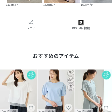
・リネンライクなパンツを合わせた、清潔感あふれるお仕事
151cm / F
162cm / F
160cm / F
スタイル。
・マーメイドスカートを投入する、曲線美を活かしたフェミ
ニンな装い。
・タックチノパンやデニムで引き締める、洗練されたカジュ
シェア
ROOMに投稿
アルスタイル。
-----------------------------
裏地：なし
光沢感：なし
おすすめのアイテム
透け感：ホワイト（10）はややあり、袖は全色透け感あり
伸縮性：あり
ボタン：（開閉可）
生地の厚さ：やや薄手
季節：春、夏
-----------------------------
※撮影時の光、お使いのモニター環境によって色の見え方が
違う場合がございます。
【モデル着用サイズ】
クーポン対象
クーポン対象
クーポン対象