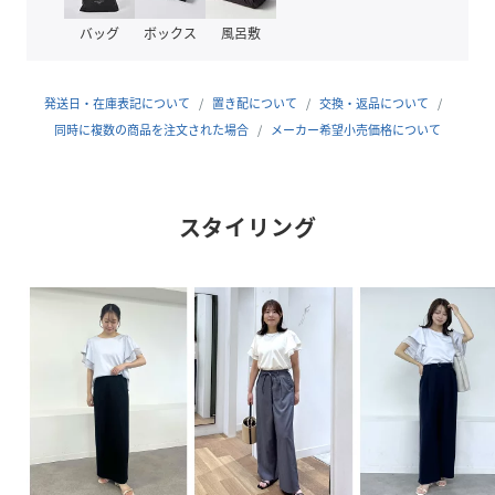
バッグ
ボックス
風呂敷
【機能素材】
・UVカット：紫外線遮蔽効果のある素材を使用(紫外線遮蔽
率90%以上)
発送日・在庫表記について
置き配について
交換・返品について
・接触冷感：ひんやりとした肌触り。
同時に複数の商品を注文された場合
メーカー希望小売価格について
【デザイン・シルエット】
・二の腕を自然にカバーする、ボリュームを抑えた上品なフ
スタイリング
レアスリーブ。
・体のラインを拾いにくく、スッキリとした着こなしを叶え
るサイズ感。
・異素材ドッキングによる華やかさと、快適な着心地を両立
したデザイン。
【カラー】
・万能なブラック、ホワイトに、顔周りを彩るサックスとピ
ンクの全4色展開。
【スタイリングポイント】