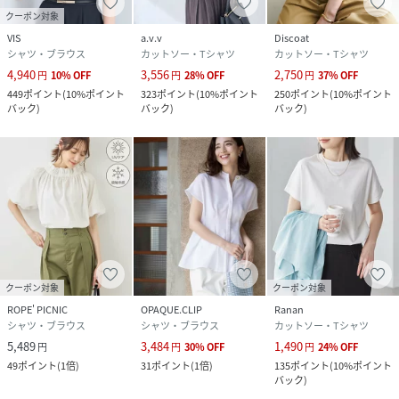
クーポン対象
VIS
a.v.v
Discoat
シャツ・ブラウス
カットソー・Tシャツ
カットソー・Tシャツ
4,940
3,556
2,750
円
10
%
OFF
円
28
%
OFF
円
37
%
OFF
449
ポイント
(
10%ポイント
323
ポイント
(
10%ポイント
250
ポイント
(
10%ポイント
バック
)
バック
)
バック
)
クーポン対象
クーポン対象
ROPE' PICNIC
OPAQUE.CLIP
Ranan
シャツ・ブラウス
シャツ・ブラウス
カットソー・Tシャツ
5,489
3,484
1,490
円
円
30
%
OFF
円
24
%
OFF
49
ポイント
(
1倍
)
31
ポイント
(
1倍
)
135
ポイント
(
10%ポイント
バック
)