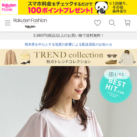
menu
home
search
favorite_border
shopping_cart
lock_outline
メニュー
トップ
検索
お気に入り
カート
ログイン
3,980円(税込)以上のお買い物で送料無料！
熊本県を中心とする地震の影響による配送遅延のお知らせ
1
/
63