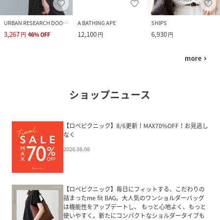
URBAN RESEARCH DOORS
A BATHING APE
SHIPS
3,267
12,100
6,930
円
46
%
OFF
円
円
more
navigate_next
ショップニュース
【ロペピクニック】8/6更新！MAX70%OFF！お見逃し
なく
2026.08.06
【ロペピクニック】毎日にフィットする、こだわりの
詰まったme fit BAG。大人気のワンショルダーバッグ
は機能性をアップデートし、 もっと心地よく、もっと
使いやすく。新たにコンパクトなショルダータイプも