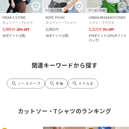
クーポン対象
クーポン対象
FREAK’S STORE
ROPE' PICNIC
URBAN RESEARCH ITEMS
カットソー・Tシャツ
カットソー・Tシャツ
シャツ・ブラウス
3,995
3,993
5,215
円
20
%
OFF
円
円
5
%
OFF
36
ポイント
(
1倍
)
36
ポイント
(
1倍
)
474
ポイント
(
10%ポイント
バック
)
関連キーワードから探す
search
search
search
ノースリーブ
半袖
ミドル丈
カットソー・Tシャツ
のランキング