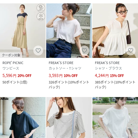
クーポン対象
ROPE' PICNIC
FREAK’S STORE
FREAK’S STORE
ワンピース
カットソー・Tシャツ
シャツ・ブラウス
5,596
3,593
4,244
円
20
%
OFF
円
10
%
OFF
円
15
%
OFF
50
ポイント
(
1倍
)
326
ポイント
(
10%ポイント
385
ポイント
(
10%ポイント
バック
)
バック
)