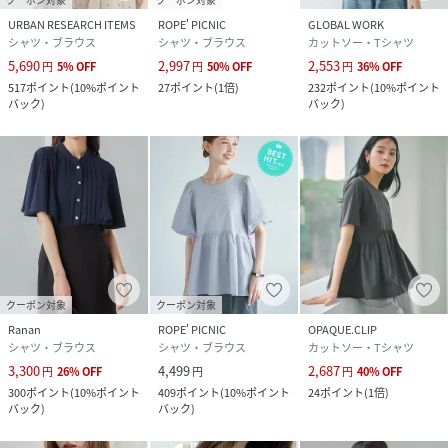
URBAN RESEARCH ITEMS
ROPE' PICNIC
GLOBAL WORK
シャツ・ブラウス
シャツ・ブラウス
カットソー・Tシャツ
5,690
2,997
2,553
円
5
%
OFF
円
50
%
OFF
円
36
%
OFF
517
ポイント
(
10%ポイント
27
ポイント
(
1倍
)
232
ポイント
(
10%ポイント
バック
)
バック
)
クーポン対象
クーポン対象
Ranan
ROPE' PICNIC
OPAQUE.CLIP
シャツ・ブラウス
シャツ・ブラウス
カットソー・Tシャツ
3,300
4,499
2,687
円
26
%
OFF
円
円
40
%
OFF
300
ポイント
(
10%ポイント
409
ポイント
(
10%ポイント
24
ポイント
(
1倍
)
バック
)
バック
)