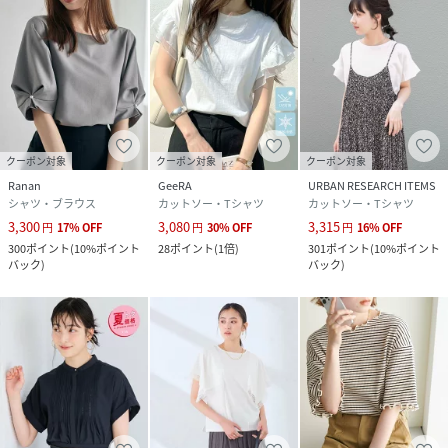
クーポン対象
クーポン対象
クーポン対象
Ranan
GeeRA
URBAN RESEARCH ITEMS
シャツ・ブラウス
カットソー・Tシャツ
カットソー・Tシャツ
3,300
3,080
3,315
円
17
%
OFF
円
30
%
OFF
円
16
%
OFF
300
ポイント
(
10%ポイント
28
ポイント
(
1倍
)
301
ポイント
(
10%ポイント
バック
)
バック
)