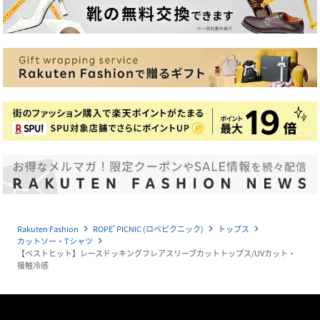
Rakuten Fashion
ROPE' PICNIC (ロペピクニック)
トップス
navigate_next
navigate_next
navigate_next
カットソー・Tシャツ
navigate_next
【ベストヒット】レースドッキングフレアスリーブカットトップス/UVカット・
接触冷感