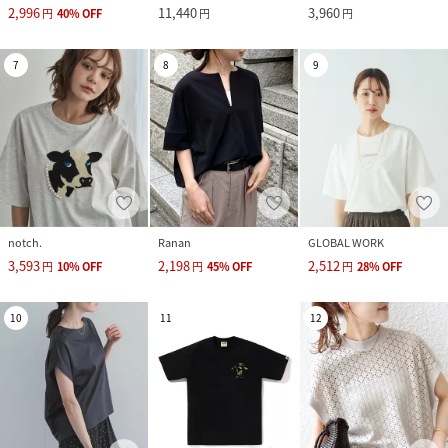
2,996
11,440
3,960
円
40
%
OFF
円
円
7
8
9
notch.
Ranan
GLOBAL WORK
3,593
2,198
2,512
円
10
%
OFF
円
45
%
OFF
円
28
%
OFF
10
11
12