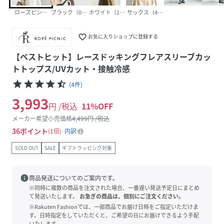
ローズピンク（64）
ブラック（01）
ホワイト（10）
サックス（48）
favorite_border
お気に入りショップに登録する
【ベストヒット】レースドッキングフレアスリーブカッ
トトップス/UVカット・接触冷感
star
star
star
star
star_half
(
4
件
)
3,993
円 /税込
11
%OFF
メーカー希望小売価格
4,499
円 /税込
36
ポイント
1倍
内訳
SOLD OUT
SALE
ギフトラッピング対象
info
商品発送についてのご案内です。
※同時に複数の商品を注文された場合、一番遅い発送予定日にまとめ
て発送いたします。
お急ぎの商品は、個別にご注文ください。
※Rakuten Fashionでは、一部商品でお届け日時をご指定いただけま
す。日時指定をしていただくと、ご希望の日にお届けできるよう手配
いたします。