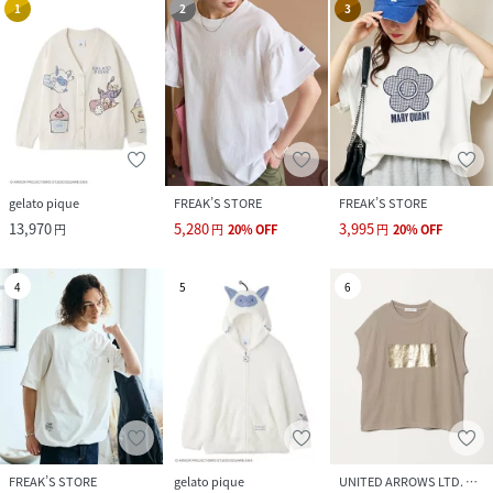
1
2
3
gelato pique
FREAK’S STORE
FREAK’S STORE
13,970
5,280
3,995
円
円
20
%
OFF
円
20
%
OFF
4
5
6
FREAK’S STORE
gelato pique
UNITED ARROWS LTD. OUTLET