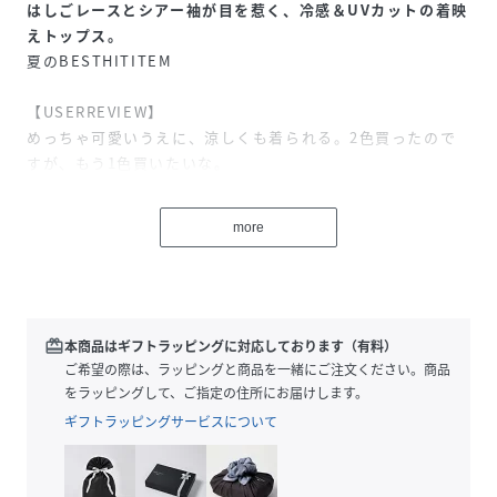
はしごレースとシアー袖が目を惹く、冷感＆UVカットの着映
えトップス。
夏のBESTHITITEM
【USERREVIEW】
めっちゃ可愛いうえに、涼しくも着られる。2色買ったので
すが、もう1色買いたいな。
【STAFFVOICE】
more
リアルバイしてから大活躍！フリルデザインが1枚で着映え
て、忙しい朝もコーデに迷いません。腕まわりを華奢に見せ
てくれて夏のお守り的存在です。
(プレス担当/N.Z)
-----------------------------
redeem
本商品はギフトラッピングに対応しております（有料）
ご希望の際は、ラッピングと商品を一緒にご注文ください。商品
【素材感】
をラッピングして、ご指定の住所にお届けします。
・ブラウスのような上品な表面感を楽しめる、きれいめなカ
ギフトラッピングサービスについて
ットソー。
・袖部分には程よい透け感とはしごレースを配した、柔らか
なシアー素材。