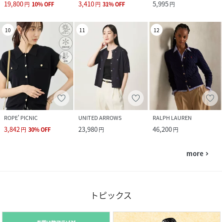
19,800
3,410
5,995
円
10
%
OFF
円
31
%
OFF
円
10
11
12
ROPE' PICNIC
UNITED ARROWS
RALPH LAUREN
3,842
23,980
46,200
円
30
%
OFF
円
円
more
navigate_next
トピックス