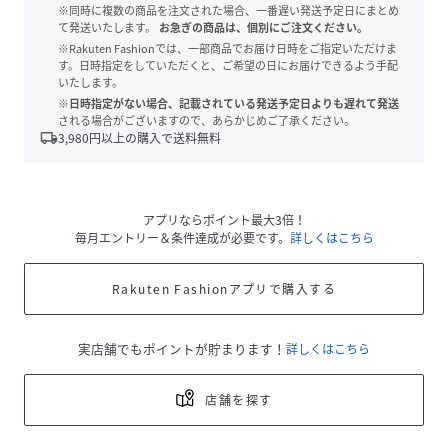
※同時に複数の商品を注文された場合、一番遅い発送予定日にまとめ
て発送いたします。
お急ぎの商品は、個別にご注文ください。
※Rakuten Fashionでは、一部商品でお届け日時をご指定いただけま
す。日時指定をしていただくと、ご希望の日にお届けできるよう手配
いたします。
※日時指定がない場合、記載されている発送予定日よりも遅れて発送
される場合がございますので、あらかじめご了承ください。
local_shipping
3,980
円以上の購入で送料無料
アプリならポイント最大3倍！
毎月エントリー＆条件達成が必要です。
詳しくはこちら
Rakuten Fashionアプリで購入する
実店舗でもポイントが貯まります！
詳しくはこちら
店舗を探す