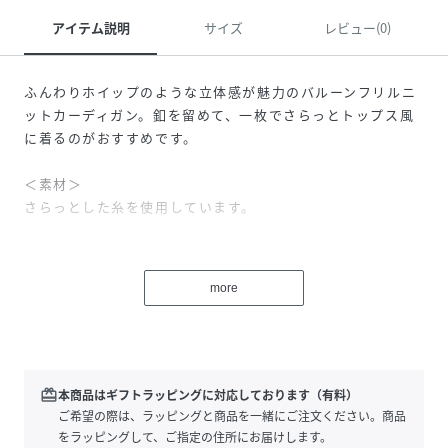
アイテム説明
サイズ
レビュー(0)
ふんわりホイップのような立体感が魅力のバルーンフリルニ
ットカーディガン。釦を留めて、一枚でさらっとトップス風
に着るのがおすすめです。
＜素材＞
さらっとした糸を使用しています。
＜詳細＞
仕様・前ボタン
more
裏地・なし
透け感・なし / 光沢・なし / 伸縮性・あり
生地の厚さ・普通
※モデルの着用画像の場合、光の当たり具合により、実際の
redeem
本商品はギフトラッピングに対応しております（有料）
色味と異なって見えることがございます。色味は、商品単体
ご希望の際は、ラッピングと商品を一緒にご注文ください。商品
の画像をご参照ください。
をラッピングして、ご指定の住所にお届けします。