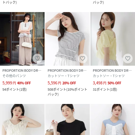
トバック
)
バック
)
PROPORTION BODY DRESSING
PROPORTION BODY DRESSING
PROPORTION BODY DRESSING
その他のパンツ
カットソー・Tシャツ
カットソー・Tシャツ
5,999
5,596
3,498
円
40
%
OFF
円
20
%
OFF
円
50
%
OFF
54
ポイント
(
1倍
)
508
ポイント
(
10%ポイント
31
ポイント
(
1倍
)
バック
)