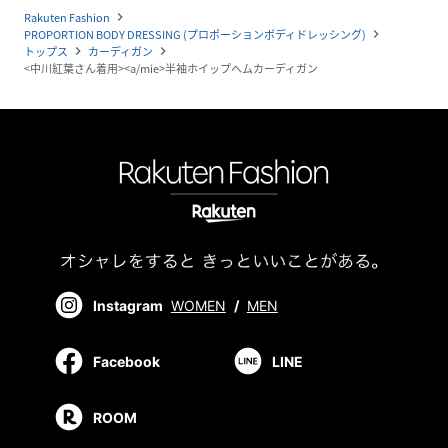
Rakuten Fashion
navigate_next
PROPORTION BODY DRESSING (プロポーションボディドレッシング)
navigate_next
トップス
カーディガン
navigate_next
navigate_next
<中川紅葉さん着用><a/mie>半袖ホイップヘムカーディガン
Instagram
WOMEN
/
MEN
Facebook
LINE
ROOM