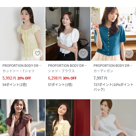
PROPORTION BODY DRESSING
PROPORTION BODY DRESSING
PROPORTION BODY DRESSING
カットソー・Tシャツ
シャツ・ブラウス
カーディガン
5,992
6,298
7,997
円
20
%
OFF
円
30
%
OFF
円
54
ポイント
(
1倍
)
57
ポイント
(
1倍
)
727
ポイント
(
10%ポイント
バック
)