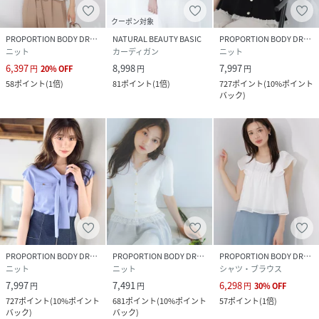
クーポン対象
PROPORTION BODY DRESSING
NATURAL BEAUTY BASIC
PROPORTION BODY DRESSING
ニット
カーディガン
ニット
6,397
8,998
7,997
円
20
%
OFF
円
円
58
ポイント
(
1倍
)
81
ポイント
(
1倍
)
727
ポイント
(
10%ポイント
バック
)
PROPORTION BODY DRESSING
PROPORTION BODY DRESSING
PROPORTION BODY DRESSING
ニット
ニット
シャツ・ブラウス
7,997
7,491
6,298
円
円
円
30
%
OFF
727
ポイント
(
10%ポイント
681
ポイント
(
10%ポイント
57
ポイント
(
1倍
)
バック
)
バック
)