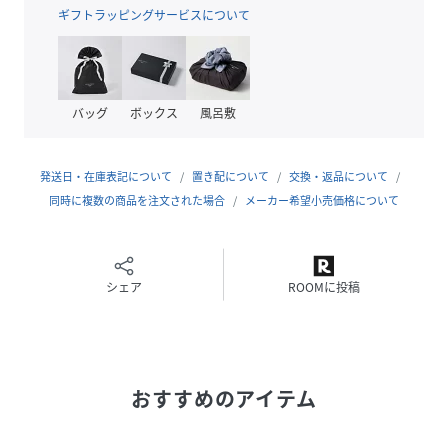
ギフトラッピングサービスについて
性別タイプ
レディース
原産国
中国製
バッグ
ボックス
風呂敷
素材
レーヨン65%,ポリエステル35%
(別布部分)ポリエステル70%,レーヨン30%
発送日・在庫表記について
置き配について
交換・返品について
サイズ
ＦＲ
同時に複数の商品を注文された場合
メーカー希望小売価格について
クリーニング
手洗い、ドライクリーニング
品番
RW7743_121
シェア
ROOMに投稿
(
121-6279501-110-41 RW7743
)
おすすめのアイテム