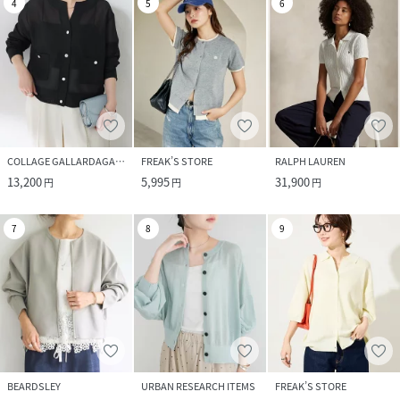
4
5
6
COLLAGE GALLARDAGALANTE
FREAK’S STORE
RALPH LAUREN
13,200
5,995
31,900
円
円
円
7
8
9
BEARDSLEY
URBAN RESEARCH ITEMS
FREAK’S STORE