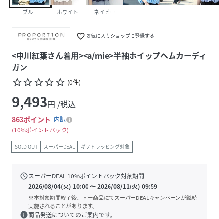
ブルー
ホワイト
ネイビー
favorite_border
お気に入りショップに登録する
<中川紅葉さん着用><a/mie>半袖ホイップヘムカーディ
ガン
star_border
star_border
star_border
star_border
star_border
(
0
件
)
9,493
円 /税込
863
ポイント
内訳
10%ポイントバック
SOLD OUT
スーパーDEAL
ギフトラッピング対象
schedule
スーパーDEAL
10
%ポイントバック対象期間
2026/08/04(火) 10:00
〜
2026/08/11(火) 09:59
※本対象期間終了後、同一商品にてスーパーDEALキャンペーンが継続
実施されることがあります。
info
商品発送についてのご案内です。