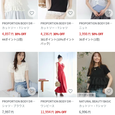
PROPORTION BODY DRESSING
PROPORTION BODY DRESSING
PROPORTION BODY DRESSING
カットソー・Tシャツ
カットソー・Tシャツ
ニット
4,897
4,196
3,998
円
30
%
OFF
円
30
%
OFF
円
50
%
OFF
44
ポイント
(
1倍
)
381
ポイント
(
10%ポイント
36
ポイント
(
1倍
)
バック
)
クーポン対象
PROPORTION BODY DRESSING
PROPORTION BODY DRESSING
NATURAL BEAUTY BASIC
シャツ・ブラウス
ワンピース
カットソー・Tシャツ
7,997
11,994
6,996
円
円
20
%
OFF
円