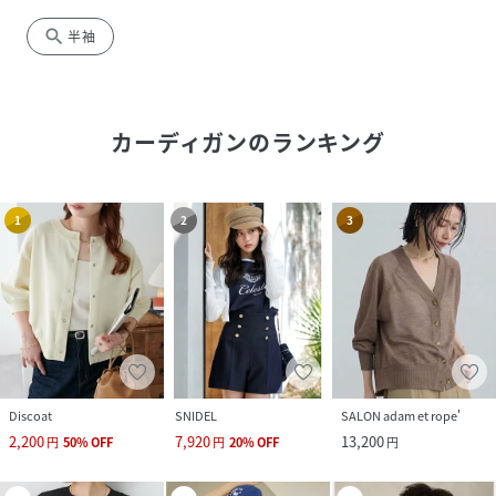
search
半袖
カーディガン
のランキング
1
2
3
Discoat
SNIDEL
SALON adam et rope'
2,200
7,920
13,200
円
50
%
OFF
円
20
%
OFF
円