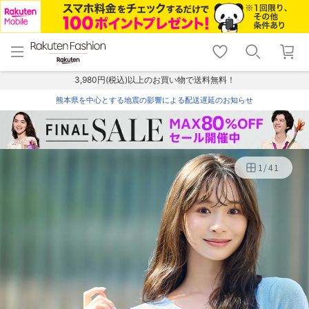
menu
home
search
favorite_border
shopping_cart
lock_outline
メニュー
トップ
検索
お気に入り
カート
ログイン
3,980円(税込)以上のお買い物で送料無料！
熊本県を中心とする地震の影響による配送遅延のお知らせ
1
/
41