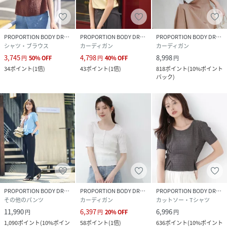
PROPORTION BODY DRESSING
PROPORTION BODY DRESSING
PROPORTION BODY DRESSING
シャツ・ブラウス
カーディガン
カーディガン
3,745
4,798
8,998
円
50
%
OFF
円
40
%
OFF
円
34
ポイント
(
1倍
)
43
ポイント
(
1倍
)
818
ポイント
(
10%ポイント
バック
)
PROPORTION BODY DRESSING
PROPORTION BODY DRESSING
PROPORTION BODY DRESSING
その他のパンツ
カーディガン
カットソー・Tシャツ
11,990
6,397
6,996
円
円
20
%
OFF
円
1,090
ポイント
(
10%ポイン
58
ポイント
(
1倍
)
636
ポイント
(
10%ポイント