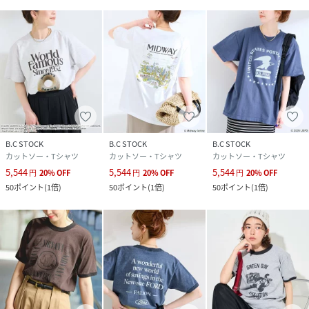
生じることがありますので、お取り扱いにご注意ください。
高温多湿になる場所で、長時間放置・保管しないでくださ
い。
〈製品洗い〉
この製品は「着古した風合い」になるよう、特殊なプリント
加工を施していますので、１枚１枚異なった風合いをお楽し
みいただけます。プリントは永久的なものではなく、着用や
洗濯を繰り返すことで薄くなったり、脱落することがありま
す。加工の特性上、製品に斜行（ねじれ）やシワ等が見ら
B.C STOCK
B.C STOCK
B.C STOCK
れ、サイズや風合いに個体差があります。素材の特性上、色
カットソー・Tシャツ
カットソー・Tシャツ
カットソー・Tシャツ
移りや色泣きする恐れがあります。洗濯や着用の際は、以下
5,544
5,544
5,544
円
20
%
OFF
円
20
%
OFF
円
20
%
OFF
の点にご注意ください。
50
ポイント
(
1倍
)
50
ポイント
(
1倍
)
50
ポイント
(
1倍
)
・水分や汗など、湿った状態での摩擦により他の物に色移り
する恐れがあります。
・濡れたまま長時間放置せず、洗濯後は速やかに脱水、乾燥
してください。淡色部分に色移りする場合がございます。
※こちらの商品は、B.CSTOCKでの取り扱いになります。直
接店舗へお問い合わせの際はB.CSTOCK店舗へお願い致しま
す。