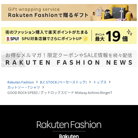
Rakuten Fashion
B.C STOCK (ベーセーストック)
トップス
navigate_next
navigate_next
navigate_next
カットソー・Tシャツ
navigate_next
GOOD ROCK SPEED / グッドロックスピード Midway Airlines RingerT