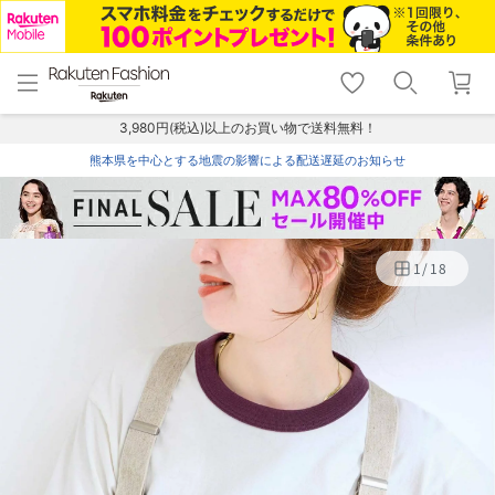
menu
home
search
favorite_border
shopping_cart
lock_outline
メニュー
トップ
検索
お気に入り
カート
ログイン
3,980円(税込)以上のお買い物で送料無料！
熊本県を中心とする地震の影響による配送遅延のお知らせ
1
/
18