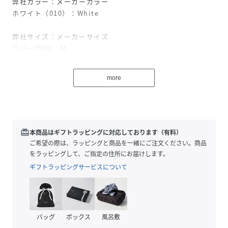
弊社カラー：メーカーカラー
ホワイト（010）：White
弊社サイズ：メーカーサイズ
フリー(009)：M
MidwayAirlinesのロゴをあしらったリンガーTシャツ。
more
製品洗いを施すことで、ヴィンテージ感のある独特なケバ立
ちを表現しています。シンプルながら洗練されたデザイン
で、日常のコーディネートにさりげないアクセントを加えま
す。
洗濯機洗い（弱）可能で気軽にお手入れできるのも嬉しいポ
redeem
本商品はギフトラッピングに対応しております（有料）
イントです。
ご希望の際は、ラッピングと商品を一緒にご注文ください。商品
をラッピングして、ご指定の住所にお届けします。
【GOODROCKSPEED/グッドロックスピード】
ギフトラッピングサービスについて
2010年に誕生したカットソーブランド。
アメカジテイストのグラフィックや、ヴィンテージライクな
風合い、着古されたヴィンテージ感があるのに、何故かどこ
か『イマ』っぽい。
バッグ
ボックス
風呂敷
古き良き時代をリスペクトしながらも、『イマ』を大切にす