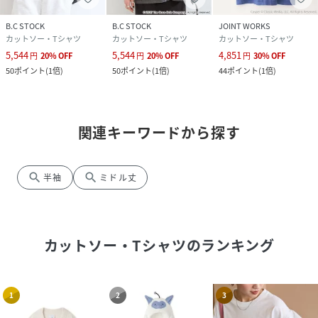
B.C STOCK
B.C STOCK
JOINT WORKS
カットソー・Tシャツ
カットソー・Tシャツ
カットソー・Tシャツ
5,544
5,544
4,851
円
20
%
OFF
円
20
%
OFF
円
30
%
OFF
50
ポイント
(
1倍
)
50
ポイント
(
1倍
)
44
ポイント
(
1倍
)
関連キーワードから探す
search
search
半袖
ミドル丈
カットソー・Tシャツ
のランキング
1
2
3