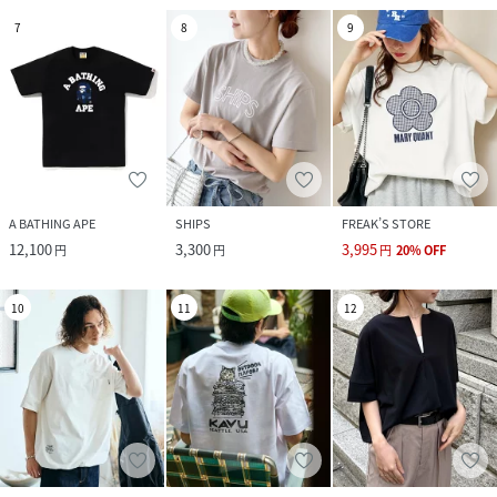
7
8
9
A BATHING APE
SHIPS
FREAK’S STORE
12,100
3,300
3,995
円
円
円
20
%
OFF
10
11
12