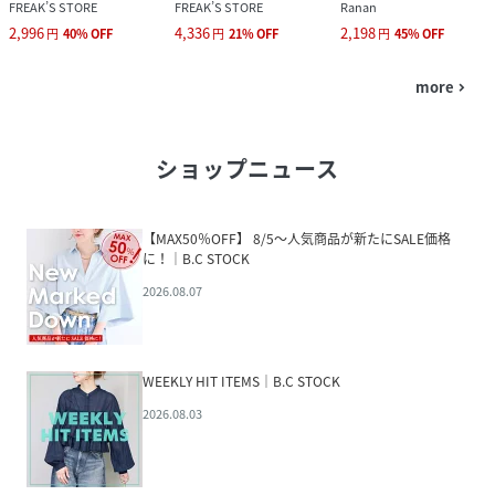
FREAK’S STORE
FREAK’S STORE
Ranan
2,996
4,336
2,198
円
40
%
OFF
円
21
%
OFF
円
45
%
OFF
more
navigate_next
ショップニュース
【MAX50％OFF】 8/5～人気商品が新たにSALE価格
に！｜B.C STOCK
2026.08.07
WEEKLY HIT ITEMS｜B.C STOCK
2026.08.03