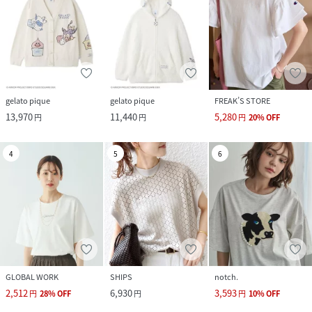
gelato pique
gelato pique
FREAK’S STORE
13,970
11,440
5,280
円
円
円
20
%
OFF
4
5
6
GLOBAL WORK
SHIPS
notch.
2,512
6,930
3,593
円
28
%
OFF
円
円
10
%
OFF