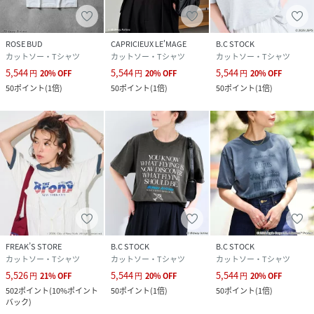
身長:161cm/普段サイズ:S-M/着用サイズ:フリー
サイズ感：着丈は長めで、身幅と袖幅がコンパクトなのです
っきりした印象。
ROSE BUD
CAPRICIEUX LE'MAGE
B.C STOCK
素材感：ヴィンテージな質感で温かみのある色味のTシャツ
カットソー・Tシャツ
カットソー・Tシャツ
カットソー・Tシャツ
生地。
5,544
5,544
5,544
円
20
%
OFF
円
20
%
OFF
円
20
%
OFF
着心地：コンパクトなサイズ感なので、すっきりとしたシル
50
ポイント
(
1倍
)
50
ポイント
(
1倍
)
50
ポイント
(
1倍
)
エットに。
※あくまで個人の感想です。
＊＊＊＊＊＊＊＊＊＊＊＊＊＊＊＊＊＊＊＊＊＊
※取り扱いについては、商品についている品質表示でご確認
ください。
〈お取り扱い上のご注意〉
白・淡色のものは無蛍光洗剤をご使用ください。濃色と白・
淡色のものは分けて洗ってください。アイロンの際はあて布
をご使用ください。プリント部分のアイロンはお避けくださ
FREAK’S STORE
B.C STOCK
B.C STOCK
カットソー・Tシャツ
カットソー・Tシャツ
カットソー・Tシャツ
い。プリントは永久的なものではなく、着用や洗濯を繰り返
5,526
5,544
5,544
すことにより、ひび割れや脱落することがあります。湿った
円
21
%
OFF
円
20
%
OFF
円
20
%
OFF
502
ポイント
(
10%ポイント
50
ポイント
(
1倍
)
50
ポイント
(
1倍
)
状態や着用中の摩擦により他の物に移染する恐れがありま
バック
)
す。着用中の摩擦や洗濯により、毛羽立ちやピル（毛玉）が