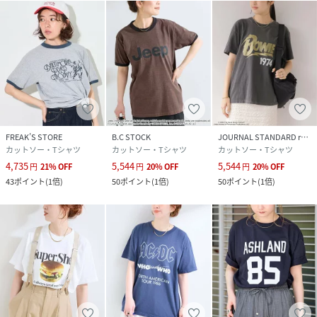
FREAK’S STORE
B.C STOCK
JOURNAL STANDARD relume
カットソー・Tシャツ
カットソー・Tシャツ
カットソー・Tシャツ
4,735
5,544
5,544
円
21
%
OFF
円
20
%
OFF
円
20
%
OFF
43
ポイント
(
1倍
)
50
ポイント
(
1倍
)
50
ポイント
(
1倍
)