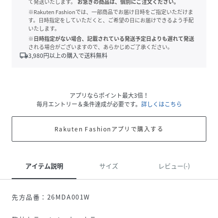
て発送いたします。
お急ぎの商品は、個別にご注文ください。
※Rakuten Fashionでは、一部商品でお届け日時をご指定いただけま
す。日時指定をしていただくと、ご希望の日にお届けできるよう手配
いたします。
※日時指定がない場合、記載されている発送予定日よりも遅れて発送
される場合がございますので、あらかじめご了承ください。
local_shipping
3,980
円以上の購入で送料無料
アプリならポイント最大3倍！
毎月エントリー＆条件達成が必要です。
詳しくはこちら
Rakuten Fashionアプリで購入する
アイテム説明
サイズ
レビュー(-)
先方品番：26MDA001W