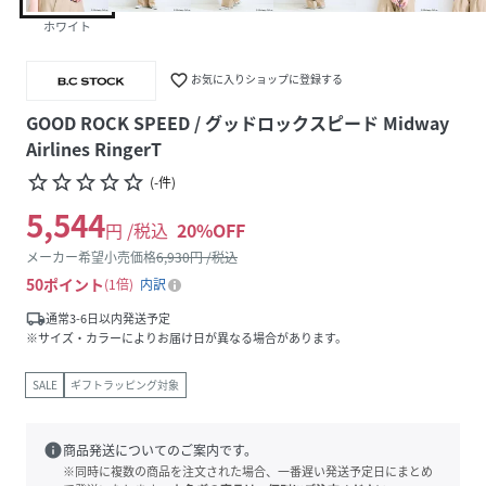
ホワイト
favorite_border
お気に入りショップに登録する
GOOD ROCK SPEED / グッドロックスピード Midway
Airlines RingerT
star_border
star_border
star_border
star_border
star_border
(
-
件
)
5,544
円 /税込
20
%OFF
メーカー希望小売価格
6,930
円 /税込
50
ポイント
1倍
内訳
local_shipping
通常3-6日以内発送予定
※サイズ・カラーによりお届け日が異なる場合があります。
SALE
ギフトラッピング対象
info
商品発送についてのご案内です。
※同時に複数の商品を注文された場合、一番遅い発送予定日にまとめ