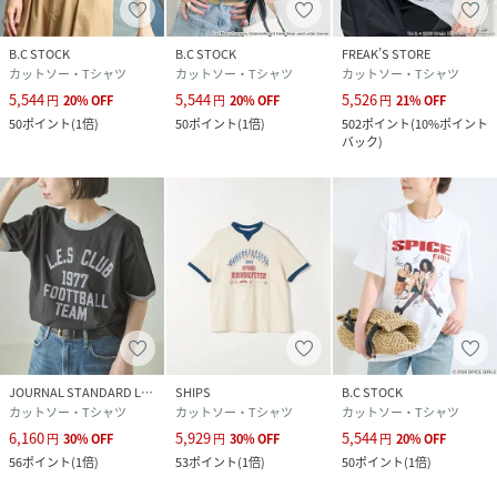
※照明の関係により、実際よりも色味が違って見える場合が
あります。またパソコン・スマートフォンなどの環境によ
B.C STOCK
B.C STOCK
FREAK’S STORE
り、若干製品と画像のカラーが異なる場合もございます。
カットソー・Tシャツ
カットソー・Tシャツ
カットソー・Tシャツ
※商品の色味は、商品アップ画像をご参照ください。
5,544
5,544
5,526
円
20
%
OFF
円
20
%
OFF
円
21
%
OFF
50
ポイント
(
1倍
)
50
ポイント
(
1倍
)
502
ポイント
(
10%ポイント
ホワイト着用スタッフ：163cm 着用サイズ：フリー
バック
)
詳細着用モデル：162cm 着用サイズ：フリー
性別タイプ
レディース
原産国
中国
素材
本体:綿100%
サイズ
フリー
JOURNAL STANDARD L'ESSAGE
SHIPS
B.C STOCK
カットソー・Tシャツ
カットソー・Tシャツ
カットソー・Tシャツ
クリーニング
本体:洗濯機洗い（弱）
6,160
5,929
5,544
円
30
%
OFF
円
30
%
OFF
円
20
%
OFF
品番
RW7217_26070710008110
56
ポイント
(
1倍
)
53
ポイント
(
1倍
)
50
ポイント
(
1倍
)
(
26070710008110-010-009 RW7217
)