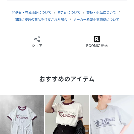
る。
そんな思いを大切にしながら、ひとつひとつデザインしてい
発送日・在庫表記について
置き配について
交換・返品について
ます。
同時に複数の商品を注文された場合
メーカー希望小売価格について
また、ロック・バンドやキャラクターなど世界中で愛されて
いるポップアイコンとのコラボレーションも積極的に行って
います。
Tシャツにデニムにスニーカー。
シェア
ROOMに投稿
いつの時代も愛される、STANDARDでFAVORITEなアイテム
たち。
＊＊＊＊＊＊＊＊＊＊＊＊＊＊＊＊＊＊＊＊＊＊
おすすめのアイテム
透け感：やや透け感あり
裏地：なし
伸縮性：あり
光沢感：なし
生地の厚さ：普通
＊＊＊＊＊＊＊＊＊＊＊＊＊＊＊＊＊＊＊＊＊＊
【スタッフ着用コメント】
《スタッフstaff.I》