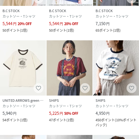
B.C STOCK
B.C STOCK
B.C STOCK
カットソー・Tシャツ
カットソー・Tシャツ
カットソー・Tシャツ
5,544
5,544
7,150
円
20
%
OFF
円
20
%
OFF
円
50
ポイント
(
1倍
)
50
ポイント
(
1倍
)
65
ポイント
(
1倍
)
UNITED ARROWS green label relaxing
SHIPS
SHIPS
カットソー・Tシャツ
カットソー・Tシャツ
カットソー・Tシャツ
5,940
5,225
4,950
円
円
50
%
OFF
円
54
ポイント
(
1倍
)
47
ポイント
(
1倍
)
450
ポイント
(
10%ポイント
バック
)