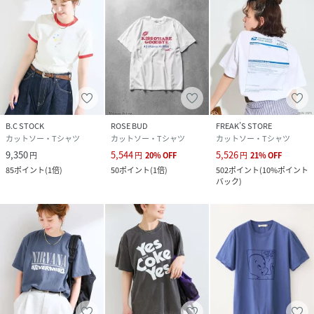
B.C STOCK
ROSE BUD
FREAK’S STORE
カットソー・Tシャツ
カットソー・Tシャツ
カットソー・Tシャツ
9,350
5,544
5,526
円
円
20
%
OFF
円
21
%
OFF
85
ポイント
(
1倍
)
50
ポイント
(
1倍
)
502
ポイント
(
10%ポイント
バック
)