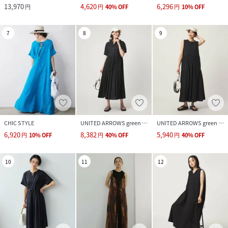
13,970
4,620
6,296
円
円
40
%
OFF
円
10
%
OFF
7
8
9
CHIC STYLE
UNITED ARROWS green label relaxing
UNITED ARROWS green label relaxing
6,920
8,382
5,940
円
10
%
OFF
円
40
%
OFF
円
40
%
OFF
10
11
12