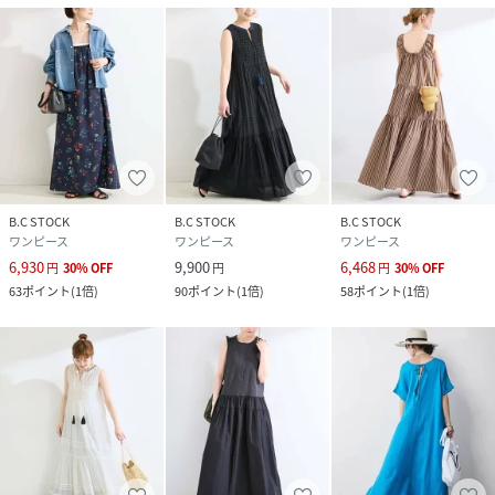
サイズ
フリー
クリーニング
本体:手洗い可能
品番
RW4874_26040700690020
(
26040700690020-060-009 RW4874
)
B.C STOCK
B.C STOCK
B.C STOCK
ワンピース
ワンピース
ワンピース
6,930
9,900
6,468
円
30
%
OFF
円
円
30
%
OFF
63
ポイント
(
1倍
)
90
ポイント
(
1倍
)
58
ポイント
(
1倍
)