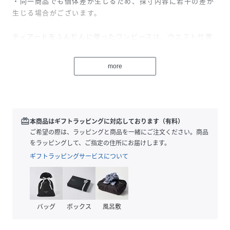
・同一商品でも個体差が生じるため、採寸内容に若干の差が
生じる場合がございます。
ティアードをふんだんに使ったワンピースは、ウエスト位置
切替は紐で調整したり、上から羽織アイテムを重ねたり、そ
の日の気分によって表情を変えて着用いただける一着です。
more
裾に向かって広がるデザインなので、すっきり見えしリラッ
クス感のある大人っぽい印象になります。前後2WAYでも着
用いただけ、パンツをレイヤードし裾からちらっと見せるよ
うなスタイリングもおすすめです。
手洗い可能でご自宅でのイージーケアができるのも嬉しいポ
redeem
本商品はギフトラッピングに対応しております（有料）
イントです！
ご希望の際は、ラッピングと商品を一緒にご注文ください。商品
をラッピングして、ご指定の住所にお届けします。
＊＊＊＊＊＊＊＊＊＊＊＊＊＊＊＊＊＊＊＊＊＊
ギフトラッピングサービスについて
透け感：なし
裏地：あり
伸縮性：なし
光沢感：なし
バッグ
ボックス
風呂敷
生地の厚さ：普通
＊＊＊＊＊＊＊＊＊＊＊＊＊＊＊＊＊＊＊＊＊＊