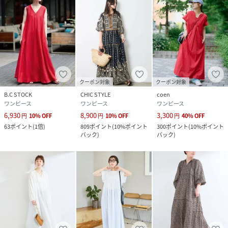
クーポン対象
クーポン対象
B.C STOCK
CHIC STYLE
coen
ワンピース
ワンピース
ワンピース
6,930
8,900
3,300
円
10
%
OFF
円
10
%
OFF
円
40
%
OFF
63
ポイント
(
1倍
)
809
ポイント
(
10%ポイント
300
ポイント
(
10%ポイント
バック
)
バック
)