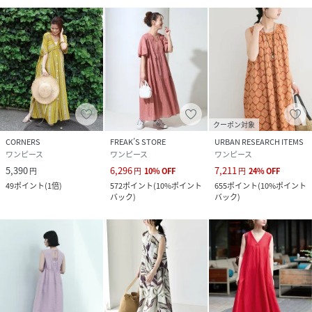
クーポン対象
CORNERS
FREAK’S STORE
URBAN RESEARCH ITEMS
ワンピース
ワンピース
ワンピース
5,390
6,296
7,211
円
円
10
%
OFF
円
24
%
OFF
49
ポイント
(
1倍
)
572
ポイント
(
10%ポイント
655
ポイント
(
10%ポイント
バック
)
バック
)