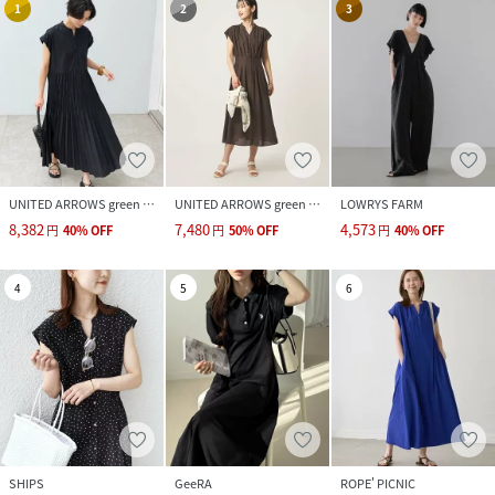
1
2
3
UNITED ARROWS green label relaxing
UNITED ARROWS green label relaxing
LOWRYS FARM
8,382
7,480
4,573
円
40
%
OFF
円
50
%
OFF
円
40
%
OFF
4
5
6
SHIPS
GeeRA
ROPE' PICNIC