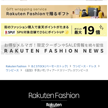
Rakuten Fashion
B.C STOCK (ベーセーストック)
ワンピース・ドレス
navigate_next
navigate_next
navigate_next
ワンピース
《追加》手洗い可 / ティアードスリーブレスワンピース
navigate_next