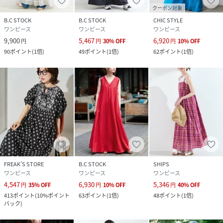
クーポン対象
B.C STOCK
B.C STOCK
CHIC STYLE
ワンピース
ワンピース
ワンピース
9,900
5,467
6,920
円
円
30
%
OFF
円
10
%
OFF
90
ポイント
(
1倍
)
49
ポイント
(
1倍
)
62
ポイント
(
1倍
)
FREAK’S STORE
B.C STOCK
SHIPS
ワンピース
ワンピース
ワンピース
4,547
6,930
5,346
円
35
%
OFF
円
10
%
OFF
円
40
%
OFF
413
ポイント
(
10%ポイント
63
ポイント
(
1倍
)
48
ポイント
(
1倍
)
バック
)