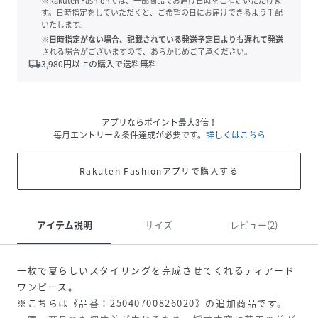
※Rakuten Fashionでは、一部商品でお届け日時をご指定いただけま
す。日時指定をしていただくと、ご希望の日にお届けできるよう手配
いたします。
※日時指定がない場合、記載されている発送予定日よりも遅れて発送
される場合がございますので、あらかじめご了承ください。
local_shipping
3,980
円以上の購入で送料無料
アプリならポイント最大3倍！
毎月エントリー＆条件達成が必要です。
詳しくはこちら
Rakuten Fashionアプリで購入する
アイテム説明
サイズ
レビュー(2)
一枚で夏らしいスタイリングを完成させてくれるティアード
ワンピース。
※こちらは《品番：25040700826020》の追加商品です。