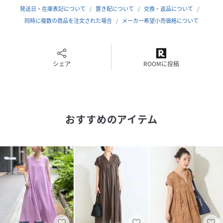
【スタッフ着用コメント】
発送日・在庫表記について
置き配について
交換・返品について
《スタッフstaff.Y》
同時に複数の商品を注文された場合
メーカー希望小売価格について
身長:160cm/普段サイズ:M-L/着用サイズ:フリー
サイズ感：上半身部分は程よくすっきりとしたサイズ感、ス
カート部分はゆったりしてます。
素材感：コットンボイル素材の柔らかな素材感で、シワ感が
シェア
ROOMに投稿
気になりにくいです。
着心地：軽い着心地です。
※あくまで個人の感想です。
＊＊＊＊＊＊＊＊＊＊＊＊＊＊＊＊＊＊＊＊＊＊
おすすめのアイテム
※取り扱いについては、商品についている品質表示でご確認
ください。
・単独で洗ってください。
・蛍光増白剤配合洗剤は使用しないでください。
・柔軟剤は使用しないでください。縫い目が開くことがあり
ます。
・形を整えて干してください。洗濯により収縮やねじれ。型
崩れすることがあります。