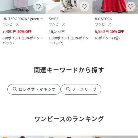
UNITED ARROWS green label relaxing
SHIPS
B.C STOCK
ワンピース
ワンピース
ワンピース
7,480
16,500
6,930
円
50
%
OFF
円
円
10
%
OFF
680
ポイント
(
10%ポイント
1,500
ポイント
(
10%ポイン
63
ポイント
(
1倍
)
バック
)
トバック
)
関連キーワードから探す
search
search
ロング丈・マキシ丈
ノースリーブ
ワンピース
のランキング