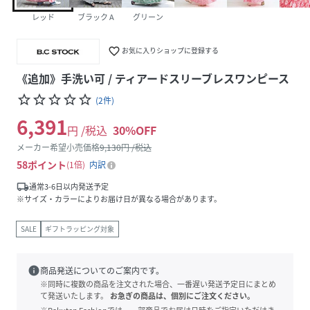
レッド
ブラック A
グリーン
favorite_border
お気に入りショップに登録する
《追加》手洗い可 / ティアードスリーブレスワンピース
star_border
star_border
star_border
star_border
star_border
(
2
件
)
6,391
円 /税込
30
%OFF
メーカー希望小売価格
9,130
円 /税込
58
ポイント
1倍
内訳
local_shipping
通常3-6日以内発送予定
※サイズ・カラーによりお届け日が異なる場合があります。
SALE
ギフトラッピング対象
info
商品発送についてのご案内です。
※同時に複数の商品を注文された場合、一番遅い発送予定日にまとめ
て発送いたします。
お急ぎの商品は、個別にご注文ください。