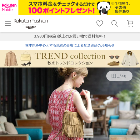
menu
home
search
favorite_border
shopping_cart
lock_outline
メニュー
トップ
検索
お気に入り
カート
ログイン
3,980円(税込)以上のお買い物で送料無料！
熊本県を中心とする地震の影響による配送遅延のお知らせ
1
/
40