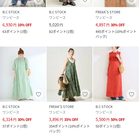
※こちらの商品は、B.CSTOCKでの取り扱いになります。直
接店舗へお問い合わせの際はB.CSTOCK店舗へお願い致しま
B.C STOCK
B.C STOCK
FREAK’S STORE
す。
ワンピース
ワンピース
ワンピース
※照明の関係により、実際よりも色味が違って見える場合が
6,930
9,020
4,897
円
10
%
OFF
円
円
30
%
OFF
あります。またパソコン・スマートフォンなどの環境によ
63
ポイント
(
1倍
)
82
ポイント
(
1倍
)
445
ポイント
(
10%ポイント
り、若干製品と画像のカラーが異なる場合もございます。
バック
)
※商品の色味は、商品アップ画像をご参照ください。
ブラックA、レッド着用スタッフ：161? 着用サイズ：フリ
ー
グリーン着用スタッフ：157? 着用サイズ：フリー
詳細着用モデル：162cm 着用サイズ：フリー
性別タイプ
レディース
B.C STOCK
FREAK’S STORE
B.C STOCK
ワンピース
ワンピース
ワンピース
原産国
インド
6,314
3,896
5,500
円
30
%
OFF
円
35
%
OFF
円
50
%
OFF
57
ポイント
(
1倍
)
354
ポイント
(
10%ポイント
50
ポイント
(
1倍
)
素材
表地:綿100% 裏地:綿100%
バック
)