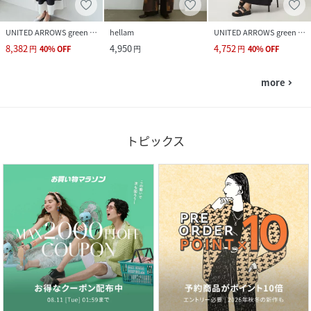
UNITED ARROWS green label relaxing
hellam
UNITED ARROWS green label relaxing
8,382
4,950
4,752
円
40
%
OFF
円
円
40
%
OFF
more
navigate_next
トピックス