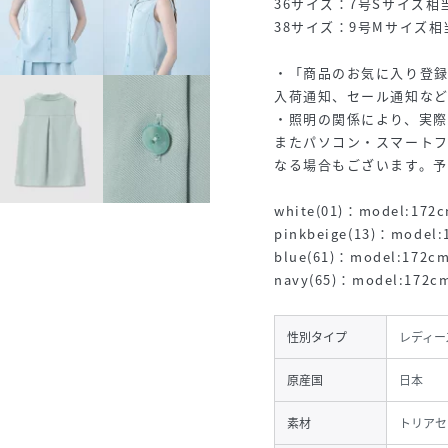
36サイズ：7号Sサイズ相
38サイズ：9号Mサイズ相
・「商品のお気に入り登
入荷通知、セール通知な
・照明の関係により、実際
またパソコン・スマート
なる場合もございます。
white(01)：model:1
pinkbeige(13)：mod
blue(61)：model:17
navy(65)：model:17
性別タイプ
レディー
原産国
日本
素材
トリアセ