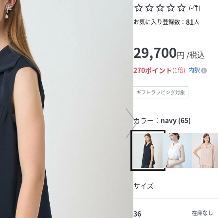
star_border
star_border
star_border
star_border
star_border
(
-
件
)
81
お気に入り登録数：
人
29,700
円 /税込
270
ポイント
1倍
内訳
ギフトラッピング対象
カラー：
navy (65)
サイズ
36
在庫なし