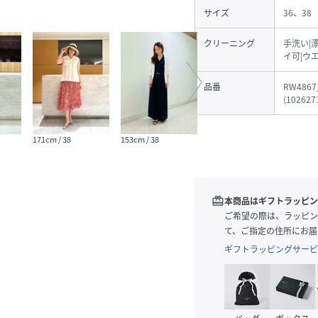
サイズ
36、38
クリーニング
手洗い|
イ可|ウ
品番
RW4867
(
102627
171cm / 38
153cm / 38
161cm / 38
156cm
redeem
本商品はギフトラッピン
ご希望の際は、ラッピン
て、ご指定の住所にお届
ギフトラッピングサービ