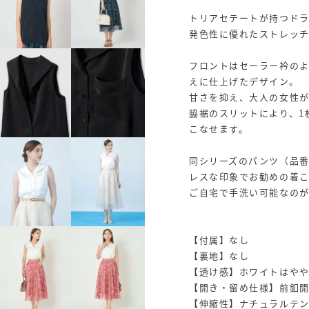
トリアセテートが持つド
発色性に優れたストレッ
フロントはセーラー衿の
えに仕上げたデザイン。
甘さを抑え、大人の女性が
脇裾のスリットにより、1
こなせます。
同シリーズのパンツ（品番1
レスな印象でお勧めの着
ご自宅で手洗い可能なの
【付属】なし
【裏地】なし
【透け感】ホワイトはや
【開き・留め仕様】前釦
【伸縮性】ナチュラルテ