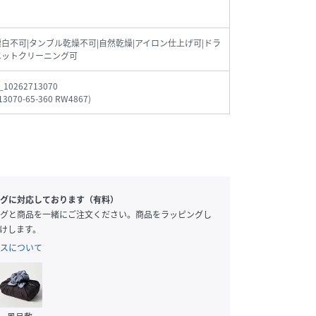
漂白不可|タンブル乾燥不可|自然乾燥|アイロン仕上げ可|ドラ
エットクリーニング可
_10262713070
13070-65-360 RW4867
)
 / 38
161cm / 38
173cm / 38
169cm / 38
グに対応しております（有料）
グと商品を一緒にご注文ください。商品をラッピングし
けします。
スについて