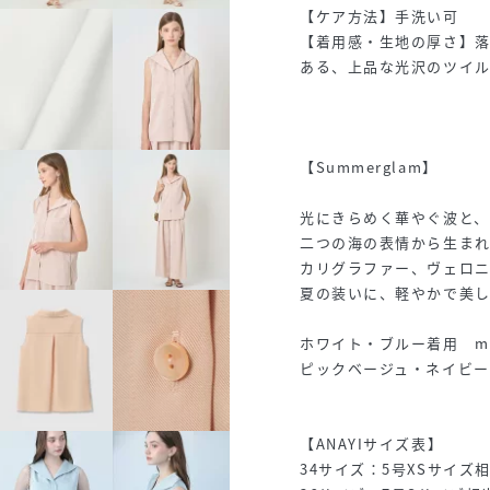
【ケア方法】手洗い可
【着用感・生地の厚さ】
ある、上品な光沢のツイ
【Summerglam】
光にきらめく華やぐ波と、
二つの海の表情から生まれ
カリグラファー、ヴェロ
夏の装いに、軽やかで美
ホワイト・ブルー着用 mod
ピックベージュ・ネイビー着用
【ANAYIサイズ表】
34サイズ：5号XSサイズ