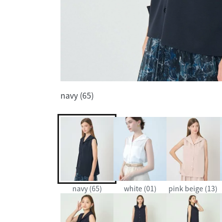
navy (65)
navy (65)
white (01)
pink beige (13)