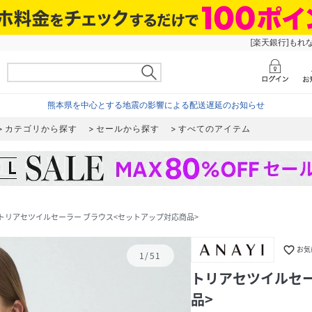
[楽天銀行]もれ
熊本県を中心とする地震の影響による配送遅延のお知らせ
カテゴリから探す
セールから探す
すべてのアイテム
トリアセツイルセーラー ブラウス<セットアップ対応商品>
favorite_border
お気
1
/
51
トリアセツイルセー
品>