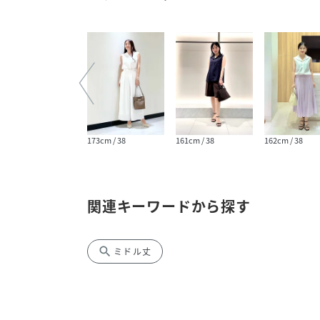
166cm / 38
173cm / 38
161cm / 38
162cm / 38
関連キーワードから探す
search
ミドル丈