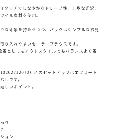
ライタッチでしなやかなドレープ性、上品な光沢、
チツイル素材を使用。
ような印象を持たせつつ、バックはシンプルな衿見
取り入れやすいセーラーブラウスです。
枚着としてもアウトスタイルでもバランスよく着
0262712070）とのセットアップはエフォート
こなしです。
が嬉しいポイント。
やあり
開き
ンション