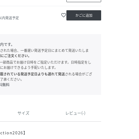
favorite_border
かごに追加
日以内発送予定
内です。
された場合、一番遅い発送予定日にまとめて発送いたしま
別にご注文ください。
onでは、一部商品でお届け日時をご指定いただけます。日時指定をし
にお届けできるよう手配いたします。
載されている発送予定日よりも遅れて発送
される場合がござ
了承ください。
料無料
サイズ
レビュー(-)
ction2026】