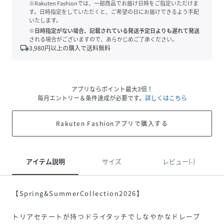
※Rakuten Fashionでは、一部商品でお届け日時をご指定いただけま
す。日時指定をしていただくと、ご希望の日にお届けできるよう手配
いたします。
※日時指定がない場合、記載されている発送予定日よりも遅れて発送
される場合がございますので、あらかじめご了承ください。
local_shipping
3,980
円以上の購入で送料無料
アプリならポイント最大3倍！
毎月エントリー＆条件達成が必要です。
詳しくはこちら
Rakuten Fashionアプリで購入する
アイテム説明
サイズ
レビュー(-)
【Spring&SummerCollection2026】
トリアセテートが持つドライタッチでしなやかなドレープ