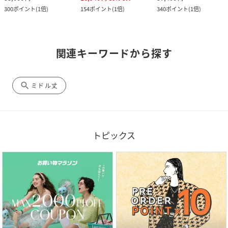
300
ポイント
(
1倍
)
154
ポイント
(
1倍
)
340
ポイント
(
1倍
)
関連キーワードから探す
search
ミドル丈
トピックス