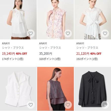
性別タイプ
レディース
原産国
日本
素材
トリアセテート65％ ポリエステル35％
サイズ
36、38
ANAYI
ANAYI
ANAYI
シャツ・ブラウス
シャツ・ブラウス
シャツ・ブラウス
クリーニング
手洗い|漂白不可|タンブル乾燥不可|自然乾燥|ア
19,140
35,200
21,120
円
40
%
OFF
円
円
40
%
OFF
イロン仕上げ可|ドライ可|ウエットクリーニング
174
ポイント
(
1倍
)
320
ポイント
(
1倍
)
192
ポイント
(
1倍
)
可
品番
RW4867_10262713070
(
10262713070-65-360 RW4867
)