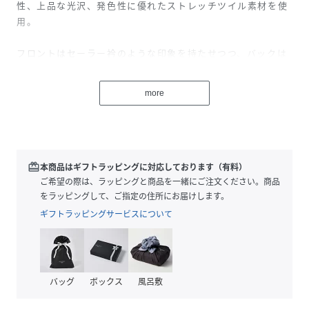
性、上品な光沢、発色性に優れたストレッチツイル素材を使
用。
フロントはセーラー衿のような印象を持たせつつ、バックは
シンプルな衿見えに仕上げたデザイン。
甘さを抑え、大人の女性が取り入れやすいセーラーブラウス
more
です。
脇裾のスリットにより、1枚着としてもアウトスタイルでもバ
ランスよく着こなせます。
同シリーズのパンツ（品番10262712070）とのセットアップ
redeem
本商品はギフトラッピングに対応しております（有料）
はエフォートレスな印象でお勧めの着こなしです。
ご希望の際は、ラッピングと商品を一緒にご注文ください。商品
ご自宅で手洗い可能なのが嬉しいポイント。
をラッピングして、ご指定の住所にお届けします。
ギフトラッピングサービスについて
【付属】なし
【裏地】なし
【透け感】ホワイトはややあり
バッグ
ボックス
風呂敷
【開き・留め仕様】前釦開き
【伸縮性】ナチュラルテンション