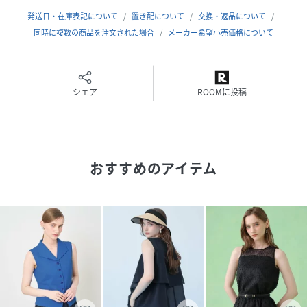
【ケア方法】手洗い可
発送日・在庫表記について
置き配について
交換・返品について
【着用感・生地の厚さ】落ち感があり薄すぎず、ややしっか
同時に複数の商品を注文された場合
メーカー希望小売価格について
りとした肉感のある、上品な光沢のツイル素材。アウトでも
インでも着用可能な肉感。
シェア
ROOMに投稿
【Summerglam】
光にきらめく華やぐ波と、静かな夜の海--
おすすめのアイテム
二つの海の表情から生まれたANAYIのサマーコレクション。
カリグラファー、ヴェロニカ・ハリム氏とのコラボプリント
が、
夏の装いに、軽やかで美しい彩りを添えます。
ホワイト・ブルー着用 model:172cm 着用サイズ:38
ピックベージュ・ネイビー着用 model:173cm 着用サイ
ズ:38