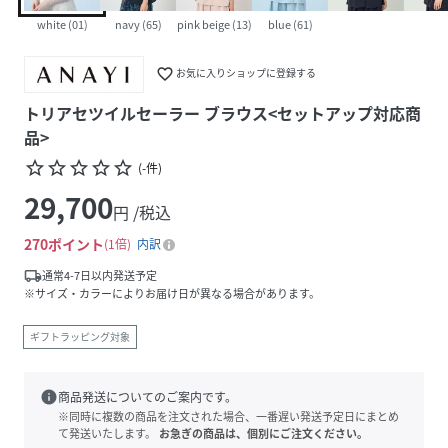
white (01)
navy (65)
pink beige (13)
blue (61)
favorite_border
お気に入りショップに登録する
トリアセツイルセーラー ブラウス<セットアップ対応商
品>
star_border
star_border
star_border
star_border
star_border
(
-
件
)
29,700
円 /税込
270
ポイント
1倍
内訳
local_shipping
通常4-7日以内発送予定
※サイズ・カラーによりお届け日が異なる場合があります。
ギフトラッピング対象
info
商品発送についてのご案内です。
※同時に複数の商品を注文された場合、一番遅い発送予定日にまとめ
て発送いたします。
お急ぎの商品は、個別にご注文ください。