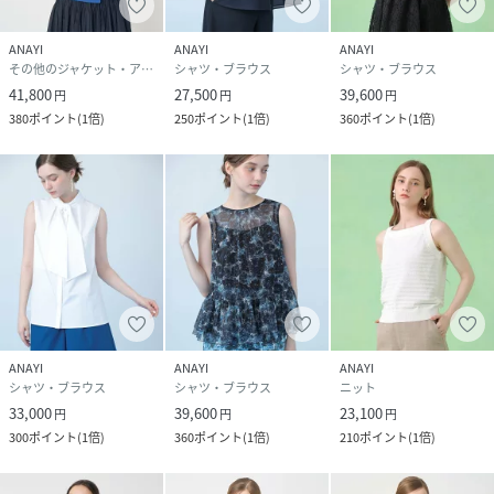
【ANAYIサイズ表】
ANAYI
ANAYI
ANAYI
34サイズ：5号XSサイズ相当
その他のジャケット・アウター
シャツ・ブラウス
シャツ・ブラウス
36サイズ：7号Sサイズ相当
41,800
27,500
39,600
円
円
円
38サイズ：9号Mサイズ相当
380
ポイント
(
1倍
)
250
ポイント
(
1倍
)
360
ポイント
(
1倍
)
・「商品のお気に入り登録」や「ブランドのお気に入り登
録」で新商品や再入荷通知、セール通知などのお得な情報を
受け取ることができます。
・照明の関係により、実際よりも色味が違って見える場合が
ございます。
またパソコン・スマートフォンなどの環境により、製品と画
像のカラーが異なる場合もございます。予めご了承くださ
い。
ANAYI
ANAYI
ANAYI
シャツ・ブラウス
シャツ・ブラウス
ニット
white(01)：model:172cm着用サイズ：38
33,000
39,600
23,100
pinkbeige(13)：model:172cm着用サイズ：38
円
円
円
300
ポイント
(
1倍
)
360
ポイント
(
1倍
)
210
ポイント
(
1倍
)
blue(61)：model:172cm着用サイズ：38
navy(65)：model:172cm着用サイズ：38