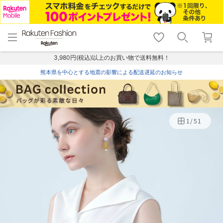
menu
home
search
favorite_border
shopping_cart
lock_outline
メニュー
トップ
検索
お気に入り
カート
ログイン
3,980円(税込)以上のお買い物で送料無料！
熊本県を中心とする地震の影響による配送遅延のお知らせ
1
/
51