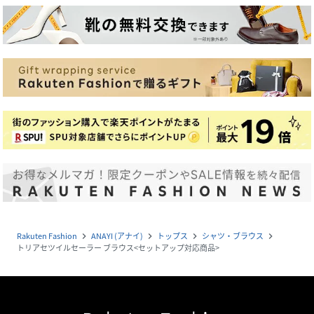
Rakuten Fashion
ANAYI (アナイ)
トップス
シャツ・ブラウス
navigate_next
navigate_next
navigate_next
navigate_next
トリアセツイルセーラー ブラウス<セットアップ対応商品>