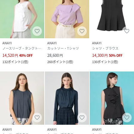
ANAYI
ANAYI
ANAYI
ノースリーブ・タンクトップ
カットソー・Tシャツ
シャツ・ブラウス
14,520
28,600
14,300
円
40
%
OFF
円
円
50
%
OFF
132
ポイント
(
1倍
)
260
ポイント
(
1倍
)
130
ポイント
(
1倍
)
ANAYI
ANAYI
ANAYI