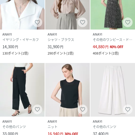
ANAYI
ANAYI
ANAYI
イヤリング・イヤーカフ
シャツ・ブラウス
その他のワンピース・ドレス
14,300
31,900
44,880
円
円
円
40
%
OFF
130
ポイント
(
1倍
)
290
ポイント
(
1倍
)
408
ポイント
(
1倍
)
ANAYI
ANAYI
ANAYI
その他のパンツ
ニット
その他のパンツ
33,000
16,940
37,400
円
円
30
%
OFF
円