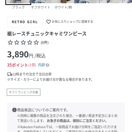
ブラック
オフホワイト
ホワイト/柄
favorite_border
お気に入りショップに登録する
裾レースチュニックキャミワンピース
star_border
star_border
star_border
star_border
star_border
(
0
件
)
3,890
円 /税込
35
ポイント
1倍
内訳
local_shipping
12時までの注文で当日出荷
※サイズ・カラーによりお届け日が異なる場合があります。
ギフトラッピング対象
info
商品発送についてのご案内です。
※同時に複数の商品を注文された場合、一番遅い発送予定日にまとめ
て発送いたします。
お急ぎの商品は、個別にご注文ください。
※Rakuten Fashionでは、一部商品でお届け日時をご指定いただけま
す。日時指定をしていただくと、ご希望の日にお届けできるよう手配