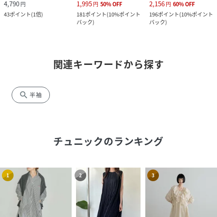
4,790
1,995
2,156
円
円
50
%
OFF
円
60
%
OFF
43
ポイント
(
1倍
)
181
ポイント
(
10%ポイント
196
ポイント
(
10%ポイント
バック
)
バック
)
関連キーワードから探す
search
半袖
チュニック
のランキング
1
2
3