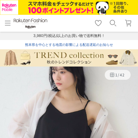
menu
home
search
favorite_border
shopping_cart
lock_outline
メニュー
トップ
検索
お気に入り
カート
ログイン
3,980円(税込)以上のお買い物で送料無料！
熊本県を中心とする地震の影響による配送遅延のお知らせ
1
/
42