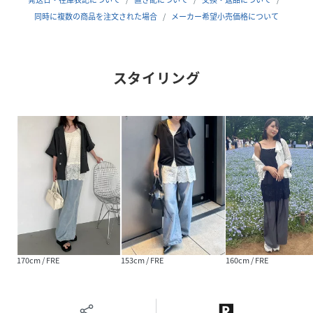
▼ブランド紹介
同時に複数の商品を注文された場合
メーカー希望小売価格について
RETROGIRL(レトロガール）
自分らしい“ベーシックアイテム”と
新しい自分の”トレンドアイテム”が
スタイリング
見つかる場所
今らしいファッションを楽しむ
女性のためのブランド
#ビスチェ#ワンピース#レイヤードワンピース＃トレンドア
イテム＃トレンドビスチェ#レース#ドット柄
▼注意事項
※撮影環境やモニター環境によって実際の商品とお色味が
多少異なってみえる場合がございます。
品番：RS661222T001 /品名：裾レースチュニックキャミ
170cm / FRE
153cm / FRE
160cm / FRE
OP
性別タイプ
レディース