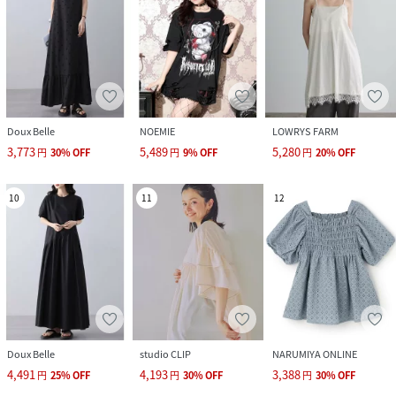
Doux Belle
NOEMIE
LOWRYS FARM
3,773
5,489
5,280
円
30
%
OFF
円
9
%
OFF
円
20
%
OFF
10
11
12
Doux Belle
studio CLIP
NARUMIYA ONLINE
4,491
4,193
3,388
円
25
%
OFF
円
30
%
OFF
円
30
%
OFF