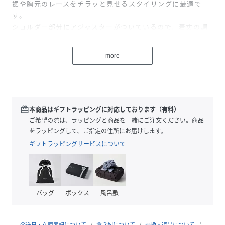
裾や胸元のレースをチラッと見せるスタイリングに最適で
す。
ショルダー部分にアジャスターがついているので、着丈の調
節も可能◎
ブラックとホワイトの定番無地2色と今年トレンドのドット
more
柄のアソート展開でご用意
▼コーディネート
デニムパンツやスエットパンツの上にレイヤードするコーデ
がおすすめ！
redeem
本商品はギフトラッピングに対応しております（有料）
上から半袖テーラージャケットを羽織って、裾からレースを
ご希望の際は、ラッピングと商品を一緒にご注文ください。商品
見せるスタイリングがイチオシ！
をラッピングして、ご指定の住所にお届けします。
ギフトラッピングサービスについて
------------------------------
生地感：やや薄手
伸縮性：なし
透け感：なし
バッグ
ボックス
風呂敷
裏地：なし
------------------------------
発送日・在庫表記について
置き配について
交換・返品について