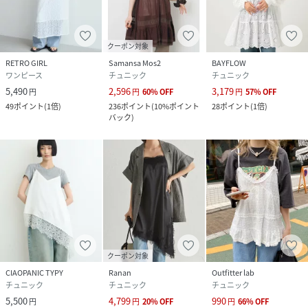
クーポン対象
RETRO GIRL
Samansa Mos2
BAYFLOW
ワンピース
チュニック
チュニック
5,490
2,596
3,179
円
円
60
%
OFF
円
57
%
OFF
49
ポイント
(
1倍
)
236
ポイント
(
10%ポイント
28
ポイント
(
1倍
)
バック
)
クーポン対象
CIAOPANIC TYPY
Ranan
Outfitter lab
チュニック
チュニック
チュニック
5,500
4,799
990
円
円
20
%
OFF
円
66
%
OFF