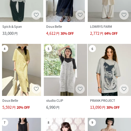
Spick & Span
Doux Belle
LOWRYS FARM
33,000
4,612
2,772
円
円
30
%
OFF
円
64
%
OFF
4
5
6
Doux Belle
studio CLIP
PRANK PROJECT
5,592
6,990
13,090
円
20
%
OFF
円
円
30
%
OFF
7
8
9