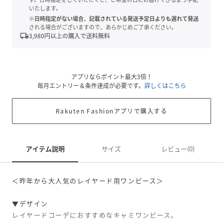
いたします。
※日時指定がない場合、記載されている発送予定日よりも遅れて発送
される場合がございますので、あらかじめご了承ください。
local_shipping
3,980
円以上の購入で送料無料
アプリならポイント最大3倍！
毎月エントリー＆条件達成が必要です。
詳しくはこちら
Rakuten Fashionアプリで購入する
アイテム説明
サイズ
レビュー(0)
＜昨年から大人気のレイヤード用ワンピース＞
▼デザイン
レイヤードコーデにおすすめなキャミワンピース。