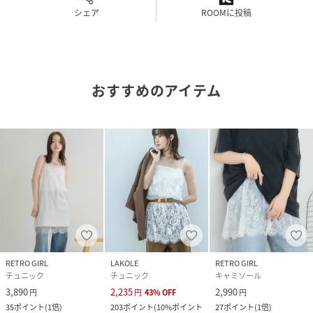
シェア
ROOMに投稿
原産国
中国製
素材
表地：ポリエステル100% レース部分：ナイロ
ン90% ポリウレタン10%
おすすめのアイテム
サイズ
FRE
品番
RW4798_RS661222T001
(
RS661222T001-02-07 RW4798
)
RETRO GIRL
LAKOLE
RETRO GIRL
チュニック
チュニック
キャミソール
3,890
2,235
2,990
円
円
43
%
OFF
円
35
ポイント
(
1倍
)
203
ポイント
(
10%ポイント
27
ポイント
(
1倍
)