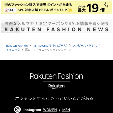
Rakuten Fashion
RETRO GIRL (レトロガール)
ワンピース・ドレス
navigate_next
navigate_next
navigate_next
チュニック
裾レースチュニックキャミワンピース
navigate_next
Instagram
WOMEN
/
MEN