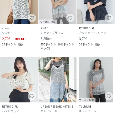
クーポン対象
coen
RMAF
RETRO GIRL
ワンピース
シャツ・ブラウス
カットソー・Tシャツ
2,706
3,850
3,790
円
40
%
OFF
円
円
24
ポイント
(
1倍
)
350
ポイント
(
10%ポイント
34
ポイント
(
1倍
)
バック
)
クーポン対象
RETRO GIRL
URBAN RESEARCH ITEMS
Te chichi
ハンドバッグ
キャミソール
キャミソール