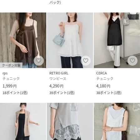
バック
)
クーポン対象
rps
RETRO GIRL
CERCA
チュニック
ワンピース
チュニック
1,999
4,290
4,180
円
円
円
18
ポイント
(
1倍
)
39
ポイント
(
1倍
)
38
ポイント
(
1倍
)