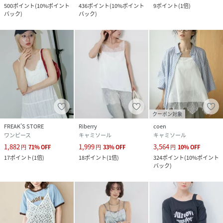
500
ポイント
(
10%ポイント
436
ポイント
(
10%ポイント
9
ポイント
(
1倍
)
バック
)
バック
)
クーポン対象
FREAK’S STORE
Riberry
coen
ワンピース
キャミソール
キャミソール
1,882
1,999
3,564
円
71
%
OFF
円
33
%
OFF
円
10
%
OFF
17
ポイント
(
1倍
)
18
ポイント
(
1倍
)
324
ポイント
(
10%ポイント
バック
)