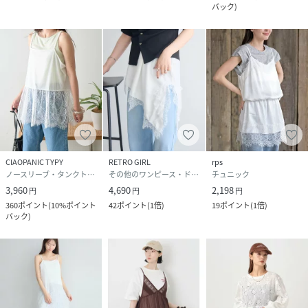
バック
)
CIAOPANIC TYPY
RETRO GIRL
rps
ノースリーブ・タンクトップ
その他のワンピース・ドレス
チュニック
3,960
4,690
2,198
円
円
円
360
ポイント
(
10%ポイント
42
ポイント
(
1倍
)
19
ポイント
(
1倍
)
バック
)