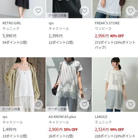
クーポン対象
RETRO GIRL
rps
FREAK’S STORE
チュニック
キャミソール
ワンピース
5,990
1,399
2,996
円
円
円
40
%
OFF
54
ポイント
(
1倍
)
12
ポイント
(
1倍
)
272
ポイント
(
10%ポイント
バック
)
クーポン対象
クーポン対象
rps
AS KNOW AS plus
LAKOLE
キャミソール
キャミソール
チュニック
1,499
2,900
2,514
円
円
55
%
OFF
円
44
%
OFF
13
ポイント
(
1倍
)
26
ポイント
(
1倍
)
228
ポイント
(
10%ポイント