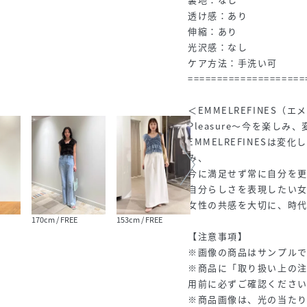
透け感：あり
伸縮：あり
光沢感：なし
ケア方法：手洗い可
====================
＜EMMELREFINES（
Pleasure～今を楽しみ
EMMELREFINESは
み、
今に満足せず常に自分を
自分らしさを表現したい
女性の共感を大切に、時
170cm / FREE
153cm / FREE
160cm / FREE
160cm
【注意事項】
※画像の商品はサンプルで
※商品に「取り扱い上の
用前に必ずご確認くださ
※商品画像は、光の当た