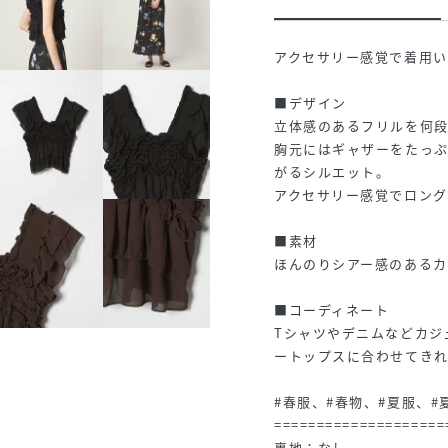
アクセサリー感覚で着用
■デザイン
立体感のあるフリルを何
胸元にはギャザーをたっ
がるシルエット。
アクセサリー感覚でロング
■素材
ほんのりシアー感のある
■コーディネート
Tシャツやデニムなどカジ
ートップスに合わせてき
#春服、#春物、#夏服、#
====================
裏地：なし