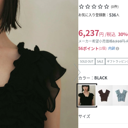
star_border
star_border
star_border
star_border
star_border
(
0
件
)
536
お気に入り登録数：
人
6,237
円 /税込
30
%
メーカー希望小売価格
8,910
円 
56
ポイント
1倍
内訳
SOLD OUT
SALE
ギフトラッピン
カラー：
BLACK
サイズ