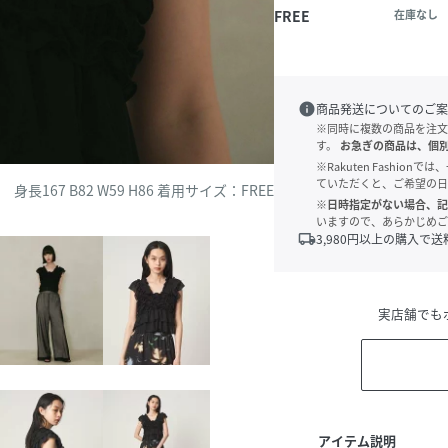
FREE
在庫なし
info
商品発送についてのご案
※同時に複数の商品を注文
す。
お急ぎの商品は、個
※Rakuten Fashi
ていただくと、ご希望の日
身長167 B82 W59 H86 着用サイズ：FREE
※日時指定がない場合、記
いますので、あらかじめご
local_shipping
3,980
円以上の購入で送
実店舗でも
アイテム説明