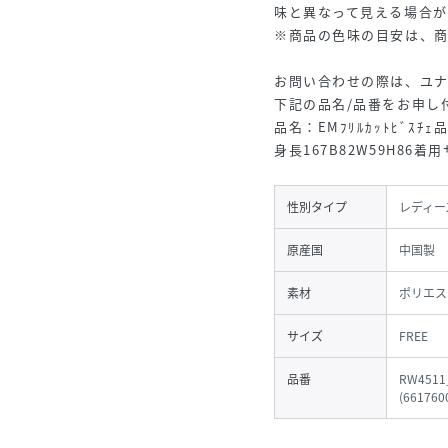
味と異なって見える場合が
※商品の色味の目安は、
お問い合わせの際は、ユ
下記の品名/品番をお申し
品名：EMﾌﾘﾙｶｯﾄﾋﾞｽﾁｪ品
身長167B82W59H86着
性別タイプ
レディー
原産国
中国製
素材
ポリエス
サイズ
FREE
品番
RW4511
(
661760