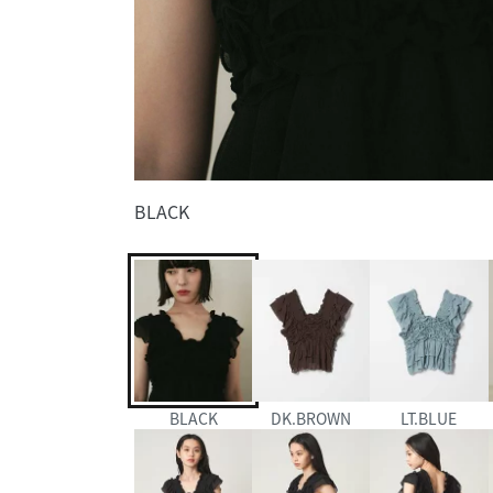
BLACK
BLACK
DK.BROWN
LT.BLUE