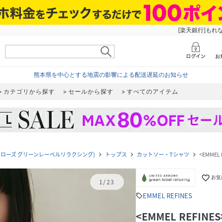
[楽天銀行]もれ
熊本県を中心とする地震の影響による配送遅延のお知らせ
カテゴリから探す
セールから探す
すべてのアイテム
ユナイテッドアローズ グリーンレーベルリラクシング)
トップス
カットソー・Tシャツ
<EMMEL
navigate_next
navigate_next
navigate_next
favorite_border
お気
1
/
23
EMMEL REFINES
sell
<EMMEL REFI