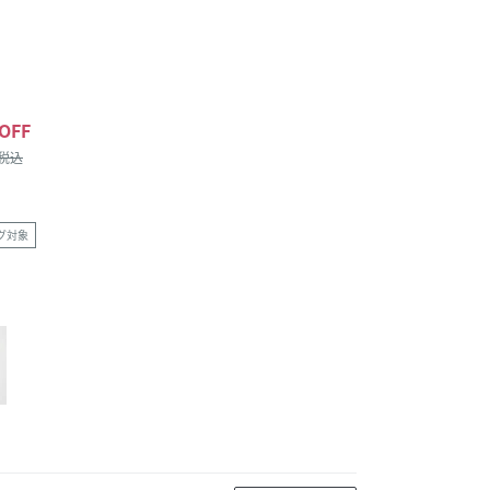
OFF
/税込
グ対象