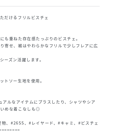
いただけるフリルビスチェ
段にも重ねた存在感たっぷりのビスチェ。
ぷり寄せ、裾はやわらかなフリルで少しフレアに広
シーズン活躍します。
カットソー生地を使用。
ュアルなアイテムにプラスしたり、シャツやシア
れいめな着こなしも◎
夏物、#26SS、#レイヤード、#キャミ、#ビスチェ
========