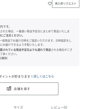
favorite_border
再入荷リクエスト
内です。
された場合、一番遅い発送予定日にまとめて発送いたしま
別にご注文ください。
onでは、一部商品でお届け日時をご指定いただけます。日時指定をし
にお届けできるよう手配いたします。
載されている発送予定日よりも遅れて発送
される場合がござ
了承ください。
料無料
ポイントが貯まります！
詳しくはこちら
店舗を探す
サイズ
レビュー(0)