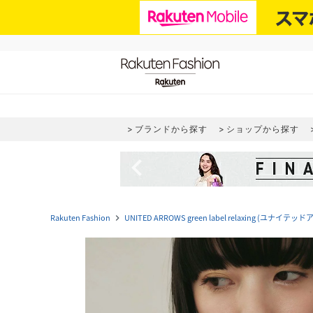
ブランドから探す
ショップから探す
navigate_before
Rakuten Fashion
UNITED ARROWS green label relaxing (
navigate_next