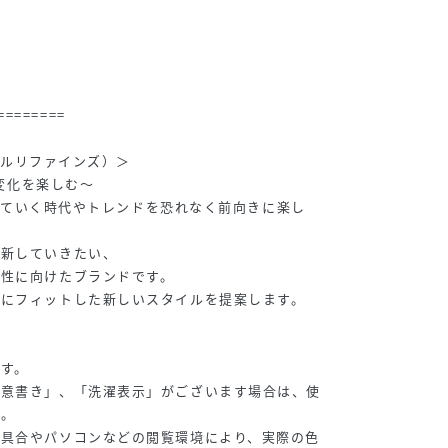
========
エメルリファインズ）＞
、変化を楽しむ～
変化していく時代やトレンドを恐れなく前向きに楽し
更新していきたい、
女性に向けたブランドです。
代にフィットした新しいスタイルを提案します。
 / FREE
156cm / FREE
151cm / FREE
160cm / FREE
す。
注意書き」、「洗濯表示」がございます場合は、使
い。
り具合やパソコンなどの閲覧環境により、実際の色