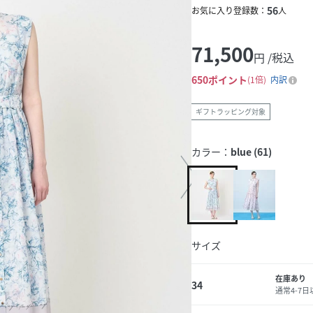
56
お気に入り登録数：
人
71,500
円 /税込
650
ポイント
1倍
内訳
ギフトラッピング対象
カラー：
blue (61)
サイズ
在庫あり
34
通常4-7