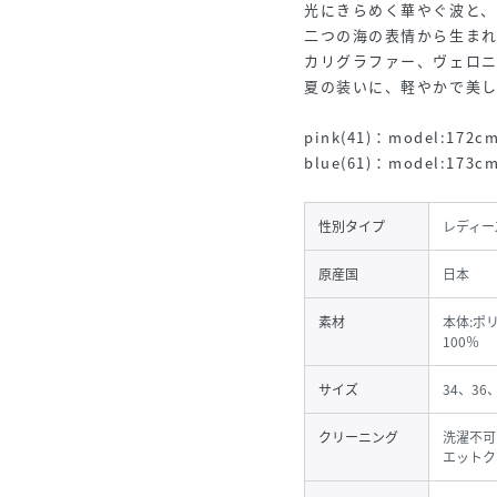
光にきらめく華やぐ波と、
二つの海の表情から生まれ
カリグラファー、ヴェロ
夏の装いに、軽やかで美
pink(41)：model:17
blue(61)：model:17
性別タイプ
レディー
原産国
日本
素材
本体:ポ
100％
サイズ
34、36
クリーニング
洗濯不可
エットク