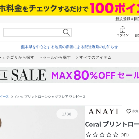
新規登録＆回答
熊本県を中心とする地震の影響による配送遅延のお知らせ
カテゴリから探す
セールから探す
すべてのアイテム
ピース
Coral プリントローンシャツフレア ワンピース
navigate_next
favorite_border
お気
1
/
38
Coral プリント
star_border
star_border
star_border
star_border
star_border
(
0
件
)