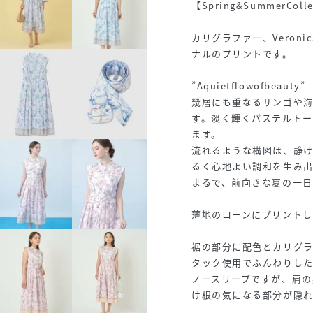
【Spring&SummerColle
カリグラファー、Veroni
ナルのプリントです。
”Aquietflowofbeauty”
幾層にも重なるサンゴや
す。淡く輝くパステルト
ます。
流れるような構図は、静
るく心地よい調和を生み出
まるで、前向きな夏の一
薄地のローンにプリントし
裾の部分に配色とカリグ
タック使用でふんわりし
ノースリーブですが、肩の
け根の気になる部分が隠