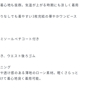
で着心地も抜群。気温が上がる時期にも涼しく着用
りなしでも着やすい1枚完結の華やかワンピース
ャミソールペチコート付き
開き、ウエスト後ろゴム
ーニング
やや透け感のある薄地のローン素材。軽くさらっと
向けて着心地良く着用可能。