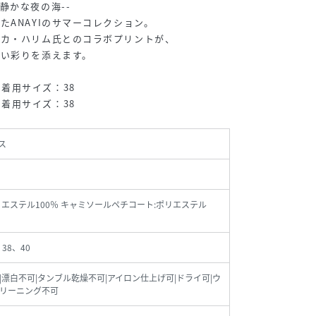
静かな夜の海--
たANAYIのサマーコレクション。
ニカ・ハリム氏とのコラボプリントが、
しい彩りを添えます。
2cm着用サイズ：38
3cm着用サイズ：38
ス
リエステル100％ キャミソールペチコート:ポリエステル
、38、40
|漂白不可|タンブル乾燥不可|アイロン仕上げ可|ドライ可|ウ
リーニング不可