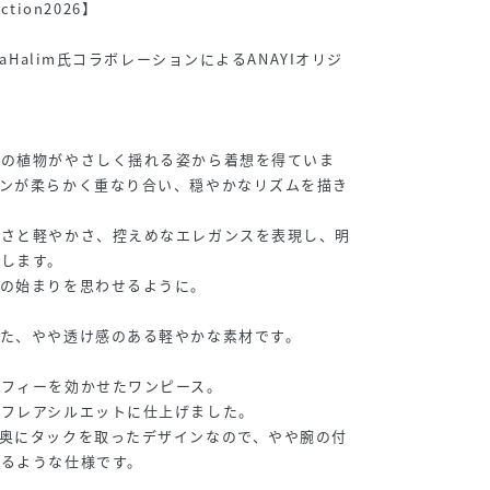
ction2026】
caHalim氏コラボレーションによるANAYIオリジ
海の植物がやさしく揺れる姿から着想を得ていま
ーンが柔らかく重なり合い、穏やかなリズムを描き
けさと軽やかさ、控えめなエレガンスを表現し、明
します。
日の始まりを思わせるように。
た、やや透け感のある軽やかな素材です。
ラフィーを効かせたワンピース。
たフレアシルエットに仕上げました。
奥にタックを取ったデザインなので、やや腕の付
れるような仕様です。