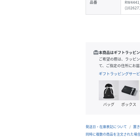
品番
RW4441
(
102627
redeem
本商品はギフトラッピン
ご希望の際は、ラッピン
て、ご指定の住所にお届
ギフトラッピングサービ
バッグ
ボックス
発送日・在庫表記について
置き
同時に複数の商品を注文された場