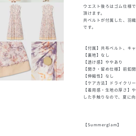
ウエスト後ろはゴム仕様
頂けます。
共ベルトが付属した、羽織
です。
【付属】共布ベルト、キ
【裏地】なし
【透け感】ややあり
【開き・留め仕様】前釦
【伸縮性】なし
【ケア方法】ドライクリ
【着用感・生地の厚さ】
した手触りなので、夏に
【Summerglam】