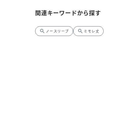
関連キーワードから探す
search
search
ノースリーブ
ミモレ丈