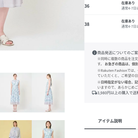
在庫あり
36
通常4-7
在庫あり
38
通常4-7
info
商品発送についてのご案
※同時に複数の商品を注文
す。
お急ぎの商品は、個
※Rakuten Fashi
ていただくと、ご希望の日
※日時指定がない場合、記
いますので、あらかじめご
local_shipping
3,980
円以上の購入で送
アイテム説明