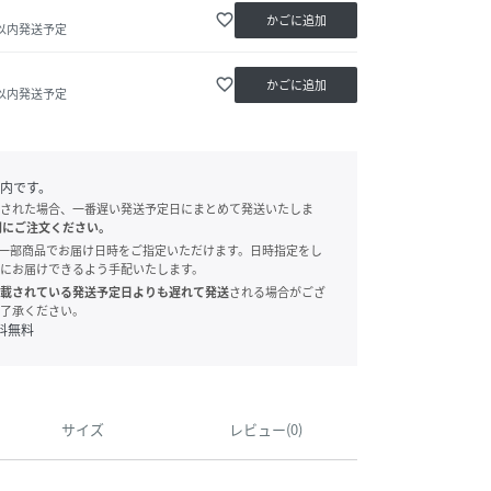
favorite_border
かごに追加
日以内発送予定
favorite_border
かごに追加
日以内発送予定
内です。
された場合、一番遅い発送予定日にまとめて発送いたしま
別にご注文ください。
onでは、一部商品でお届け日時をご指定いただけます。日時指定をし
にお届けできるよう手配いたします。
載されている発送予定日よりも遅れて発送
される場合がござ
了承ください。
料無料
サイズ
レビュー(0)