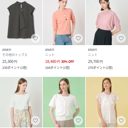
ANAYI
ANAYI
ANAYI
その他のトップス
ニット
ニット
25,300
18,480
29,700
円
円
30
%
OFF
円
230
ポイント
(
1倍
)
168
ポイント
(
1倍
)
270
ポイント
(
1倍
)