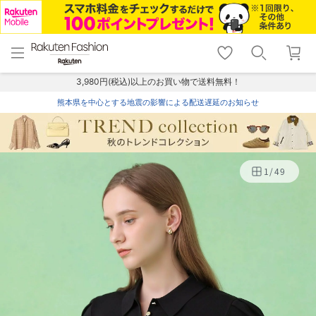
menu
home
search
favorite_border
shopping_cart
lock_outline
メニュー
トップ
検索
お気に入り
カート
ログイン
3,980円(税込)以上のお買い物で送料無料！
熊本県を中心とする地震の影響による配送遅延のお知らせ
1
/
49