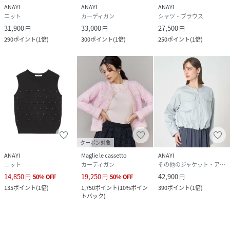
ANAYI
ANAYI
ANAYI
ニット
カーディガン
シャツ・ブラウス
31,900
33,000
27,500
円
円
円
290
ポイント
(
1倍
)
300
ポイント
(
1倍
)
250
ポイント
(
1倍
)
クーポン対象
ANAYI
Maglie le cassetto
ANAYI
ニット
カーディガン
その他のジャケット・アウター
14,850
19,250
42,900
円
50
%
OFF
円
50
%
OFF
円
135
ポイント
(
1倍
)
1,750
ポイント
(
10%ポイン
390
ポイント
(
1倍
)
トバック
)