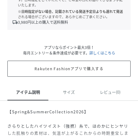
いたします。
※日時指定がない場合、記載されている発送予定日よりも遅れて発送
される場合がございますので、あらかじめご了承ください。
local_shipping
3,980
円以上の購入で送料無料
アプリならポイント最大3倍！
毎月エントリー＆条件達成が必要です。
詳しくはこちら
Rakuten Fashionアプリで購入する
アイテム説明
サイズ
レビュー(0)
【Spring&SummerCollection2026】
さらりとしたハイツイスト（強撚）糸で、ほのかにヒンヤリ
した肌触りの素材は、気温が上がるこれからの時期重宝しま