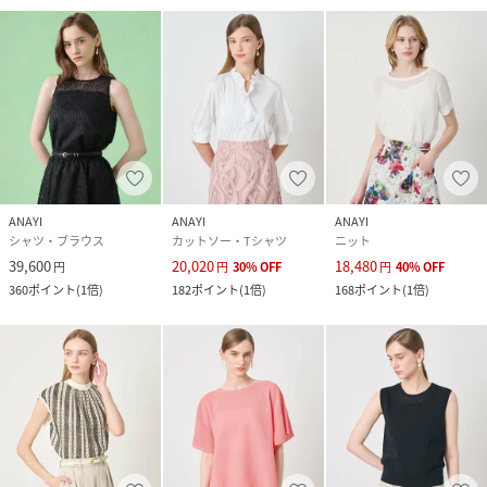
ANAYI
ANAYI
ANAYI
シャツ・ブラウス
カットソー・Tシャツ
ニット
39,600
20,020
18,480
円
円
30
%
OFF
円
40
%
OFF
360
ポイント
(
1倍
)
182
ポイント
(
1倍
)
168
ポイント
(
1倍
)