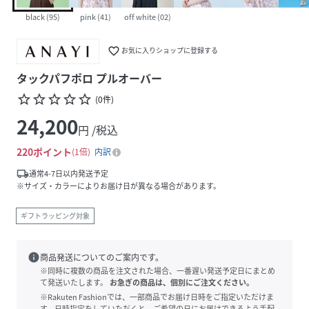
black (95)
pink (41)
off white (02)
favorite_border
お気に入りショップに登録する
タックパフポロ プルオーバー
star_border
star_border
star_border
star_border
star_border
(
0
件
)
24,200
円 /税込
220
ポイント
1倍
内訳
local_shipping
通常4-7日以内発送予定
※サイズ・カラーによりお届け日が異なる場合があります。
ギフトラッピング対象
info
商品発送についてのご案内です。
※同時に複数の商品を注文された場合、一番遅い発送予定日にまとめ
て発送いたします。
お急ぎの商品は、個別にご注文ください。
※Rakuten Fashionでは、一部商品でお届け日時をご指定いただけま
す。日時指定をしていただくと、ご希望の日にお届けできるよう手配