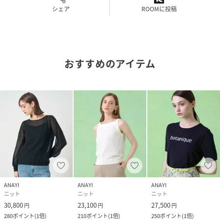
シェア
ROOMに投稿
・「商品のお気に入り登録」や「ブランドのお気に入り登
録」で新商品や再入荷通知、セール通知などのお得な情報を
受け取ることができます。
・照明の関係により、実際よりも色味が違って見える場合が
ございます。
おすすめのアイテム
またパソコン・スマートフォンなどの環境により、製品と画
像のカラーが異なる場合もございます。予めご了承くださ
い。
offwhite(02)：model:172cm着用サイズ：38
pink(41)：model:172cm着用サイズ：38
black(95)：model:173cm着用サイズ：38
性別タイプ
レディース
ANAYI
ANAYI
ANAYI
原産国
中国
ニット
ニット
ニット
30,800
23,100
27,500
円
円
円
素材
身頃部分:ポリエステル61％ レーヨン39％ 衿部
280
ポイント
(
1倍
)
210
ポイント
(
1倍
)
250
ポイント
(
1倍
)
分:ポリエステル49％ レーヨン31％ ナイロン