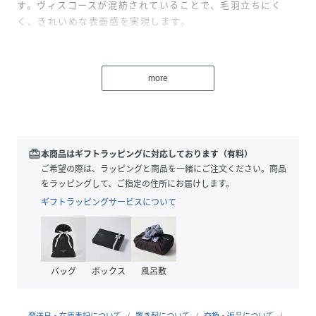
す。ヴィスコースが混紡されていることで、毛羽立ちにく
く、きれいめな表面感を実現します。
カジュアル過ぎない仕上げにこだわったポロニットプルオー
バーは小さなボタンを並べてアクセントに。
more
肩先に小さなタックを入れて、大げさにならないほんのりパ
フディテールを。肩を華奢見えするようにデザインしまし
た。
キレイ目に着こなして頂けるニットポロは、スタイリングを
アップデートしてくれるアイテムとしてお勧め。
redeem
本商品はギフトラッピングに対応しております（有料）
手洗いも可能なので夏まで活躍させたいトップスです。
ご希望の際は、ラッピングと商品を一緒にご注文ください。商品
をラッピングして、ご指定の住所にお届けします。
ギフトラッピングサービスについて
【付属】なし
【裏地】なし
【透け感】オフはややあり
【開き・留め仕様】ボタン開き
バッグ
ボックス
風呂敷
【伸縮性】あり
【ケア方法】手洗い可
【着用感・生地の厚さ】普通
発送日・在庫表記について
置き配について
交換・返品について