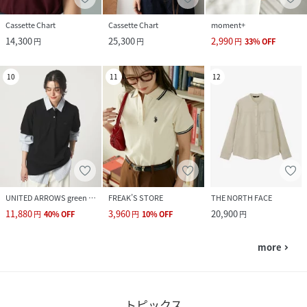
Cassette Chart
Cassette Chart
moment+
14,300
25,300
2,990
円
円
円
33
%
OFF
10
11
12
UNITED ARROWS green label relaxing
FREAK’S STORE
THE NORTH FACE
11,880
3,960
20,900
円
40
%
OFF
円
10
%
OFF
円
more
navigate_next
トピックス