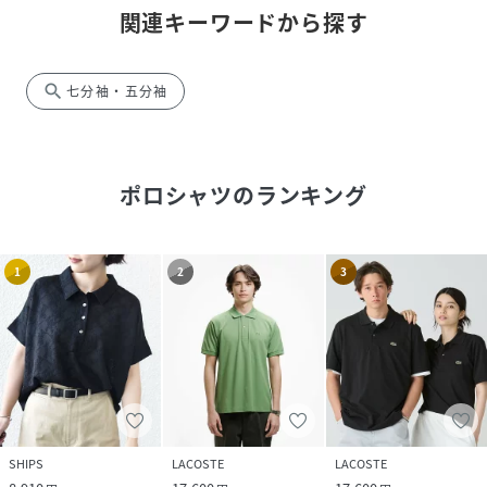
関連キーワードから探す
search
七分袖・五分袖
ポロシャツ
のランキング
1
2
3
SHIPS
LACOSTE
LACOSTE