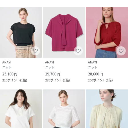
20％
サイズ
36、38
クリーニング
手洗い|漂白不可|タンブル乾燥不可|自然乾燥|ア
イロン仕上げ可|ドライ可|ウエットクリーニング
可
品番
RW4375_10262816170
(
10262816170-41-360 RW4375
)
ANAYI
ANAYI
ANAYI
ニット
ニット
ニット
23,100
29,700
28,600
円
円
円
210
ポイント
(
1倍
)
270
ポイント
(
1倍
)
260
ポイント
(
1倍
)