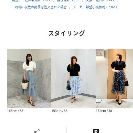
同時に複数の商品を注文された場合
メーカー希望小売価格について
【Summerglam】
スタイリング
光にきらめく華やぐ波と、静かな夜の海--
二つの海の表情から生まれたANAYIのサマーコレクション。
カリグラファー、ヴェロニカ・ハリム氏とのコラボプリント
が、
夏の装いに、軽やかで美しい彩りを添えます。
オフホワイト・ピンク着用 model:172cm 着用サイズ:38
ブラック着用 model:173cm 着用サイズ:38
【ANAYIサイズ表】
166cm / 38
153cm / 38
164cm / 38
34サイズ：5号XSサイズ相当
36サイズ：7号Sサイズ相当
38サイズ：9号Mサイズ相当