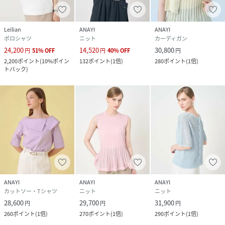
Leilian
ANAYI
ANAYI
ポロシャツ
ニット
カーディガン
24,200
14,520
30,800
円
51
%
OFF
円
40
%
OFF
円
2,200
ポイント
(
10%ポイン
132
ポイント
(
1倍
)
280
ポイント
(
1倍
)
トバック
)
ANAYI
ANAYI
ANAYI
カットソー・Tシャツ
ニット
ニット
28,600
29,700
31,900
円
円
円
260
ポイント
(
1倍
)
270
ポイント
(
1倍
)
290
ポイント
(
1倍
)