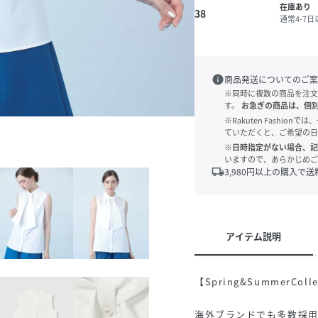
在庫あり
38
通常4-7
info
商品発送についてのご案
※同時に複数の商品を注文
す。
お急ぎの商品は、個
※Rakuten Fashi
ていただくと、ご希望の日
※日時指定がない場合、記
いますので、あらかじめご
local_shipping
3,980
円以上の購入で送
アイテム説明
【Spring&SummerColle
海外ブランドでも多数採