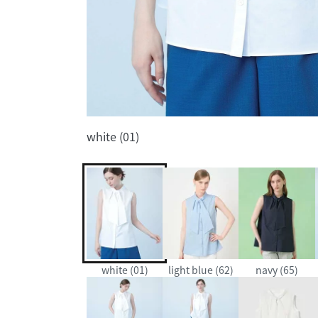
white (01)
white (01)
light blue (62)
navy (65)