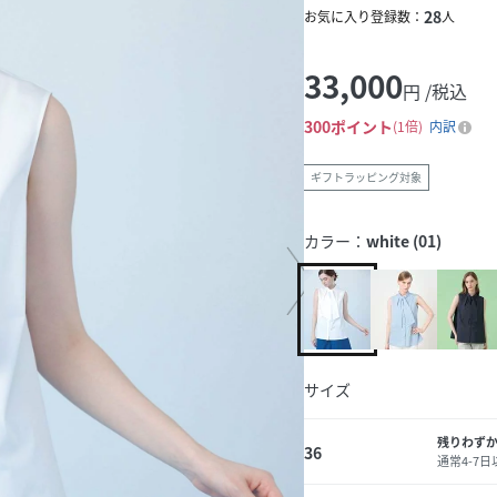
28
お気に入り登録数：
人
33,000
円 /税込
300
ポイント
1倍
内訳
ギフトラッピング対象
カラー：
white (01)
サイズ
残りわず
36
通常4-7