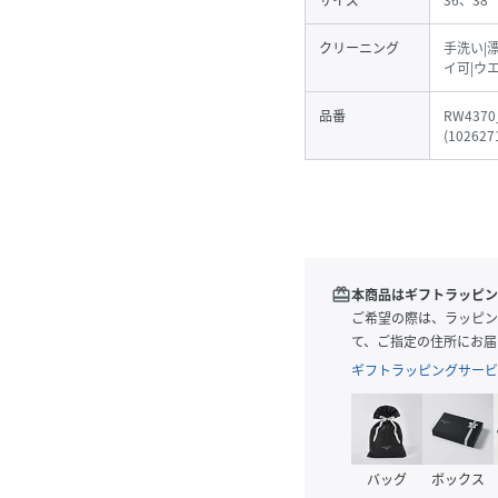
サイズ
36、38
クリーニング
手洗い|
イ可|ウ
品番
RW4370
(
102627
redeem
本商品はギフトラッピン
ご希望の際は、ラッピン
て、ご指定の住所にお届
ギフトラッピングサービ
バッグ
ボックス