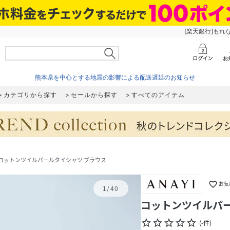
[楽天銀行]もれ
熊本県を中心とする地震の影響による配送遅延のお知らせ
カテゴリから探す
セールから探す
すべてのアイテム
コットンツイルパールタイシャツ ブラウス
favorite_border
お気
1
/
40
コットンツイルパー
star_border
star_border
star_border
star_border
star_border
(
-
件
)