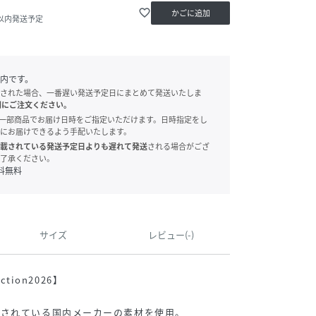
favorite_border
かごに追加
日以内発送予定
内です。
された場合、一番遅い発送予定日にまとめて発送いたしま
別にご注文ください。
onでは、一部商品でお届け日時をご指定いただけます。日時指定をし
にお届けできるよう手配いたします。
載されている発送予定日よりも遅れて発送
される場合がござ
了承ください。
料無料
サイズ
レビュー(-)
ction2026】
用されている国内メーカーの素材を使用。