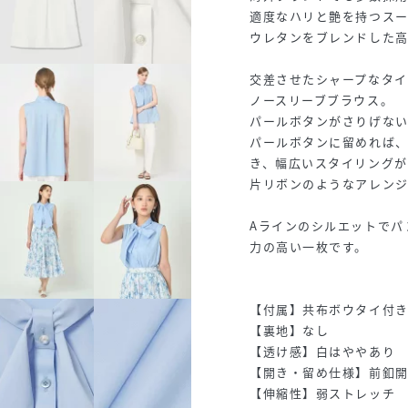
適度なハリと艶を持つス
ウレタンをブレンドした
交差させたシャープなタ
ノースリーブブラウス。
パールボタンがさりげな
パールボタンに留めれば
き、幅広いスタイリングが
片リボンのようなアレン
Aラインのシルエットでパ
力の高い一枚です。
【付属】共布ボウタイ付
【裏地】なし
【透け感】白はややあり
【開き・留め仕様】前釦
【伸縮性】弱ストレッチ