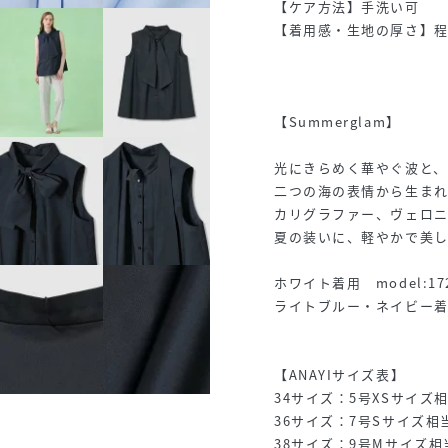
【ケア方法】手洗い可
【着用感・生地の厚さ】
【Summerglam】
光にきらめく華やぐ波と、
二つの海の表情から生まれ
カリグラファー、ヴェロ
夏の装いに、軽やかで美
ホワイト着用 model:17
ライトブルー・ネイビー着用 
【ANAYIサイズ表】
34サイズ：5号XSサイズ
36サイズ：7号Sサイズ相
38サイズ：9号Mサイズ相