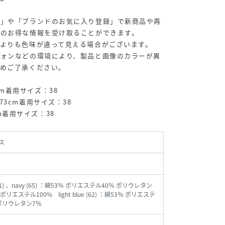
録」や「ブランドのお気に入り登録」で新商品や再
どのお得な情報を受け取ることができます。
よりも色味が違って見える場合がございます。
フォンなどの環境により、製品と画像のカラーが異
予めご了承ください。
72cm着用サイズ：38
l:173cm着用サイズ：38
3cm着用サイズ：38
ス
(01) 、navy (65) ：綿53％ ポリエステル40％ ポリウレタン
ポリエステル100% light blue (62) ：綿53％ ポリエステ
 ポリウレタン7％