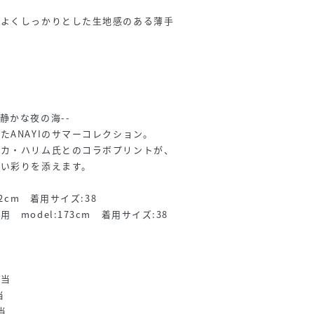
程よくしっかりとした生地感のある薄手
静かな夜の海--
たANAYIのサマーコレクション。
ニカ・ハリム氏とのコラボプリントが、
しい彩りを添えます。
2cm 着用サイズ:38
model:173cm 着用サイズ:38
相当
当
当