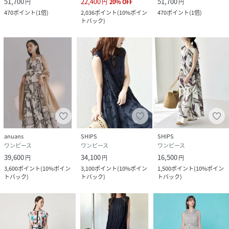
51,700
22,400
51,700
円
円
20
%
OFF
円
470
ポイント
(
1倍
)
2,036
ポイント
(
10%ポイン
470
ポイント
(
1倍
)
クリーニング
手洗い|漂白不可|タンブル乾燥不可|自然乾燥|ア
トバック
)
イロン仕上げ可|ドライ可|ウエットクリーニング
可
品番
RW4127_20262014900
(
20262014900-68-010 RW4127
)
anuans
SHIPS
SHIPS
ワンピース
ワンピース
ワンピース
39,600
34,100
16,500
円
円
円
3,600
ポイント
(
10%ポイン
3,100
ポイント
(
10%ポイン
1,500
ポイント
(
10%ポイン
トバック
)
トバック
)
トバック
)