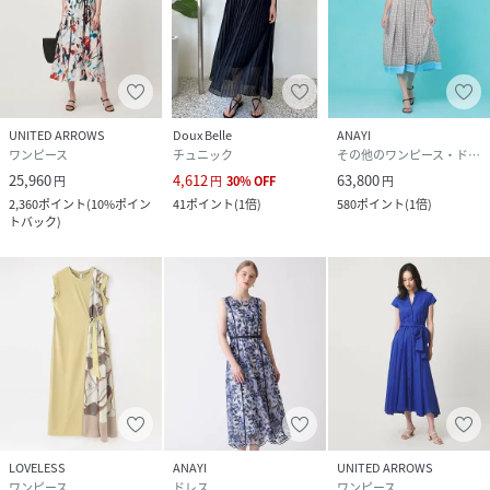
UNITED ARROWS
Doux Belle
ANAYI
ワンピース
チュニック
その他のワンピース・ドレス
25,960
4,612
63,800
円
円
30
%
OFF
円
2,360
ポイント
(
10%ポイン
41
ポイント
(
1倍
)
580
ポイント
(
1倍
)
トバック
)
LOVELESS
ANAYI
UNITED ARROWS
ワンピース
ドレス
ワンピース