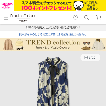
menu
home
search
favorite_border
shopping_cart
lock_outline
メニュー
トップ
検索
お気に入り
カート
ログイン
3,980円(税込)以上のお買い物で送料無料！
熊本県を中心とする地震の影響による配送遅延のお知らせ
1
/
12