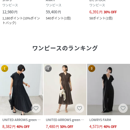
ワンピース
ワンピース
ワンピース
12,980
59,400
6,391
円
円
円
30
%
OFF
1,180
ポイント
(
10%ポイン
540
ポイント
(
1倍
)
58
ポイント
(
1倍
)
トバック
)
ワンピース
のランキング
1
2
3
UNITED ARROWS green label relaxing
UNITED ARROWS green label relaxing
LOWRYS FARM
8,382
7,480
4,573
円
40
%
OFF
円
50
%
OFF
円
40
%
OFF