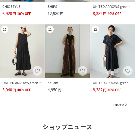
CHIC STYLE
SHIPS
UNITED ARROWS green label relaxing
6,920
12,980
8,382
円
10
%
OFF
円
円
40
%
OFF
10
11
12
UNITED ARROWS green label relaxing
hellam
UNITED ARROWS green label relaxing
5,940
4,950
8,382
円
40
%
OFF
円
円
40
%
OFF
more
navigate_next
ショップニュース