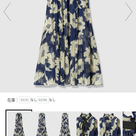
在庫：
01(S)
なし
02(M)
なし