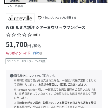
ブルー系 (68)
favorite_border
お気に入りショップに登録する
WEB ルミネ別注 シアーヨウリュウワンピース
star_border
star_border
star_border
star_border
star_border
(
0
件
)
51,700
円 /税込
470
ポイント
1倍
内訳
SOLD OUT
ギフトラッピング対象
info
商品発送についてのご案内です。
※同時に複数の商品を注文された場合、一番遅い発送予定日にまとめ
て発送いたします。
お急ぎの商品は、個別にご注文ください。
※Rakuten Fashionでは、一部商品でお届け日時をご指定いただけま
す。日時指定をしていただくと、ご希望の日にお届けできるよう手配
いたします。
※日時指定がない場合、記載されている発送予定日よりも遅れて発送
される場合がございますので、あらかじめご了承ください。