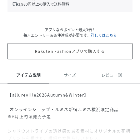
local_shipping
3,980
円以上の購入で送料無料
アプリならポイント最大3倍！
毎月エントリー＆条件達成が必要です。
詳しくはこちら
Rakuten Fashionアプリで購入する
アイテム説明
サイズ
レビュー(0)
【allureville2026Autumn&Winter】
-オンラインショップ・ルミネ新宿ルミネ横浜限定商品-
※6月上旬頃発売予定
シャドウストライプの透け感のある素材にオリジナルの花柄
プリントを乗せた、繊細な女性らしいドレス。