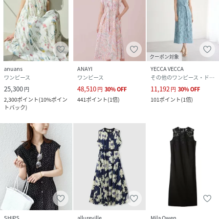
クーポン対象
anuans
ANAYI
YECCA VECCA
ワンピース
ワンピース
その他のワンピース・ドレス
25,300
48,510
11,192
円
円
30
%
OFF
円
30
%
OFF
2,300
ポイント
(
10%ポイン
441
ポイント
(
1倍
)
101
ポイント
(
1倍
)
トバック
)
SHIPS
allureville
Mila Owen