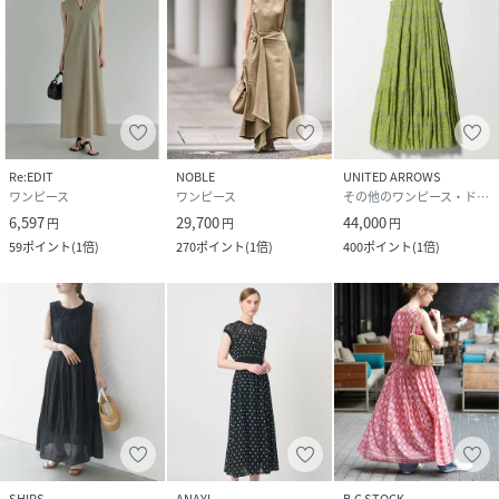
Re:EDIT
NOBLE
UNITED ARROWS
ワンピース
ワンピース
その他のワンピース・ドレス
6,597
29,700
44,000
円
円
円
59
ポイント
(
1倍
)
270
ポイント
(
1倍
)
400
ポイント
(
1倍
)
SHIPS
ANAYI
B.C STOCK