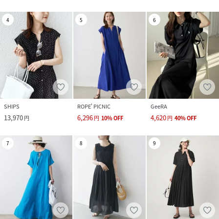
4
5
6
SHIPS
ROPE' PICNIC
GeeRA
13,970
6,296
4,620
円
円
10
%
OFF
円
40
%
OFF
7
8
9