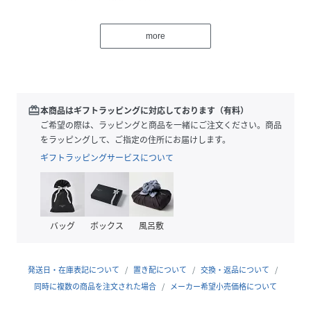
大人っぽい単色の花柄と、女性らしい華やかなシルエット
が、ドラマティックな装いを演出してくれる一枚です。
more
合わせる物で暑い季節から秋口まで楽しんで頂けるアイテム
です。テーラードジャケットやデニムブルゾンなど、甘辛の
MIXコーデもおすすめ。
※手洗い可能です。
redeem
本商品はギフトラッピングに対応しております（有料）
ご希望の際は、ラッピングと商品を一緒にご注文ください。商品
【スタッフコメント】
をラッピングして、ご指定の住所にお届けします。
淡いシンプルなカラーリングながらフラワープリントが着映
ギフトラッピングサービスについて
えするワンピース。
落ち感があり歩く度にふわっと揺れるシルエットがとても綺
麗な一枚です。
ポリエステル素材でシワになりにくく、薄い素材感なのでさ
バッグ
ボックス
風呂敷
らっと軽い着心地です。
サイドに入ったギャザーが女性らしく、ウエストより少し下
目に入っている為、可愛らしすぎないおしゃれポイントに。
発送日・在庫表記について
置き配について
交換・返品について
薄っすらと透け感のある生地で夏も一枚で素敵ですが、秋に
同時に複数の商品を注文された場合
メーカー希望小売価格について
着ても浮かない落ち着いたカラーなので、様々なシーズン着