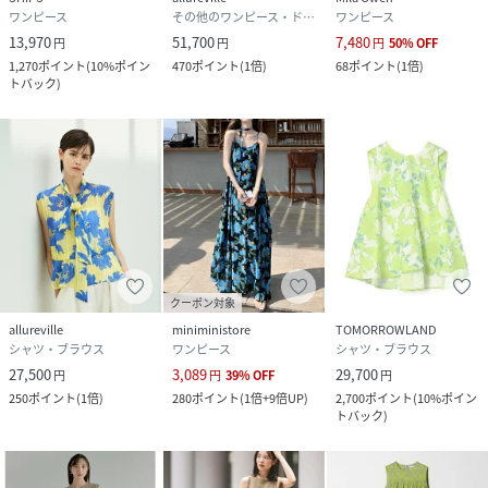
ワンピース
その他のワンピース・ドレス
ワンピース
13,970
51,700
7,480
円
円
円
50
%
OFF
1,270
ポイント
(
10%ポイン
470
ポイント
(
1倍
)
68
ポイント
(
1倍
)
トバック
)
クーポン対象
allureville
miniministore
TOMORROWLAND
シャツ・ブラウス
ワンピース
シャツ・ブラウス
27,500
3,089
29,700
円
円
39
%
OFF
円
250
ポイント
(
1倍
)
280
ポイント
(
1倍+9倍UP
)
2,700
ポイント
(
10%ポイン
トバック
)