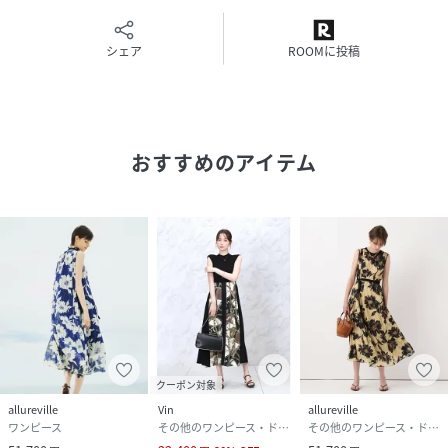
ていただけます。
寒い時期はジャケットやライダース、ブーツなどで◎
リボンは取り外し可能で、ネックに付けたりと様々なアレン
シェア
ROOMに投稿
ジが楽しめます。
幅広い身長の方におすすめです。
※照明の関係により、実際よりも色味が違って見える場合が
おすすめのアイテム
ございます。
またパソコン・スマートフォンなどの環境により、製品と画
像のカラーが異なる場合もございます。
予めご了承ください。
性別タイプ
レディース
原産国
日本
素材
本体：ポリエステル100％ キャミソール（付属
クーポン対象
品）：ポリエステル100％
allureville
Vin
allureville
ワンピース
その他のワンピース・ドレス
その他のワンピース・ドレス
サイズ
01(S)、02(M)