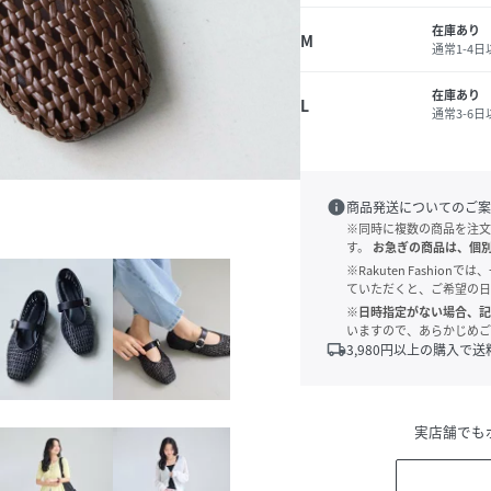
在庫あり
M
通常1-4
在庫あり
L
通常3-6
info
商品発送についてのご案
※同時に複数の商品を注文
す。
お急ぎの商品は、個
※Rakuten Fashi
ていただくと、ご希望の日
※日時指定がない場合、記
いますので、あらかじめご
local_shipping
3,980
円以上の購入で送
実店舗でも