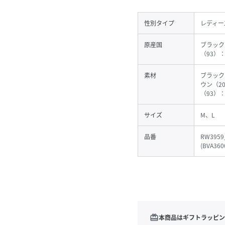
性別タイプ
レディー
原産国
ブラック
（93）
素材
ブラック
ウン（2
（93）
サイズ
M、L
品番
RW3959
(
BVA360
redeem
本商品はギフトラッピン