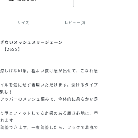
サイズ
レビュー(0)
すぎないメッシュメリージェーン
r】【26SS】
も涼しげな印象。程よい抜け感が出せて、こなれ感
ネイルを気にせず着用いただけます。透けるタイプ
果も！
とアッパーのメッシュ編みで、全体的に柔らかい足
かり甲とフィットして安定感のある履き心地に。甲
くれます
を調整できます。一度調整したら、フックで着脱で