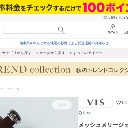
[楽天銀行]もれ
熊本県を中心とする地震の影響による配送遅延のお知らせ
カテゴリから探す
セールから探す
すべてのアイテム
メリージェーン
favorite_border
お気
1
/
25
Juze
sell
メッシュメリージ