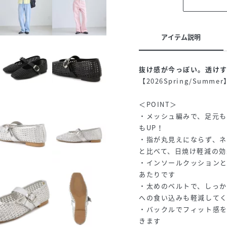
アイテム説明
抜け感が今っぽい。透け
【2026Spring/Summe
＜POINT＞
・メッシュ編みで、足元
もUP！
・指が丸見えにならず、
と比べて、日焼け軽減の効
・インソールクッション
あたりです
・太めのベルトで、しっ
への食い込みも軽減して
・バックルでフィット感
きます