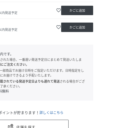
favorite_border
かごに追加
日以内発送予定
favorite_border
かごに追加
日以内発送予定
内です。
された場合、一番遅い発送予定日にまとめて発送いたしま
別にご注文ください。
onでは、一部商品でお届け日時をご指定いただけます。日時指定をし
にお届けできるよう手配いたします。
載されている発送予定日よりも遅れて発送
される場合がござ
了承ください。
料無料
ポイントが貯まります！
詳しくはこちら
店舗を探す