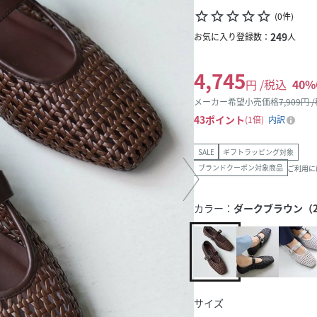
star_border
star_border
star_border
star_border
star_border
(
0
件
)
249
お気に入り登録数：
人
4,745
円 /税込
40
%
メーカー希望小売価格
7,909
円 
43
ポイント
1倍
内訳
SALE
ギフトラッピング対象
ブランドクーポン対象商品
ご利用に
カラー：
ダークブラウン（2
サイズ