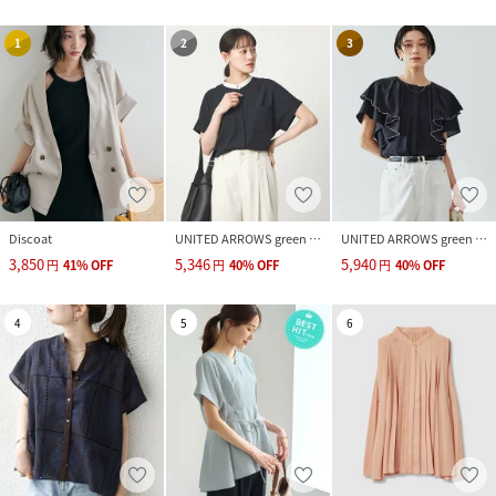
1
2
3
Discoat
UNITED ARROWS green label relaxing
UNITED ARROWS green label relaxing
3,850
5,346
5,940
円
41
%
OFF
円
40
%
OFF
円
40
%
OFF
4
5
6