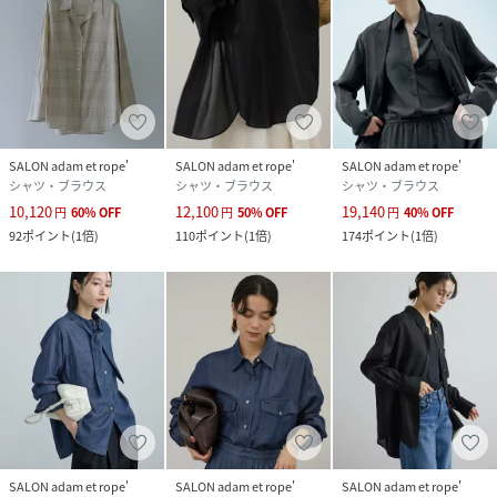
生地の厚さ：薄手
-----------------------------
性別タイプ
レディース
原産国
オフホワイト（15）：中国｜ベージュ（27）：
SALON adam et rope'
SALON adam et rope'
SALON adam et rope'
中国｜サックス（48）：中国
シャツ・ブラウス
シャツ・ブラウス
シャツ・ブラウス
10,120
12,100
19,140
円
60
%
OFF
円
50
%
OFF
円
40
%
OFF
素材
オフホワイト（15）：コットン 100%｜ベージ
92
ポイント
(
1倍
)
110
ポイント
(
1倍
)
174
ポイント
(
1倍
)
ュ（27）：コットン 100%｜サックス（48）：
コットン 100%
サイズ
F
クリーニング
オフホワイト（15）：手洗い・漂白、タンブル
乾燥、ドライクリーニング禁止
ベージュ（27）：手洗い・漂白、タンブル乾
燥、ドライクリーニング禁止
サックス（48）：手洗い・漂白、タンブル乾
燥、ドライクリーニング禁止
SALON adam et rope'
SALON adam et rope'
SALON adam et rope'