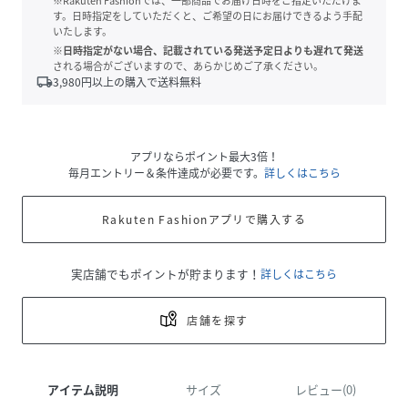
※Rakuten Fashionでは、一部商品でお届け日時をご指定いただけま
す。日時指定をしていただくと、ご希望の日にお届けできるよう手配
いたします。
※日時指定がない場合、記載されている発送予定日よりも遅れて発送
される場合がございますので、あらかじめご了承ください。
local_shipping
3,980
円以上の購入で送料無料
アプリならポイント最大3倍！
毎月エントリー＆条件達成が必要です。
詳しくはこちら
Rakuten Fashionアプリで購入する
実店舗でもポイントが貯まります！
詳しくはこちら
店舗を探す
アイテム説明
サイズ
レビュー(0)