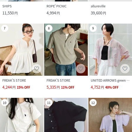
SHIPS
ROPE' PICNIC
allureville
11,550
4,994
39,600
円
円
円
7
8
9
FREAK’S STORE
FREAK’S STORE
UNITED ARROWS green label relaxing
4,244
5,335
4,752
円
15
%
OFF
円
11
%
OFF
円
40
%
OFF
10
11
12