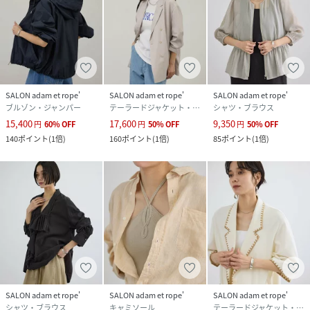
SALON adam et rope'
SALON adam et rope'
SALON adam et rope'
ブルゾン・ジャンパー
テーラードジャケット・ブレザー
シャツ・ブラウス
15,400
17,600
9,350
円
60
%
OFF
円
50
%
OFF
円
50
%
OFF
140
ポイント
(
1倍
)
160
ポイント
(
1倍
)
85
ポイント
(
1倍
)
SALON adam et rope'
SALON adam et rope'
SALON adam et rope'
シャツ・ブラウス
キャミソール
テーラードジャケット・ブレザー