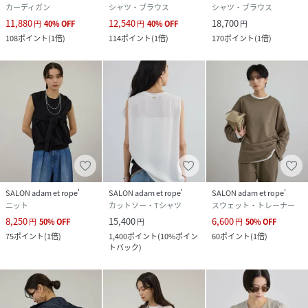
カーディガン
シャツ・ブラウス
シャツ・ブラウス
11,880
12,540
18,700
円
40
%
OFF
円
40
%
OFF
円
108
ポイント
(
1倍
)
114
ポイント
(
1倍
)
170
ポイント
(
1倍
)
SALON adam et rope'
SALON adam et rope'
SALON adam et rope'
ニット
カットソー・Tシャツ
スウェット・トレーナー
8,250
15,400
6,600
円
50
%
OFF
円
円
50
%
OFF
75
ポイント
(
1倍
)
1,400
ポイント
(
10%ポイン
60
ポイント
(
1倍
)
トバック
)