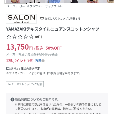
ベージュ（27）
オフホワイト（15）
サックス（48）
favorite_border
お気に入りショップに登録する
YAMAZAKIテキスタイルニュアンスコットンシャツ
star_border
star_border
star_border
star_border
star_border
(
0
件
)
13,750
円 /税込
50
%OFF
メーカー希望小売価格
27,500
円 /税込
125
ポイント
1倍
内訳
local_shipping
通常3-6日以内発送予定
※サイズ・カラーによりお届け日が異なる場合があります。
SALE
ギフトラッピング対象
info
商品発送についてのご案内です。
※同時に複数の商品を注文された場合、一番遅い発送予定日にまとめ
て発送いたします。
お急ぎの商品は、個別にご注文ください。