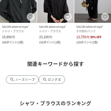
SALON adam et rope'
SALON adam et rope'
SALON adam et rope'
シャツ・ブラウス
シャツ・ブラウス
その他のパンツ
19,800
23,100
13,750
円
円
円
50
%
OFF
180
ポイント
(
1倍
)
210
ポイント
(
1倍
)
125
ポイント
(
1倍
)
関連キーワードから探す
search
search
ノースリーブ
ロング丈
シャツ・ブラウス
のランキング