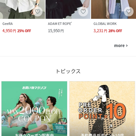
GeeRA
ADAM ET ROPE'
GLOBAL WORK
4,950
15,950
3,231
円
25
%
OFF
円
円
28
%
OFF
more
navigate_next
トピックス