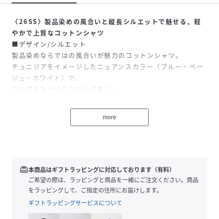
〈26SS〉製品染めの風合いと縦長シルエットで魅せる、軽
やかで上質なコットンシャツ
■デザイン/シルエット
製品染めならではの風合いが魅力のコットンシャツ。
チュニジアをイメージしたニュアンスカラー（ブルー・ベー
ジュ・ホワイト）で、
シンプルながらこなれた印象に。
70年代ヴィンテージライクな縦長シルエットと程よいゆとり
で、
more
リラックス感がありつつもすっきり細見えを叶える一枚。
軽やかに羽織れるデザインで、日差し対策や冷房対策として
も活躍します。
■素材
redeem
本商品はギフトラッピングに対応しております（有料）
静岡・山?テキスタイルの高品質コットンを使用。
ご希望の際は、ラッピングと商品を一緒にご注文ください。商品
細番手・高密度・強撚糸による軽やかでさらりとした肌触り
をラッピングして、ご指定の住所にお届けします。
が特徴。
ギフトラッピングサービスについて
薄手で軽く、透けにくさとシャリ感を兼ね備え、通気性にも