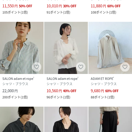
11,550
10,010
11,880
円
50
%
OFF
円
30
%
OFF
円
60
%
OFF
105
ポイント
(
1倍
)
91
ポイント
(
1倍
)
108
ポイント
(
1倍
)
SALON adam et rope'
SALON adam et rope'
ADAM ET ROPE'
シャツ・ブラウス
シャツ・ブラウス
シャツ・ブラウス
22,000
10,560
9,680
円
円
40
%
OFF
円
60
%
OFF
200
ポイント
(
1倍
)
96
ポイント
(
1倍
)
88
ポイント
(
1倍
)