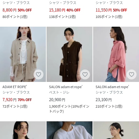
シャツ・ブラウス
シャツ・ブラウス
シャツ・ブラウス
品番
RW3779_SHH36300
(
SHH36300-27-099 RW3779
)
8,800
15,180
11,550
円
50
%
OFF
円
40
%
OFF
円
50
%
OFF
80
ポイント
(
1倍
)
138
ポイント
(
1倍
)
105
ポイント
(
1倍
)
ADAM ET ROPE'
SALON adam et rope'
SALON adam et rope'
シャツ・ブラウス
ベスト・ジレ
シャツ・ブラウス
7,920
20,900
23,100
円
70
%
OFF
円
円
72
ポイント
(
1倍
)
1,900
ポイント
(
10%ポイン
210
ポイント
(
1倍
)
トバック
)