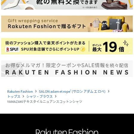
Rakuten Fashion
SALON adam et rope' (サロン アダム エ ロペ)
navigate_next
navigate_next
トップス
シャツ・ブラウス
navigate_next
navigate_next
YAMAZAKIテキスタイルニュアンスコットンシャツ