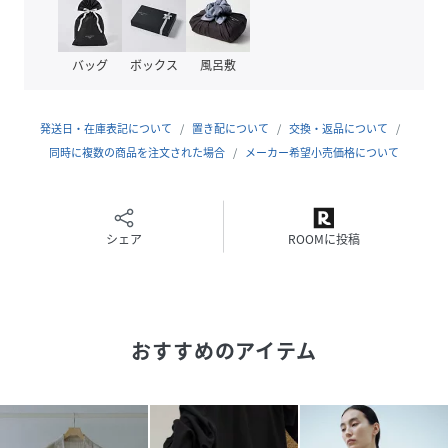
優れているため、
夏の紫外線対策や暑い季節も快適に着用いただける上質素材
です。
バッグ
ボックス
風呂敷
■コーディネート
一枚着としてはもちろん、タンクトップやTシャツにさらっ
発送日・在庫表記について
置き配について
交換・返品について
と羽織る軽アウターとしても活躍。
同時に複数の商品を注文された場合
メーカー希望小売価格について
日差しよけや冷房対策として持ち歩きにも便利で、きれいめ
パンツからデニムまで幅広く合わせられます。
大人カジュアルからきれいめスタイルまで着回しやすい一枚
です。
シェア
ROOMに投稿
■モデル身長:166cm着用サイズ:F
-----------------------------
おすすめのアイテム
裏地：なし
光沢感：なし
透け感：ややあり
ポケット：あり
伸縮性：なし