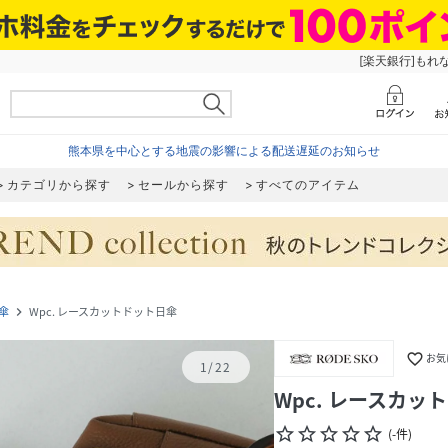
[楽天銀行]もれ
熊本県を中心とする地震の影響による配送遅延のお知らせ
カテゴリから探す
セールから探す
すべてのアイテム
傘
Wpc. レースカットドット日傘
navigate_next
favorite_border
お気
1
/
22
Wpc. レースカッ
star_border
star_border
star_border
star_border
star_border
(
-
件
)