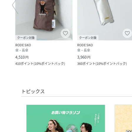
クーポン対象
クーポン対象
RODE SKO
RODE SKO
傘・長傘
傘・長傘
4,510
3,960
円
円
ク
)
410
ポイント
(
10%ポイントバック
)
360
ポイント
(
10%ポイントバック
)
トピックス