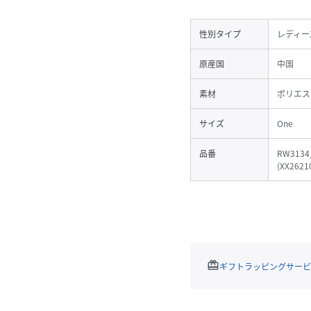
性別タイプ
レディー
原産国
中国
素材
ポリエス
サイズ
One
品番
RW3134
(
XX2621
redeem
ギフトラッピングサービ