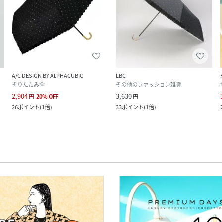
A/C DESIGN BY ALPHACUBIC
LBC
折りたたみ傘
その他のファッション雑貨
2,904
3,630
円
20
%
OFF
円
26
ポイント
(
1倍
)
33
ポイント
(
1倍
)