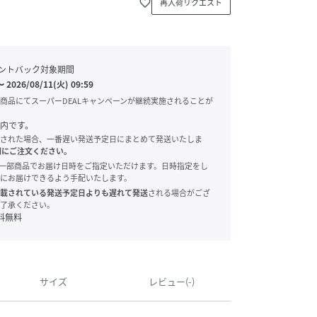
favorite_border
再入荷リクエスト
ントバック対象期間
〜
2026/08/11(火) 09:59
商品にてスーパーDEALキャンペーンが継続実施されることが
内です。
された場合、一番遅い発送予定日にまとめて発送いたしま
別にご注文ください。
onでは、一部商品でお届け日時をご指定いただけます。日時指定をし
にお届けできるよう手配いたします。
載されている発送予定日よりも遅れて発送
される場合がござ
了承ください。
料無料
サイズ
レビュー(-)