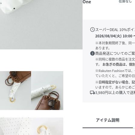
One
在庫なし
schedule
スーパーDEAL
10
%ポイ
2026/08/04(火) 10:00
※本対象期間終了後、同一
あります。
info
商品発送についてのご案
※同時に複数の商品を注文
す。
お急ぎの商品は、個
※Rakuten Fashi
ていただくと、ご希望の日
※日時指定がない場合、記
いますので、あらかじめご
local_shipping
3,980
円以上の購入で送
アイテム説明