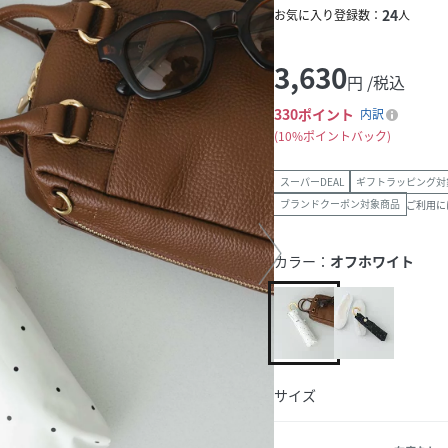
24
お気に入り登録数：
人
3,630
円 /税込
330
ポイント
内訳
10%ポイントバック
スーパーDEAL
ギフトラッピング対
ブランドクーポン対象商品
ご利用に
カラー：
オフホワイト
サイズ