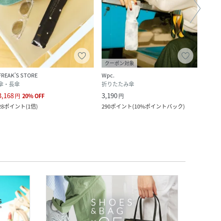
クーポン対象
FREAK’S STORE
Wpc.
FREAK
傘・長傘
折りたたみ傘
傘・
3,168
3,190
2,640
円
20
%
OFF
円
28
ポイント
(
1倍
)
290
ポイント
(
10%ポイントバック
)
24
ポ