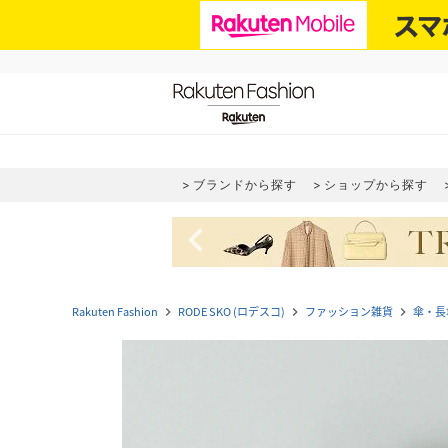
ブランドから探す
ショップから探す
navigate_before
Rakuten Fashion
RODE SKO (ロデスコ)
ファッション雑貨
傘・長
navigate_next
navigate_next
navigate_next