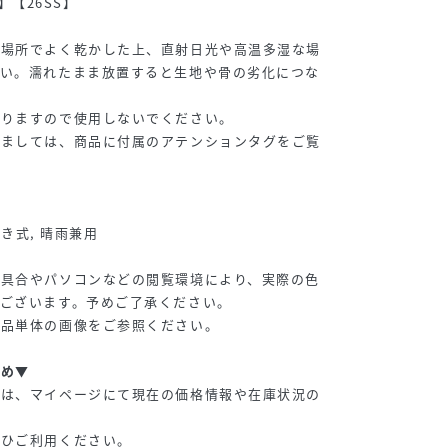
er】【26SS】
い場所でよく乾かした上、直射日光や高温多湿な場
さい。濡れたまま放置すると生地や骨の劣化につな
ありますので使用しないでください。
しましては、商品に付属のアテンションタグをご覧
開き式, 晴雨兼用
り具合やパソコンなどの閲覧環境により、実際の色
ございます。予めご了承ください。
商品単体の画像をご参照ください。
すめ▼
品は、マイページにて現在の価格情報や在庫状況の
ぜひご利用ください。