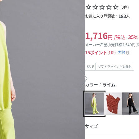
star_border
star_border
star_border
star_border
star_border
(
0
件
)
183
お気に入り登録数：
人
1,716
円 /税込
35
%
メーカー希望小売価格
2,640
円 
15
ポイント
1倍
内訳
SALE
ギフトラッピング対象外
カラー：
ライム
サイズ