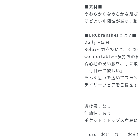
■素材■
やわらかくなめらかな肌
ほどよい伸縮性があり、
■DRCbranshesとは？■
Daily…毎日
Relax…力を抜いて、く
Comfortable…気持ち
着心地の良い服を、手に
『毎日着て欲しい』
そんな思いを込めてブラ
デイリーウェアをご提案
-----
透け感：なし
伸縮性：あり
ポケット：トップス右脇
＃drc＃おとこのこ＃お