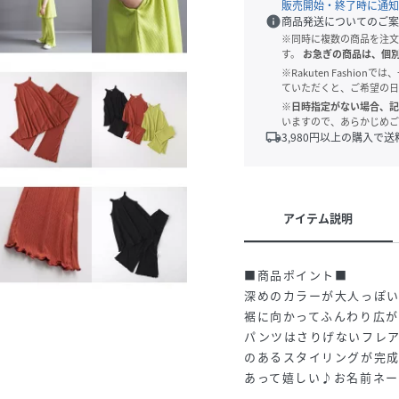
販売開始・終了時に通知
info
商品発送についてのご案
※同時に複数の商品を注文
す。
お急ぎの商品は、個
※Rakuten Fashi
ていただくと、ご希望の日
※日時指定がない場合、記
いますので、あらかじめご
local_shipping
3,980
円以上の購入で送
アイテム説明
■商品ポイント■
深めのカラーが大人っぽ
裾に向かってふんわり広
パンツはさりげないフレ
のあるスタイリングが完成
あって嬉しい♪お名前ネー