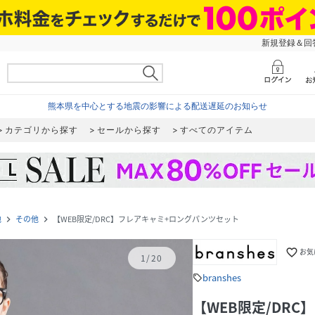
新規登録＆回答
熊本県を中心とする地震の影響による配送遅延のお知らせ
カテゴリから探す
セールから探す
すべてのアイテム
他
その他
【WEB限定/DRC】フレアキャミ+ロングパンツセット
navigate_next
navigate_next
favorite_border
お気
1
/
20
branshes
sell
【WEB限定/DR