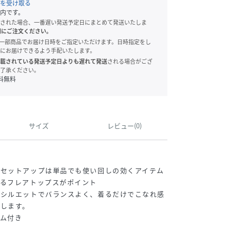
を受け取る
内です。
された場合、一番遅い発送予定日にまとめて発送いたしま
別にご注文ください。
onでは、一部商品でお届け日時をご指定いただけます。日時指定をし
にお届けできるよう手配いたします。
載されている発送予定日よりも遅れて発送
される場合がござ
了承ください。
料無料
サイズ
レビュー(0)
いセットアップは単品でも使い回しの効くアイテム
がるフレアトップスがポイント
アシルエットでバランスよく、着るだけでこなれ感
します。
ム付き