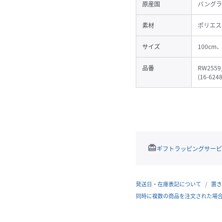
原産国
バングラ
素材
ポリエス
サイズ
100cm
品番
RW2559
(
16-624
redeem
ギフトラッピングサービ
発送日・在庫表記について
置き
同時に複数の商品を注文された場