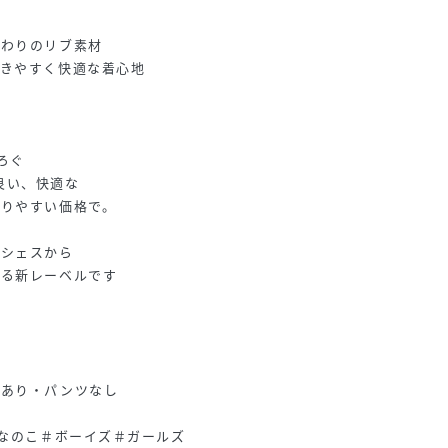
ざわりのリブ素材
動きやすく快適な着心地
つろぐ
の良い、快適な
取りやすい価格で。
ンシェスから
する新レーベルです
にあり・パンツなし
んなのこ＃ボーイズ＃ガールズ