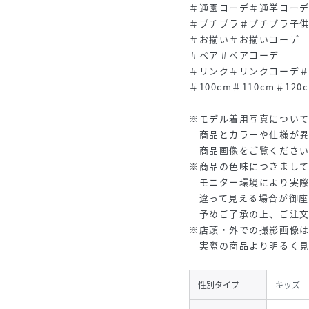
＃通園コーデ＃通学コー
＃プチプラ＃プチプラ子
＃お揃い＃お揃いコーデ
＃ペア＃ペアコーデ
＃リンク＃リンクコーデ
＃100cm＃110cm＃120
※モデル着用写真につい
商品とカラーや仕様が異
商品画像をご覧ください
※商品の色味につきまして
モニター環境により実際
違って見える場合が御座
予めご了承の上、ご注文
※店頭・外での撮影画像
実際の商品より明るく見
性別タイプ
キッズ