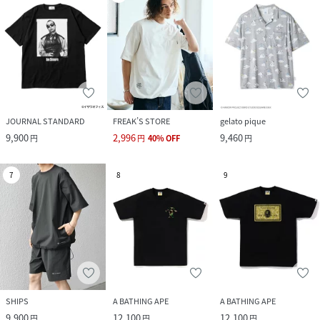
JOURNAL STANDARD
FREAK’S STORE
gelato pique
9,900
2,996
9,460
円
円
40
%
OFF
円
7
8
9
SHIPS
A BATHING APE
A BATHING APE
9,900
12,100
12,100
円
円
円