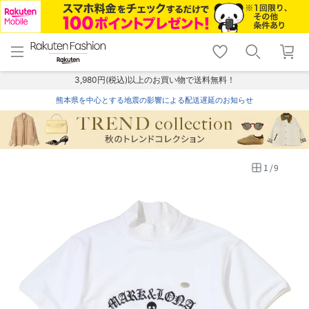
menu
home
search
favorite_border
shopping_cart
lock_outline
メニュー
トップ
検索
お気に入り
カート
ログイン
3,980円(税込)以上のお買い物で送料無料！
熊本県を中心とする地震の影響による配送遅延のお知らせ
1
/
9