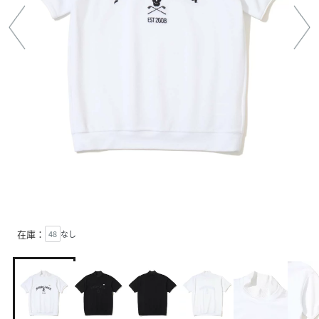
在庫：
48
なし