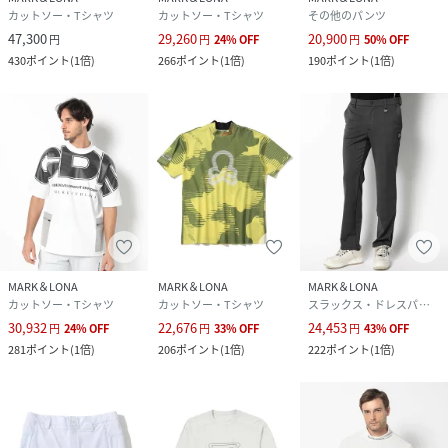
カットソー・Tシャツ
カットソー・Tシャツ
その他のパンツ
47,300
29,260
20,900
円
円
24
%
OFF
円
50
%
OFF
430
ポイント
(
1倍
)
266
ポイント
(
1倍
)
190
ポイント
(
1倍
)
MARK＆LONA
MARK＆LONA
MARK＆LONA
カットソー・Tシャツ
カットソー・Tシャツ
スラックス・ドレスパンツ
30,932
22,676
24,453
円
24
%
OFF
円
33
%
OFF
円
43
%
OFF
281
ポイント
(
1倍
)
206
ポイント
(
1倍
)
222
ポイント
(
1倍
)