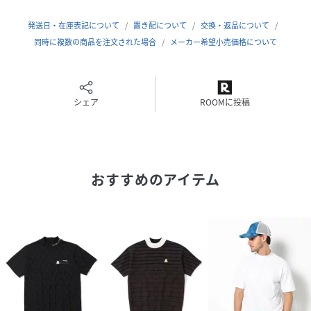
発送日・在庫表記について
置き配について
交換・返品について
素材
本体：ナイロン85%,ポリウレタン15% リブ：ポ
リエステル98%,ナイロン1%,ポリウレタン1%
同時に複数の商品を注文された場合
メーカー希望小売価格について
サイズ
48
クリーニング
ご家庭で洗濯が可能です。
シェア
ROOMに投稿
品番
RW2498_MLM
(
MLM-6A-AA08-011-010 RW2498
)
おすすめのアイテム