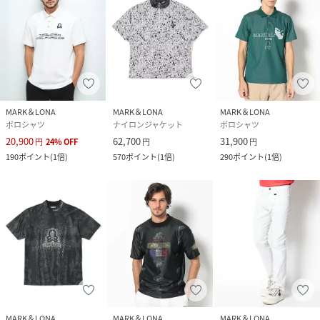
MARK＆LONA
MARK＆LONA
MARK＆LONA
ポロシャツ
ナイロンジャケット
ポロシャツ
20,900
62,700
31,900
円
24
%
OFF
円
円
190
ポイント
(
1倍
)
570
ポイント
(
1倍
)
290
ポイント
(
1倍
)
MARK＆LONA
MARK＆LONA
MARK＆LONA