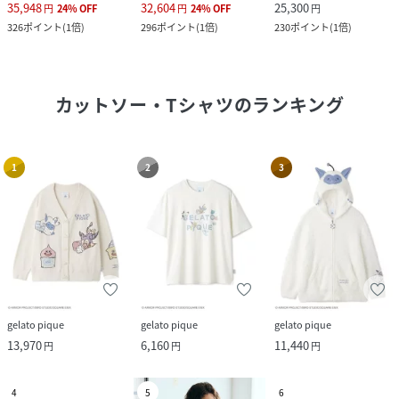
35,948
32,604
25,300
円
24
%
OFF
円
24
%
OFF
円
326
ポイント
(
1倍
)
296
ポイント
(
1倍
)
230
ポイント
(
1倍
)
カットソー・Tシャツ
のランキング
1
2
3
gelato pique
gelato pique
gelato pique
13,970
6,160
11,440
円
円
円
4
5
6