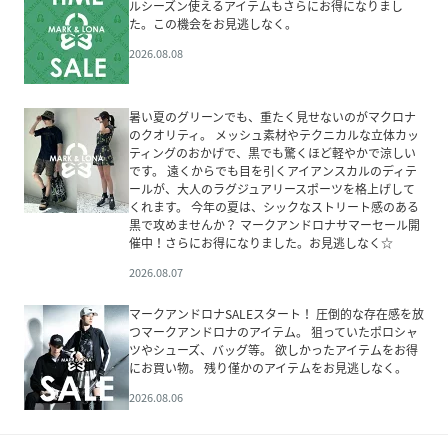
ルシーズン使えるアイテムもさらにお得になりまし
た。この機会をお見逃しなく。
2026.08.08
暑い夏のグリーンでも、重たく見せないのがマクロナ
のクオリティ。 メッシュ素材やテクニカルな立体カッ
ティングのおかげで、黒でも驚くほど軽やかで涼しい
です。 遠くからでも目を引くアイアンスカルのディテ
ールが、大人のラグジュアリースポーツを格上げして
くれます。 今年の夏は、シックなストリート感のある
黒で攻めませんか？ マークアンドロナサマーセール開
催中！さらにお得になりました。お見逃しなく☆
2026.08.07
マークアンドロナSALEスタート！ 圧倒的な存在感を放
つマークアンドロナのアイテム。 狙っていたポロシャ
ツやシューズ、バッグ等。 欲しかったアイテムをお得
にお買い物。 残り僅かのアイテムをお見逃しなく。
2026.08.06