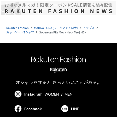
Rakuten Fashion
MARK＆LONA (マークアンドロナ)
トップス
navigate_next
navigate_next
navigate_next
カットソー・Tシャツ
Sovereign Pile Mock Neck Tee | MEN
navigate_next
Instagram
WOMEN
/
MEN
Facebook
LINE