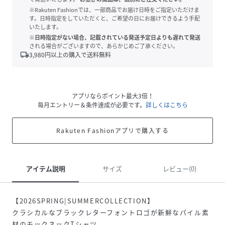
※Rakuten Fashionでは、一部商品でお届け日時をご指定いただけま
す。日時指定をしていただくと、ご希望の日にお届けできるよう手配
いたします。
※日時指定がない場合、記載されている発送予定日よりも遅れて発送
される場合がございますので、あらかじめご了承ください。
local_shipping
3,980
円以上の購入で送料無料
アプリならポイント最大3倍！
毎月エントリー＆条件達成が必要です。
詳しくはこちら
Rakuten Fashionアプリで購入する
アイテム説明
サイズ
レビュー(0)
【2026SPRING|SUMMERCOLLECTION】
クラシカルなブラックレターフォントロゴが新鮮なパイル素
材のモックネックTシャツ。