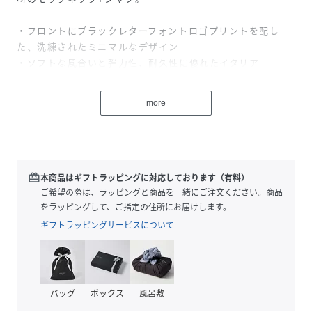
・フロントにブラックレターフォントロゴプリントを配し
た、洗練されたミニマルなデザイン
・ソフトな風合いと弾力性、耐久性に優れたイタリア
【Carvico社】の再生ナイロン【ECONYL?(エコニル)】を含
む【PANTELLERIA】を使用
more
・吸水速乾、接触冷感機能で、常にドライでクールな肌触り
・首元はソフトな編み立てリブで、締め付けのない快適な着
用感
・左胸にオーバル型の手付けプレートを配置したアクセント
・身体の自然なラインに沿ったレギュラーフィットシルエッ
redeem
本商品はギフトラッピングに対応しております（有料）
ト
ご希望の際は、ラッピングと商品を一緒にご注文ください。商品
をラッピングして、ご指定の住所にお届けします。
高機能素材とミニマルデザインが融合したラウンドからタウ
ギフトラッピングサービスについて
ンユースまでシーンを選ばず活躍する1枚です。
性別タイプ
メンズ
バッグ
ボックス
風呂敷
原産国
中国製