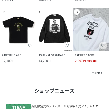
10
11
12
A BATHING APE
JOURNAL STANDARD
FREAK’S STORE
12,100
13,200
2,997
円
円
円
50
%
OFF
more
navigate_next
ショップニュース
期間限定夏のタイムセール開催中！夏アイテムもオー