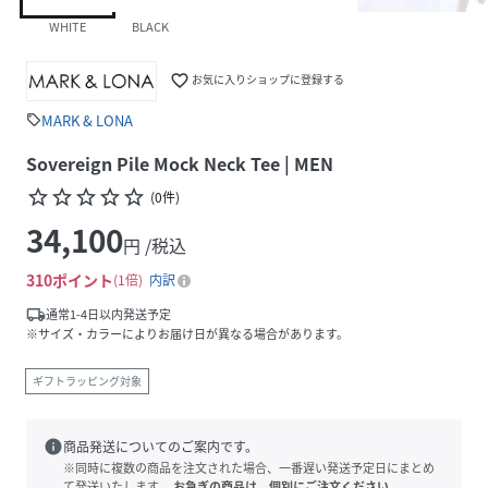
WHITE
BLACK
favorite_border
お気に入りショップに登録する
MARK & LONA
sell
Sovereign Pile Mock Neck Tee | MEN
star_border
star_border
star_border
star_border
star_border
(
0
件
)
34,100
円 /税込
310
ポイント
1倍
内訳
local_shipping
通常1-4日以内発送予定
※サイズ・カラーによりお届け日が異なる場合があります。
ギフトラッピング対象
info
商品発送についてのご案内です。
※同時に複数の商品を注文された場合、一番遅い発送予定日にまとめ
て発送いたします。
お急ぎの商品は、個別にご注文ください。