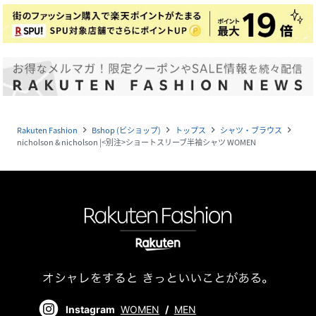
Rakuten Fashion
Bshop (ビショップ)
トップス
シャツ・ブラウス
navigate_next
navigate_next
navigate_next
navigate_next
nicholson & nicholson |<別注>ショートスリーブ半袖シャツ WOMEN
Instagram
WOMEN
/
MEN