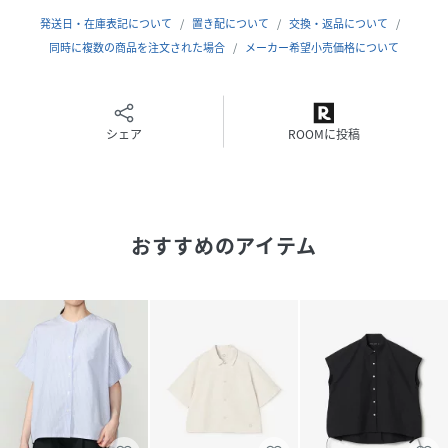
す。
発送日・在庫表記について
置き配について
交換・返品について
身長167B77W58H87着用サイズ：38
同時に複数の商品を注文された場合
メーカー希望小売価格について
性別タイプ
レディース
シェア
ROOMに投稿
原産国
日本
素材
綿100％
サイズ
38[0138]
おすすめのアイテム
品番
RW2397_BSG261L104
(
BSG261L104-0040-076-h RW2397
)