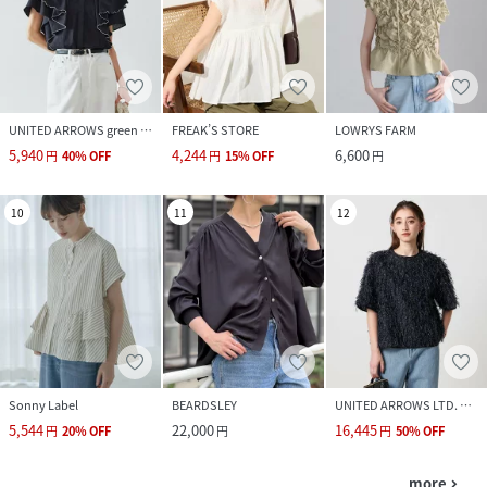
UNITED ARROWS green label relaxing
FREAK’S STORE
LOWRYS FARM
5,940
4,244
6,600
円
40
%
OFF
円
15
%
OFF
円
10
11
12
Sonny Label
BEARDSLEY
UNITED ARROWS LTD. OUTLET
5,544
22,000
16,445
円
20
%
OFF
円
円
50
%
OFF
more
navigate_next