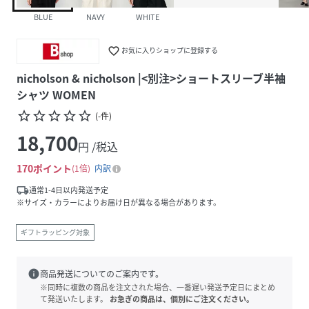
BLUE
NAVY
WHITE
favorite_border
お気に入りショップに登録する
nicholson & nicholson |<別注>ショートスリーブ半袖
シャツ WOMEN
star_border
star_border
star_border
star_border
star_border
(
-
件
)
18,700
円 /税込
170
ポイント
1倍
内訳
local_shipping
通常1-4日以内発送予定
※サイズ・カラーによりお届け日が異なる場合があります。
ギフトラッピング対象
info
商品発送についてのご案内です。
※同時に複数の商品を注文された場合、一番遅い発送予定日にまとめ
て発送いたします。
お急ぎの商品は、個別にご注文ください。