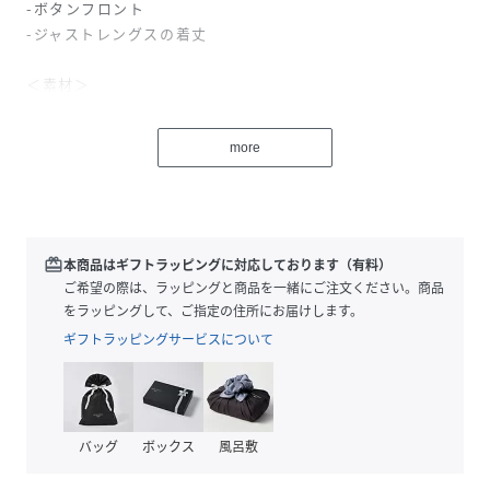
-ボタンフロント
-ジャストレングスの着丈
＜素材＞
-ソフトな風合いのワッシャー生地（別注）
-洗いざらしのようなナチュラルなシワ感
more
※着用、お取り扱いの際は商品についておりますアテンショ
ンタグ、洗濯ネームを必ずご確認ください。
※モデル撮影画像は、光の当たり具合やパソコンなどの閲覧
環境によって、実際の色味と異なって見える場合がございま
redeem
本商品はギフトラッピングに対応しております（有料）
す。商品の色味は商品単体で撮影した詳細画像をご参照くだ
ご希望の際は、ラッピングと商品を一緒にご注文ください。商品
さい。
をラッピングして、ご指定の住所にお届けします。
ギフトラッピングサービスについて
メーカー品番：TWIN
nicholson&nicholson|ニコルソンアンドニコルソン
マリンやミリタリーなどのカジュアル的要素とテーラードな
バッグ
ボックス
風呂敷
どの女性的要素を、独自のトレンドのフィルターを通して
MIXした新しいディリーウエアを提案しているブランドで