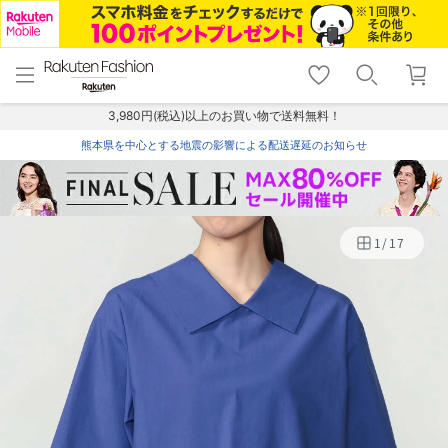
menu
home
search
favorite_border
shopping_cart
lock_outline
メニュー
トップ
検索
お気に入り
カート
ログイン
3,980円(税込)以上のお買い物で送料無料！
熊本県を中心とする地震の影響による配送遅延のお知らせ
1
/
17