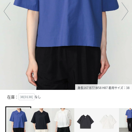
身長167 B77 W58 H87 着用サイズ：38
在庫：
38[0138]
なし