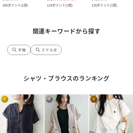
190
ポイント
(
1倍
)
119
ポイント
(
1倍
)
135
ポイント
(
1倍
)
関連キーワードから探す
search
search
半袖
ミドル丈
シャツ・ブラウス
のランキング
1
2
3