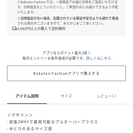
※Rakuten Fashionでは、一部商品でお届け日時をご指定いただけま
す。日時指定をしていただくと、ご希望の日にお届けできるよう手配
いたします。
※日時指定がない場合、記載されている発送予定日よりも遅れて発送
される場合がございますので、あらかじめご了承ください。
local_shipping
3,980
円以上の購入で送料無料
アプリならポイント最大3倍！
毎月エントリー＆条件達成が必要です。
詳しくはこちら
Rakuten Fashionアプリで購入する
アイテム説明
サイズ
レビュー(-)
＜デザイン＞
-前後2WAYで着用可能なプルオーバーブラウス
-ゆとりのあるサイズ感