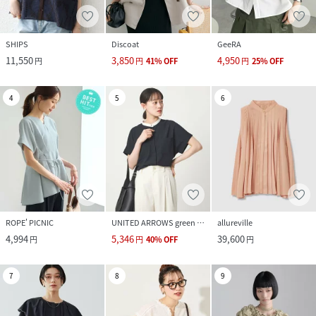
SHIPS
Discoat
GeeRA
11,550
3,850
4,950
円
円
41
%
OFF
円
25
%
OFF
4
5
6
ROPE' PICNIC
UNITED ARROWS green label relaxing
allureville
4,994
5,346
39,600
円
円
40
%
OFF
円
7
8
9