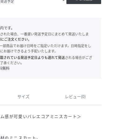
内発送予定
内です。
された場合、一番遅い発送予定日にまとめて発送いたしま
別にご注文ください。
onでは、一部商品でお届け日時をご指定いただけます。日時指定をし
にお届けできるよう手配いたします。
載されている発送予定日よりも遅れて発送
される場合がござ
了承ください。
料無料
サイズ
レビュー(0)
ーム感が可愛いバレエコアミニスカート＞
素材のミニスカート。