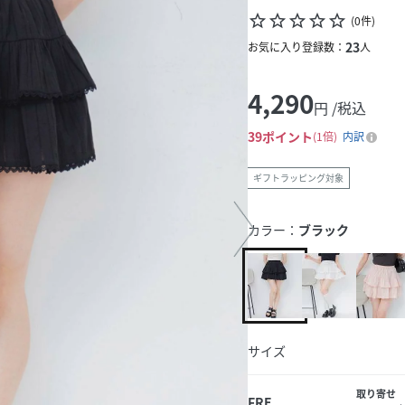
star_border
star_border
star_border
star_border
star_border
(
0
件
)
23
お気に入り登録数：
人
4,290
円 /税込
39
ポイント
1倍
内訳
ギフトラッピング対象
カラー：
ブラック
サイズ
取り寄せ
FRE