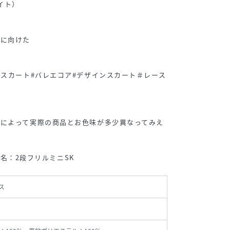
サイト）
子に向けた
ニスカート#バレエコア#デザインスカート＃レース
境によって実際の商品とお色味が多少異なってみえ
/品名：2段フリルミニSK
ス