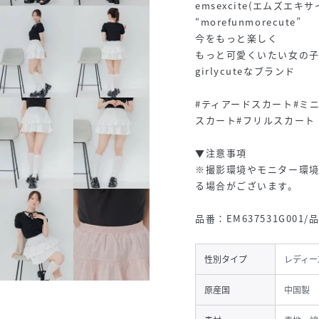
emsexcite(エムズエキ
“morefunmorecute”
今をもっと楽しく
もっと可愛くいたい女の
girlycuteなブランド
#ティアードスカート#ミ
スカート#フリルスカート
▼注意事項
※撮影環境やモニター環
る場合がございます。
品番：EM637531G001
性別タイプ
レディー
原産国
中国製