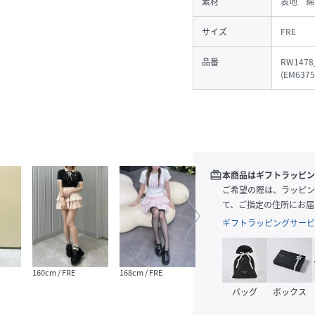
素材
表地 綿
サイズ
FRE
品番
RW1478
(
EM6375
redeem
本商品はギフトラッピン
ご希望の際は、ラッピン
て、ご指定の住所にお届
ギフトラッピングサービ
160cm / FRE
168cm / FRE
168cm / FRE
149cm
バッグ
ボックス