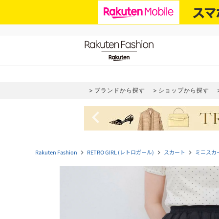
ブランドから探す
ショップから探す
navigate_before
Rakuten Fashion
RETRO GIRL (レトロガール)
スカート
ミニスカ
navigate_next
navigate_next
navigate_next