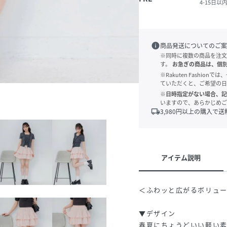
4-15日以
info
商品発送についてのご案
※同時に複数の商品を注文
す。
お急ぎの商品は、個
※Rakuten Fashi
ていただくと、ご希望の日
※日時指定がない場合、記
いますので、あらかじめご
local_shipping
3,980
円以上の購入で送
アイテム説明
＜ふわッと広がるボリュ
▼デザイン
春夏にちょうどいい軽い