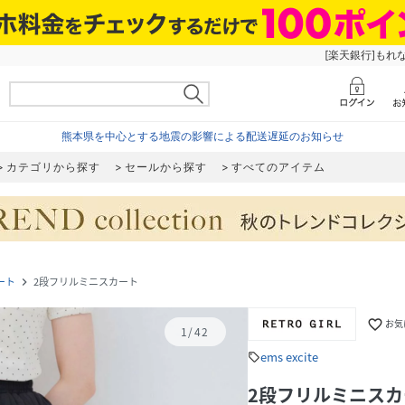
[楽天銀行]もれ
熊本県を中心とする地震の影響による配送遅延のお知らせ
カテゴリから探す
セールから探す
すべてのアイテム
ート
2段フリルミニスカート
navigate_next
favorite_border
お気
1
/
42
ems excite
sell
2段フリルミニスカ