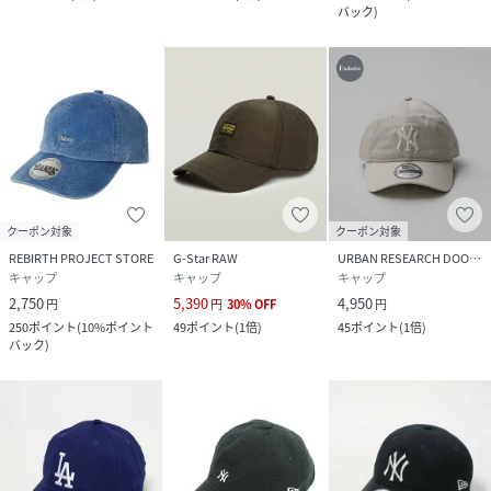
バック
)
クーポン対象
クーポン対象
REBIRTH PROJECT STORE
G-Star RAW
URBAN RESEARCH DOORS
キャップ
キャップ
キャップ
2,750
5,390
4,950
円
円
30
%
OFF
円
250
ポイント
(
10%ポイント
49
ポイント
(
1倍
)
45
ポイント
(
1倍
)
バック
)