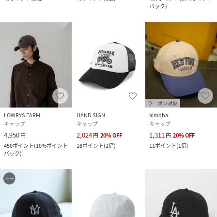
バック
)
クーポン対象
LOWRYS FARM
HAND SIGN
aimoha
キャップ
キャップ
キャップ
4,950
2,024
1,311
円
円
20
%
OFF
円
20
%
OFF
450
ポイント
(
10%ポイント
18
ポイント
(
1倍
)
11
ポイント
(
1倍
)
バック
)