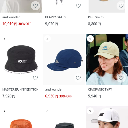
and wander
PEARLY GATES
Paul Smith
10,010
9,020
8,800
円
30
%
OFF
円
円
4
5
6
MASTER BUNNY EDITION
and wander
CIAOPANIC TYPY
7,920
6,930
5,940
円
円
30
%
OFF
円
7
8
9