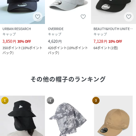
URBAN RESEARCH
OVERRIDE
BEAUTY&YOUTH UNITED ARROWS
キャップ
キャップ
キャップ
3,850
4,620
7,128
円
30
%
OFF
円
円
10
%
OFF
350
ポイント
(
10%ポイント
420
ポイント
(
10%ポイント
64
ポイント
(
1倍
)
バック
)
バック
)
その他の帽子
のランキング
1
2
3