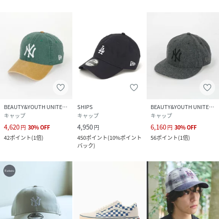
※サンプルにて撮影、採寸を行う為、実際にお届けする商品
と仕様やサイズが異なる場合がございます。予約時は生産の
都合上、お届け予定時期が前後する場合もございますので、
予めご了承下さい。
※光の当たり具合や撮影環境により色味が異なる場合がござ
います。正しい色味はスタジオ画像の色味をご参照くださ
い。
◆お気に入り登録でアイテム情報をゲット◆
気になるアイテムをお気に入り登録して、あなただけの欲し
BEAUTY&YOUTH UNITED ARROWS
SHIPS
BEAUTY&YOUTH UNITED ARROWS
いものリストを作成！
キャップ
キャップ
キャップ
いち早く特典情報をゲットして
4,620
4,950
6,160
円
30
%
OFF
円
円
30
%
OFF
42
ポイント
(
1倍
)
450
ポイント
(
10%ポイント
56
ポイント
(
1倍
)
バック
)
性別タイプ
メンズ
原産国
中国製
素材
本体:
ポリエステル100% 刺しゅう糸:
ポリエステル100%