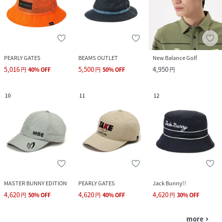
PEARLY GATES
BEAMS OUTLET
New Balance Golf
5,016
5,500
4,950
円
40
%
OFF
円
50
%
OFF
円
10
11
12
MASTER BUNNY EDITION
PEARLY GATES
Jack Bunny!!
4,620
4,620
4,620
円
50
%
OFF
円
40
%
OFF
円
30
%
OFF
more
navigate_next