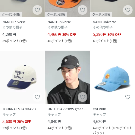
59FIFTY(R)を筆頭にあらゆるプロダクトを世へ送り続けてい
ます。
クーポン対象
クーポン対象
クーポン対象
NANO universe
NANO universe
NANO universe
■取扱方法
その他の帽子
その他の帽子
その他の帽子
皮膚に異常が発生した時は、すぐに着用をおやめください。
4,290
4,466
5,390
円
円
30
%
OFF
円
30
%
OFF
蛍光剤及び漂白剤入りの洗剤の使用と、もみ洗いを避け、短
39
ポイント
(
1倍
)
40
ポイント
(
1倍
)
49
ポイント
(
1倍
)
時間で軽くたたき洗いをしてください。洗濯機、脱水機、自
動乾燥機（タンブラー）のご使用はおやめください。色落ち
する場合がありますので、他の物と分けて洗ってください。
生地の性質上、水洗いで多少のしわ、縮みがあります。洗濯
後は、形を整えて陰干しをしてください。水や汗で濡れたま
ま、他の物と重ね合わせたり、放置したりしないようにして
ください。また長時間水に漬けないでください。こすった
り、先の尖ったもので引っかいたりしないでください。ピリ
ング（毛玉）の原因になります。保管する際は、できるだけ
湿気の少ない状態で保管し、定期的に風通しの良いところで
JOURNAL STANDARD
UNITED ARROWS green label relaxing
OVERRIDE
キャップ
キャップ
キャップ
陰干しを行ってください。ヒモやベルト等の、巻き込みや引
3,600
4,840
4,620
っ掛かりに十分にご注意ください。
円
20
%
OFF
円
円
32
ポイント
(
1倍
)
44
ポイント
(
1倍
)
420
ポイント
(
10%ポイント
バック
)