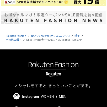
Rakuten Fashion
NANO universe (ナノユニバース)
帽子
navigate_next
navigate_next
navigate_next
その他の帽子
NEW ERA(R)/別注 920CS NM / MLB REFLAX CAP
navigate_next
Instagram
WOMEN
/
MEN