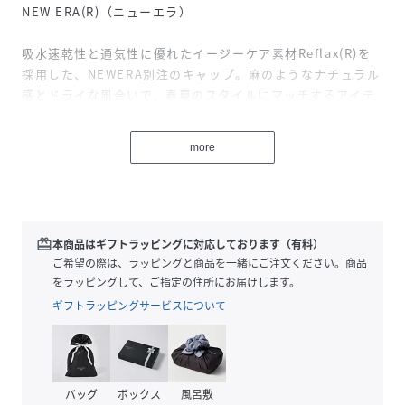
NEW ERA(R)（ニューエラ）
吸水速乾性と通気性に優れたイージーケア素材Reflax(R)を
採用した、NEWERA別注のキャップ。麻のようなナチュラル
感とドライな風合いで、春夏のスタイルにマッチするアイテ
ムです。
more
■別注ポイント
・吸水速乾性と通気性に優れたイージーケア素材Reflax(R)
を採用
■デザイン
redeem
本商品はギフトラッピングに対応しております（有料）
・ニューヨークメッツのチームロゴを刺繍
ご希望の際は、ラッピングと商品を一緒にご注文ください。商品
・バイカラーデザインがアクセントに
をラッピングして、ご指定の住所にお届けします。
・フロント部分に芯がなく柔らかな被り心地が特徴の
ギフトラッピングサービスについて
9TWENTYのシルエット
・後ろのアジャスターでサイズ調整が可能
■素材
バッグ
ボックス
風呂敷