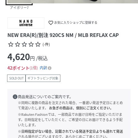
アイボリー7
favorite_border
お気に入りショップに登録する
NEW ERA(R)/別注 920CS NM / MLB REFLAX CAP
star_border
star_border
star_border
star_border
star_border
(
-
件
)
4,620
円 /税込
42
ポイント
1倍
内訳
SOLD OUT
ギフトラッピング対象
info
商品発送についてのご案内です。
※同時に複数の商品を注文された場合、一番遅い発送予定日にまとめ
て発送いたします。
お急ぎの商品は、個別にご注文ください。
※Rakuten Fashionでは、一部商品でお届け日時をご指定いただけま
す。日時指定をしていただくと、ご希望の日にお届けできるよう手配
いたします。
※日時指定がない場合、記載されている発送予定日よりも遅れて発送
される場合がございますので、あらかじめご了承ください。