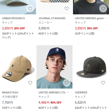
サイズ
Ｆ
品番
RW1255_670
URBAN RESEARCH
JOURNAL STANDARD
UNITED ARROWS green label relaxing
(
670-6139025-037-42 RW1255
)
キャップ
スニーカー
キャップ
3,850
9,900
3,850
円
30
%
OFF
円
円
30
%
OFF
350
ポイント
(
10%ポイント
90
ポイント
(
1倍
)
35
ポイント
(
1倍
)
バック
)
MANASTASH
UNITED ARROWS LTD. OUTLET
OVERRIDE
その他の帽子
キャップ
キャップ
7,700
4,488
6,820
円
円
40
%
OFF
円
70
ポイント
(
1倍
)
40
ポイント
(
1倍
)
620
ポイント
(
10%ポイント