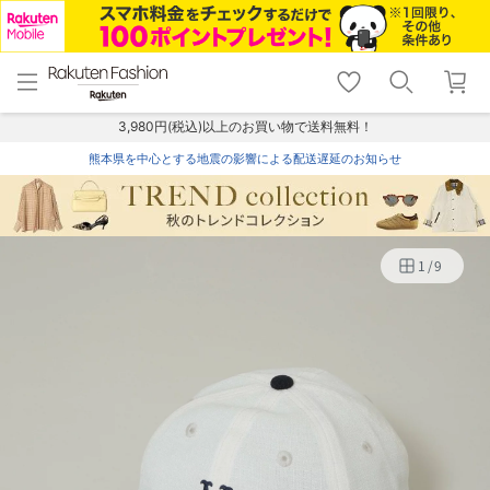
menu
home
search
favorite_border
shopping_cart
lock_outline
メニュー
トップ
検索
お気に入り
カート
ログイン
3,980円(税込)以上のお買い物で送料無料！
熊本県を中心とする地震の影響による配送遅延のお知らせ
1
/
9