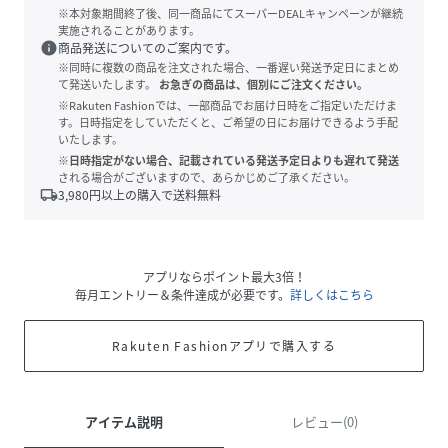
※本対象期間終了後、同一商品にてスーパーDEALキャンペーンが継続
実施されることがあります。
info
商品発送についてのご案内です。
※同時に複数の商品を注文された場合、一番遅い発送予定日にまとめ
て発送いたします。
お急ぎの商品は、個別にご注文ください。
※Rakuten Fashionでは、一部商品でお届け日時をご指定いただけま
す。日時指定をしていただくと、ご希望の日にお届けできるよう手配
いたします。
※日時指定がない場合、記載されている発送予定日よりも遅れて発送
される場合がございますので、あらかじめご了承ください。
local_shipping
3,980
円以上の購入で送料無料
アプリならポイント最大3倍！
毎月エントリー＆条件達成が必要です。
詳しくはこちら
Rakuten Fashionアプリで購入する
アイテム説明
レビュー(0)