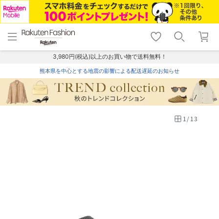
menu
home
search
favorite_border
shopping_cart
lock_outline
メニュー
トップ
検索
お気に入り
カート
ログイン
3,980円(税込)以上のお買い物で送料無料！
熊本県を中心とする地震の影響による配送遅延のお知らせ
1
/
13