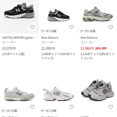
クーポン対象
クーポン対象
UNITED ARROWS green label relaxing
New Balance
New Balance
スニーカー
スニーカー
スニーカー
13,970
11,990
11,968
円
円
円
20
%
OFF
127
ポイント
(
1倍
)
1,090
ポイント
(
10%ポイン
2,176
ポイント
(
20%ポイン
トバック
)
トバック
)
クーポン対象
クーポン対象