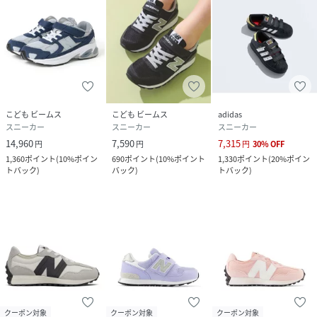
こども ビームス
こども ビームス
adidas
スニーカー
スニーカー
スニーカー
14,960
7,590
7,315
円
円
円
30
%
OFF
1,360
ポイント
(
10%ポイン
690
ポイント
(
10%ポイント
1,330
ポイント
(
20%ポイン
トバック
)
バック
)
トバック
)
クーポン対象
クーポン対象
クーポン対象