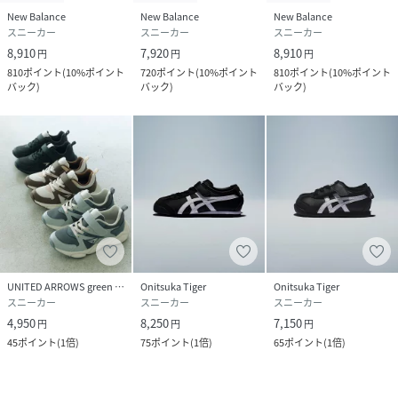
New Balance
New Balance
New Balance
スニーカー
スニーカー
スニーカー
8,910
7,920
8,910
円
円
円
810
ポイント
(
10%ポイント
720
ポイント
(
10%ポイント
810
ポイント
(
10%ポイント
バック
)
バック
)
バック
)
UNITED ARROWS green label relaxing
Onitsuka Tiger
Onitsuka Tiger
スニーカー
スニーカー
スニーカー
4,950
8,250
7,150
円
円
円
45
ポイント
(
1倍
)
75
ポイント
(
1倍
)
65
ポイント
(
1倍
)