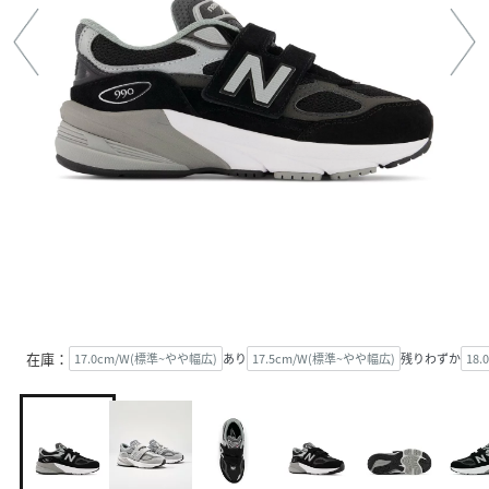
在庫：
17.0cm/W(標準~やや幅広)
あり
17.5cm/W(標準~やや幅広)
残りわずか
18