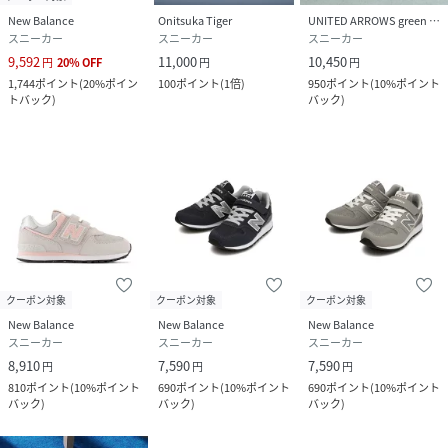
New Balance
Onitsuka Tiger
UNITED ARROWS green label relaxing
スニーカー
スニーカー
スニーカー
9,592
11,000
10,450
円
20
%
OFF
円
円
1,744
ポイント
(
20%ポイン
100
ポイント
(
1倍
)
950
ポイント
(
10%ポイント
トバック
)
バック
)
クーポン対象
クーポン対象
クーポン対象
New Balance
New Balance
New Balance
スニーカー
スニーカー
スニーカー
8,910
7,590
7,590
円
円
円
810
ポイント
(
10%ポイント
690
ポイント
(
10%ポイント
690
ポイント
(
10%ポイント
バック
)
バック
)
バック
)