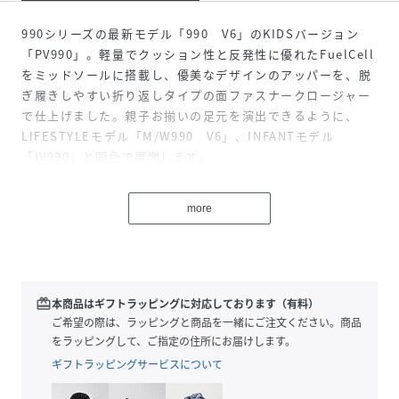
990シリーズの最新モデル「990 V6」のKIDSバージョン
「PV990」。軽量でクッション性と反発性に優れたFuelCell
をミッドソールに搭載し、優美なデザインのアッパーを、脱
ぎ履きしやすい折り返しタイプの面ファスナークロージャー
で仕上げました。親子お揃いの足元を演出できるように、
LIFESTYLEモデル「M/W990 V6」、INFANTモデル
「IV990」と同色で展開します。
性別タイプ
キッズ
more
素材
天然皮革 合成繊維
サイズ
17.0cm/W(標準~やや幅広)、17.5cm/W(標準~や
や幅広)、18.0cm/W(標準~やや幅広)、
redeem
本商品はギフトラッピングに対応しております（有料）
18.5cm/W(標準~やや幅広)、19.0cm/W(標準~や
ご希望の際は、ラッピングと商品を一緒にご注文ください。商品
や幅広)、19.5cm/W(標準~やや幅広)、
をラッピングして、ご指定の住所にお届けします。
20.0cm/W(標準~やや幅広)、20.5cm/W(標準~や
ギフトラッピングサービスについて
や幅広)、21.0cm/W(標準~やや幅広)、
21.5cm/W(標準~やや幅広)