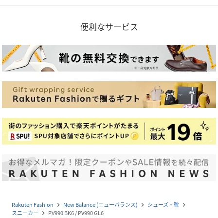
便利なサービス
Rakuten Fashion
New Balance (ニューバランス)
シューズ・靴
navigate_next
navigate_next
navigate_next
スニーカー
PV990 BK6 / PV990 GL6
navigate_next