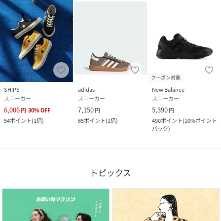
クーポン対象
SHIPS
adidas
New Balance
スニーカー
スニーカー
スニーカー
6,006
7,150
5,390
円
30
%
OFF
円
円
54
ポイント
(
1倍
)
65
ポイント
(
1倍
)
490
ポイント
(
10%ポイント
バック
)
トピックス