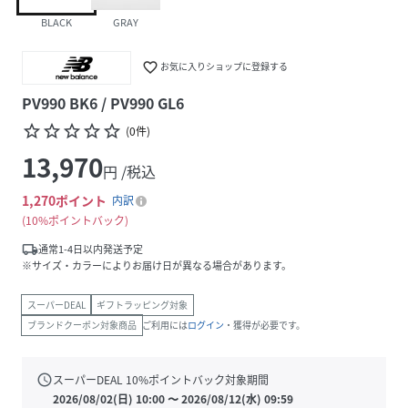
BLACK
GRAY
favorite_border
お気に入りショップに登録する
PV990 BK6 / PV990 GL6
star_border
star_border
star_border
star_border
star_border
(
0
件
)
13,970
円 /税込
1,270
ポイント
内訳
10%ポイントバック
local_shipping
通常1-4日以内発送予定
※サイズ・カラーによりお届け日が異なる場合があります。
スーパーDEAL
ギフトラッピング対象
ブランドクーポン対象商品
ご利用には
ログイン
・獲得が必要です。
schedule
スーパーDEAL
10
%ポイントバック対象期間
2026/08/02(日) 10:00
〜
2026/08/12(水) 09:59