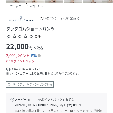
ブラック
チャコールグレー
favorite_border
お気に入りショップに登録する
タックゴムショートパンツ
star_border
star_border
star_border
star_border
star_border
(
0
件
)
22,000
円 /税込
2,000
ポイント
内訳
10%ポイントバック
local_shipping
通常4-7日以内発送予定
※サイズ・カラーによりお届け日が異なる場合があります。
スーパーDEAL
ギフトラッピング対象
schedule
スーパーDEAL
10
%ポイントバック対象期間
2026/08/04(火) 10:00
〜
2026/08/11(火) 09:59
※本対象期間終了後、同一商品にてスーパーDEALキャンペーンが継続