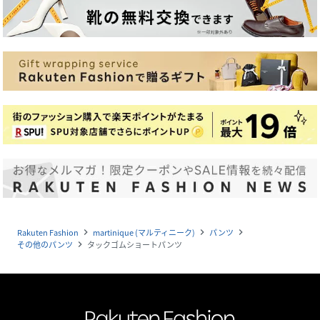
Rakuten Fashion
martinique (マルティニーク)
パンツ
navigate_next
navigate_next
navigate_next
その他のパンツ
タックゴムショートパンツ
navigate_next