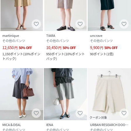
martinique
TIARA
uncrave
その他のパンツ
その他のパンツ
その他のパンツ
12,650
10,450
9,900
円
50
%
OFF
円
50
%
OFF
円
50
%
OFF
1,150
ポイント
(
10%ポイン
950
ポイント
(
10%ポイント
90
ポイント
(
1倍
)
トバック
)
バック
)
クーポン対象
MICA＆DEAL
IENA
URBAN RESEARCH DOORS
その他のパンツ
その他のパンツ
その他のパンツ