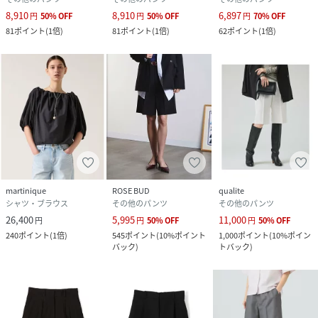
8,910
8,910
6,897
円
50
%
OFF
円
50
%
OFF
円
70
%
OFF
81
ポイント
(
1倍
)
81
ポイント
(
1倍
)
62
ポイント
(
1倍
)
martinique
ROSE BUD
qualite
シャツ・ブラウス
その他のパンツ
その他のパンツ
26,400
5,995
11,000
円
円
50
%
OFF
円
50
%
OFF
240
ポイント
(
1倍
)
545
ポイント
(
10%ポイント
1,000
ポイント
(
10%ポイン
バック
)
トバック
)