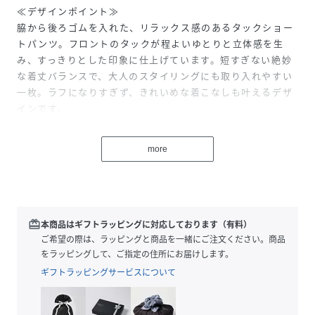
≪デザインポイント≫
脇から後ろゴムを入れた、リラックス感のあるタックショー
トパンツ。フロントのタックが程よいゆとりと立体感を生
み、すっきりとした印象に仕上げています。短すぎない絶妙
な着丈バランスで、大人のスタイリングにも取り入れやすい
一枚。ラフになりすぎず、きれいめな着こなしも叶えるデザ
インです。
≪素材・着心地≫
グレーはキチンと梳毛のようにみえ、しかし夏でも涼しい素
more
材感。薄くてライトな素材が特徴。ブラックは落ち感ある素
材感。リラックス感ときちんと感をあわせもつ素材感です。
≪おすすめの着こなし≫
きれいめトップス合わせ、ジャケットなどとの相性もよく大
人のリラックススタイルが楽しめます。
redeem
本商品はギフトラッピングに対応しております（有料）
ご希望の際は、ラッピングと商品を一緒にご注文ください。商品
透け感：なし
をラッピングして、ご指定の住所にお届けします。
伸縮性：なし
ギフトラッピングサービスについて
光沢感：なし
裏地：なし