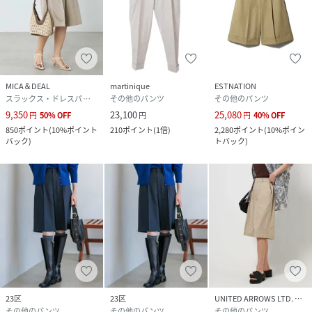
MICA＆DEAL
martinique
ESTNATION
スラックス・ドレスパンツ
その他のパンツ
その他のパンツ
9,350
23,100
25,080
円
50
%
OFF
円
円
40
%
OFF
850
ポイント
(
10%ポイント
210
ポイント
(
1倍
)
2,280
ポイント
(
10%ポイン
バック
)
トバック
)
23区
23区
UNITED ARROWS LTD. OUTLET
その他のパンツ
その他のパンツ
その他のパンツ