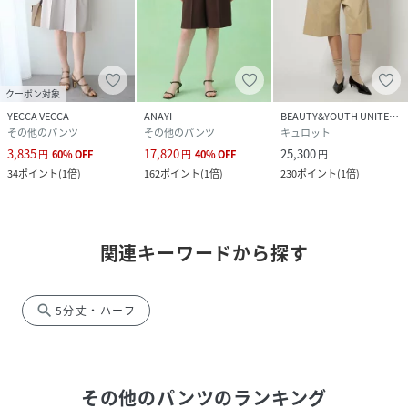
クーポン対象
YECCA VECCA
ANAYI
BEAUTY&YOUTH UNITED ARROWS
その他のパンツ
その他のパンツ
キュロット
3,835
17,820
25,300
円
60
%
OFF
円
40
%
OFF
円
34
ポイント
(
1倍
)
162
ポイント
(
1倍
)
230
ポイント
(
1倍
)
関連キーワードから探す
search
5分丈・ハーフ
その他のパンツ
のランキング