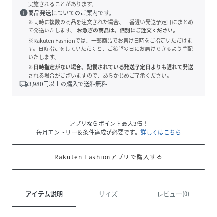
実施されることがあります。
info
商品発送についてのご案内です。
※同時に複数の商品を注文された場合、一番遅い発送予定日にまとめ
て発送いたします。
お急ぎの商品は、個別にご注文ください。
※Rakuten Fashionでは、一部商品でお届け日時をご指定いただけま
す。日時指定をしていただくと、ご希望の日にお届けできるよう手配
いたします。
※日時指定がない場合、記載されている発送予定日よりも遅れて発送
される場合がございますので、あらかじめご了承ください。
local_shipping
3,980
円以上の購入で送料無料
アプリならポイント最大3倍！
毎月エントリー＆条件達成が必要です。
詳しくはこちら
Rakuten Fashionアプリで購入する
アイテム説明
サイズ
レビュー(0)