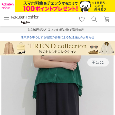
menu
home
search
favorite_border
shopping_cart
lock_outline
メニュー
トップ
検索
お気に入り
カート
ログイン
3,980円(税込)以上のお買い物で送料無料！
熊本県を中心とする地震の影響による配送遅延のお知らせ
1
/
12