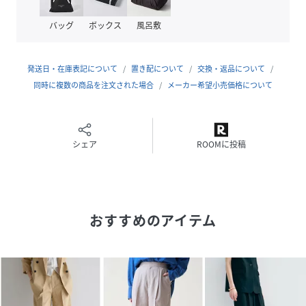
生地の厚さ：普通
バッグ
ボックス
風呂敷
性別タイプ
レディース
発送日・在庫表記について
置き配について
交換・返品について
原産国
中国
同時に複数の商品を注文された場合
メーカー希望小売価格について
素材
チャコールグレー：キュプラ65％ポリエステル
35％ ブラック：ポリエステル100％
サイズ
FREE
シェア
ROOMに投稿
品番
RW0745_A0363FP043
(
A0363FP043-02-9 RW0745
)
おすすめのアイテム