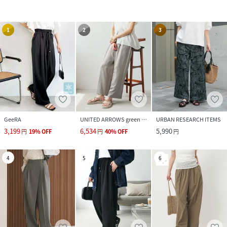
1
2
3
GeeRA
UNITED ARROWS green label relaxing
URBAN RESEARCH ITEMS
3,199
6,534
5,990
円
19
%
OFF
円
40
%
OFF
円
4
5
6