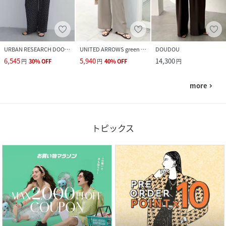
URBAN RESEARCH DOORS
UNITED ARROWS green label relaxing
DOUDOU
6,545
5,940
14,300
円
30
%
OFF
円
40
%
OFF
円
more
navigate_next
トピックス