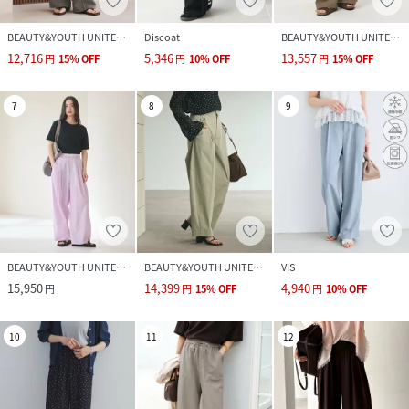
BEAUTY&YOUTH UNITED ARROWS
Discoat
BEAUTY&YOUTH UNITED ARROWS
12,716
5,346
13,557
円
15
%
OFF
円
10
%
OFF
円
15
%
OFF
7
8
9
BEAUTY&YOUTH UNITED ARROWS
BEAUTY&YOUTH UNITED ARROWS
VIS
15,950
14,399
4,940
円
円
15
%
OFF
円
10
%
OFF
10
11
12