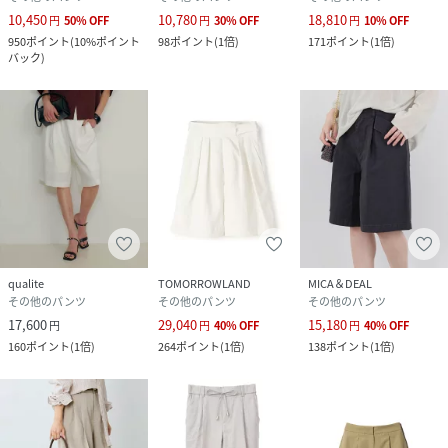
10,450
10,780
18,810
円
50
%
OFF
円
30
%
OFF
円
10
%
OFF
950
ポイント
(
10%ポイント
98
ポイント
(
1倍
)
171
ポイント
(
1倍
)
バック
)
qualite
TOMORROWLAND
MICA＆DEAL
その他のパンツ
その他のパンツ
その他のパンツ
17,600
29,040
15,180
円
円
40
%
OFF
円
40
%
OFF
160
ポイント
(
1倍
)
264
ポイント
(
1倍
)
138
ポイント
(
1倍
)