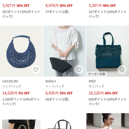
3,927
8,470
3,597
円
30
%
OFF
円
50
%
OFF
円
40
%
OFF
357
ポイント
(
10%ポイント
77
ポイント
(
1倍
)
327
ポイント
(
10%ポイント
バック
)
バック
)
クーポン対象
CASSELINI
Reflect
INED
ハンドバッグ
トートバッグ
かごバッグ
14,630
6,435
10,120
円
5
%
OFF
円
55
%
OFF
円
60
%
OFF
1,330
ポイント
(
10%ポイン
58
ポイント
(
1倍
)
920
ポイント
(
10%ポイント
トバック
)
バック
)