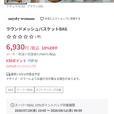
ナチュラル(52)
ブラウン(55)
favorite_border
お気に入りショップに登録する
ラウンドメッシュバスケットBAG
star_border
star_border
star_border
star_border
star_border
(
-
件
)
6,930
円 /税込
10
%OFF
メーカー希望小売価格
7,700
円 /税込
630
ポイント
内訳
10%ポイントバック
local_shipping
通常1-4日以内発送予定
※サイズ・カラーによりお届け日が異なる場合があります。
SALE
スーパーDEAL
ギフトラッピング対象
schedule
スーパーDEAL
10
%ポイントバック対象期間
2026/07/29(水) 10:00
〜
2026/08/12(水) 09:59