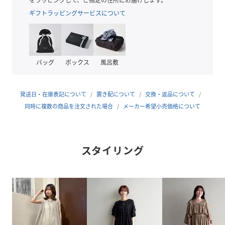
夏のお出掛けにもぴったりな一品。
ギフトラッピングサービスについて
浴衣コーデにもおすすめのメッシュバッグです。
性別タイプ
レディース
バッグ
ボックス
風呂敷
素材
【本体】分類外繊維(紙)
【付属】ポリエステル100%
【持ち手部分】プラスチック
発送日・在庫表記について
置き配について
交換・返品について
同時に複数の商品を注文された場合
メーカー希望小売価格について
サイズ
F
品番
RW0636_867657
(
867657-52-09 RW0636
)
スタイリング