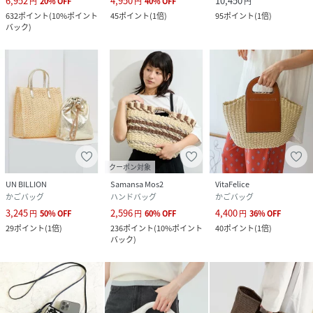
6,952
4,950
10,450
円
20
%
OFF
円
40
%
OFF
円
632
ポイント
(
10%ポイント
45
ポイント
(
1倍
)
95
ポイント
(
1倍
)
バック
)
クーポン対象
UN BILLION
Samansa Mos2
VitaFelice
かごバッグ
ハンドバッグ
かごバッグ
3,245
2,596
4,400
円
50
%
OFF
円
60
%
OFF
円
36
%
OFF
29
ポイント
(
1倍
)
236
ポイント
(
10%ポイント
40
ポイント
(
1倍
)
バック
)