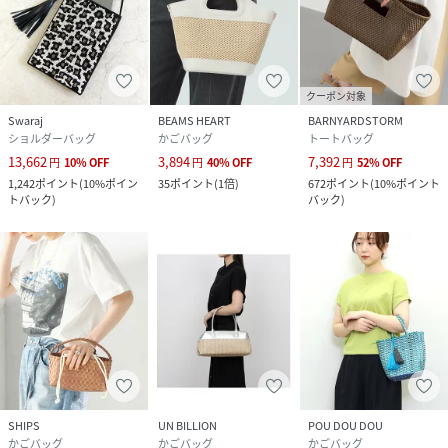
クーポン対象
Swaraj
BEAMS HEART
BARNYARDSTORM
ショルダーバッグ
かごバッグ
トートバッグ
13,662
3,894
7,392
円
10
%
OFF
円
40
%
OFF
円
52
%
OFF
1,242
ポイント
(
10%ポイン
35
ポイント
(
1倍
)
672
ポイント
(
10%ポイント
トバック
)
バック
)
SHIPS
UN BILLION
POU DOU DOU
かごバッグ
かごバッグ
かごバッグ