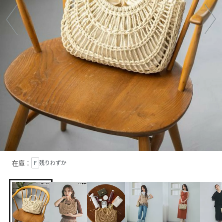
在庫：
F
残りわずか