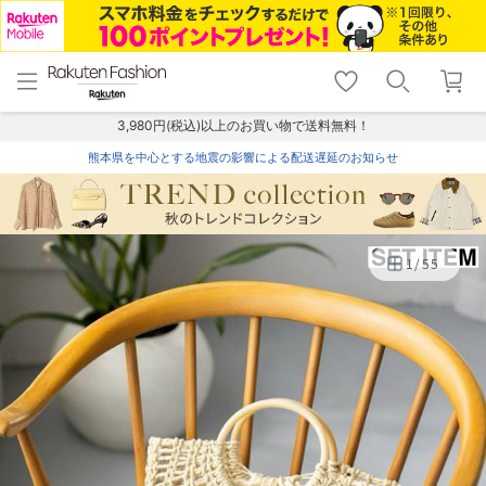
menu
home
search
favorite_border
shopping_cart
lock_outline
メニュー
トップ
検索
お気に入り
カート
ログイン
3,980円(税込)以上のお買い物で送料無料！
熊本県を中心とする地震の影響による配送遅延のお知らせ
1
/
55