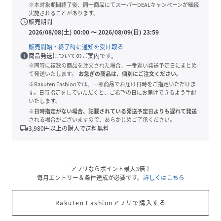
※本対象期間終了後、同一商品にてスーパーDEALキャンペーンが継続
実施されることがあります。
schedule
販売期間
2026/08/08(土) 00:00
〜
2026/08/09(日) 23:59
販売開始・終了時に通知を受け取る
info
商品発送についてのご案内です。
※同時に複数の商品を注文された場合、一番遅い発送予定日にまとめ
て発送いたします。
お急ぎの商品は、個別にご注文ください。
※Rakuten Fashionでは、一部商品でお届け日時をご指定いただけま
す。日時指定をしていただくと、ご希望の日にお届けできるよう手配
いたします。
※日時指定がない場合、記載されている発送予定日よりも遅れて発送
される場合がございますので、あらかじめご了承ください。
local_shipping
3,980
円以上の購入で送料無料
アプリならポイント最大3倍！
毎月エントリー＆条件達成が必要です。
詳しくはこちら
Rakuten Fashionアプリで購入する