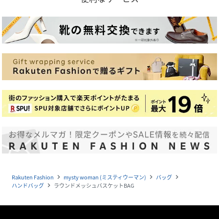
Rakuten Fashion
mysty woman (ミスティウーマン)
バッグ
navigate_next
navigate_next
navigate_next
ハンドバッグ
ラウンドメッシュバスケットBAG
navigate_next