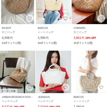
Re:EDIT
BARCOS
CORNERS
かごバッグ
トートバッグ
かごバッグ
6,998
5,990
3,861
円
円
円
10
%
OFF
63
ポイント
(
1倍
)
54
ポイント
(
1倍
)
35
ポイント
(
1倍
)
クーポン対象
URBAN RESEARCH DOORS
JEANASIS
BARCOS
ハンドバッグ
ハンドバッグ
トートバッグ
8,632
3,019
7,590
円
28
%
OFF
円
58
%
OFF
円