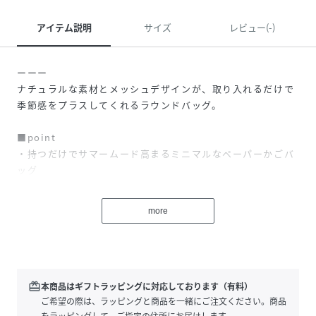
アイテム説明
サイズ
レビュー(-)
ーーー
ナチュラルな素材とメッシュデザインが、取り入れるだけで
季節感をプラスしてくれるラウンドバッグ。
■point
・持つだけでサマームード高まるミニマルなペーパーかごバ
ッグ
・コンパクトなサイズ感ながらも、500mlのペットボトルも
入る収納力
more
・巾着タイプの内袋付きで中身が見える心配もなし
・長時間持っていても手が痛くならないつるんとした持ち手
ーーー
■styling
redeem
本商品はギフトラッピングに対応しております（有料）
カジュアルなスタイリングにはもちろん、きれいめなワンピ
ご希望の際は、ラッピングと商品を一緒にご注文ください。商品
ースに合わせて
をラッピングして、ご指定の住所にお届けします。