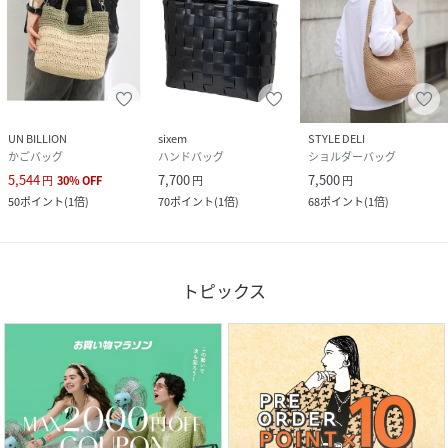
UN BILLION
sixem
STYLE DELI
かごバッグ
ハンドバッグ
ショルダーバッグ
5,544
7,700
7,500
円
30
%
OFF
円
円
50
ポイント
(
1倍
)
70
ポイント
(
1倍
)
68
ポイント
(
1倍
)
トピックス