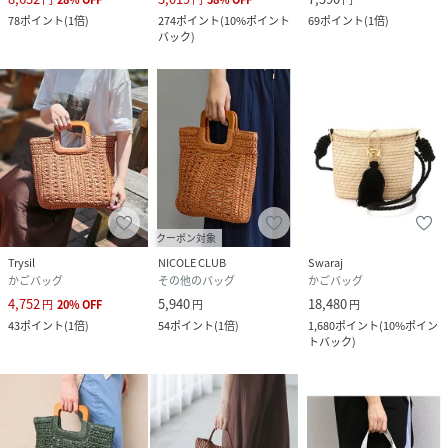
78
ポイント
(
1倍
)
274
ポイント
(
10%ポイント
69
ポイント
(
1倍
)
バック
)
クーポン対象
Trysil
NICOLE CLUB
Swaraj
かごバッグ
その他のバッグ
かごバッグ
4,752
5,940
18,480
円
20
%
OFF
円
円
43
ポイント
(
1倍
)
54
ポイント
(
1倍
)
1,680
ポイント
(
10%ポイン
トバック
)