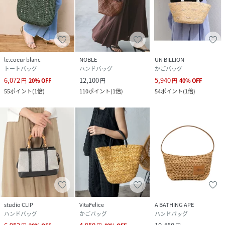
le.coeur blanc
NOBLE
UN BILLION
トートバッグ
ハンドバッグ
かごバッグ
6,072
12,100
5,940
円
20
%
OFF
円
円
40
%
OFF
55
ポイント
(
1倍
)
110
ポイント
(
1倍
)
54
ポイント
(
1倍
)
studio CLIP
VitaFelice
A BATHING APE
ハンドバッグ
かごバッグ
ハンドバッグ