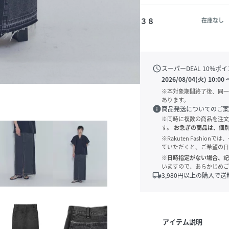
３８
在庫なし
schedule
スーパーDEAL
10
%ポイ
2026/08/04(火) 10:00
※本対象期間終了後、同一
あります。
info
商品発送についてのご案
※同時に複数の商品を注文
す。
お急ぎの商品は、個
※Rakuten Fashi
ていただくと、ご希望の日
※日時指定がない場合、記
いますので、あらかじめご
local_shipping
3,980
円以上の購入で送
アイテム説明