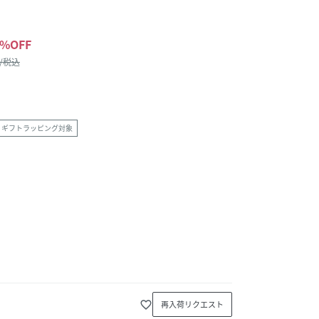
%OFF
 /税込
ギフトラッピング対象
favorite_border
再入荷リクエスト