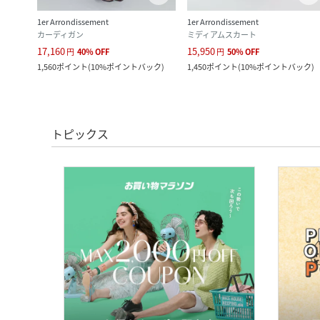
1er Arrondissement
1er Arrondissement
カーディガン
ミディアムスカート
17,160
15,950
円
40
%
OFF
円
50
%
OFF
ック
)
1,560
ポイント
(
10%ポイントバック
)
1,450
ポイント
(
10%ポイントバック
)
トピックス