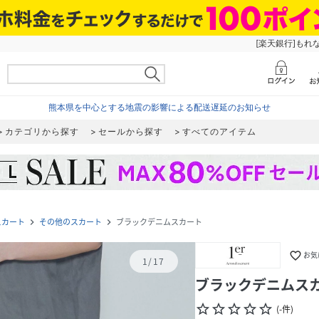
[楽天銀行]もれ
熊本県を中心とする地震の影響による配送遅延のお知らせ
カテゴリから探す
セールから探す
すべてのアイテム
スカート
その他のスカート
ブラックデニムスカート
navigate_next
navigate_next
favorite_border
お気
1
/
17
ブラックデニムス
star_border
star_border
star_border
star_border
star_border
(
-
件
)