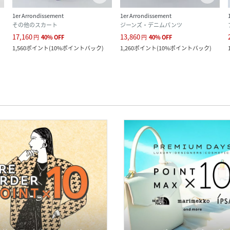
1er Arrondissement
1er Arrondissement
その他のスカート
ジーンズ・デニムパンツ
17,160
13,860
円
40
%
OFF
円
40
%
OFF
1,560
ポイント
(
10%ポイントバック
)
1,260
ポイント
(
10%ポイントバック
)