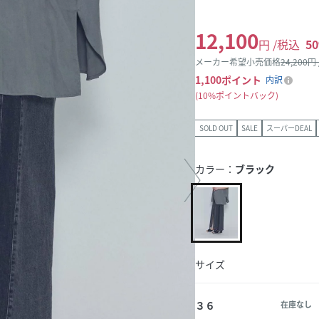
12,100
円 /税込
50
メーカー希望小売価格
24,200
円
1,100
ポイント
内訳
10%ポイントバック
SOLD OUT
SALE
スーパーDEAL
カラー：
ブラック
サイズ
３６
在庫なし