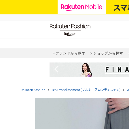
ブランドから探す
ショップから探す
navigate_before
Rakuten Fashion
1er Arrondissement (プルミエアロンディスモン)
navigate_next
navigate_next