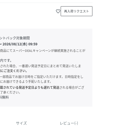
favorite_border
再入荷リクエスト
ントバック対象期間
〜
2026/08/12(水) 09:59
商品にてスーパーDEALキャンペーンが継続実施されることが
内です。
された場合、一番遅い発送予定日にまとめて発送いたしま
別にご注文ください。
onでは、一部商品でお届け日時をご指定いただけます。日時指定をし
にお届けできるよう手配いたします。
載されている発送予定日よりも遅れて発送
される場合がござ
了承ください。
料無料
サイズ
レビュー(-)