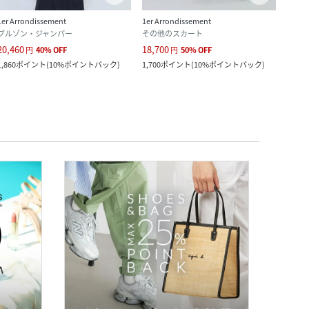
1er Arrondissement
1er Arrondissement
1er A
ブルゾン・ジャンパー
その他のスカート
スラ
20,460
18,700
13,2
円
40
%
OFF
円
50
%
OFF
1,860
ポイント
(
10%ポイントバック
)
1,700
ポイント
(
10%ポイントバック
)
1,200