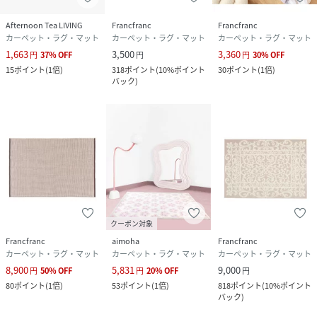
Afternoon Tea LIVING
Francfranc
Francfranc
カーペット・ラグ・マット
カーペット・ラグ・マット
カーペット・ラグ・マット
1,663
3,500
3,360
円
37
%
OFF
円
円
30
%
OFF
15
ポイント
(
1倍
)
318
ポイント
(
10%ポイント
30
ポイント
(
1倍
)
バック
)
クーポン対象
Francfranc
aimoha
Francfranc
カーペット・ラグ・マット
カーペット・ラグ・マット
カーペット・ラグ・マット
8,900
5,831
9,000
円
50
%
OFF
円
20
%
OFF
円
80
ポイント
(
1倍
)
53
ポイント
(
1倍
)
818
ポイント
(
10%ポイント
バック
)