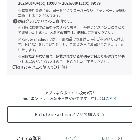
2026/08/04(火) 10:00
〜
2026/08/11(火) 09:59
※本対象期間終了後、同一商品にてスーパーDEALキャンペーンが継続
実施されることがあります。
info
商品発送についてのご案内です。
※同時に複数の商品を注文された場合、一番遅い発送予定日にまとめ
て発送いたします。
お急ぎの商品は、個別にご注文ください。
※Rakuten Fashionでは、一部商品でお届け日時をご指定いただけま
す。日時指定をしていただくと、ご希望の日にお届けできるよう手配
いたします。
※日時指定がない場合、記載されている発送予定日よりも遅れて発送
される場合がございますので、あらかじめご了承ください。
local_shipping
3,980
円以上の購入で送料無料
アプリならポイント最大3倍！
毎月エントリー＆条件達成が必要です。
詳しくはこちら
Rakuten Fashionアプリで購入する
アイテム説明
サイズ
レビュー(-)