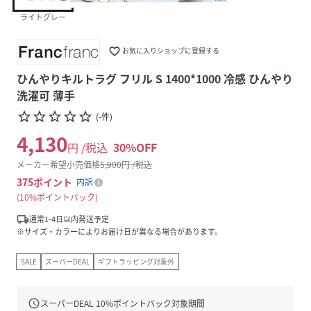
ライトグレー
favorite_border
お気に入りショップに登録する
ひんやりキルトラグ フリル S 1400*1000 冷感 ひんやり
洗濯可 薄手
star_border
star_border
star_border
star_border
star_border
(
-
件
)
4,130
円 /税込
30
%OFF
メーカー希望小売価格
5,900
円 /税込
375
ポイント
内訳
10%ポイントバック
local_shipping
通常1-4日以内発送予定
※サイズ・カラーによりお届け日が異なる場合があります。
SALE
スーパーDEAL
ギフトラッピング対象外
schedule
スーパーDEAL
10
%ポイントバック対象期間