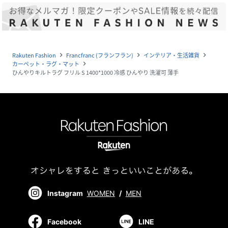
Rakuten Fashion
Francfranc (フランフラン)
インテリア・生活雑貨
navigate_next
navigate_next
navigate_next
カーペット・ラグ・マット
navigate_next
ひんやりキルトラグ フリル S 1400*1000 冷感 ひんやり 洗濯可 薄手
Instagram
WOMEN
/
MEN
Facebook
LINE