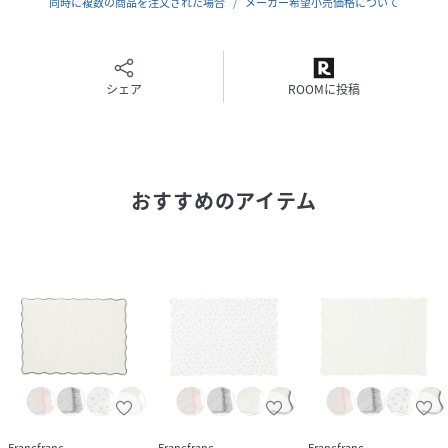
■抗菌加工:無
同時に複数の商品を注文された場合
メーカー希望小売価格について
■商品の特性上、サイズや色などに多少のばらつきがありま
す。
■素材の特性上、直射日光やライトに長時間照らされると変
シェア
ROOMに投稿
色する場合があります。
■また、多少色落ち・色移りすることがあります。
■使用中の摩擦により、毛羽立ち・毛玉が発生することがあ
ります。
■漂白の際は液体酸素系漂白剤を使用してください。
おすすめのアイテム
■濡れた状態で長時間放置しないでください。
■タンブル乾燥は避け、形を整えて陰干ししてください。
■洗濯により風合いが変化する場合がありますがご了承くだ
さい。
■繰り返しの洗濯や保管状況により劣化する場合がありま
す。
■高温多湿状況での使用や保管はお避けください。
■裏面は滑り止め加工をしております。長時間同じ場所で使
用されますと、裏面の色や樹脂が床に移る恐れがありますの
で、定期的に点検し位置を変えてご使用ください。
■フリル部分は強く引っ張たりしないでください。
Francfranc
Francfranc
Francfranc