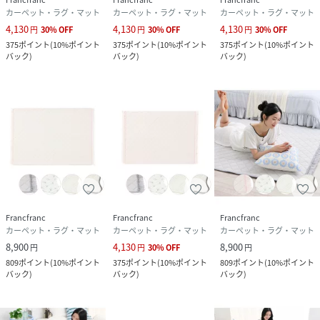
■原産国:中国
カーペット・ラグ・マット
カーペット・ラグ・マット
カーペット・ラグ・マット
4,130
4,130
4,130
円
30
%
OFF
円
30
%
OFF
円
30
%
OFF
375
ポイント
(
10%ポイント
375
ポイント
(
10%ポイント
375
ポイント
(
10%ポイント
性別タイプ
ユニセックス
バック
)
バック
)
バック
)
原産国
中国
素材
表側:ナイロン45%・ポリエステル45%・ポリウ
レタン10%、フリル:ポリエステル100% 、中材:
ポリエステル・ウレタンフォーム、裏面:不織布
（滑り止め加工）
サイズ
フリー
品番
RW0102_1102090107023
Francfranc
Francfranc
Francfranc
(
1102090107023-LGY-F RW0102
)
カーペット・ラグ・マット
カーペット・ラグ・マット
カーペット・ラグ・マット
8,900
4,130
8,900
円
円
30
%
OFF
円
809
ポイント
(
10%ポイント
375
ポイント
(
10%ポイント
809
ポイント
(
10%ポイント
バック
)
バック
)
バック
)