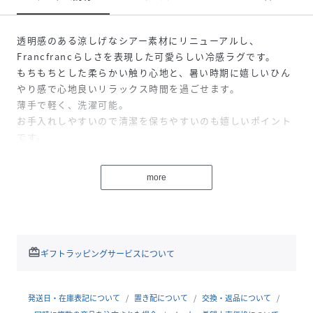
透明感のある涼しげなシアー素材にリニューアルし、
Francfrancらしさを表現した可愛らしい冷感ラグです。
もちもちとした柔らかい触り心地と、暑い時期に嬉しいひん
やり感で心地良いリラックス時間を過ごせます。
薄手で軽く、洗濯可能。
お手入れしやすいので清潔を保ちやすいのも嬉しいポイント
です。
【注意事項】
more
■洗濯:可（水洗いのみ可）
■ドライ:不可
■乾燥機:不可
■アイロン:不可
■撥水加工:無
redeem
ギフトラッピングサービスについて
■床暖房対応:不可
■ホットカーペット対応:不可
■こたつの対応:不可
発送日・在庫表記について
置き配について
交換・返品について