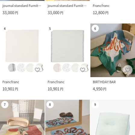
journal standard Furniture
journal standard Furniture
Francfranc
33,000
33,000
12,800
円
円
円
4
5
6
Francfranc
Francfranc
BIRTHDAY BAR
10,901
10,901
4,950
円
円
円
7
8
9