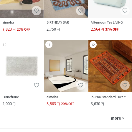
aimoha
BIRTHDAY BAR
Afternoon Tea LIVING
7,823
2,750
2,564
円
20
%
OFF
円
円
37
%
OFF
10
11
12
Francfranc
aimoha
journal standard Furniture
4,000
3,863
3,630
円
円
20
%
OFF
円
more
navigate_next