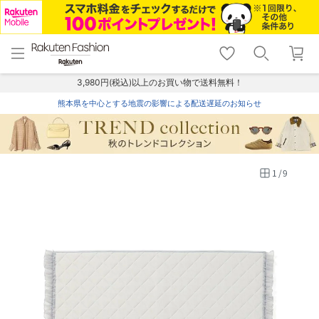
menu
home
search
favorite_border
shopping_cart
lock_outline
メニュー
トップ
検索
お気に入り
カート
ログイン
3,980円(税込)以上のお買い物で送料無料！
熊本県を中心とする地震の影響による配送遅延のお知らせ
1
/
9