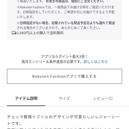
て発送いたします。
お急ぎの商品は、個別にご注文ください。
※Rakuten Fashionでは、一部商品でお届け日時をご指定いただけま
す。日時指定をしていただくと、ご希望の日にお届けできるよう手配
いたします。
※日時指定がない場合、記載されている発送予定日よりも遅れて発送
される場合がございますので、あらかじめご了承ください。
local_shipping
3,980
円以上の購入で送料無料
アプリならポイント最大3倍！
毎月エントリー＆条件達成が必要です。
詳しくはこちら
Rakuten Fashionアプリで購入する
アイテム説明
サイズ
レビュー(1)
チェック模様×フリルのデザインが可愛らしいレジャーシー
トです。