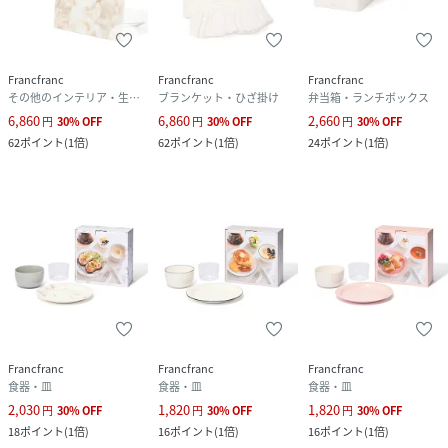
Francfranc
Francfranc
Francfranc
その他のインテリア・生活雑貨
ブランケット・ひざ掛け
弁当箱・ランチボックス
6,860
6,860
2,660
円
30
%
OFF
円
30
%
OFF
円
30
%
OFF
62
ポイント
(
1倍
)
62
ポイント
(
1倍
)
24
ポイント
(
1倍
)
Francfranc
Francfranc
Francfranc
食器・皿
食器・皿
食器・皿
2,030
1,820
1,820
円
30
%
OFF
円
30
%
OFF
円
30
%
OFF
18
ポイント
(
1倍
)
16
ポイント
(
1倍
)
16
ポイント
(
1倍
)