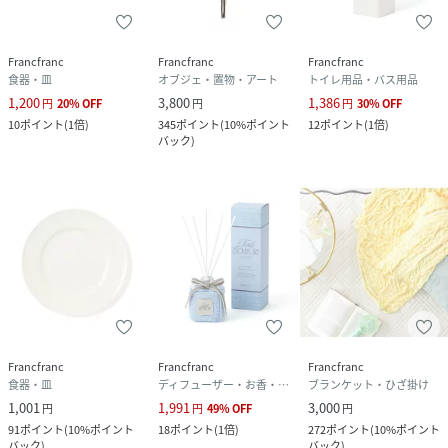
Francfranc
Francfranc
Francfranc
食器・皿
オブジェ・置物・アート
トイレ用品・バス用品
1,200
3,800
1,386
円
20
%
OFF
円
円
30
%
OFF
10
ポイント
(
1倍
)
345
ポイント
(
10%ポイント
12
ポイント
(
1倍
)
バック
)
Francfranc
Francfranc
Francfranc
食器・皿
ディフューザー・お香・アロマオイル・キャンドル
ブランケット・ひざ掛け
1,001
1,991
3,000
円
円
49
%
OFF
円
91
ポイント
(
10%ポイント
18
ポイント
(
1倍
)
272
ポイント
(
10%ポイント
バック
)
バック
)