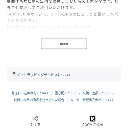
裏面は防水仕様の生地を使用しており洗える素材なので、屋
外でも安心してご利用いただけます。
1400×1000サイズで、1～2人座るのにちょうど良いコンパ
クトサイズです。
持ち運びしやすいハンドル型バンド付きです。
【注意事項】
more
■洗濯:可（水洗いのみ可）
■ドライ:不可
■乾燥機:不可
■アイロン:不可
■撥水加工:有
redeem
ギフトラッピングサービスについて
■床暖房対応:不可
■ホットカーペット対応:不可
■こたつの対応:不可
発送日・在庫表記について
置き配について
交換・返品について
■抗菌加工:無
同時に複数の商品を注文された場合
メーカー希望小売価格について
■裏側生地には水が染み込みにくい加工を施しています。加
工は摩擦や洗濯によって徐々に落ちます。
■商品の特性上、サイズや色柄などに多少のばらつきがあり
シェア
ROOMに投稿
ます。