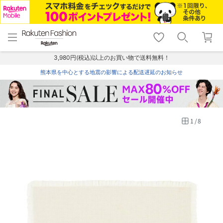
menu
home
search
favorite_border
shopping_cart
lock_outline
メニュー
トップ
検索
お気に入り
カート
ログイン
3,980円(税込)以上のお買い物で送料無料！
熊本県を中心とする地震の影響による配送遅延のお知らせ
1
/
8