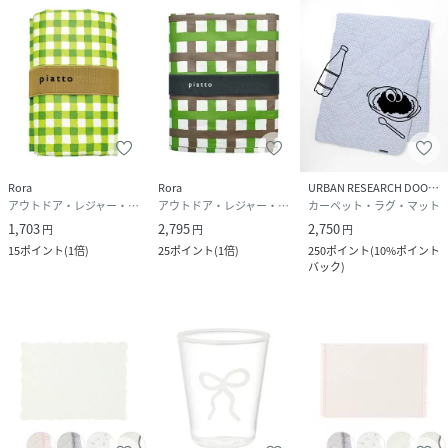
側:ポリエステル 100%、中材:ポリエステル
100%、フリル:ポリエステル100%、バンド:ポ
リエステル・コットン
サイズ
フリー
品番
RW0078_1102090106835
(
1102090106835-BE-F RW0078
)
Rora
Rora
URBAN RESEARCH DOORS
アウトドア・レジャー・キャンプ用品
アウトドア・レジャー・キャンプ用品
カーペット・ラグ・マット
1,703
2,795
2,750
円
円
円
15
ポイント
(
1倍
)
25
ポイント
(
1倍
)
250
ポイント
(
10%ポイント
バック
)