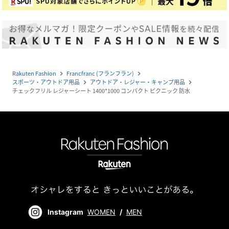
Rakuten Fashion
Francfranc (フランフラン)
navigate_next
navigate_next
スポーツ・アウトドア用品
アウトドア・レジャー・キャンプ用品
navigate_next
navigate_next
チェックフリル レジャーシート 1400*1000 コンパクト ピクニック 防水
Instagram
WOMEN
/
MEN