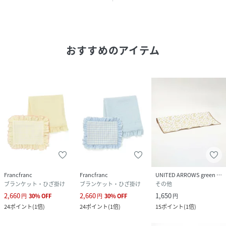
■素材の特性上、直射日光やライトに長時間照らされると変
色する場合があります。
■多少色落ち・色移りする場合があります。特に濡れた状態
での摩擦にご注意ください。
おすすめのアイテム
■使用中の摩擦により、毛羽立ち・毛玉が生じることがあり
ます。
■使用する前に、設置場所が平らで安定していることを確認
してください。
■小石や鋭利なものがあると生地が破れる恐れがあります。
取り除いてから使用してください。
■使用中の怪我や破損を防ぐため、シートに飛び乗ったり、
シート上での激しい運動は避けてください。
■原産国:中国
Francfranc
Francfranc
UNITED ARROWS green label relaxing
性別タイプ
ユニセックス
ブランケット・ひざ掛け
ブランケット・ひざ掛け
その他
2,660
2,660
1,650
円
30
%
OFF
円
30
%
OFF
円
原産国
中国
24
ポイント
(
1倍
)
24
ポイント
(
1倍
)
15
ポイント
(
1倍
)
素材
表側:ポリエステル 98% ・ポリウレタン2%、裏