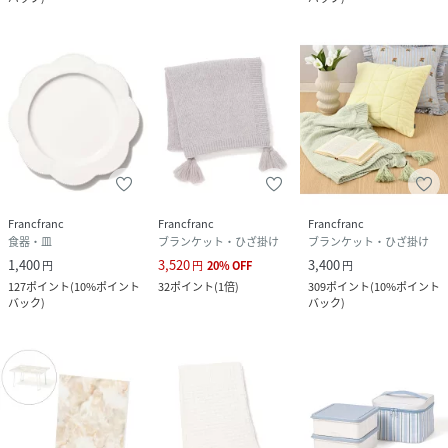
Francfranc
Francfranc
Francfranc
食器・皿
ブランケット・ひざ掛け
ブランケット・ひざ掛け
1,400
3,520
3,400
円
円
20
%
OFF
円
127
ポイント
(
10%ポイント
32
ポイント
(
1倍
)
309
ポイント
(
10%ポイント
バック
)
バック
)