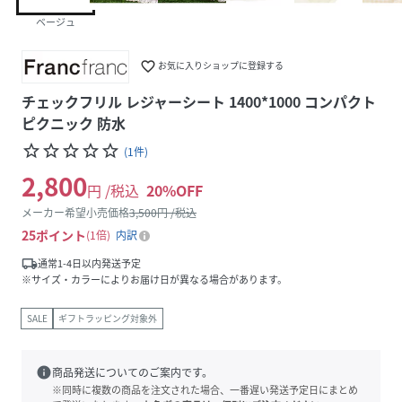
ベージュ
favorite_border
お気に入りショップに登録する
チェックフリル レジャーシート 1400*1000 コンパクト
ピクニック 防水
star_border
star_border
star_border
star_border
star_border
(
1
件
)
2,800
円 /税込
20
%OFF
メーカー希望小売価格
3,500
円 /税込
25
ポイント
1倍
内訳
local_shipping
通常1-4日以内発送予定
※サイズ・カラーによりお届け日が異なる場合があります。
SALE
ギフトラッピング対象外
info
商品発送についてのご案内です。
※同時に複数の商品を注文された場合、一番遅い発送予定日にまとめ