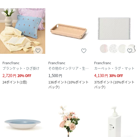
Francfranc
Francfranc
Francfranc
ブランケット・ひざ掛け
その他のインテリア・生活雑貨
カーペット・ラグ・マット
2,720
1,500
4,130
円
20
%
OFF
円
円
30
%
OFF
24
ポイント
(
1倍
)
136
ポイント
(
10%ポイント
375
ポイント
(
10%ポイント
バック
)
バック
)