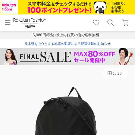
menu
home
search
favorite_border
shopping_cart
lock_outline
メニュー
トップ
検索
お気に入り
カート
ログイン
3,980円(税込)以上のお買い物で送料無料！
熊本県を中心とする地震の影響による配送遅延のお知らせ
1
/
10