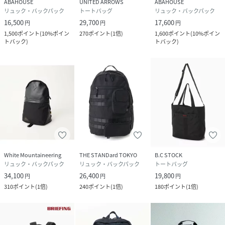
ABAHOUSE
UNITED ARROWS
ABAHOUSE
リュック・バックパック
トートバッグ
リュック・バックパック
16,500
29,700
17,600
円
円
円
1,500
ポイント
(
10%ポイン
270
ポイント
(
1倍
)
1,600
ポイント
(
10%ポイン
トバック
)
トバック
)
White Mountaineering
THE STANDard TOKYO
B.C STOCK
リュック・バックパック
リュック・バックパック
トートバッグ
34,100
26,400
19,800
円
円
円
310
ポイント
(
1倍
)
240
ポイント
(
1倍
)
180
ポイント
(
1倍
)