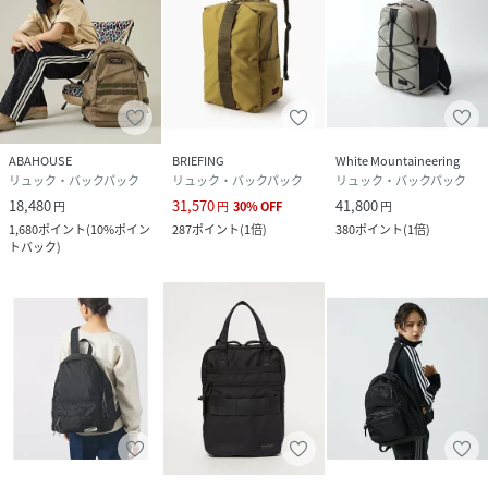
サイズ
フリー
品番
RV8796_26092730001928
(
26092730001928-027-009 RV8796
)
ABAHOUSE
BRIEFING
White Mountaineering
リュック・バックパック
リュック・バックパック
リュック・バックパック
18,480
31,570
41,800
円
円
30
%
OFF
円
1,680
ポイント
(
10%ポイン
287
ポイント
(
1倍
)
380
ポイント
(
1倍
)
トバック
)