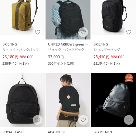
メーカー型番：BRA253P28
■カラーについて
弊社販売カラー名：メーカーカラー名
ブラック(001)：BLACK
BRIEFING
UNITED ARROWS green label relaxing
BRIEFING
リュック・バックパック
リュック・バックパック
ショルダーバッグ
ベージュ(027)：COYOTE
26,180
33,000
25,410
円
30
%
OFF
円
円
30
%
OFF
238
ポイント
(
1倍
)
300
ポイント
(
1倍
)
231
ポイント
(
1倍
)
■サイズについて
弊社販売サイズ名：メーカーサイズ名
フリー(009)：F
《画像についてのご注意》
※照明の関係により、実際よりも色味が違って見える場合が
あります。
またパソコン・スマートフォンなどの環境により、若干製品
と画像のカラーが異なる場合もございます。
ROYAL FLASH
ABAHOUSE
BEAMS MEN
※商品の色味は、商品アップ画像をご参照ください。