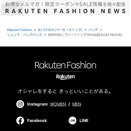
Rakuten Fashion
B.C STOCK (ベーセーストック)
バッグ
navigate_next
navigate_next
navigate_next
リュック・バックパック
BRIEFING / ブリーフィング PACKABLE DAY PACK RC
navigate_next
Instagram
WOMEN
/
MEN
Facebook
LINE