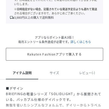
いたします。
※日時指定がない場合、記載されている発送予定日よりも遅れて発送
される場合がございますので、あらかじめご了承ください。
local_shipping
3,980
円以上の購入で送料無料
アプリならポイント最大3倍！
毎月エントリー＆条件達成が必要です。
詳しくはこちら
Rakuten Fashionアプリで購入する
アイテム説明
サイズ
レビュー(-)
■デザイン
BRIEFINGの軽量シリーズ「SOLIDLIGHT」から展開されて
いる、パッカブル仕様のデイパックです。
無駄を省いたシンプルなフォルムで、デイリーからトラベル