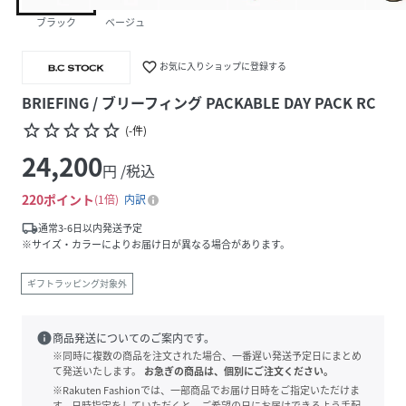
ブラック
ベージュ
favorite_border
お気に入りショップに登録する
BRIEFING / ブリーフィング PACKABLE DAY PACK RC
star_border
star_border
star_border
star_border
star_border
(
-
件
)
24,200
円 /税込
220
ポイント
1倍
内訳
local_shipping
通常3-6日以内発送予定
※サイズ・カラーによりお届け日が異なる場合があります。
ギフトラッピング対象外
info
商品発送についてのご案内です。
※同時に複数の商品を注文された場合、一番遅い発送予定日にまとめ
て発送いたします。
お急ぎの商品は、個別にご注文ください。
※Rakuten Fashionでは、一部商品でお届け日時をご指定いただけま
す。日時指定をしていただくと、ご希望の日にお届けできるよう手配