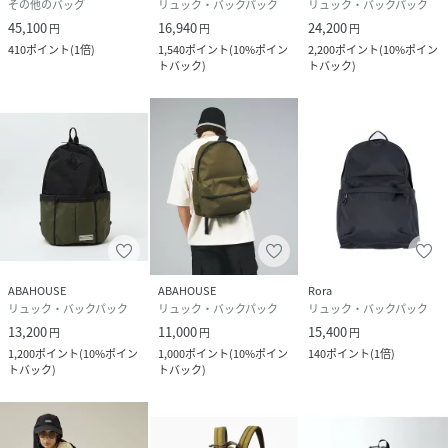
その他のバッグ
リュック・バックパック
リュック・バックパック
45,100
16,940
24,200
円
円
円
【商品のお気に入り登録について】
410
ポイント
(
1倍
)
1,540
ポイント
(
10%ポイン
2,200
ポイント
(
10%ポイン
「カートに入れる」右側のハートマークを押していただく
トバック
)
トバック
)
と、
在庫減少時や、セールなどの通知を受け取ることが出来ま
す。
【再入荷お知らせについて】
「カートに入れる」から「再入荷お知らせ」を押していただ
くと
完売した商品が再入荷した際に、通知を受け取ることが出来
ます。
ABAHOUSE
ABAHOUSE
Rora
リュック・バックパック
リュック・バックパック
リュック・バックパック
性別タイプ
メンズ
13,200
11,000
15,400
円
円
円
1,200
ポイント
(
10%ポイン
1,000
ポイント
(
10%ポイン
140
ポイント
(
1倍
)
トバック
)
トバック
)
原産国
中国
素材
本体:ナイロン