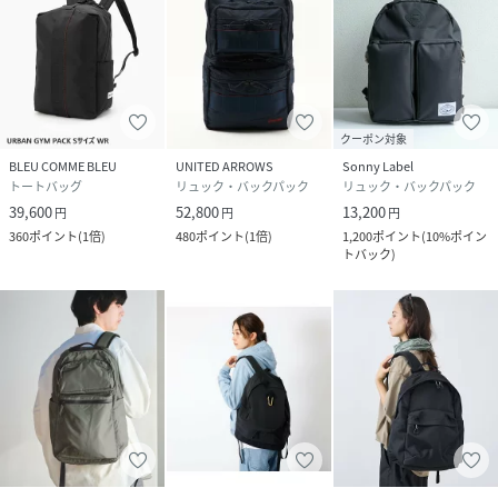
クーポン対象
BLEU COMME BLEU
UNITED ARROWS
Sonny Label
トートバッグ
リュック・バックパック
リュック・バックパック
39,600
52,800
13,200
円
円
円
360
ポイント
(
1倍
)
480
ポイント
(
1倍
)
1,200
ポイント
(
10%ポイン
トバック
)