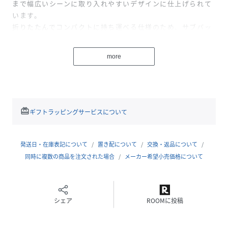
まで幅広いシーンに取り入れやすいデザインに仕上げられて
います。
折りたたんでコンパクトに持ち運べる仕様のため、サブバッ
グとしても扱いやすいのが特徴です。
控えめなロゴ配置と落ち着いた配色により、カジュアル過ぎ
more
ず大人のスタイルにも馴染みます。
軽快さと実用性を意識した、BRIEFINGらしいバランスの取
れたデザインです。
■素材
redeem
ギフトラッピングサービスについて
本体にはナイロン素材を使用しています。
軽量性を重視しつつ、日常的な使用を想定した扱いやすい生
地感が特徴です。
発送日・在庫表記について
置き配について
交換・返品について
薄手ながらも張りがあり、背負った際のシルエットをすっき
同時に複数の商品を注文された場合
メーカー希望小売価格について
りと保ちます。
持ち運びやすさと安定感を両立した素材選びとなっていま
す。
シェア
ROOMに投稿
■コーディネート
Tシャツやシャツを合わせたカジュアルスタイルと相性の良