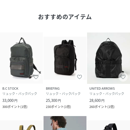
いデイパックです。
旅行時のサブバッグや、身軽に出かけたい日のバッグとして
おすすめのアイテム
も取り入れやすいアイテムです。
シンプルなデザインのため、スタイルを選ばず幅広く活躍し
ます。
日常からレジャーまで、さまざまなシーンで使いやすい一品
です。
【BRIEFING/ブリーフィング】
1998年にミル・スペックに準拠した真の「ミリタリズム」を
追及し、卓越した機能美を持つラゲッジレーベルとして誕生
したBRIEFING。
B.C STOCK
BRIEFING
UNITED ARROWS
アメリカが本気で生み出す強靱なパーツや最高峰の技術や機
リュック・バックパック
リュック・バックパック
リュック・バックパック
能を、タウンユースモデルに落とし込み、
33,000
25,300
28,600
円
円
円
それぞれのシーンにフィットするよう研究・開発を進めてき
300
ポイント
(
1倍
)
230
ポイント
(
1倍
)
260
ポイント
(
1倍
)
ました。ブランド誕生から20年、バッグを通して皆様のライ
フスタイルに寄り添えるブランドとして進化を続けていま
す。