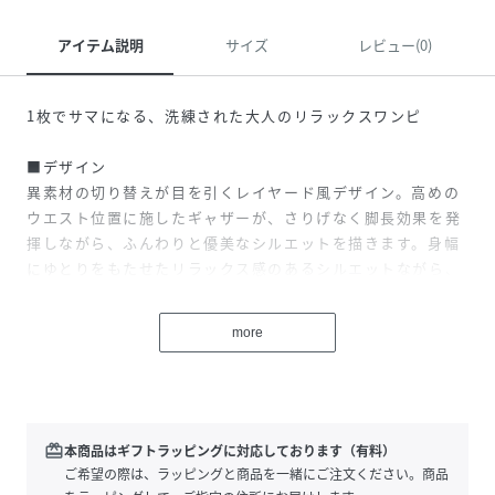
アイテム説明
サイズ
レビュー(0)
1枚でサマになる、洗練された大人のリラックスワンピ
■デザイン
異素材の切り替えが目を引くレイヤード風デザイン。高めの
ウエスト位置に施したギャザーが、さりげなく脚長効果を発
揮しながら、ふんわりと優美なシルエットを描きます。身幅
にゆとりをもたせたリラックス感のあるシルエットながら、
きちんと感を叶える大人のための洗練された1着です。
more
■コーディネート
1枚でコーディネートが完成する優秀アイテム。フラットサン
ダルを合わせたリラックススタイルから、大ぶりなアクセサ
リーを添えたお出かけ仕様まで、オンオフ問わず幅広く活躍
します。実用的なサイドポケット付きなのも嬉しいポイン
redeem
本商品はギフトラッピングに対応しております（有料）
ト。
ご希望の際は、ラッピングと商品を一緒にご注文ください。商品