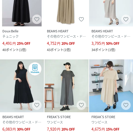
Doux Belle
BEAMS HEART
BEAMS HEART
チュニック
その他のワンピース・ドレス
その他のワンピース・ドレス
4,491
4,752
3,795
円
25
%
OFF
円
20
%
OFF
円
50
%
OFF
40
ポイント
(
1倍
)
43
ポイント
(
1倍
)
34
ポイント
(
1倍
)
BEAMS HEART
FREAK’S STORE
FREAK’S STORE
その他のワンピース・ドレス
ワンピース
ワンピース
6,083
7,920
4,675
円
30
%
OFF
円
20
%
OFF
円
15
%
OFF