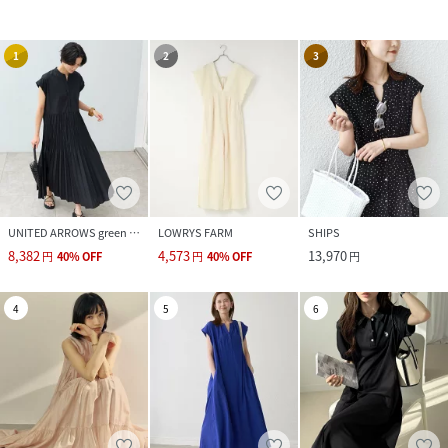
1
2
3
UNITED ARROWS green label relaxing
LOWRYS FARM
SHIPS
8,382
4,573
13,970
円
40
%
OFF
円
40
%
OFF
円
4
5
6