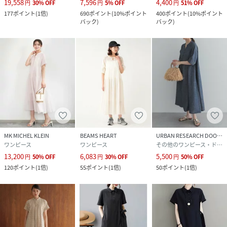
19,558
7,596
4,400
円
30
%
OFF
円
5
%
OFF
円
51
%
OFF
177
ポイント
(
1倍
)
690
ポイント
(
10%ポイント
400
ポイント
(
10%ポイント
バック
)
バック
)
MK MICHEL KLEIN
BEAMS HEART
URBAN RESEARCH DOORS
ワンピース
ワンピース
その他のワンピース・ドレス
13,200
6,083
5,500
円
50
%
OFF
円
30
%
OFF
円
50
%
OFF
120
ポイント
(
1倍
)
55
ポイント
(
1倍
)
50
ポイント
(
1倍
)