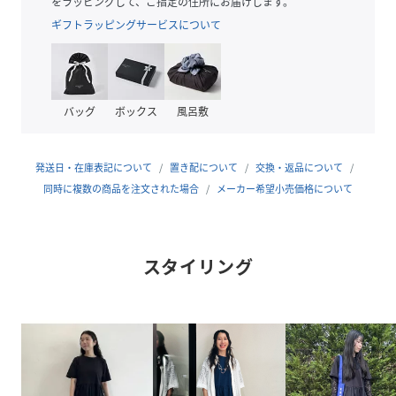
をラッピングして、ご指定の住所にお届けします。
■素材
ギフトラッピングサービスについて
肌馴染みの良いコットン100％を使用。
■ケア方法
洗濯可（詳細は商品についている品質表示ラベルをご覧くだ
バッグ
ボックス
風呂敷
さい）
◆同素材のプルオーバーがございます◆
発送日・在庫表記について
置き配について
交換・返品について
品番：43-04-0301-416
同時に複数の商品を注文された場合
メーカー希望小売価格について
※光の当たり具合やパソコンなどの閲覧環境によって実際の
色味と異なって見える場合がございます。あらかじめご了承
スタイリング
ください。
※商品の色味は商品単体で撮影した画像をご参照ください。
レイヤード風デザインがポイント[H：171cm]
性別タイプ
レディース
原産国
中国製