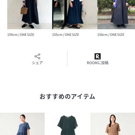
素材
カットソー部分:コットン100
% 布帛部分:コットン100
%
159cm / ONE SIZE
155cm / ONE SIZE
156cm / ONE SIZE
サイズ
ONE SIZE
品番
RV8768_43
(
43-26-0523-416-65-88 RV8768
)
シェア
ROOMに投稿
おすすめのアイテム