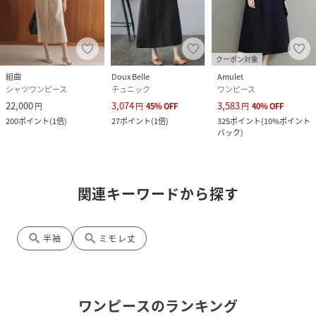
クーポン対象
組曲
Doux Belle
Amulet
シャツワンピース
チュニック
ワンピース
22,000
3,074
3,583
円
円
45
%
OFF
円
40
%
OFF
200
ポイント
(
1倍
)
27
ポイント
(
1倍
)
325
ポイント
(
10%ポイント
バック
)
関連キーワードから探す
search
search
半袖
ミモレ丈
ワンピース
のランキング