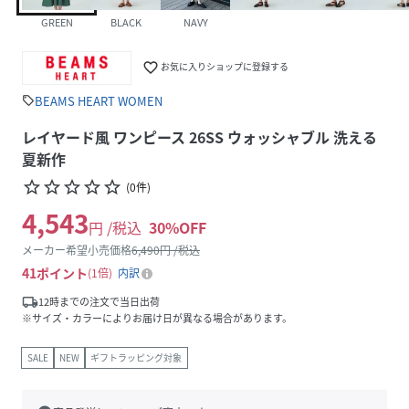
GREEN
BLACK
NAVY
favorite_border
お気に入りショップに登録する
BEAMS HEART WOMEN
sell
レイヤード風 ワンピース 26SS ウォッシャブル 洗える
夏新作
star_border
star_border
star_border
star_border
star_border
(
0
件
)
4,543
円 /税込
30
%OFF
メーカー希望小売価格
6,490
円 /税込
41
ポイント
1倍
内訳
local_shipping
12時までの注文で当日出荷
※サイズ・カラーによりお届け日が異なる場合があります。
SALE
NEW
ギフトラッピング対象