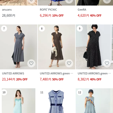
anuans
ROPE' PICNIC
GeeRA
28,600
6,296
4,620
円
円
10
%
OFF
円
40
%
OFF
7
8
9
UNITED ARROWS
UNITED ARROWS green label relaxing
UNITED ARROWS green label relaxing
23,144
7,480
8,382
円
20
%
OFF
円
50
%
OFF
円
40
%
OFF
10
11
12