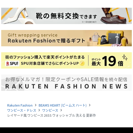
Rakuten Fashion
BEAMS HEART (ビームス ハート)
navigate_next
navigate_next
ワンピース・ドレス
ワンピース
navigate_next
navigate_next
レイヤード風 ワンピース 26SS ウォッシャブル 洗える 夏新作