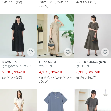
55
ポイント
(
1倍
)
720
ポイント
(
10%ポイント
42
ポイント
(
1倍
)
バック
)
BEAMS HEART
FREAK’S STORE
UNITED ARROWS green label relaxing
その他のワンピース・ドレス
ワンピース
ワンピース
6,930
4,897
6,985
円
30
%
OFF
円
30
%
OFF
円
50
%
OFF
63
ポイント
(
1倍
)
445
ポイント
(
10%ポイント
63
ポイント
(
1倍
)
バック
)