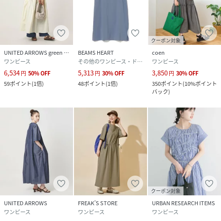
クーポン対象
UNITED ARROWS green label relaxing
BEAMS HEART
coen
ワンピース
その他のワンピース・ドレス
ワンピース
6,534
5,313
3,850
円
50
%
OFF
円
30
%
OFF
円
30
%
OFF
59
ポイント
(
1倍
)
48
ポイント
(
1倍
)
350
ポイント
(
10%ポイント
バック
)
クーポン対象
UNITED ARROWS
FREAK’S STORE
URBAN RESEARCH ITEMS
ワンピース
ワンピース
ワンピース