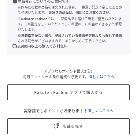
info
商品発送についてのご案内です。
※同時に複数の商品を注文された場合、一番遅い発送予定日にまとめ
て発送いたします。
お急ぎの商品は、個別にご注文ください。
※Rakuten Fashionでは、一部商品でお届け日時をご指定いただけま
す。日時指定をしていただくと、ご希望の日にお届けできるよう手配
いたします。
※日時指定がない場合、記載されている発送予定日よりも遅れて発送
される場合がございますので、あらかじめご了承ください。
local_shipping
3,980
円以上の購入で送料無料
アプリならポイント最大3倍！
毎月エントリー＆条件達成が必要です。
詳しくはこちら
Rakuten Fashionアプリで購入する
実店舗でもポイントが貯まります！
詳しくはこちら
店舗を探す