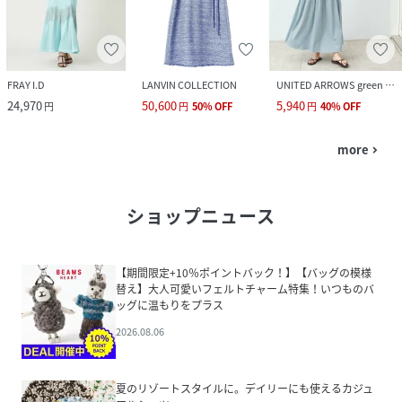
FRAY I.D
LANVIN COLLECTION
UNITED ARROWS green label relaxing
24,970
50,600
5,940
円
円
50
%
OFF
円
40
%
OFF
more
navigate_next
ショップニュース
【期間限定+10％ポイントバック！】【バッグの模様
替え】大人可愛いフェルトチャーム特集！いつものバ
ッグに温もりをプラス
2026.08.06
夏のリゾートスタイルに。デイリーにも使えるカジュ