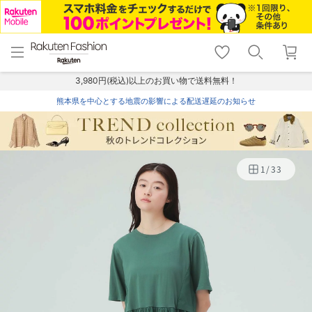
menu
home
search
favorite_border
shopping_cart
lock_outline
メニュー
トップ
検索
お気に入り
カート
ログイン
3,980円(税込)以上のお買い物で送料無料！
熊本県を中心とする地震の影響による配送遅延のお知らせ
1
/
33