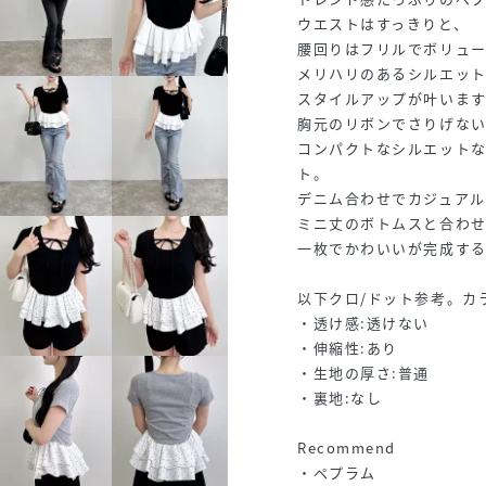
ウエストはすっきりと、
腰回りはフリルでボリュ
メリハリのあるシルエッ
スタイルアップが叶います
胸元のリボンでさりげな
コンパクトなシルエット
ト。
デニム合わせでカジュア
ミニ丈のボトムスと合わ
一枚でかわいいが完成す
以下クロ/ドット参考。カ
・透け感:透けない
・伸縮性:あり
・生地の厚さ:普通
・裏地:なし
Recommend
・ペプラム