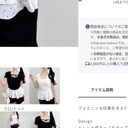
M
12時まで
info
商品発送についてのご案
※同時に複数の商品を注文
す。
お急ぎの商品は、個
※Rakuten Fashi
ていただくと、ご希望の日
※日時指定がない場合、記
いますので、あらかじめご
local_shipping
3,980
円以上の購入で送
アイテム説明
フェミニンな印象を与え
ト
クロ/ドット
Design
トレンド感たっぷりのペ