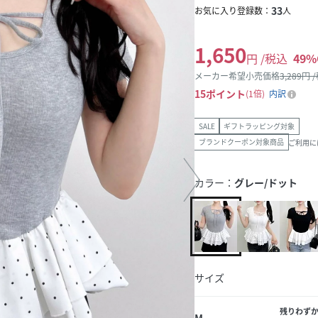
33
お気に入り登録数：
人
1,650
円 /税込
49
%
メーカー希望小売価格
3,289
円 
15
ポイント
1倍
内訳
SALE
ギフトラッピング対象
ブランドクーポン対象商品
ご利用に
カラー：
グレー/ドット
サイズ
残りわず