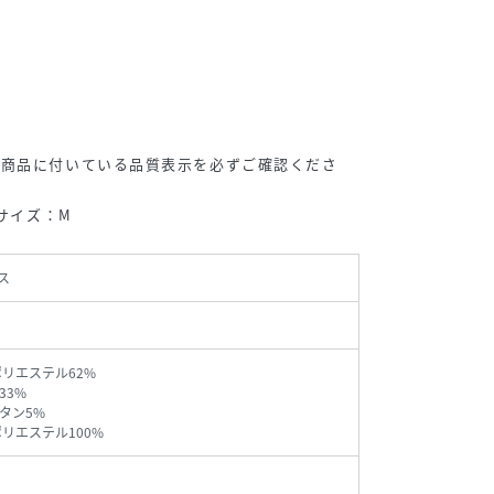
、商品に付いている品質表示を必ずご確認くださ
用サイズ：M
ス
ポリエステル62%
33%
タン5%
ポリエステル100%