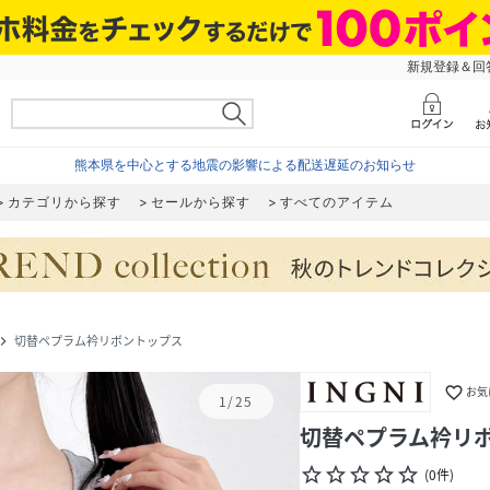
新規登録＆回答
熊本県を中心とする地震の影響による配送遅延のお知らせ
カテゴリから探す
セールから探す
すべてのアイテム
切替ペプラム衿リボントップス
gate_next
favorite_border
お気
1
/
25
切替ペプラム衿リ
star_border
star_border
star_border
star_border
star_border
(
0
件
)