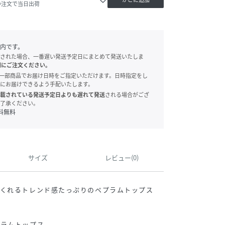
の注文で当日出荷
内です。
された場合、一番遅い発送予定日にまとめて発送いたしま
別にご注文ください。
onでは、一部商品でお届け日時をご指定いただけます。日時指定をし
にお届けできるよう手配いたします。
載されている発送予定日よりも遅れて発送
される場合がござ
了承ください。
料無料
サイズ
レビュー(0)
てくれるトレンド感たっぷりのペプラムトップス
プラムトップス