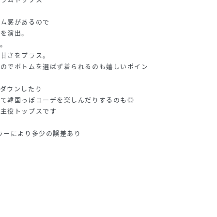
ーム感があるので
トを演出。
。
い甘さをプラス。
なのでボトムを選ばず着られるのも嬉しいポイン
ルダウンしたり
せて韓国っぽコーデを楽しんだりするのも◎
る主役トップスです
ラーにより多少の誤差あり