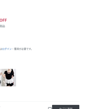
OFF
/税込
は
ログイン
・獲得が必要です。
か
favorite_border
かごに追加