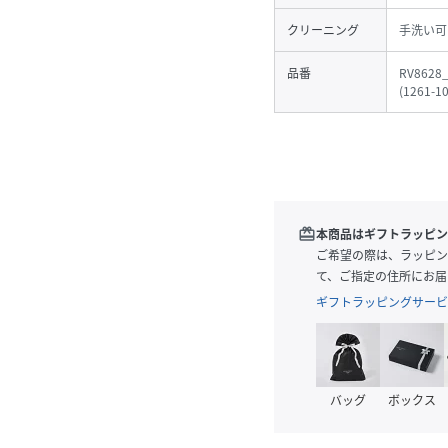
クリーニング
手洗い可
品番
RV8628
(
1261-1
redeem
本商品はギフトラッピン
ご希望の際は、ラッピン
て、ご指定の住所にお届
ギフトラッピングサービ
バッグ
ボックス