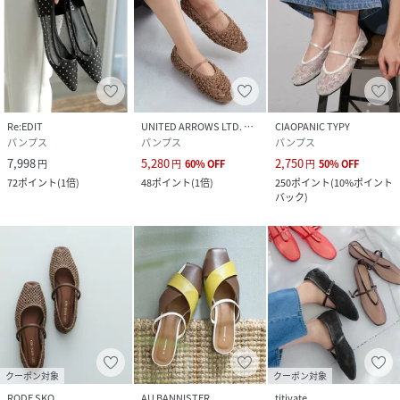
Re:EDIT
UNITED ARROWS LTD. OUTLET
CIAOPANIC TYPY
パンプス
パンプス
パンプス
7,998
5,280
2,750
円
円
60
%
OFF
円
50
%
OFF
72
ポイント
(
1倍
)
48
ポイント
(
1倍
)
250
ポイント
(
10%ポイント
バック
)
クーポン対象
クーポン対象
RODE SKO
AU BANNISTER
titivate