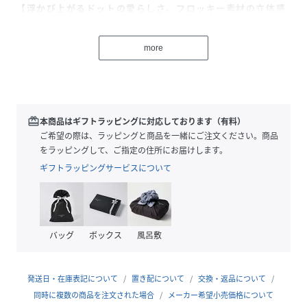
【浮かび上がるドットの愛らしさ。フロッキー素材の立体感
が足元に奥行きを添える、至高の着映えシューズ】
more
・透明感のあるシアー素材に、立体的なフロッキードットを
施した表情豊かな一足。足元にさりげない華やぎと季節感を
運びます
・ドット柄の甘いイメージを、凛としたスクエアトゥのデザ
インでスマートに引き締め。可愛らしさと知的な印象が共存
redeem
本商品はギフトラッピングに対応しております（有料）
する絶妙なバランスが魅力
ご希望の際は、ラッピングと商品を一緒にご注文ください。商品
・クッション性に優れたスポンジソールを採用。素肌が覗く
をラッピングして、ご指定の住所にお届けします。
軽やかなルックスながら、抜群の履き心地で長時間の歩行も
ギフトラッピングサービスについて
快適にサポート
日常のコーディネートに、涼やかなリズムを刻んでくれる主
役級のフラットパンプス。シアー素材特有の抜け感が、重た
バッグ
ボックス
風呂敷
くなりがちな足元をパッと明るく、モダンな佇まいへと昇華
させてくれます. 細めのストラップが甲を優しくホールド
し、歩きやすさと女性らしい華奢なラインを両立。カジュア
発送日・在庫表記について
置き配について
交換・返品について
ルなデニムのハズしから、モードなスラックススタイルま
同時に複数の商品を注文された場合
メーカー希望小売価格について