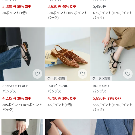
3,300
3,630
5,490
円
50
%
OFF
円
40
%
OFF
円
30
ポイント
(
1倍
)
330
ポイント
(
10%ポイント
499
ポイント
(
10%ポイント
性別タイプ
レディース
バック
)
バック
)
原産国
中国
素材
アッパー :
ナイロン ソール :
合成底
サイズ
S、M、L
品番
RV8221_AA26230
クーポン対象
クーポン対象
(
AA26230-2212110-1W-4 RV8221
)
SENSE OF PLACE
ROPE' PICNIC
RODE SKO
パンプス
パンプス
パンプス
4,235
4,796
5,890
円
30
%
OFF
円
20
%
OFF
円
37
%
OFF
385
ポイント
(
10%ポイント
43
ポイント
(
1倍
)
535
ポイント
(
10%ポイント
バック
)
バック
)