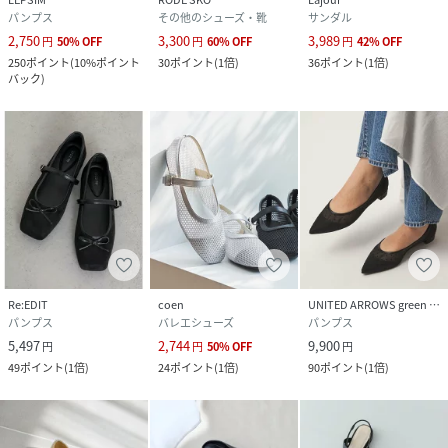
パンプス
その他のシューズ・靴
サンダル
2,750
3,300
3,989
円
50
%
OFF
円
60
%
OFF
円
42
%
OFF
250
ポイント
(
10%ポイント
30
ポイント
(
1倍
)
36
ポイント
(
1倍
)
バック
)
Re:EDIT
coen
UNITED ARROWS green label relaxing
パンプス
バレエシューズ
パンプス
5,497
2,744
9,900
円
円
50
%
OFF
円
49
ポイント
(
1倍
)
24
ポイント
(
1倍
)
90
ポイント
(
1倍
)