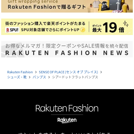
Rakuten Fashion
SENSE OF PLACE (センス オブ プレイス)
navigate_next
navigate_next
シューズ・靴
パンプス
シアードットフラットパンプス
navigate_next
navigate_next