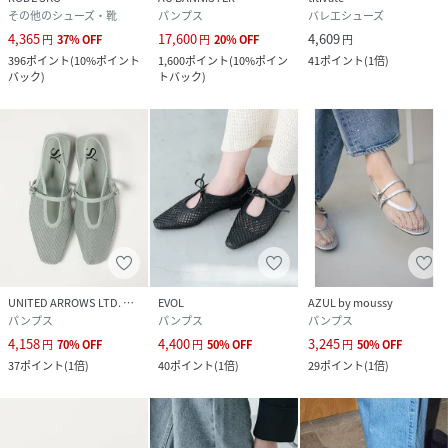
その他のシューズ・靴
パンプス
バレエシューズ
4,365
17,600
4,609
円
37
%
OFF
円
20
%
OFF
円
396
ポイント
(
10%ポイント
1,600
ポイント
(
10%ポイン
41
ポイント
(
1倍
)
バック
)
トバック
)
UNITED ARROWS LTD. OUTLET
EVOL
AZUL by moussy
パンプス
パンプス
パンプス
4,158
4,400
3,245
円
70
%
OFF
円
50
%
OFF
円
50
%
OFF
37
ポイント
(
1倍
)
40
ポイント
(
1倍
)
29
ポイント
(
1倍
)