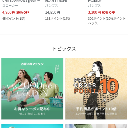
UNITED ARROWS green label relaxing
ADAM ET ROPE'
PAGEBOY
スニーカー
パンプス
パンプス
4,950
14,850
3,300
円
50
%
OFF
円
円
60
%
OFF
45
ポイント
(
1倍
)
135
ポイント
(
1倍
)
300
ポイント
(
10%ポイント
バック
)
トピックス