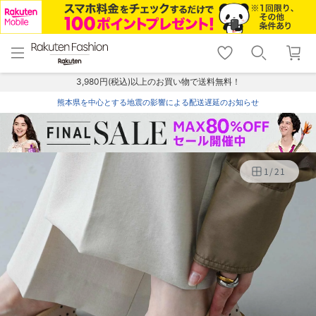
menu
home
search
favorite_border
shopping_cart
lock_outline
メニュー
トップ
検索
お気に入り
カート
ログイン
3,980円(税込)以上のお買い物で送料無料！
熊本県を中心とする地震の影響による配送遅延のお知らせ
1
/
21