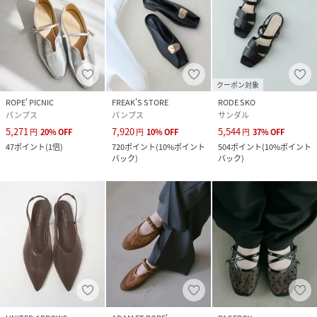
クーポン対象
ROPE' PICNIC
FREAK’S STORE
RODE SKO
パンプス
パンプス
サンダル
5,271
7,920
5,544
円
20
%
OFF
円
10
%
OFF
円
37
%
OFF
47
ポイント
(
1倍
)
720
ポイント
(
10%ポイント
504
ポイント
(
10%ポイント
バック
)
バック
)