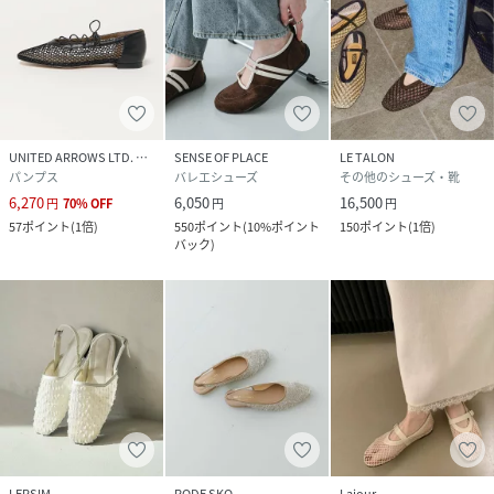
UNITED ARROWS LTD. OUTLET
SENSE OF PLACE
LE TALON
パンプス
バレエシューズ
その他のシューズ・靴
6,270
6,050
16,500
円
70
%
OFF
円
円
57
ポイント
(
1倍
)
550
ポイント
(
10%ポイント
150
ポイント
(
1倍
)
バック
)
LEPSIM
RODE SKO
Lajour