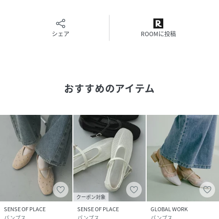
で、どんな装いにも馴染みつつ、確かな個性を放ってくれる
特別なアイテムです。
【2026 Spring/Summer】【26SS】
シェア
ROOMに投稿
※靴箱破損につきましては、商品に不良が無い場合に限り出
荷させていただいております。予めご了承ください。
※サイズ詳細は、当社が独自で計測したサイズです。
おすすめのアイテム
重量(片足) : 約220g
※商品画像は、光の当たり具合やパソコンなどの閲覧環境に
より、実際の色味と異なって見える場合がございます。予め
ご了承ください。
※商品の色味の目安は、商品単体の画像をご参照ください。
▼お気に入り登録のおすすめ▼
お気に入り登録された商品は、マイページにて現在の価格情
クーポン対象
報や在庫状況の確認が可能です。
SENSE OF PLACE
SENSE OF PLACE
GLOBAL WORK
お買い物リストの管理にぜひご利用ください。
パンプス
パンプス
パンプス