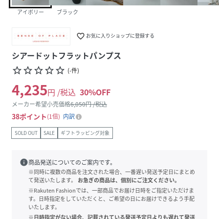
アイボリー
ブラック
favorite_border
お気に入りショップに登録する
シアードットフラットパンプス
star_border
star_border
star_border
star_border
star_border
(
-
件
)
4,235
円 /税込
30
%OFF
メーカー希望小売価格
6,050
円 /税込
38
ポイント
1倍
内訳
SOLD OUT
SALE
ギフトラッピング対象
info
商品発送についてのご案内です。
※同時に複数の商品を注文された場合、一番遅い発送予定日にまとめ
て発送いたします。
お急ぎの商品は、個別にご注文ください。
※Rakuten Fashionでは、一部商品でお届け日時をご指定いただけま
す。日時指定をしていただくと、ご希望の日にお届けできるよう手配
いたします。
※日時指定がない場合、記載されている発送予定日よりも遅れて発送