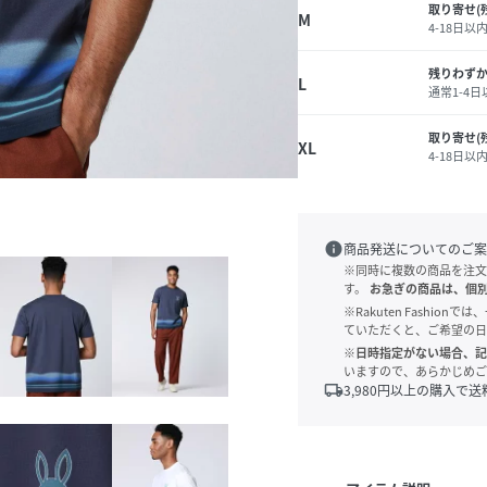
取り寄せ(
M
4-18日以
残りわず
L
通常1-4
取り寄せ(
XL
4-18日以
info
商品発送についてのご案
※同時に複数の商品を注文
す。
お急ぎの商品は、個
※Rakuten Fashi
ていただくと、ご希望の日
※日時指定がない場合、記
いますので、あらかじめご
local_shipping
3,980
円以上の購入で送