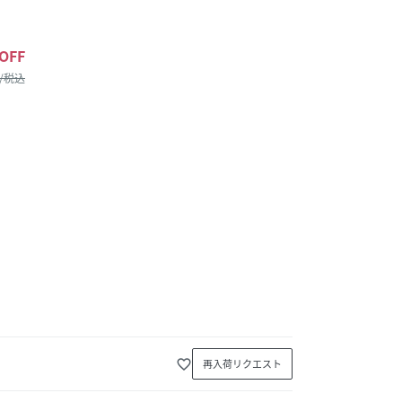
OFF
 /税込
favorite_border
再入荷リクエスト