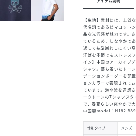
アイテム説明
【生地】素材には、上質な
代名詞であるピマコット
品な光沢感が魅力です。さ
ているため、しなやかで
返しても型崩れしにくい
汗ばむ季節でもストレス
イン】本国のアーカイブデ
シャツ。落ち着いたトー
デーションボーダーを配
ョンカラーで表現されて
ています。海や波を連想
ークトーンのTシャツスタ
で、春夏らしい爽やかで
中国製model：H182 B8
性別タイプ
メンズ