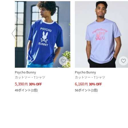
Psycho Bunny
Psycho Bunny
カットソー・Tシャツ
カットソー・Tシャツ
5,390
6,160
円
30
%
OFF
円
30
%
OFF
49
ポイント
(
1倍
)
56
ポイント
(
1倍
)