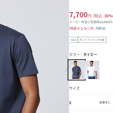
7,700
円 /税込
30
%
メーカー希望小売価格
11,000
円
70
ポイント
1倍
内訳
SALE
ギフトラッピング対象
カラー：
ネイビー
サイズ
S
在庫なし