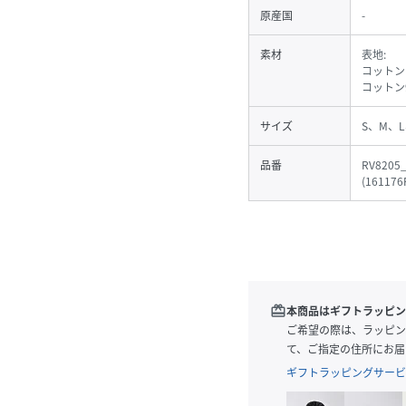
原産国
-
素材
表地:
コットン1
コットン9
サイズ
S、M、L
品番
RV8205
(
161176
redeem
本商品はギフトラッピン
ご希望の際は、ラッピン
て、ご指定の住所にお届
ギフトラッピングサービ