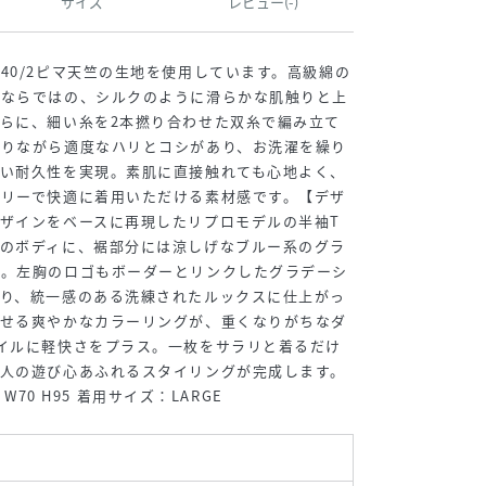
サイズ
レビュー(-)
40/2ピマ天竺の生地を使用しています。高級綿の
ンならではの、シルクのように滑らかな肌触りと上
らに、細い糸を2本撚り合わせた双糸で編み立て
ありながら適度なハリとコシがあり、お洗濯を繰り
高い耐久性を実現。素肌に直接触れても心地よく、
フリーで快適に着用いただける素材感です。【デザ
ザインをベースに再現したリプロモデルの半袖T
ンのボディに、裾部分には涼しげなブルー系のグラ
置。左胸のロゴもボーダーとリンクしたグラデーシ
おり、統一感のある洗練されたルックスに仕上がっ
させる爽やかなカラーリングが、重くなりがちなダ
イルに軽快さをプラス。一枚をサラリと着るだけ
大人の遊び心あふれるスタイリングが完成します。
9 W70 H95 着用サイズ：LARGE