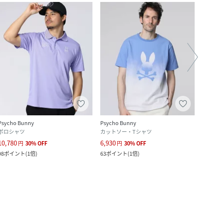
Psycho Bunny
Psycho Bunny
Psych
ポロシャツ
カットソー・Tシャツ
カット
10,780
6,930
7,700
円
30
%
OFF
円
30
%
OFF
98
ポイント
(
1倍
)
63
ポイント
(
1倍
)
70
ポ