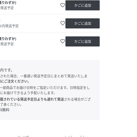
残りわずか)
favorite_border
かごに追加
内発送予定
か
favorite_border
かごに追加
日以内発送予定
残りわずか)
favorite_border
かごに追加
内発送予定
内です。
された場合、一番遅い発送予定日にまとめて発送いたしま
別にご注文ください。
onでは、一部商品でお届け日時をご指定いただけます。日時指定をし
にお届けできるよう手配いたします。
載されている発送予定日よりも遅れて発送
される場合がござ
了承ください。
料無料