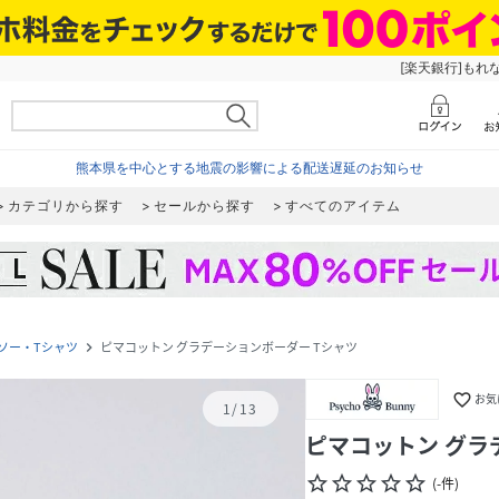
[楽天銀行]もれ
熊本県を中心とする地震の影響による配送遅延のお知らせ
カテゴリから探す
セールから探す
すべてのアイテム
ソー・Tシャツ
ピマコットン グラデーションボーダー Tシャツ
navigate_next
favorite_border
お気
1
/
13
ピマコットン グラ
star_border
star_border
star_border
star_border
star_border
(
-
件
)