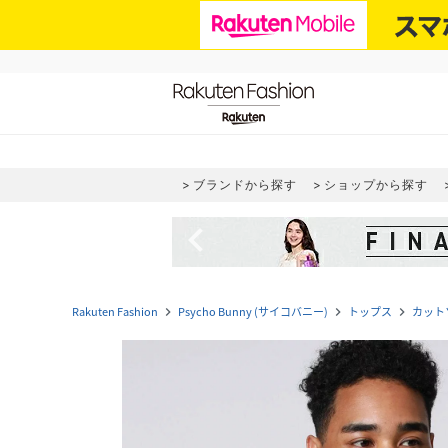
ブランドから探す
ショップから探す
navigate_before
Rakuten Fashion
Psycho Bunny (サイコバニー)
トップス
カット
navigate_next
navigate_next
navigate_next